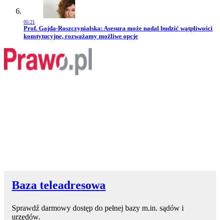
05:21
Przejdź do artykułu:
Prof. Gajda-Roszczynialska: Asesura może nadal budzić wątpliwości
konstytucyjne, rozważamy możliwe opcje
Baza teleadresowa
Sprawdź darmowy dostęp do pełnej bazy m.in. sądów i
urzędów.