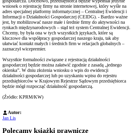
gospodarcza. Docelowo, przedsiębiorca będzie wypełniał jedynie
wniosek o rejestrację firmy na stronie internetowej, który wyśle na
adres specjalnej platformy informatycznej – Centralnej Ewidencji i
Informacji o Działalności Gospodarczej (CEIDG). - Bardzo ważne
jest, by mobilizować nasze małe i średnie firmy do aktywności na
rynkach międzynarodowych – stąd też system Centralnej Ewidencji.
Chcemy, by była ona w tych wszystkich językach, które są
kluczowe dla współpracy gospodarczej naszego kraju, tak aby
ułatwiać kontakt małych i średnich firm w relacjach globalnych –
zaznaczył wicepremier.
Wszystkie formalności związane z rejestracją działalności
gospodarczej będzie można załatwić zgodnie z zasadą „jednego
okienka”. W dniu złożenia wniosku o wpis do ewidencji
działalności gospodarczej lub po uzyskaniu wpisu do rejestru
przedsiębiorców w Krajowym Rejestrze Sądowym przedsiębiorca
będzie mógł rozpocząć działalność gospodarczą.
(Źródło: KPRM/KW)
Autor:
Jan Lis
Polecamy książki prawnicze