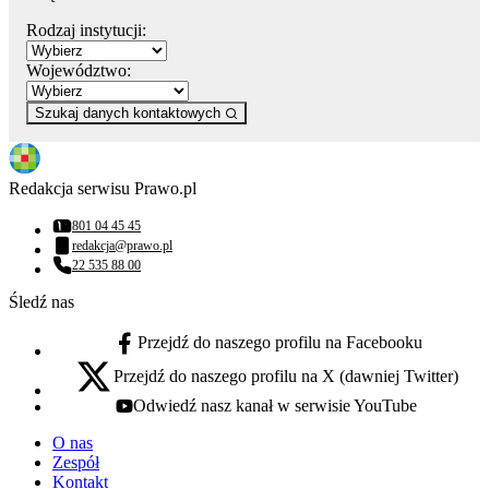
Rodzaj instytucji:
Województwo:
Szukaj danych kontaktowych
Redakcja serwisu Prawo.pl
801 04 45 45
Numer telefonu:
redakcja@prawo.pl
Adres email:
22 535 88 00
Numer telefonu:
Śledź nas
Przejdź do naszego profilu na Facebooku
facebook - otwiera się w nowej karcie
Przejdź do naszego profilu na X (dawniej Twitter)
x - otwiera się w nowej karcie
Odwiedź nasz kanał w serwisie YouTube
youtube - otwiera się w nowej karcie
O nas
Zespół
Kontakt