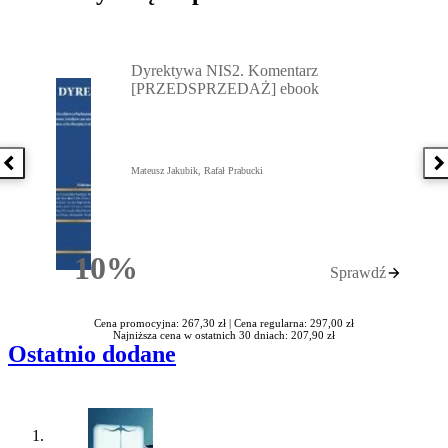
Przejdź do: Dyrektywa NIS2. Komentarz [PRZEDSPRZEDAŻ] ebook,
Dyrektywa NIS2. Komentarz
[PRZEDSPRZEDAŻ] ebook
Poprzednia książka
N
Mateusz Jakubik, Rafał Prabucki
10%
Sprawdź
Rabatu
Cena promocyjna: 267,30 zł |
Cena regularna: 297,00 zł
Najniższa cena w ostatnich 30 dniach: 207,90 zł
Ostatnio dodane