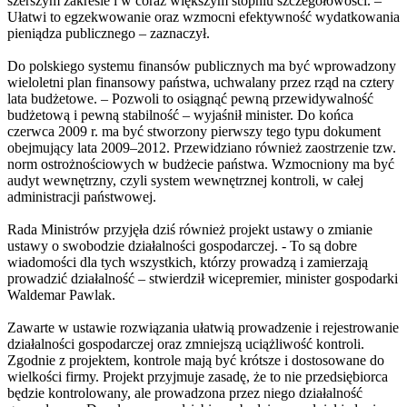
szerszym zakresie i w coraz większym stopniu szczegółowości. –
Ułatwi to egzekwowanie oraz wzmocni efektywność wydatkowania
pieniądza publicznego – zaznaczył.
Do polskiego systemu finansów publicznych ma być wprowadzony
wieloletni plan finansowy państwa, uchwalany przez rząd na cztery
lata budżetowe. – Pozwoli to osiągnąć pewną przewidywalność
budżetową i pewną stabilność – wyjaśnił minister. Do końca
czerwca 2009 r. ma być stworzony pierwszy tego typu dokument
obejmujący lata 2009–2012. Przewidziano również zaostrzenie tzw.
norm ostrożnościowych w budżecie państwa. Wzmocniony ma być
audyt wewnętrzny, czyli system wewnętrznej kontroli, w całej
administracji państwowej.
Rada Ministrów przyjęła dziś również projekt ustawy o zmianie
ustawy o swobodzie działalności gospodarczej. - To są dobre
wiadomości dla tych wszystkich, którzy prowadzą i zamierzają
prowadzić działalność – stwierdził wicepremier, minister gospodarki
Waldemar Pawlak.
Zawarte w ustawie rozwiązania ułatwią prowadzenie i rejestrowanie
działalności gospodarczej oraz zmniejszą uciążliwość kontroli.
Zgodnie z projektem, kontrole mają być krótsze i dostosowane do
wielkości firmy. Projekt przyjmuje zasadę, że to nie przedsiębiorca
będzie kontrolowany, ale prowadzona przez niego działalność