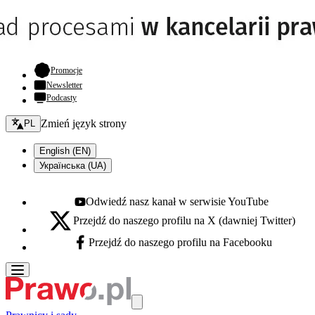
- otwiera się w nowej karcie
Promocje
Newsletter
Podcasty
Zmień język - bieżący:
Zmień język strony
PL
English (EN)
Українська (UA)
Odwiedź nasz kanał w serwisie YouTube
Youtube - otwiera się w nowej karcie
Przejdź do naszego profilu na X (dawniej Twitter)
X - otwiera się w nowej karcie
Przejdź do naszego profilu na Facebooku
Facebook - otwiera się w nowej karcie