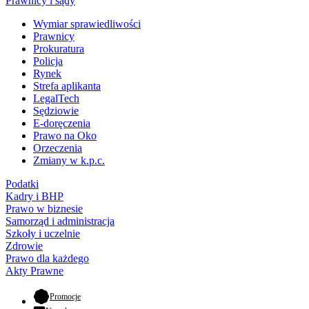
Prawnicy i sądy
Wymiar sprawiedliwości
Prawnicy
Prokuratura
Policja
Rynek
Strefa aplikanta
LegalTech
Sędziowie
E-doręczenia
Prawo na Oko
Orzeczenia
Zmiany w k.p.c.
Podatki
Kadry i BHP
Prawo w biznesie
Samorząd i administracja
Szkoły i uczelnie
Zdrowie
Prawo dla każdego
Akty Prawne
- otwiera się w nowej karcie
Promocje