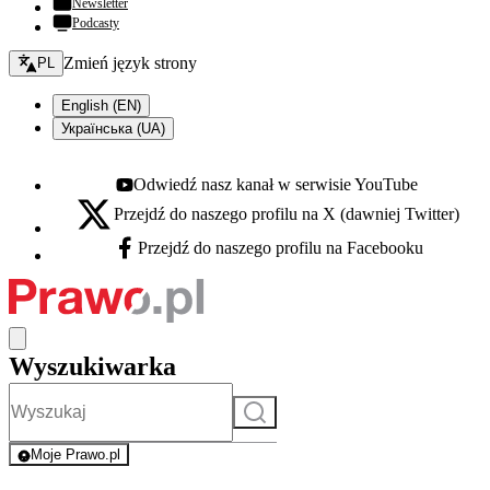
Newsletter
Podcasty
Zmień język - bieżący:
Zmień język strony
PL
English (EN)
Українська (UA)
Odwiedź nasz kanał w serwisie YouTube
Youtube - otwiera się w nowej karcie
Przejdź do naszego profilu na X (dawniej Twitter)
X - otwiera się w nowej karcie
Przejdź do naszego profilu na Facebooku
Facebook - otwiera się w nowej karcie
Wyszukiwarka
Szukaj
Moje Prawo.pl
- rejestracja i logowanie do serwisu