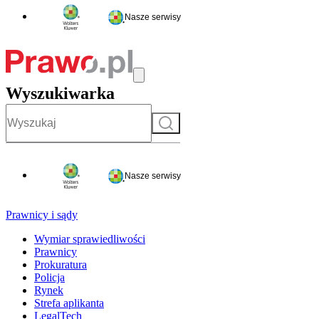
Nasze serwisy
Wyszukiwarka
Szukaj
Nasze serwisy
Prawnicy i sądy
Wymiar sprawiedliwości
Prawnicy
Prokuratura
Policja
Rynek
Strefa aplikanta
LegalTech