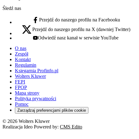
Numer telefonu:
Śledź nas
Przejdź do naszego profilu na Facebooku
facebook - otwiera się w nowej karcie
Przejdź do naszego profilu na X (dawniej Twitter)
x - otwiera się w nowej karcie
Odwiedź nasz kanał w serwisie YouTube
youtube - otwiera się w nowej karcie
O nas
Zespół
Kontakt
Regulamin
Księgarnia Profinfo.pl
Wolters Kluwer
FEPI
FPOP
Mapa strony
Polityka prywatności
Pomoc
Zarządzaj preferencjami plików cookie
© 2026 Wolters Kluwer
Realizacja Ideo Powered by:
CMS Edito