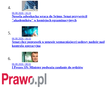
06.08.2026 | 16:24
Przejdź do artykułu:
Nowela adwokacka wraca do Sejmu, Senat przywrócił
"akademików" w komisjach egzaminacyjnych
06.08.2026 | 16:15
Przejdź do artykułu:
Senat chce poprawek w ustawie wzmacniającej sądowy nadzór nad
kontrolą operacyjną
06.08.2026 | 08:01
Przejdź do artykułu:
I Prezes SN: Minister podważa zaufanie do sędziów