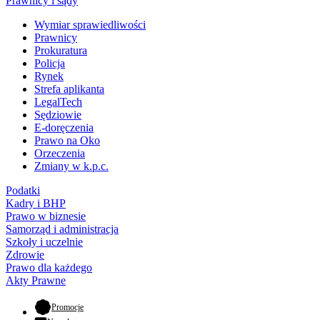
Prawnicy i sądy
Wymiar sprawiedliwości
Prawnicy
Prokuratura
Policja
Rynek
Strefa aplikanta
LegalTech
Sędziowie
E-doręczenia
Prawo na Oko
Orzeczenia
Zmiany w k.p.c.
Podatki
Kadry i BHP
Prawo w biznesie
Samorząd i administracja
Szkoły i uczelnie
Zdrowie
Prawo dla każdego
Akty Prawne
- otwiera się w nowej karcie
Promocje