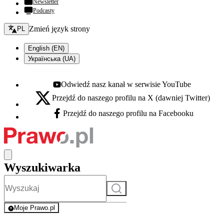
Newsletter
Podcasty
Zmień język - bieżący:
Zmień język strony
PL
English (EN)
Українська (UA)
Odwiedź nasz kanał w serwisie YouTube
Youtube - otwiera się w nowej karcie
Przejdź do naszego profilu na X (dawniej Twitter)
X - otwiera się w nowej karcie
Przejdź do naszego profilu na Facebooku
Facebook - otwiera się w nowej karcie
Wyszukiwarka
Szukaj
Moje Prawo.pl
- rejestracja i logowanie do serwisu