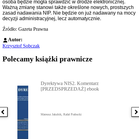
osoba będzie mogła sprawdzić w drodze elektronicznej.
Ważną zmianę stanowi także określone nowych, prostszych
zasad nadawania NIP. Nie będzie on już nadawany na mocy
decyzji administracyjnej, lecz automatycznie.
Źródło: Gazeta Prawna
Autor:
Krzysztof Sobczak
Polecamy książki prawnicze
Przejdź do: Dyrektywa NIS2. Komentarz [PRZEDSPRZEDAŻ] ebook,
Dyrektywa NIS2. Komentarz
[PRZEDSPRZEDAŻ] ebook
Poprzednia książka
N
Mateusz Jakubik, Rafał Prabucki