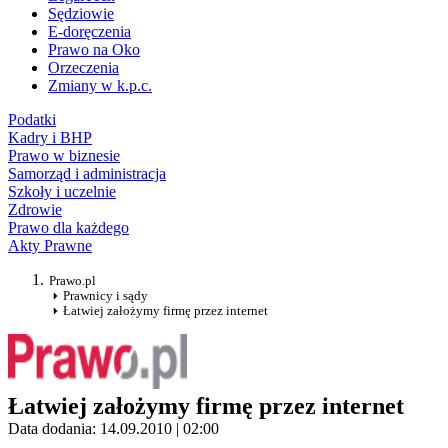
Sędziowie
E-doręczenia
Prawo na Oko
Orzeczenia
Zmiany w k.p.c.
Podatki
Kadry i BHP
Prawo w biznesie
Samorząd i administracja
Szkoły i uczelnie
Zdrowie
Prawo dla każdego
Akty Prawne
Prawo.pl
Prawnicy i sądy
Łatwiej założymy firmę przez internet
Łatwiej założymy firmę przez internet
Data dodania: 14.09.2010 | 02:00