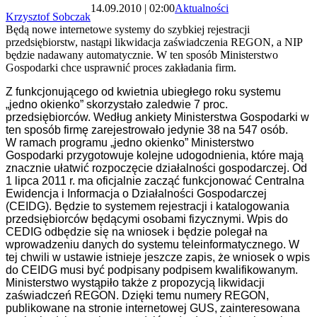
14.09.2010 | 02:00
Aktualności
Krzysztof Sobczak
Będą nowe internetowe systemy do szybkiej rejestracji
przedsiębiorstw, nastąpi likwidacja zaświadczenia REGON, a NIP
będzie nadawany automatycznie. W ten sposób Ministerstwo
Gospodarki chce usprawnić proces zakładania firm.
Z funkcjonującego od kwietnia ubiegłego roku systemu
„jedno okienko” skorzystało zaledwie 7 proc.
przedsiębiorców. Według ankiety Ministerstwa Gospodarki w
ten sposób firmę zarejestrowało jedynie 38 na 547 osób.
W ramach programu „jedno okienko” Ministerstwo
Gospodarki przygotowuje kolejne udogodnienia, które mają
znacznie ułatwić rozpoczęcie działalności gospodarczej. Od
1 lipca 2011 r. ma oficjalnie zacząć funkcjonować Centralna
Ewidencja i Informacja o Działalności Gospodarczej
(CEIDG). Będzie to systemem rejestracji i katalogowania
przedsiębiorców będącymi osobami fizycznymi. Wpis do
CEDIG odbędzie się na wniosek i będzie polegał na
wprowadzeniu danych do systemu teleinformatycznego. W
tej chwili w ustawie istnieje jeszcze zapis, że wniosek o wpis
do CEIDG musi być podpisany podpisem kwalifikowanym.
Ministerstwo wystąpiło także z propozycją likwidacji
zaświadczeń REGON. Dzięki temu numery REGON,
publikowane na stronie internetowej GUS, zainteresowana