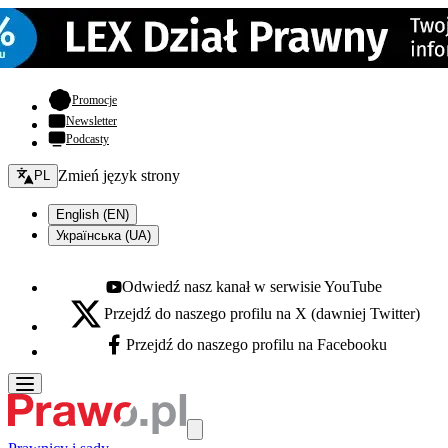
- otwiera się w nowej karcie
Promocje
Newsletter
Podcasty
Zmień język - bieżący:
Zmień język strony
PL
English (EN)
Українська (UA)
Odwiedź nasz kanał w serwisie YouTube
Youtube - otwiera się w nowej karcie
Przejdź do naszego profilu na X (dawniej Twitter)
X - otwiera się w nowej karcie
Przejdź do naszego profilu na Facebooku
Facebook - otwiera się w nowej karcie