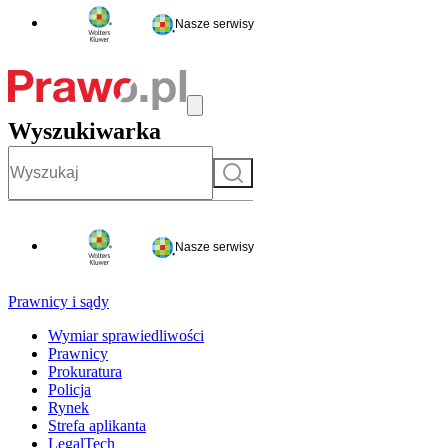
Nasze serwisy
Wyszukiwarka
Szukaj
Nasze serwisy
Prawnicy i sądy
Wymiar sprawiedliwości
Prawnicy
Prokuratura
Policja
Rynek
Strefa aplikanta
LegalTech