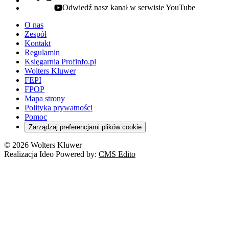
Odwiedź nasz kanał w serwisie YouTube
youtube - otwiera się w nowej karcie
O nas
Zespół
Kontakt
Regulamin
Księgarnia Profinfo.pl
Wolters Kluwer
FEPI
FPOP
Mapa strony
Polityka prywatności
Pomoc
Zarządzaj preferencjami plików cookie
© 2026 Wolters Kluwer
Realizacja Ideo Powered by:
CMS Edito