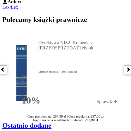
Autor:
Lex/Lex
Polecamy książki prawnicze
Przejdź do: Dyrektywa NIS2. Komentarz [PRZEDSPRZEDAŻ] ebook,
Dyrektywa NIS2. Komentarz
[PRZEDSPRZEDAŻ] ebook
Poprzednia książka
N
Mateusz Jakubik, Rafał Prabucki
10%
Sprawdź
Rabatu
Cena promocyjna: 267,30 zł |
Cena regularna: 297,00 zł
Najniższa cena w ostatnich 30 dniach: 207,90 zł
Ostatnio dodane