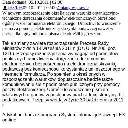
Data dodania: 05.10.2011 | 02:00
Lex/Lex
05.10.2011 | 02:00
Zmiany w prawie
W nowym rozporządzeniu określającym warunki organizacyjno-
techniczne doręczania dokumentów elektronicznych określono
ogólny wzór formularza elektronicznego. Umożliwi to wnoszenie
pisma za pomocą elektronicznej skrzynki podawczej nawet w
przypadku, gdy odbiorca pisma nie określił jego wzoru.
Takie zmiany zawiera rozporządzenie Prezesa Rady
Ministrów z dnia 14 września 2011 r. (Dz. U. Nr 206, poz.
1216). Przepisy rozporządzenia wymagają od podmiotów
publicznych umożliwienia doręczania dokumentów
elektronicznych bezpośrednio na elektroniczną skrzynkę
podawczą bez konieczności korzystania z umieszczonego w
Internecie formularza. Po spełnieniu określonych w
rozporządzeniu warunków, dopuszczalne będzie także
komunikowanie się z podmiotem publicznym przy pomocy
poczty elektronicznej. Uprości to wnoszenie pism do
właściwych organów w postępowaniach administracyjnych i
podatkowych. Przepisy wejdą w życie 30 października 2011
r.
Artykuł pochodzi z programu System Informacji Prawnej LEX
on-line