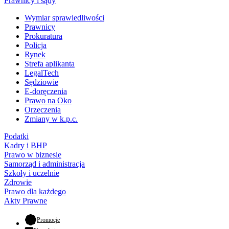
Prawnicy i sądy
Wymiar sprawiedliwości
Prawnicy
Prokuratura
Policja
Rynek
Strefa aplikanta
LegalTech
Sędziowie
E-doręczenia
Prawo na Oko
Orzeczenia
Zmiany w k.p.c.
Podatki
Kadry i BHP
Prawo w biznesie
Samorząd i administracja
Szkoły i uczelnie
Zdrowie
Prawo dla każdego
Akty Prawne
- otwiera się w nowej karcie
Promocje