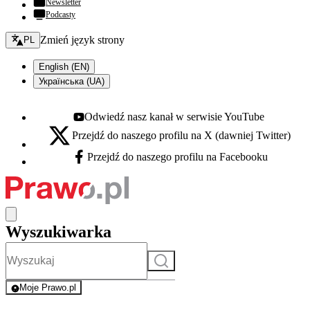
Newsletter
Podcasty
Zmień język - bieżący:
Zmień język strony
PL
English (EN)
Українська (UA)
Odwiedź nasz kanał w serwisie YouTube
Youtube - otwiera się w nowej karcie
Przejdź do naszego profilu na X (dawniej Twitter)
X - otwiera się w nowej karcie
Przejdź do naszego profilu na Facebooku
Facebook - otwiera się w nowej karcie
Wyszukiwarka
Szukaj
Moje Prawo.pl
- rejestracja i logowanie do serwisu