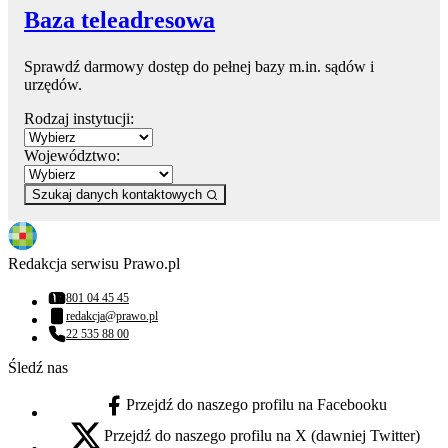
Baza teleadresowa
Sprawdź darmowy dostęp do pełnej bazy m.in. sądów i
urzędów.
Rodzaj instytucji:
Województwo:
Szukaj danych kontaktowych
Redakcja serwisu Prawo.pl
801 04 45 45
Numer telefonu:
redakcja@prawo.pl
Adres email:
22 535 88 00
Numer telefonu:
Śledź nas
Przejdź do naszego profilu na Facebooku
facebook - otwiera się w nowej karcie
Przejdź do naszego profilu na X (dawniej Twitter)
x - otwiera się w nowej karcie