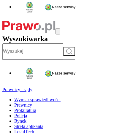
Nasze serwisy
Wyszukiwarka
Szukaj
Nasze serwisy
Prawnicy i sądy
Wymiar sprawiedliwości
Prawnicy
Prokuratura
Policja
Rynek
Strefa aplikanta
LegalTech