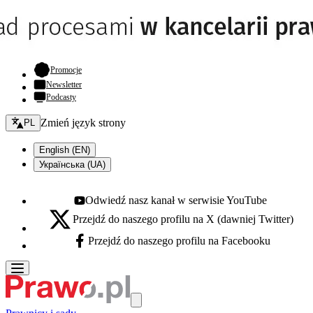
- otwiera się w nowej karcie
Promocje
Newsletter
Podcasty
Zmień język - bieżący:
Zmień język strony
PL
English (EN)
Українська (UA)
Odwiedź nasz kanał w serwisie YouTube
Youtube - otwiera się w nowej karcie
Przejdź do naszego profilu na X (dawniej Twitter)
X - otwiera się w nowej karcie
Przejdź do naszego profilu na Facebooku
Facebook - otwiera się w nowej karcie