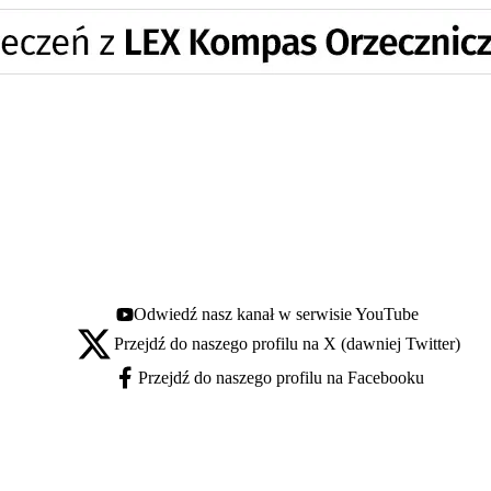
Odwiedź nasz kanał w serwisie YouTube
Youtube - otwiera się w nowej karcie
Przejdź do naszego profilu na X (dawniej Twitter)
X - otwiera się w nowej karcie
Przejdź do naszego profilu na Facebooku
Facebook - otwiera się w nowej karcie