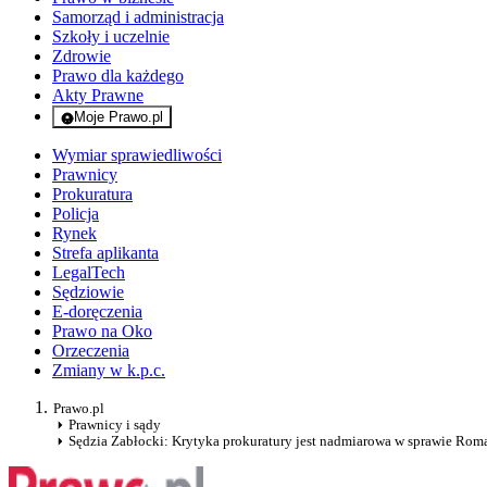
Samorząd i administracja
Szkoły i uczelnie
Zdrowie
Prawo dla każdego
Akty Prawne
Moje Prawo.pl
- rejestracja i logowanie do serwisu
Wymiar sprawiedliwości
Prawnicy
Prokuratura
Policja
Rynek
Strefa aplikanta
LegalTech
Sędziowie
E-doręczenia
Prawo na Oko
Orzeczenia
Zmiany w k.p.c.
Prawo.pl
Prawnicy i sądy
Sędzia Zabłocki: Krytyka prokuratury jest nadmiarowa w sprawie Ro