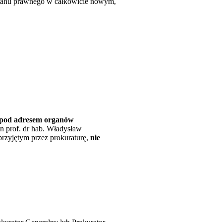
stanu prawnego w całkowicie nowym,
t pod adresem organów
n prof. dr hab. Władysław
przyjętym przez prokuraturę,
nie