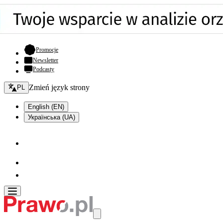
- otwiera się w nowej karcie
Promocje
Newsletter
Podcasty
Zmień język - bieżący:
Zmień język strony
PL
English (EN)
Українська (UA)