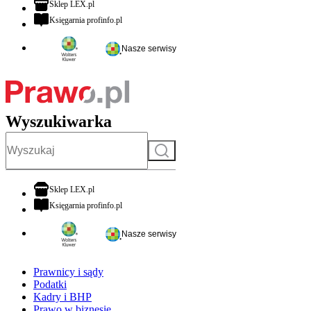
otwiera się w nowej karcie
Sklep LEX.pl
otwiera się w nowej karcie
Księgarnia profinfo.pl
Nasze serwisy
Wyszukiwarka
Szukaj
otwiera się w nowej karcie
Sklep LEX.pl
otwiera się w nowej karcie
Księgarnia profinfo.pl
Nasze serwisy
Prawnicy i sądy
Podatki
Kadry i BHP
Prawo w biznesie