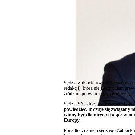
Sędzia Zabłocki uważa, że stanowisk
redakcji), która nie jest źródłem pr
źródłami prawa międzynarodowego j
Sędzia SN, który był prezesem Izby 
powiedzieć, iż czuje się związany 
winny być dla niego wiodące w mul
Europy.
Ponadto, zdaniem sędziego Zabłocki