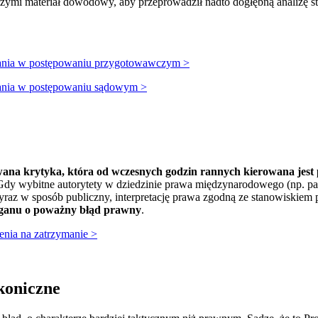
zymi materiał dowodowy, aby przeprowadził nadto dogłębną analizę 
ania w postępowaniu przygotowawczym >
ania w postępowaniu sądowym >
ana krytyka, która od wczesnych godzin rannych kierowana jes
dy wybitne autorytety w dziedzinie prawa międzynarodowego (np. pa
wyraz w sposób publiczny, interpretację prawa zgodną ze stanowiskiem 
rganu o poważny błąd prawny
.
enia na zatrzymanie >
koniczne