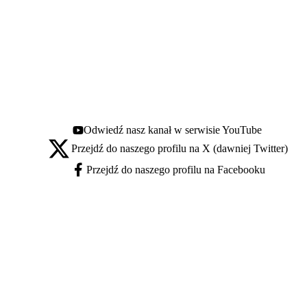
Odwiedź nasz kanał w serwisie YouTube
Youtube - otwiera się w nowej karcie
Przejdź do naszego profilu na X (dawniej Twitter)
X - otwiera się w nowej karcie
Przejdź do naszego profilu na Facebooku
Facebook - otwiera się w nowej karcie