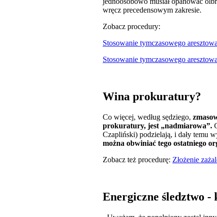
jednoosobowo musiał opanować olbr
wręcz precedensowym zakresie.
Zobacz procedury:
Stosowanie tymczasowego aresztow
Stosowanie tymczasowego aresztow
Wina prokuratury?
Co więcej, według sędziego,
zmasow
prokuratury, jest „nadmiarowa”.
G
Czapliński) podzielają, i dały temu 
można obwiniać tego ostatniego o
Zobacz też procedurę:
Złożenie zażal
Energiczne śledztwo - 