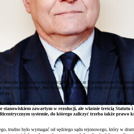
o przyjęte w tzw. rezolucji (oficjalne pismo ze Zgromadzenia Parlame
awa międzynarodowego, jest ewidentnie sprzeczne z tym, co jest zapisan
uż są.
Karnej, uważa i wyraził to w mediach społecznościowych, że
w takiej
nie stanowiskiem zawartym w rezolucji, ale właśnie treścią Statutu
ticentrycznym systemie, do którego zaliczyć trzeba także prawo 
ego, trudno było wymagać od sędziego sądu rejonowego, który w drama