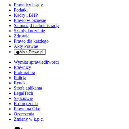
Prawnicy i sądy
Podatki
Kadry i BHP
Prawo w biznesie
Samorząd i administracja
Szkoły i uczelnie
Zdrowie
Prawo dla każdego
Akty Prawne
Moje Prawo.pl
- rejestracja i logowanie do serwisu
Wymiar sprawiedliwości
Prawnicy
Prokuratura
Policja
Rynek
Strefa aplikanta
LegalTech
Sędziowie
E-doręczenia
Prawo na Oko
Orzeczenia
Zmiany w k.p.c.