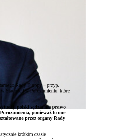
ntarnego Rady Europy – przyp.
e w Statucie i w Porozumieniu, które
 sytuacji polski sędzia ma prawo
 i Porozumienia, ponieważ to one
kształtowane przez organy Rady
tycznie krótkim czasie