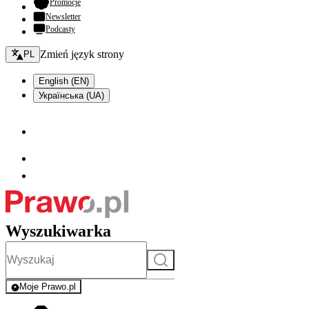
- otwiera się w nowej karcie
Promocje
Newsletter
Podcasty
Zmień język - bieżący:
Zmień język strony
PL
English (EN)
Українська (UA)
Wyszukiwarka
Szukaj
Moje Prawo.pl
- rejestracja i logowanie do serwisu