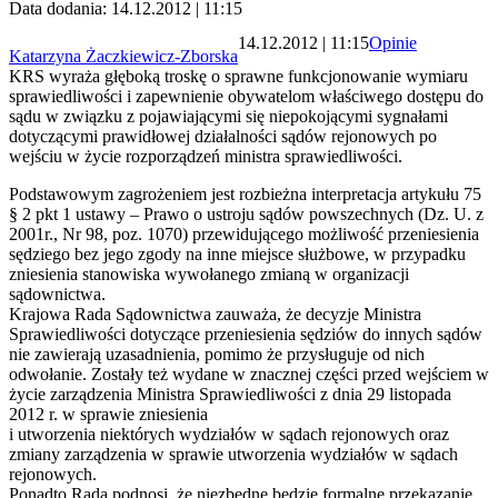
Data dodania: 14.12.2012 | 11:15
14.12.2012 | 11:15
Opinie
Katarzyna Żaczkiewicz-Zborska
KRS wyraża głęboką troskę o sprawne funkcjonowanie wymiaru
sprawiedliwości i zapewnienie obywatelom właściwego dostępu do
sądu w związku z pojawiającymi się niepokojącymi sygnałami
dotyczącymi prawidłowej działalności sądów rejonowych po
wejściu w życie rozporządzeń ministra sprawiedliwości.
Podstawowym zagrożeniem jest rozbieżna interpretacja artykułu 75
§ 2 pkt 1 ustawy – Prawo o ustroju sądów powszechnych (Dz. U. z
2001r., Nr 98, poz. 1070) przewidującego możliwość przeniesienia
sędziego bez jego zgody na inne miejsce służbowe, w przypadku
zniesienia stanowiska wywołanego zmianą w organizacji
sądownictwa.
Krajowa Rada Sądownictwa zauważa, że decyzje Ministra
Sprawiedliwości dotyczące przeniesienia sędziów do innych sądów
nie zawierają uzasadnienia, pomimo że przysługuje od nich
odwołanie. Zostały też wydane w znacznej części przed wejściem w
życie zarządzenia Ministra Sprawiedliwości z dnia 29 listopada
2012 r. w sprawie zniesienia
i utworzenia niektórych wydziałów w sądach rejonowych oraz
zmiany zarządzenia w sprawie utworzenia wydziałów w sądach
rejonowych.
Ponadto Rada podnosi, że niezbędne będzie formalne przekazanie