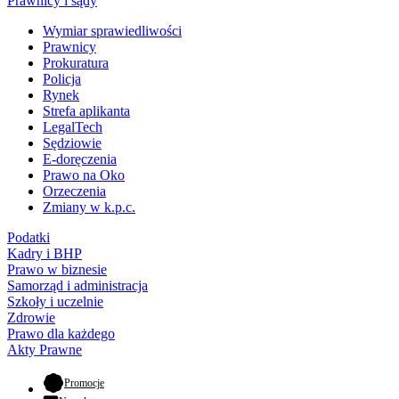
Prawnicy i sądy
Wymiar sprawiedliwości
Prawnicy
Prokuratura
Policja
Rynek
Strefa aplikanta
LegalTech
Sędziowie
E-doręczenia
Prawo na Oko
Orzeczenia
Zmiany w k.p.c.
Podatki
Kadry i BHP
Prawo w biznesie
Samorząd i administracja
Szkoły i uczelnie
Zdrowie
Prawo dla każdego
Akty Prawne
- otwiera się w nowej karcie
Promocje