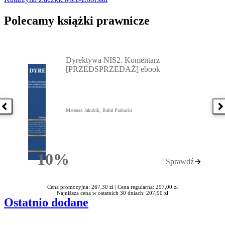
Polecamy książki prawnicze
Przejdź do: Dyrektywa NIS2. Komentarz [PRZEDSPRZEDAŻ] ebook,
Dyrektywa NIS2. Komentarz
[PRZEDSPRZEDAŻ] ebook
Poprzednia książka
N
Mateusz Jakubik, Rafał Prabucki
10%
Sprawdź
Rabatu
Cena promocyjna: 267,30 zł |
Cena regularna: 297,00 zł
Najniższa cena w ostatnich 30 dniach: 207,90 zł
Ostatnio dodane