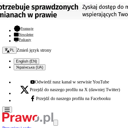
- otwiera się w nowej karcie
Promocje
Newsletter
Podcasty
Zmień język - bieżący:
Zmień język strony
PL
English (EN)
Українська (UA)
Odwiedź nasz kanał w serwisie YouTube
Youtube - otwiera się w nowej karcie
Przejdź do naszego profilu na X (dawniej Twitter)
X - otwiera się w nowej karcie
Przejdź do naszego profilu na Facebooku
Facebook - otwiera się w nowej karcie