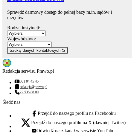
Sprawdź darmowy dostęp do pełnej bazy m.in. sądów i
urzędów.
Rodzaj instytucji:
Województwo:
Szukaj danych kontaktowych
Redakcja serwisu Prawo.pl
801 04 45 45
Numer telefonu:
redakcja@prawo.pl
Adres email:
22 535 88 00
Numer telefonu:
Śledź nas
Przejdź do naszego profilu na Facebooku
facebook - otwiera się w nowej karcie
Przejdź do naszego profilu na X (dawniej Twitter)
x - otwiera się w nowej karcie
Odwiedź nasz kanał w serwisie YouTube
youtube - otwiera się w nowej karcie