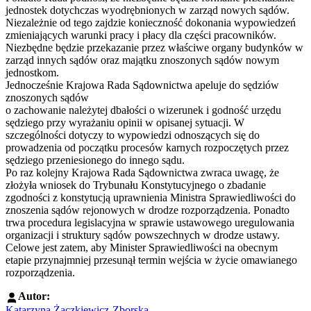
jednostek dotychczas wyodrębnionych w zarząd nowych sądów.
Niezależnie od tego zajdzie konieczność dokonania wypowiedzeń
zmieniających warunki pracy i płacy dla części pracowników.
Niezbędne będzie przekazanie przez właściwe organy budynków w
zarząd innych sądów oraz majątku znoszonych sądów nowym
jednostkom.
Jednocześnie Krajowa Rada Sądownictwa apeluje do sędziów
znoszonych sądów
o zachowanie należytej dbałości o wizerunek i godność urzędu
sędziego przy wyrażaniu opinii w opisanej sytuacji. W
szczególności dotyczy to wypowiedzi odnoszących się do
prowadzenia od początku procesów karnych rozpoczętych przez
sędziego przeniesionego do innego sądu.
Po raz kolejny Krajowa Rada Sądownictwa zwraca uwagę, że
złożyła wniosek do Trybunału Konstytucyjnego o zbadanie
zgodności z konstytucją uprawnienia Ministra Sprawiedliwości do
znoszenia sądów rejonowych w drodze rozporządzenia. Ponadto
trwa procedura legislacyjna w sprawie ustawowego uregulowania
organizacji i struktury sądów powszechnych w drodze ustawy.
Celowe jest zatem, aby Minister Sprawiedliwości na obecnym
etapie przynajmniej przesunął termin wejścia w życie omawianego
rozporządzenia.
Autor:
Katarzyna Żaczkiewicz-Zborska