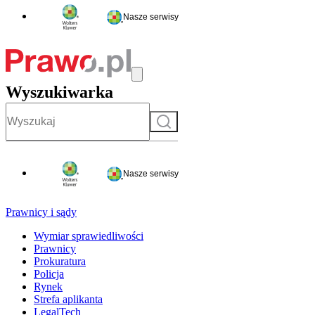
Nasze serwisy
Wyszukiwarka
Szukaj
Nasze serwisy
Prawnicy i sądy
Wymiar sprawiedliwości
Prawnicy
Prokuratura
Policja
Rynek
Strefa aplikanta
LegalTech