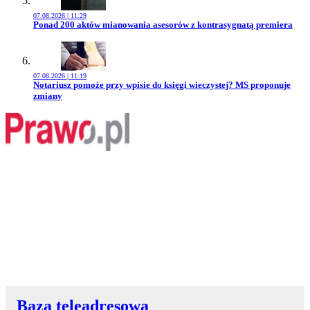
07.08.2026 | 11:29
Przejdź do artykułu:
Ponad 200 aktów mianowania asesorów z kontrasygnatą premiera
07.08.2026 | 11:19
Przejdź do artykułu:
Notariusz pomoże przy wpisie do księgi wieczystej? MS proponuje
zmiany
Baza teleadresowa