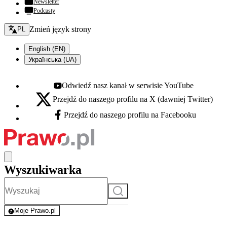
Newsletter
Podcasty
Zmień język - bieżący:
Zmień język strony
PL
English (EN)
Українська (UA)
Odwiedź nasz kanał w serwisie YouTube
Youtube - otwiera się w nowej karcie
Przejdź do naszego profilu na X (dawniej Twitter)
X - otwiera się w nowej karcie
Przejdź do naszego profilu na Facebooku
Facebook - otwiera się w nowej karcie
Wyszukiwarka
Szukaj
Moje Prawo.pl
- rejestracja i logowanie do serwisu