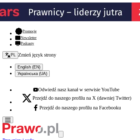
- otwiera się w nowej karcie
Promocje
Newsletter
Podcasty
Zmień język - bieżący:
Zmień język strony
PL
English (EN)
Українська (UA)
Odwiedź nasz kanał w serwisie YouTube
Youtube - otwiera się w nowej karcie
Przejdź do naszego profilu na X (dawniej Twitter)
X - otwiera się w nowej karcie
Przejdź do naszego profilu na Facebooku
Facebook - otwiera się w nowej karcie