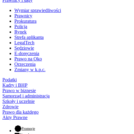
Prawnicy i sądy
Wymiar sprawiedliwości
Prawnicy
Prokuratura
Policja
Rynek
Strefa aplikanta
LegalTech
Sędziowie
E-doręczenia
Prawo na Oko
Orzeczenia
Zmiany w k.p.c.
Podatki
Kadry i BHP
Prawo w biznesie
Samorząd i administracja
Szkoły i uczelnie
Zdrowie
Prawo dla każdego
Akty Prawne
- otwiera się w nowej karcie
Promocje