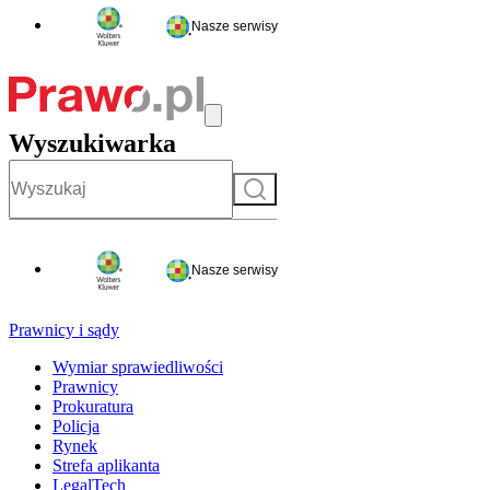
Nasze serwisy
Wyszukiwarka
Szukaj
Nasze serwisy
Prawnicy i sądy
Wymiar sprawiedliwości
Prawnicy
Prokuratura
Policja
Rynek
Strefa aplikanta
LegalTech