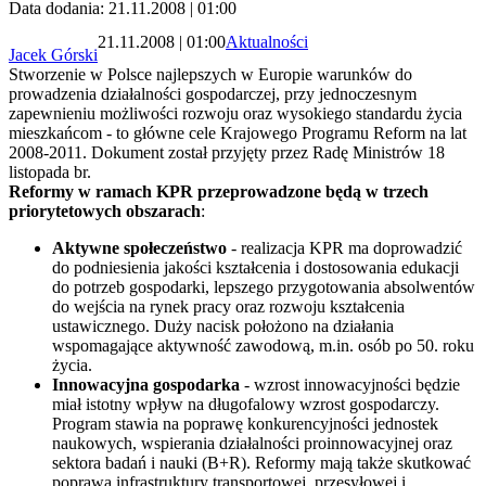
Data dodania: 21.11.2008 | 01:00
21.11.2008 | 01:00
Aktualności
Jacek Górski
Stworzenie w Polsce najlepszych w Europie warunków do
prowadzenia działalności gospodarczej, przy jednoczesnym
zapewnieniu możliwości rozwoju oraz wysokiego standardu życia
mieszkańcom - to główne cele Krajowego Programu Reform na lat
2008-2011. Dokument został przyjęty przez Radę Ministrów 18
listopada br.
Reformy w ramach KPR przeprowadzone będą w trzech
priorytetowych obszarach
:
Aktywne społeczeństwo
- realizacja KPR ma doprowadzić
do podniesienia jakości kształcenia i dostosowania edukacji
do potrzeb gospodarki, lepszego przygotowania absolwentów
do wejścia na rynek pracy oraz rozwoju kształcenia
ustawicznego. Duży nacisk położono na działania
wspomagające aktywność zawodową, m.in. osób po 50. roku
życia.
Innowacyjna gospodarka
- wzrost innowacyjności będzie
miał istotny wpływ na długofalowy wzrost gospodarczy.
Program stawia na poprawę konkurencyjności jednostek
naukowych, wspierania działalności proinnowacyjnej oraz
sektora badań i nauki (B+R). Reformy mają także skutkować
poprawą infrastruktury transportowej, przesyłowej i