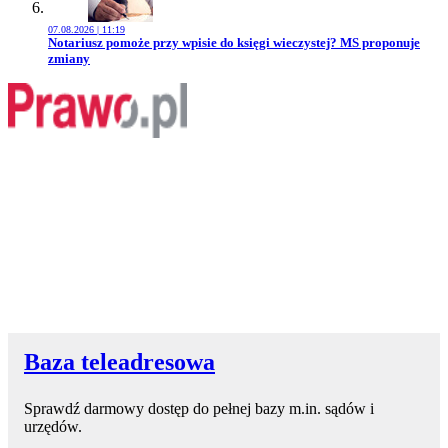
07.08.2026 | 11:19
Przejdź do artykułu:
Notariusz pomoże przy wpisie do księgi wieczystej? MS proponuje
zmiany
Baza teleadresowa
Sprawdź darmowy dostęp do pełnej bazy m.in. sądów i
urzędów.