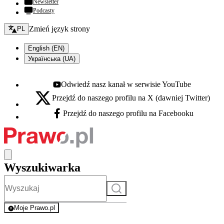
Newsletter
Podcasty
Zmień język - bieżący:
Zmień język strony
PL
English (EN)
Українська (UA)
Odwiedź nasz kanał w serwisie YouTube
Youtube - otwiera się w nowej karcie
Przejdź do naszego profilu na X (dawniej Twitter)
X - otwiera się w nowej karcie
Przejdź do naszego profilu na Facebooku
Facebook - otwiera się w nowej karcie
Wyszukiwarka
Szukaj
Moje Prawo.pl
- rejestracja i logowanie do serwisu