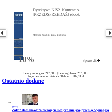
Przejdź do: Dyrektywa NIS2. Komentarz [PRZEDSPRZEDAŻ] ebook,
Dyrektywa NIS2. Komentarz
[PRZEDSPRZEDAŻ] ebook
Poprzednia książka
N
Mateusz Jakubik, Rafał Prabucki
10%
Sprawdź
Rabatu
Cena promocyjna: 267,30 zł |
Cena regularna: 297,00 zł
Najniższa cena w ostatnich 30 dniach: 207,90 zł
Ostatnio dodane
10:46
Przejdź do artykułu:
Zakaz stadionowy za niezajęcie swojego miejsca, przepisy wymagają