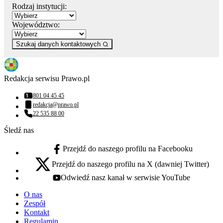
Rodzaj instytucji:
Województwo:
Szukaj danych kontaktowych
Redakcja serwisu Prawo.pl
801 04 45 45
Numer telefonu:
redakcja@prawo.pl
Adres email:
22 535 88 00
Numer telefonu:
Śledź nas
Przejdź do naszego profilu na Facebooku
facebook - otwiera się w nowej karcie
Przejdź do naszego profilu na X (dawniej Twitter)
x - otwiera się w nowej karcie
Odwiedź nasz kanał w serwisie YouTube
youtube - otwiera się w nowej karcie
O nas
Zespół
Kontakt
Regulamin