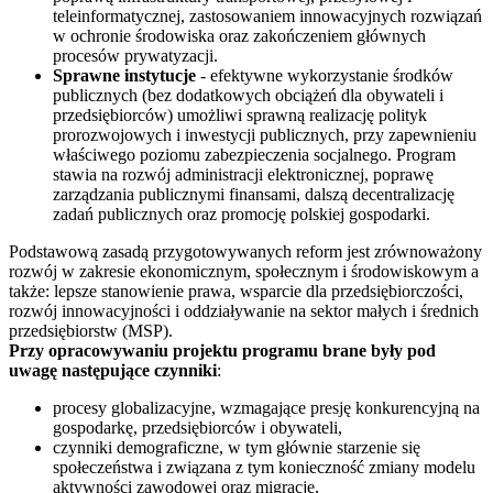
teleinformatycznej, zastosowaniem innowacyjnych rozwiązań
w ochronie środowiska oraz zakończeniem głównych
procesów prywatyzacji.
Sprawne instytucje
- efektywne wykorzystanie środków
publicznych (bez dodatkowych obciążeń dla obywateli i
przedsiębiorców) umożliwi sprawną realizację polityk
prorozwojowych i inwestycji publicznych, przy zapewnieniu
właściwego poziomu zabezpieczenia socjalnego. Program
stawia na rozwój administracji elektronicznej, poprawę
zarządzania publicznymi finansami, dalszą decentralizację
zadań publicznych oraz promocję polskiej gospodarki.
Podstawową zasadą przygotowywanych reform jest zrównoważony
rozwój w zakresie ekonomicznym, społecznym i środowiskowym a
także: lepsze stanowienie prawa, wsparcie dla przedsiębiorczości,
rozwój innowacyjności i oddziaływanie na sektor małych i średnich
przedsiębiorstw (MSP).
Przy opracowywaniu projektu programu brane były pod
uwagę następujące czynniki
:
procesy globalizacyjne, wzmagające presję konkurencyjną na
gospodarkę, przedsiębiorców i obywateli,
czynniki demograficzne, w tym głównie starzenie się
społeczeństwa i związana z tym konieczność zmiany modelu
aktywności zawodowej oraz migracje,