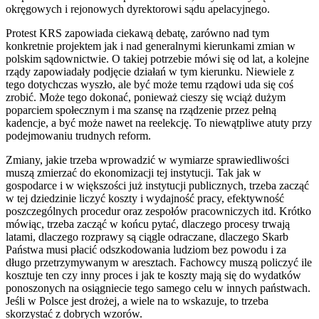
okręgowych i rejonowych dyrektorowi sądu apelacyjnego.
Protest KRS zapowiada ciekawą debatę, zarówno nad tym
konkretnie projektem jak i nad generalnymi kierunkami zmian w
polskim sądownictwie. O takiej potrzebie mówi się od lat, a kolejne
rządy zapowiadały podjęcie działań w tym kierunku. Niewiele z
tego dotychczas wyszło, ale być może temu rządowi uda się coś
zrobić. Może tego dokonać, ponieważ cieszy się wciąż dużym
poparciem społecznym i ma szansę na rządzenie przez pełną
kadencje, a być może nawet na reelekcję. To niewątpliwe atuty przy
podejmowaniu trudnych reform.
Zmiany, jakie trzeba wprowadzić w wymiarze sprawiedliwości
muszą zmierzać do ekonomizacji tej instytucji. Tak jak w
gospodarce i w większości już instytucji publicznych, trzeba zacząć
w tej dziedzinie liczyć koszty i wydajność pracy, efektywność
poszczególnych procedur oraz zespołów pracowniczych itd. Krótko
mówiąc, trzeba zacząć w końcu pytać, dlaczego procesy trwają
latami, dlaczego rozprawy są ciągle odraczane, dlaczego Skarb
Państwa musi płacić odszkodowania ludziom bez powodu i za
długo przetrzymywanym w aresztach. Fachowcy muszą policzyć ile
kosztuje ten czy inny proces i jak te koszty mają się do wydatków
ponoszonych na osiągniecie tego samego celu w innych państwach.
Jeśli w Polsce jest drożej, a wiele na to wskazuje, to trzeba
skorzystać z dobrych wzorów.