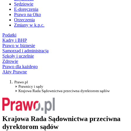
Sędziowie
E-doręczenia
Prawo na Oko
Orzeczenia
Zmiany w k.p.c.
Podatki
Kadry i BHP
Prawo w biznesie
Samorząd i administracja
Szkoły i uczelnie
Zdrowie
Prawo dla każdego
Akty Prawne
Prawo.pl
Prawnicy i sądy
Krajowa Rada Sądownictwa przeciwna dyrektorom sądów
Krajowa Rada Sądownictwa przeciwna
dyrektorom sądów