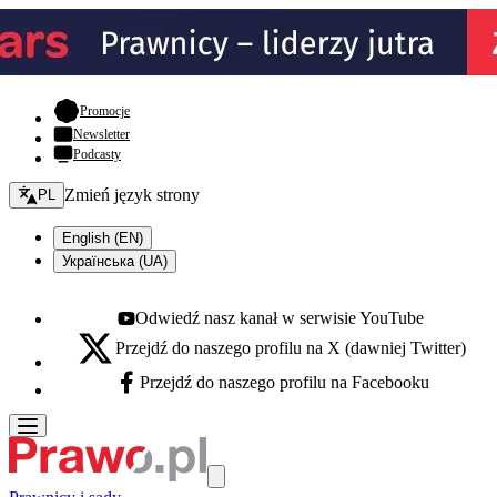
- otwiera się w nowej karcie
Promocje
Newsletter
Podcasty
Zmień język - bieżący:
Zmień język strony
PL
English (EN)
Українська (UA)
Odwiedź nasz kanał w serwisie YouTube
Youtube - otwiera się w nowej karcie
Przejdź do naszego profilu na X (dawniej Twitter)
X - otwiera się w nowej karcie
Przejdź do naszego profilu na Facebooku
Facebook - otwiera się w nowej karcie