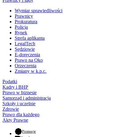
Prawnicy i sądy
Wymiar sprawiedliwości
Prawnicy
Prokuratura
Policja
Rynek
Strefa aplikanta
LegalTech
Sędziowie
E-doręczenia
Prawo na Oko
Orzeczenia
Zmiany w k.p.c.
Podatki
Kadry i BHP
Prawo w biznesie
Samorząd i administracja
Szkoły i uczelnie
Zdrowie
Prawo dla każdego
Akty Prawne
- otwiera się w nowej karcie
Promocje