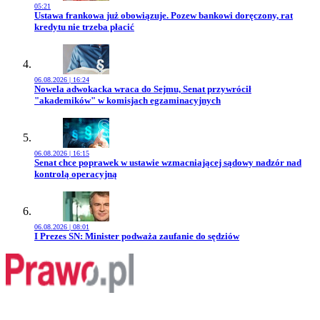
05:21
Przejdź do artykułu:
Ustawa frankowa już obowiązuje. Pozew bankowi doręczony, rat
kredytu nie trzeba płacić
06.08.2026 | 16:24
Przejdź do artykułu:
Nowela adwokacka wraca do Sejmu, Senat przywrócił
"akademików" w komisjach egzaminacyjnych
06.08.2026 | 16:15
Przejdź do artykułu:
Senat chce poprawek w ustawie wzmacniającej sądowy nadzór nad
kontrolą operacyjną
06.08.2026 | 08:01
Przejdź do artykułu:
I Prezes SN: Minister podważa zaufanie do sędziów