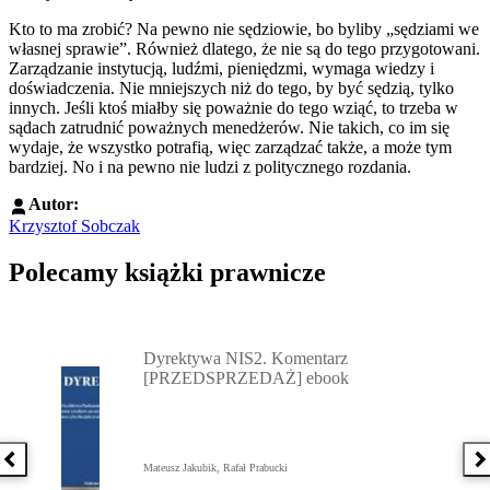
Kto to ma zrobić? Na pewno nie sędziowie, bo byliby „sędziami we
własnej sprawie”. Również dlatego, że nie są do tego przygotowani.
Zarządzanie instytucją, ludźmi, pieniędzmi, wymaga wiedzy i
doświadczenia. Nie mniejszych niż do tego, by być sędzią, tylko
innych. Jeśli ktoś miałby się poważnie do tego wziąć, to trzeba w
sądach zatrudnić poważnych menedżerów. Nie takich, co im się
wydaje, że wszystko potrafią, więc zarządzać także, a może tym
bardziej. No i na pewno nie ludzi z politycznego rozdania.
Autor:
Krzysztof Sobczak
Polecamy książki prawnicze
Przejdź do: Dyrektywa NIS2. Komentarz [PRZEDSPRZEDAŻ] ebook,
Dyrektywa NIS2. Komentarz
[PRZEDSPRZEDAŻ] ebook
Poprzednia książka
N
Mateusz Jakubik, Rafał Prabucki