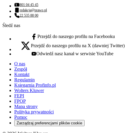
801 04 45 45
Numer telefonu:
redakcja@prawo.pl
Adres email:
22 535 88 00
Numer telefonu:
Śledź nas
Przejdź do naszego profilu na Facebooku
facebook - otwiera się w nowej karcie
Przejdź do naszego profilu na X (dawniej Twitter)
x - otwiera się w nowej karcie
Odwiedź nasz kanał w serwisie YouTube
youtube - otwiera się w nowej karcie
O nas
Zespół
Kontakt
Regulamin
Księgarnia Profinfo.pl
Wolters Kluwer
FEPI
FPOP
Mapa strony
Polityka prywatności
Pomoc
Zarządzaj preferencjami plików cookie