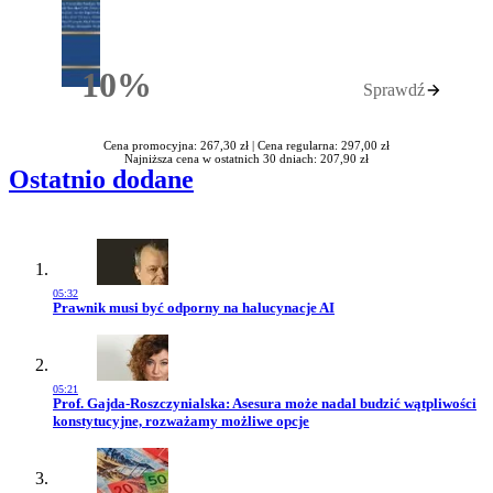
10%
Sprawdź
Rabatu
Cena promocyjna: 267,30 zł |
Cena regularna: 297,00 zł
Najniższa cena w ostatnich 30 dniach: 207,90 zł
Ostatnio dodane
05:32
Przejdź do artykułu:
Prawnik musi być odporny na halucynacje AI
05:21
Przejdź do artykułu:
Prof. Gajda-Roszczynialska: Asesura może nadal budzić wątpliwości
konstytucyjne, rozważamy możliwe opcje