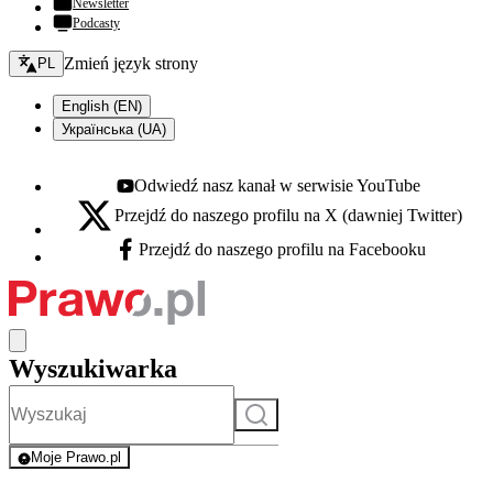
Newsletter
Podcasty
Zmień język - bieżący:
Zmień język strony
PL
English (EN)
Українська (UA)
Odwiedź nasz kanał w serwisie YouTube
Youtube - otwiera się w nowej karcie
Przejdź do naszego profilu na X (dawniej Twitter)
X - otwiera się w nowej karcie
Przejdź do naszego profilu na Facebooku
Facebook - otwiera się w nowej karcie
Wyszukiwarka
Szukaj
Moje Prawo.pl
- rejestracja i logowanie do serwisu