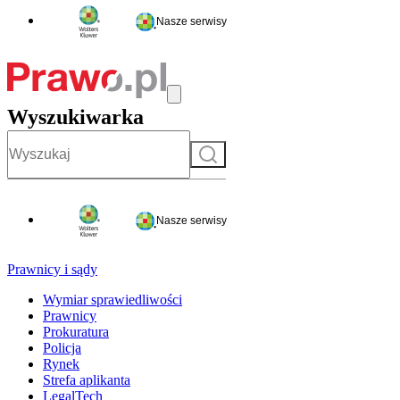
Nasze serwisy
Wyszukiwarka
Szukaj
Nasze serwisy
Prawnicy i sądy
Wymiar sprawiedliwości
Prawnicy
Prokuratura
Policja
Rynek
Strefa aplikanta
LegalTech