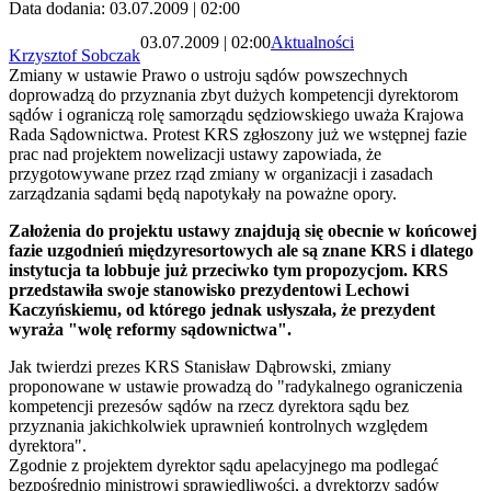
Data dodania: 03.07.2009 | 02:00
03.07.2009 | 02:00
Aktualności
Krzysztof Sobczak
Zmiany w ustawie Prawo o ustroju sądów powszechnych
doprowadzą do przyznania zbyt dużych kompetencji dyrektorom
sądów i ograniczą rolę samorządu sędziowskiego uważa Krajowa
Rada Sądownictwa. Protest KRS zgłoszony już we wstępnej fazie
prac nad projektem nowelizacji ustawy zapowiada, że
przygotowywane przez rząd zmiany w organizacji i zasadach
zarządzania sądami będą napotykały na poważne opory.
Założenia do projektu ustawy znajdują się obecnie w końcowej
fazie uzgodnień międzyresortowych ale są znane KRS i dlatego
instytucja ta lobbuje już przeciwko tym propozycjom. KRS
przedstawiła swoje stanowisko prezydentowi Lechowi
Kaczyńskiemu, od którego jednak usłyszała, że prezydent
wyraża "wolę reformy sądownictwa".
Jak twierdzi prezes KRS Stanisław Dąbrowski, zmiany
proponowane w ustawie prowadzą do "radykalnego ograniczenia
kompetencji prezesów sądów na rzecz dyrektora sądu bez
przyznania jakichkolwiek uprawnień kontrolnych względem
dyrektora".
Zgodnie z projektem dyrektor sądu apelacyjnego ma podlegać
bezpośrednio ministrowi sprawiedliwości, a dyrektorzy sądów