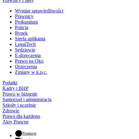
Prawnicy i sądy
Wymiar sprawiedliwości
Prawnicy
Prokuratura
Policja
Rynek
Strefa aplikanta
LegalTech
Sędziowie
E-doręczenia
Prawo na Oko
Orzeczenia
Zmiany w k.p.c.
Podatki
Kadry i BHP
Prawo w biznesie
Samorząd i administracja
Szkoły i uczelnie
Zdrowie
Prawo dla każdego
Akty Prawne
- otwiera się w nowej karcie
Promocje