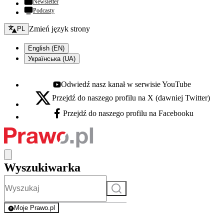
Newsletter
Podcasty
Zmień język - bieżący:
Zmień język strony
PL
English (EN)
Українська (UA)
Odwiedź nasz kanał w serwisie YouTube
Youtube - otwiera się w nowej karcie
Przejdź do naszego profilu na X (dawniej Twitter)
X - otwiera się w nowej karcie
Przejdź do naszego profilu na Facebooku
Facebook - otwiera się w nowej karcie
Wyszukiwarka
Szukaj
Moje Prawo.pl
- rejestracja i logowanie do serwisu