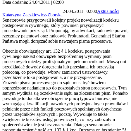
Data dodania: 24.04.2011 | 02:00
24.04.2011 | 02:00
Aktualności
Katarzyna Żaczkiewicz-Zborska
Senatorowie przygotowali kolejny projekt nowelizacji kodeksu
postępowania cywilnego, który powinien przyspieszyć
procedowanie przez sąd. Proponują, by adwokaci, radcowie prawni,
rzecznicy patentowi oraz radcowie Prokuratorii Generalnej Skarbu
Państwa mogli doręczać sobie nawzajem pisma procesowe.
Obecnie obowiązujący art. 132 § 1 kodeksu postępowania
cywilnego nakład obowiązek bezpośredniej wymiany pism
procesowych miedzy profesjonalnymi pełnomocnikami. Muszą oni
przedkładać dowody doręczenia lub przesłania ich przesyłką
poleconą, co
powoduje, wbrew zamiarowi ustawodawcy,
przedłużenie toku postępowania, a nie przyspieszenie.
Złożenie pisma procesowego do sądu musi być bowiem
poprzedzone nadaniem go do pozostałych stron procesowych. Tym
samym wydłuża się oczekiwanie sądu na złożeniemu pism. Ponadto
powoduje to dodatkowe obciążenie pracą typowo biurową nie
wymagającą kwalifikacji prawniczych profesjonalnych prawników i
pełnienie przez nich funkcji pocztowych spełnianych dotychczas
przez urzędników sądowych i pocztę. Wywołuje to także
zwiększenie kosztów usług prawniczych, co przy zubożałym
społeczeństwie nie jest bez znaczenia. Dlatego senatorowie
proponują zmienić treść art. 132 § 1 kpc. Otrzyma on brzmienie: "§