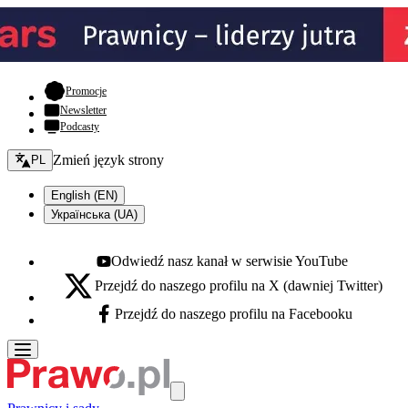
- otwiera się w nowej karcie
Promocje
Newsletter
Podcasty
Zmień język - bieżący:
Zmień język strony
PL
English (EN)
Українська (UA)
Odwiedź nasz kanał w serwisie YouTube
Youtube - otwiera się w nowej karcie
Przejdź do naszego profilu na X (dawniej Twitter)
X - otwiera się w nowej karcie
Przejdź do naszego profilu na Facebooku
Facebook - otwiera się w nowej karcie