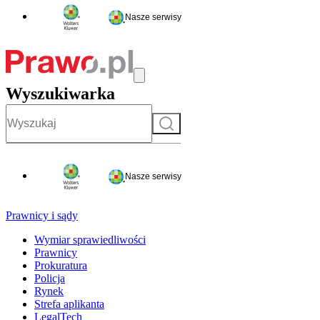
Nasze serwisy
Wyszukiwarka
Szukaj
Nasze serwisy
Prawnicy i sądy
Wymiar sprawiedliwości
Prawnicy
Prokuratura
Policja
Rynek
Strefa aplikanta
LegalTech