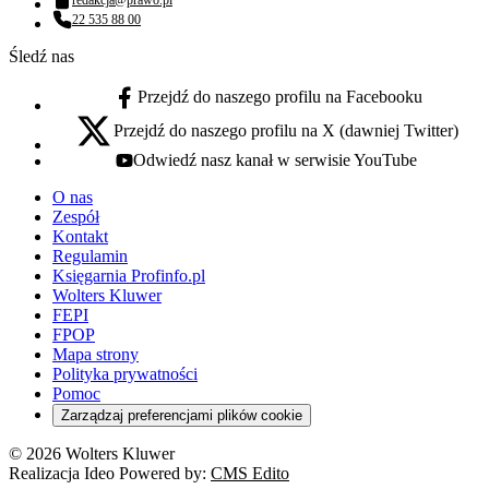
Adres email:
22 535 88 00
Numer telefonu:
Śledź nas
Przejdź do naszego profilu na Facebooku
facebook - otwiera się w nowej karcie
Przejdź do naszego profilu na X (dawniej Twitter)
x - otwiera się w nowej karcie
Odwiedź nasz kanał w serwisie YouTube
youtube - otwiera się w nowej karcie
O nas
Zespół
Kontakt
Regulamin
Księgarnia Profinfo.pl
Wolters Kluwer
FEPI
FPOP
Mapa strony
Polityka prywatności
Pomoc
Zarządzaj preferencjami plików cookie
© 2026 Wolters Kluwer
Realizacja Ideo Powered by:
CMS Edito