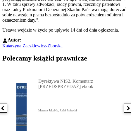
1. W toku sprawy adwokaci, radcy prawni, rzecznicy patentowi
oraz radcy Prokuratorii Generalnej Skarbu Państwa mogą doręczać
sobie nawzajem pisma bezpośrednio za potwierdzeniem odbioru i
oznaczeniem daty.".
Ustawa wejdzie w życie po upływie 14 dni od dnia ogłoszenia.
Autor:
Katarzyna Żaczkiewicz-Zborska
Polecamy książki prawnicze
Przejdź do: Dyrektywa NIS2. Komentarz [PRZEDSPRZEDAŻ] ebook,
Dyrektywa NIS2. Komentarz
[PRZEDSPRZEDAŻ] ebook
Poprzednia książka
N
Mateusz Jakubik, Rafał Prabucki