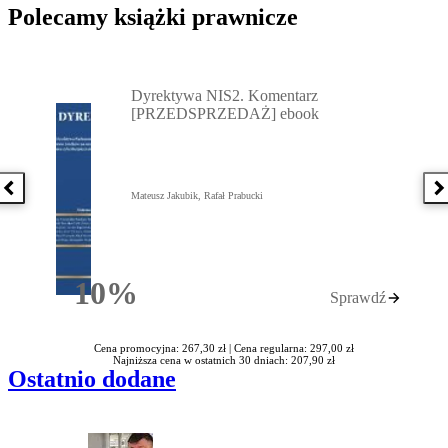
Polecamy książki prawnicze
Przejdź do: Dyrektywa NIS2. Komentarz [PRZEDSPRZEDAŻ] ebook,
Dyrektywa NIS2. Komentarz
[PRZEDSPRZEDAŻ] ebook
Poprzednia książka
N
Mateusz Jakubik, Rafał Prabucki
10%
Sprawdź
Rabatu
Cena promocyjna: 267,30 zł |
Cena regularna: 297,00 zł
Najniższa cena w ostatnich 30 dniach: 207,90 zł
Ostatnio dodane