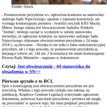
Źródło: iStock
- Postanowienie prezydenta ws. ogłoszenia konkursu na stanowisko
sędziego Sądu Najwyższego, zgodnie z zapisami konstytucji, nie
wymaga kontrasygnaty premiera - twierdzi rzecznik KRS Maciej
Mitera. Innego zdania jest Stowarzyszenie Sędziów Polskich
"Iustitia", którego zarząd w wydanym w sobotę stanowisku
stwierdza, że ogłoszone konkursy na stanowisko sędziego Sądu
Najwyższego, dokonane obwieszczeniem prezydenta z 24 maja
2018 r., są nieważne. - Wynika to nie tylko z faktu niekonstytucyjnej
procedury, ale i z tego powodu, że postanowienie prezydenta ją
inicjujące wbrew art. 144 ust. 2 Konstytucji nie miało kontrasygnaty
Prezesa Rady Ministrów - napisano w dokumencie.
Czytaj:
Jest obwieszczenie - 44 stanowiska do
obsadzenia w SN>>
Pierwsze spytało o to RCL
Spór o kontrsygnatę pod obwieszczeniem prezydenta nie jest
nowością. Właśnie z tego powodu czekało ono miesiąc na
publikację. Rządowe Centrum Legislacji wstrzymało ogłoszenie
dokumentu, ponieważ kancelarie prezydenta i premiera nie mogły
się porozumieć w sprawie tego, kto musi podpisać prezydenckie