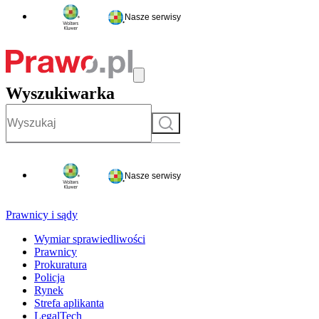
Nasze serwisy
Wyszukiwarka
Szukaj
Nasze serwisy
Prawnicy i sądy
Wymiar sprawiedliwości
Prawnicy
Prokuratura
Policja
Rynek
Strefa aplikanta
LegalTech