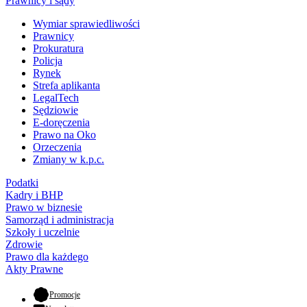
Prawnicy i sądy
Wymiar sprawiedliwości
Prawnicy
Prokuratura
Policja
Rynek
Strefa aplikanta
LegalTech
Sędziowie
E-doręczenia
Prawo na Oko
Orzeczenia
Zmiany w k.p.c.
Podatki
Kadry i BHP
Prawo w biznesie
Samorząd i administracja
Szkoły i uczelnie
Zdrowie
Prawo dla każdego
Akty Prawne
- otwiera się w nowej karcie
Promocje