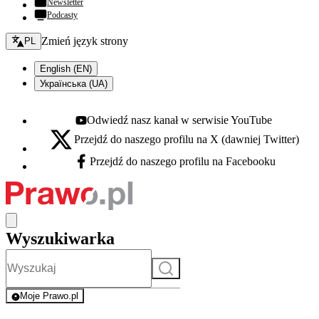
Newsletter
Podcasty
Zmień język - bieżący:
Zmień język strony
PL
English (EN)
Українська (UA)
Odwiedź nasz kanał w serwisie YouTube
Youtube - otwiera się w nowej karcie
Przejdź do naszego profilu na X (dawniej Twitter)
X - otwiera się w nowej karcie
Przejdź do naszego profilu na Facebooku
Facebook - otwiera się w nowej karcie
Wyszukiwarka
Szukaj
Moje Prawo.pl
- rejestracja i logowanie do serwisu