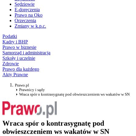
Sędziowie
E-doręczenia
Prawo na Oko
Orzeczenia
Zmiany w k.p.c.
Podatki
Kadry i BHP
Prawo w biznesie
Samorząd i administracja
Szkoły i uczelnie
Zdrowie
Prawo dla każdego
Akty Prawne
Prawo.pl
Prawnicy i sądy
Wraca spór o kontrasygnatę pod obwieszczeniem ws wakatów w SN
Wraca spór o kontrasygnatę pod
obwieszczeniem ws wakatów w SN