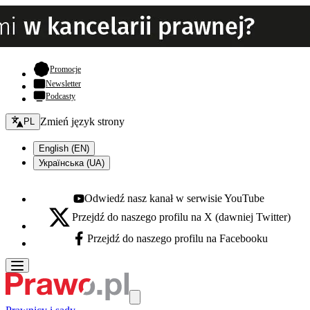
- otwiera się w nowej karcie
Promocje
Newsletter
Podcasty
Zmień język - bieżący:
Zmień język strony
PL
English (EN)
Українська (UA)
Odwiedź nasz kanał w serwisie YouTube
Youtube - otwiera się w nowej karcie
Przejdź do naszego profilu na X (dawniej Twitter)
X - otwiera się w nowej karcie
Przejdź do naszego profilu na Facebooku
Facebook - otwiera się w nowej karcie