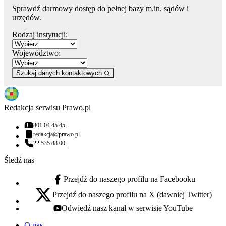
Sprawdź darmowy dostęp do pełnej bazy m.in. sądów i
urzędów.
Rodzaj instytucji:
Województwo:
Szukaj danych kontaktowych
Redakcja serwisu Prawo.pl
801 04 45 45
Numer telefonu:
redakcja@prawo.pl
Adres email:
22 535 88 00
Numer telefonu:
Śledź nas
Przejdź do naszego profilu na Facebooku
facebook - otwiera się w nowej karcie
Przejdź do naszego profilu na X (dawniej Twitter)
x - otwiera się w nowej karcie
Odwiedź nasz kanał w serwisie YouTube
youtube - otwiera się w nowej karcie
O nas