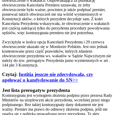
obwieszczenie o wakatach. Odpowiadająca za publikację
obwieszczenia Kancelaria Premiera uznawała, że żeby
obwieszczenie było ważne, powinien je także podpisać premier,
ponieważ takich obwieszczeń nie ma wśród wymienionych w
Konstytucji aktów, o których prezydent decyduje sam. Z kolei
Kancelaria Prezydenta wskazywała, że obwieszczenie o wakatach
jest częścią należącej tylko do prezydenta procedury powoływania
sędziów, więc kontrasygnata premiera nie jest potrzebna.
Zwyciężyła w końcu opcja Kancelarii Prezydenta i 29 czerwca
obwieszczenie ukazało się w Monitorze Polskim. Jest ono jednak
kontestowane przez część prawników, których zdaniem
obwieszczenie prezydenta ws. wakatów w Sądzie Najwyższym nie
należy do tzw. prerogatyw Prezydenta jasno wymienionych w art .
144 pkt 3 Konstytucji.
Czytaj:
Iustitia jeszcze nie zdecydowała, czy
apelować o kandydowanie do SN>>
Jest lista prerogatyw prezydenta
Kontrasygnata jest wymogiem złożenia podpisu przez prezesa Rady
Ministrów na urzędowym akcie prezydenta, wcześniej przez niego
podpisanego. Bez takiej kontrasygnaty dany dokument nie jest
ważny. Premier ma prawo do odmowy złożenia podpisu, jeśli nie
zgadza się z polityką prowadzoną przez prezydenta. Te akty