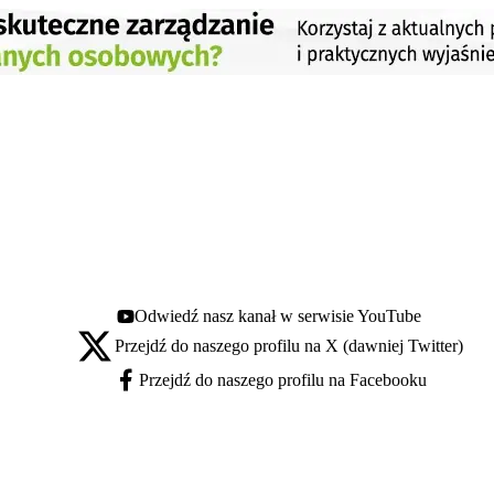
Odwiedź nasz kanał w serwisie YouTube
Youtube - otwiera się w nowej karcie
Przejdź do naszego profilu na X (dawniej Twitter)
X - otwiera się w nowej karcie
Przejdź do naszego profilu na Facebooku
Facebook - otwiera się w nowej karcie