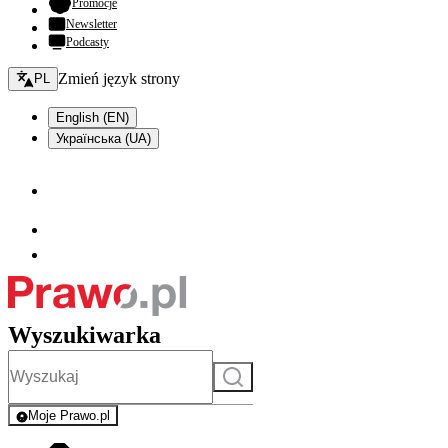
- otwiera się w nowej karcie
Promocje
Newsletter
Podcasty
Zmień język - bieżący:
Zmień język strony
PL
English (EN)
Українська (UA)
Wyszukiwarka
Szukaj
Moje Prawo.pl
- rejestracja i logowanie do serwisu