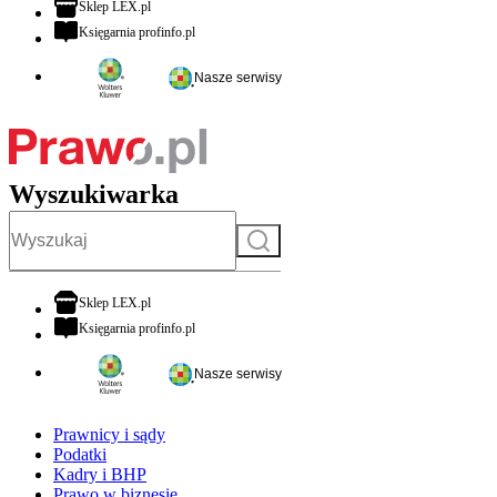
otwiera się w nowej karcie
Sklep LEX.pl
otwiera się w nowej karcie
Księgarnia profinfo.pl
Nasze serwisy
Wyszukiwarka
Szukaj
otwiera się w nowej karcie
Sklep LEX.pl
otwiera się w nowej karcie
Księgarnia profinfo.pl
Nasze serwisy
Prawnicy i sądy
Podatki
Kadry i BHP
Prawo w biznesie