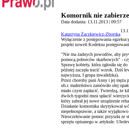
Komornik nie zabierze
Data dodania: 13.11.2013 | 09:57
13.1
Katarzyna Żaczkiewicz-Zborska
Wyłączenie z postępowania egzekuc
projekt noweli Kodeksu postępowania
"Nie ma żadnych powodów, aby prywa
pomocą poborców skarbowych" - czy
Sprawę kobiety, która zgłosiła się 
później zaczęła tracić wzrok. Dziś 
najwyższa, I grupa inwalidzka).
Przez choroby pani Anny i jej męża 
ub.r. małżeństwo zamówiło olej opał
miało czym zapłacić. Twierdzą, że ki
dwóch tygodni musi spłacić wierzyciel
który zabrał jej nowe urządzenie reha
Działanie komornika skrytykował wó
niepełnosprawne, a także wyjątkowo s
Nieoczekiwanie pomoc przyszła ze st
sprzętu opisanego w artykule. Ubol