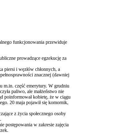
lnego funkcjonowania przewiduje
ubliczne prowadzące egzekucję za
a piersi i węzłów chłonnych, a
epełnosprawności znacznej (dawniej
u m.in. część emerytury. W grudniu
czyła paliwo, ale małżeństwo nie
sąd poinformował kobietę, że w ciągu
czego. 20 maja pojawił się komornik,
zające z życia społecznego osoby
.
ie postępowania w zakresie zajęcia
zek.