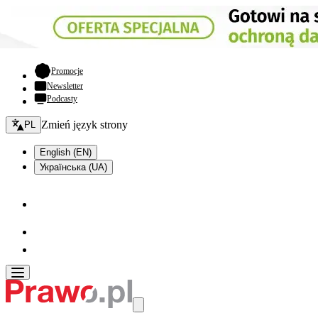
- otwiera się w nowej karcie
Promocje
Newsletter
Podcasty
Zmień język - bieżący:
Zmień język strony
PL
English (EN)
Українська (UA)