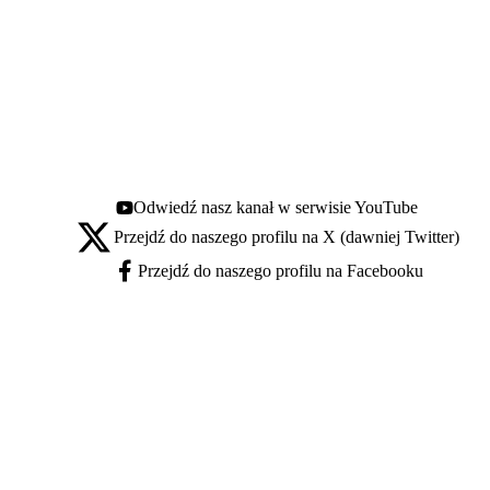
Odwiedź nasz kanał w serwisie YouTube
Youtube - otwiera się w nowej karcie
Przejdź do naszego profilu na X (dawniej Twitter)
X - otwiera się w nowej karcie
Przejdź do naszego profilu na Facebooku
Facebook - otwiera się w nowej karcie