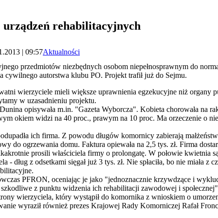
 urządzeń rehabilitacyjnych
1.2013 | 09:57
Aktualności
yjnego przedmiotów niezbędnych osobom niepełnosprawnym do norma
 cywilnego autorstwa klubu PO. Projekt trafił już do Sejmu.
tni wierzyciele mieli większe uprawnienia egzekucyjne niż organy p
tamy w uzasadnieniu projektu.
do Dunina opisywała m.in. "Gazeta Wyborcza". Kobieta chorowała na rak
lewym okiem widzi na 40 proc., prawym na 10 proc. Ma orzeczenie o ni
podupadła ich firma. Z powodu długów komornicy zabierają małżeństw
owy do ogrzewania domu. Faktura opiewała na 2,5 tys. zł. Firma dostar
lkakrotnie prosili właściciela firmy o prolongatę. W połowie kwietnia 
a - dług z odsetkami sięgał już 3 tys. zł. Nie spłaciła, bo nie miała z 
bilitacyjne.
wczas PFRON, oceniając je jako "jednoznacznie krzywdzące i wykluc
zkodliwe z punktu widzenia ich rehabilitacji zawodowej i społecznej"
rony wierzyciela, który wystąpił do komornika z wnioskiem o umorzen
ewanie wyraził również prezes Krajowej Rady Komorniczej Rafał Fronc