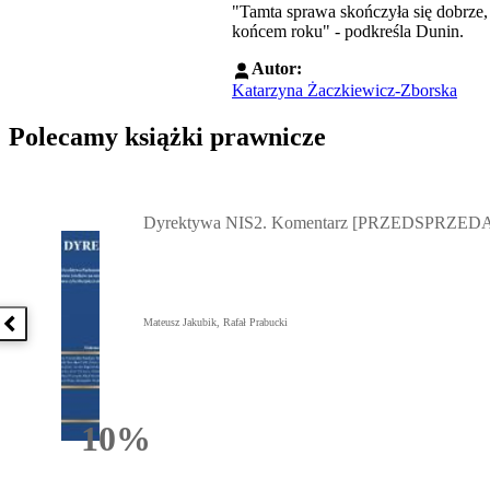
"Tamta sprawa skończyła się dobrze,
końcem roku" - podkreśla Dunin.
Autor:
Katarzyna Żaczkiewicz-Zborska
Polecamy książki prawnicze
Przejdź do: Dyrektywa NIS2. Komentarz [PRZEDSPRZEDAŻ] ebook,
Dyrektywa NIS2. Komentarz [PRZEDSPRZEDA
Mateusz Jakubik, Rafał Prabucki
Poprzednia książka
10%
Rabatu