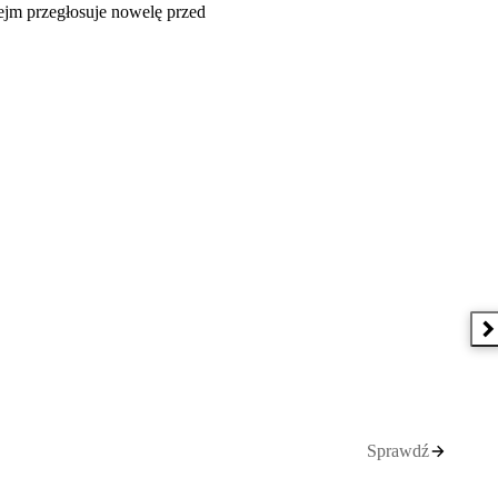
ejm przegłosuje nowelę przed
N
Sprawdź