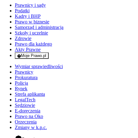
Prawnicy i sądy
Podatki
Kadry i BHP
Prawo w biznesie
Samorząd i administracja
Szkoły i uczelnie
Zdrowie
Prawo dla każdego
Akty Prawne
Moje Prawo.pl
- rejestracja i logowanie do serwisu
Wymiar sprawiedliwości
Prawnicy
Prokuratura
Policja
Rynek
Strefa aplikanta
LegalTech
Sędziowie
E-doręczenia
Prawo na Oko
Orzeczenia
Zmiany w k.p.c.