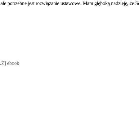
 ale potrzebne jest rozwiązanie ustawowe. Mam głęboką nadzieję, że S
 Mateusz Jakubik, Rafał Prabucki - otwiera się w nowym oknie
Ż] ebook