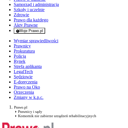
Samorząd i administracja
Szkoły i uczelnie
Zdrowie
Prawo dla każdego
Akty Prawne
Moje Prawo.pl
- rejestracja i logowanie do serwisu
Wymiar sprawiedliwości
Prawnicy
Prokuratura
Policja
Rynek
Strefa aplikanta
LegalTech
Sędziowie
E-doręczenia
Prawo na Oko
Orzeczenia
Zmiany w k.p.c.
Prawo.pl
Prawnicy i sądy
Komornik nie zabierze urządzeń rehabilitacyjnych