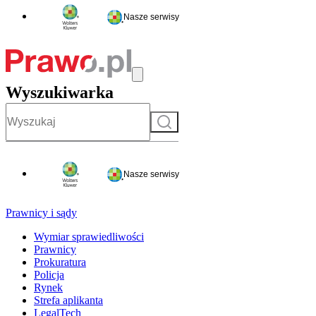
Nasze serwisy
Wyszukiwarka
Szukaj
Nasze serwisy
Prawnicy i sądy
Wymiar sprawiedliwości
Prawnicy
Prokuratura
Policja
Rynek
Strefa aplikanta
LegalTech