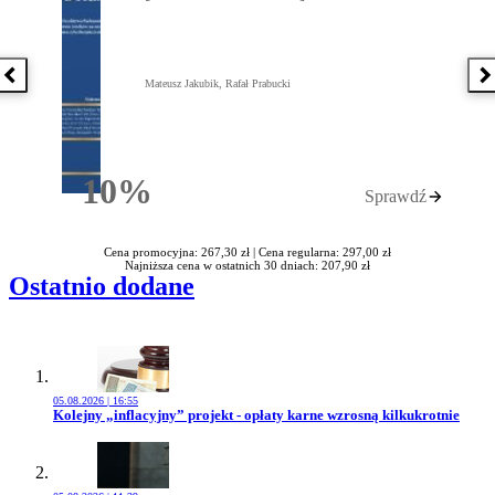
Poprzednia książka
N
Mateusz Jakubik, Rafał Prabucki
10%
Sprawdź
Rabatu
Cena promocyjna: 267,30 zł |
Cena regularna: 297,00 zł
Najniższa cena w ostatnich 30 dniach: 207,90 zł
Ostatnio dodane
05.08.2026 | 16:55
Przejdź do artykułu:
Kolejny „inflacyjny” projekt - opłaty karne wzrosną kilkukrotnie