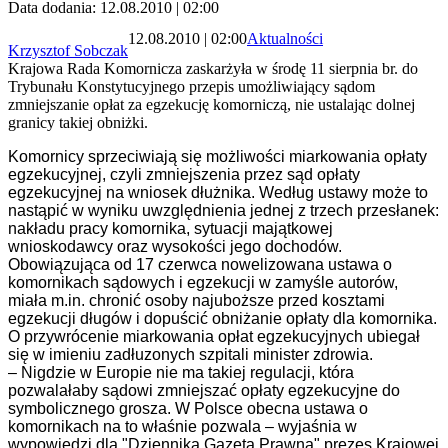
Data dodania: 12.08.2010 | 02:00
12.08.2010 | 02:00
Aktualności
Krzysztof Sobczak
Krajowa Rada Komornicza zaskarżyła w środę 11 sierpnia br. do
Trybunału Konstytucyjnego przepis umożliwiający sądom
zmniejszanie opłat za egzekucję komorniczą, nie ustalając dolnej
granicy takiej obniżki.
Komornicy sprzeciwiają się możliwości miarkowania opłaty
egzekucyjnej, czyli zmniejszenia przez sąd opłaty
egzekucyjnej na wniosek dłużnika. Według ustawy może to
nastąpić w wyniku uwzględnienia jednej z trzech przesłanek:
nakładu pracy komornika, sytuacji majątkowej
wnioskodawcy oraz wysokości jego dochodów.
Obowiązująca od 17 czerwca nowelizowana ustawa o
komornikach sądowych i egzekucji w zamyśle autorów,
miała m.in. chronić osoby najuboższe przed kosztami
egzekucji długów i dopuścić obniżanie opłaty dla komornika.
O przywrócenie miarkowania opłat egzekucyjnych ubiegał
się w imieniu zadłuzonych szpitali minister zdrowia.
– Nigdzie w Europie nie ma takiej regulacji, która
pozwalałaby sądowi zmniejszać opłaty egzekucyjne do
symbolicznego grosza. W Polsce obecna ustawa o
komornikach na to właśnie pozwala – wyjaśnia w
wypowiedzi dla "Dziennika Gazeta Prawna" prezes Krajowej