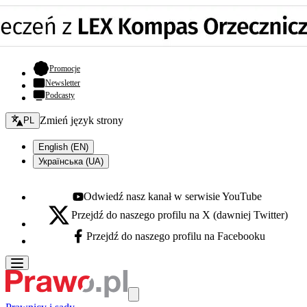
- otwiera się w nowej karcie
Promocje
Newsletter
Podcasty
Zmień język - bieżący:
Zmień język strony
PL
English (EN)
Українська (UA)
Odwiedź nasz kanał w serwisie YouTube
Youtube - otwiera się w nowej karcie
Przejdź do naszego profilu na X (dawniej Twitter)
X - otwiera się w nowej karcie
Przejdź do naszego profilu na Facebooku
Facebook - otwiera się w nowej karcie