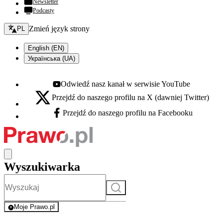
Newsletter
Podcasty
Zmień język - bieżący:
Zmień język strony
PL
English (EN)
Українська (UA)
Odwiedź nasz kanał w serwisie YouTube
Youtube - otwiera się w nowej karcie
Przejdź do naszego profilu na X (dawniej Twitter)
X - otwiera się w nowej karcie
Przejdź do naszego profilu na Facebooku
Facebook - otwiera się w nowej karcie
Wyszukiwarka
Szukaj
Moje Prawo.pl
- rejestracja i logowanie do serwisu