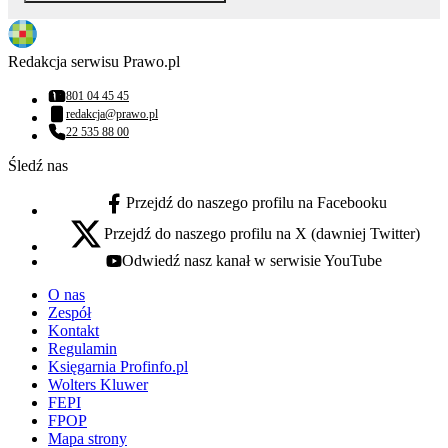
Redakcja serwisu Prawo.pl
801 04 45 45
Numer telefonu:
redakcja@prawo.pl
Adres email:
22 535 88 00
Numer telefonu:
Śledź nas
Przejdź do naszego profilu na Facebooku
facebook - otwiera się w nowej karcie
Przejdź do naszego profilu na X (dawniej Twitter)
x - otwiera się w nowej karcie
Odwiedź nasz kanał w serwisie YouTube
youtube - otwiera się w nowej karcie
O nas
Zespół
Kontakt
Regulamin
Księgarnia Profinfo.pl
Wolters Kluwer
FEPI
FPOP
Mapa strony