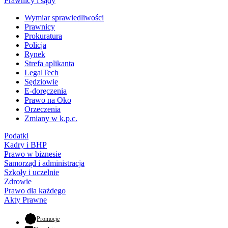
Prawnicy i sądy
Wymiar sprawiedliwości
Prawnicy
Prokuratura
Policja
Rynek
Strefa aplikanta
LegalTech
Sędziowie
E-doręczenia
Prawo na Oko
Orzeczenia
Zmiany w k.p.c.
Podatki
Kadry i BHP
Prawo w biznesie
Samorząd i administracja
Szkoły i uczelnie
Zdrowie
Prawo dla każdego
Akty Prawne
- otwiera się w nowej karcie
Promocje