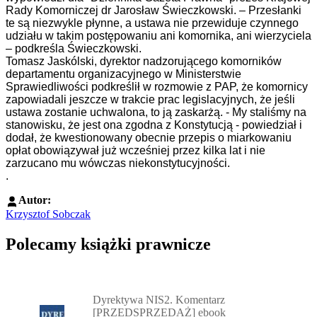
Rady Komorniczej dr Jarosław Świeczkowski. – Przesłanki
te są niezwykle płynne, a ustawa nie przewiduje czynnego
udziału w takim postępowaniu ani komornika, ani wierzyciela
– podkreśla Świeczkowski.
Tomasz Jaskólski, dyrektor nadzorującego komorników
departamentu organizacyjnego w Ministerstwie
Sprawiedliwości podkreślił w rozmowie z PAP, że komornicy
zapowiadali jeszcze w trakcie prac legislacyjnych, że jeśli
ustawa zostanie uchwalona, to ją zaskarżą. - My staliśmy na
stanowisku, że jest ona zgodna z Konstytucją - powiedział i
dodał, że kwestionowany obecnie przepis o miarkowaniu
opłat obowiązywał już wcześniej przez kilka lat i nie
zarzucano mu wówczas niekonstytucyjności.
.
Autor:
Krzysztof Sobczak
Polecamy książki prawnicze
Przejdź do: Dyrektywa NIS2. Komentarz [PRZEDSPRZEDAŻ] ebook,
Dyrektywa NIS2. Komentarz
[PRZEDSPRZEDAŻ] ebook