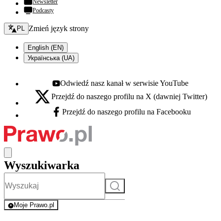
Newsletter
Podcasty
Zmień język - bieżący:
Zmień język strony
PL
English (EN)
Українська (UA)
Odwiedź nasz kanał w serwisie YouTube
Youtube - otwiera się w nowej karcie
Przejdź do naszego profilu na X (dawniej Twitter)
X - otwiera się w nowej karcie
Przejdź do naszego profilu na Facebooku
Facebook - otwiera się w nowej karcie
Wyszukiwarka
Szukaj
Moje Prawo.pl
- rejestracja i logowanie do serwisu