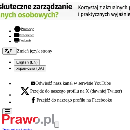
- otwiera się w nowej karcie
Promocje
Newsletter
Podcasty
Zmień język - bieżący:
Zmień język strony
PL
English (EN)
Українська (UA)
Odwiedź nasz kanał w serwisie YouTube
Youtube - otwiera się w nowej karcie
Przejdź do naszego profilu na X (dawniej Twitter)
X - otwiera się w nowej karcie
Przejdź do naszego profilu na Facebooku
Facebook - otwiera się w nowej karcie