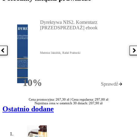
Przejdź do: Dyrektywa NIS2. Komentarz [PRZEDSPRZEDAŻ] ebook,
Dyrektywa NIS2. Komentarz
[PRZEDSPRZEDAŻ] ebook
Poprzednia książka
N
Mateusz Jakubik, Rafał Prabucki
10%
Sprawdź
Rabatu
Cena promocyjna: 267,30 zł |
Cena regularna: 297,00 zł
Najniższa cena w ostatnich 30 dniach: 207,90 zł
Ostatnio dodane