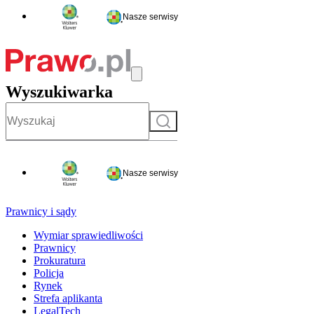
Nasze serwisy
Wyszukiwarka
Szukaj
Nasze serwisy
Prawnicy i sądy
Wymiar sprawiedliwości
Prawnicy
Prokuratura
Policja
Rynek
Strefa aplikanta
LegalTech