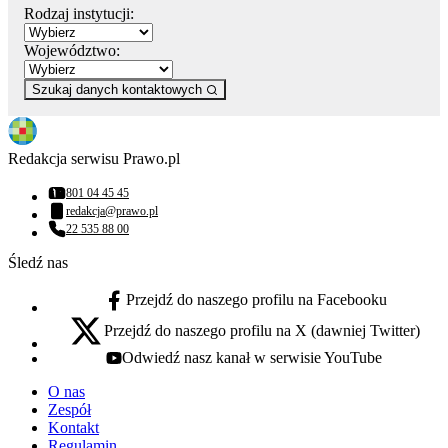
Rodzaj instytucji:
Województwo:
Szukaj danych kontaktowych
Redakcja serwisu Prawo.pl
801 04 45 45
Numer telefonu:
redakcja@prawo.pl
Adres email:
22 535 88 00
Numer telefonu:
Śledź nas
Przejdź do naszego profilu na Facebooku
facebook - otwiera się w nowej karcie
Przejdź do naszego profilu na X (dawniej Twitter)
x - otwiera się w nowej karcie
Odwiedź nasz kanał w serwisie YouTube
youtube - otwiera się w nowej karcie
O nas
Zespół
Kontakt
Regulamin