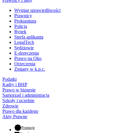
Prawnicy i sądy
Wymiar sprawiedliwości
Prawnicy
Prokuratura
Policja
Rynek
Strefa aplikanta
LegalTech
Sędziowie
E-doręczenia
Prawo na Oko
Orzeczenia
Zmiany w k.p.c.
Podatki
Kadry i BHP
Prawo w biznesie
Samorząd i administracja
Szkoły i uczelnie
Zdrowie
Prawo dla każdego
Akty Prawne
- otwiera się w nowej karcie
Promocje