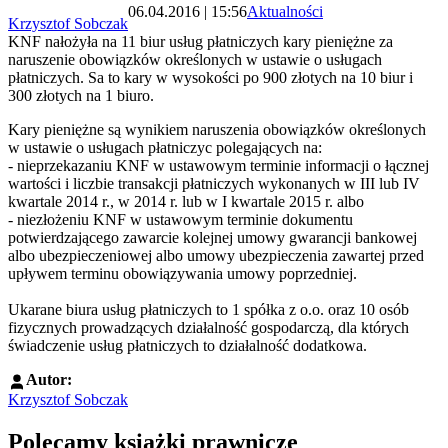
06.04.2016 | 15:56
Aktualności
Krzysztof Sobczak
KNF nałożyła na 11 biur usług płatniczych kary pieniężne za
naruszenie obowiązków określonych w ustawie o usługach
płatniczych. Sa to kary w wysokości po 900 złotych na 10 biur i
300 złotych na 1 biuro.
Kary pieniężne są wynikiem naruszenia obowiązków określonych
w ustawie o usługach płatniczyc polegających na:
- nieprzekazaniu KNF w ustawowym terminie informacji o łącznej
wartości i liczbie transakcji płatniczych wykonanych w III lub IV
kwartale 2014 r., w 2014 r. lub w I kwartale 2015 r. albo
- niezłożeniu KNF w ustawowym terminie dokumentu
potwierdzającego zawarcie kolejnej umowy gwarancji bankowej
albo ubezpieczeniowej albo umowy ubezpieczenia zawartej przed
upływem terminu obowiązywania umowy poprzedniej.
Ukarane biura usług płatniczych to 1 spółka z o.o. oraz 10 osób
fizycznych prowadzących działalność gospodarczą, dla których
świadczenie usług płatniczych to działalność dodatkowa.
Autor:
Krzysztof Sobczak
Polecamy książki prawnicze