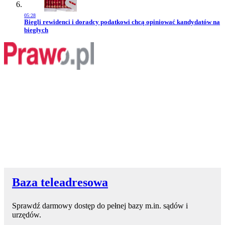
05:28
Przejdź do artykułu:
Biegli rewidenci i doradcy podatkowi chcą opiniować kandydatów na
biegłych
Baza teleadresowa
Sprawdź darmowy dostęp do pełnej bazy m.in. sądów i
urzędów.