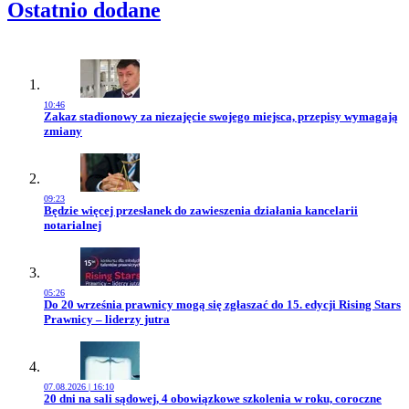
Ostatnio dodane
10:46
Przejdź do artykułu:
Zakaz stadionowy za niezajęcie swojego miejsca, przepisy wymagają
zmiany
09:23
Przejdź do artykułu:
Będzie więcej przesłanek do zawieszenia działania kancelarii
notarialnej
05:26
Przejdź do artykułu:
Do 20 września prawnicy mogą się zgłaszać do 15. edycji Rising Stars
Prawnicy – liderzy jutra
07.08.2026 | 16:10
Przejdź do artykułu:
20 dni na sali sądowej, 4 obowiązkowe szkolenia w roku, coroczne