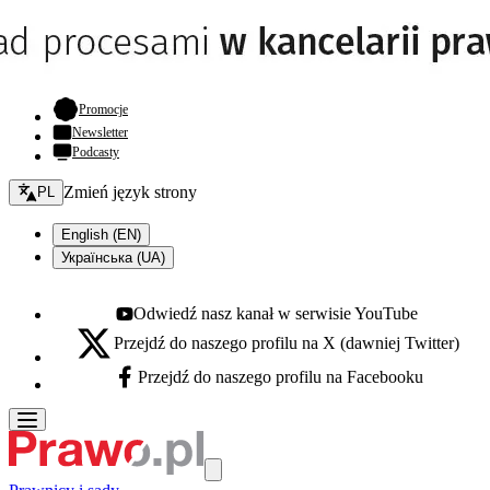
- otwiera się w nowej karcie
Promocje
Newsletter
Podcasty
Zmień język - bieżący:
Zmień język strony
PL
English (EN)
Українська (UA)
Odwiedź nasz kanał w serwisie YouTube
Youtube - otwiera się w nowej karcie
Przejdź do naszego profilu na X (dawniej Twitter)
X - otwiera się w nowej karcie
Przejdź do naszego profilu na Facebooku
Facebook - otwiera się w nowej karcie