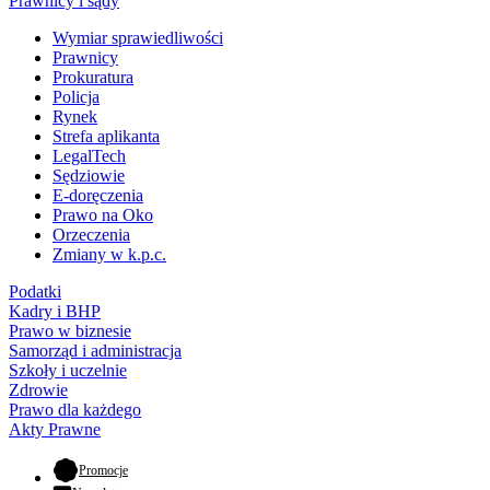
Prawnicy i sądy
Wymiar sprawiedliwości
Prawnicy
Prokuratura
Policja
Rynek
Strefa aplikanta
LegalTech
Sędziowie
E-doręczenia
Prawo na Oko
Orzeczenia
Zmiany w k.p.c.
Podatki
Kadry i BHP
Prawo w biznesie
Samorząd i administracja
Szkoły i uczelnie
Zdrowie
Prawo dla każdego
Akty Prawne
- otwiera się w nowej karcie
Promocje