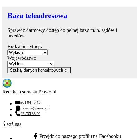
Baza teleadresowa
Sprawdź darmowy dostęp do pełnej bazy m.in. sądów i
urzędów.
Rodzaj instytucji:
Województwo:
Szukaj danych kontaktowych
Redakcja serwisu Prawo.pl
801 04 45 45
Numer telefonu:
redakcja@prawo.pl
Adres email:
22 535 88 00
Numer telefonu:
Śledź nas
Przejdź do naszego profilu na Facebooku
facebook - otwiera się w nowej karcie