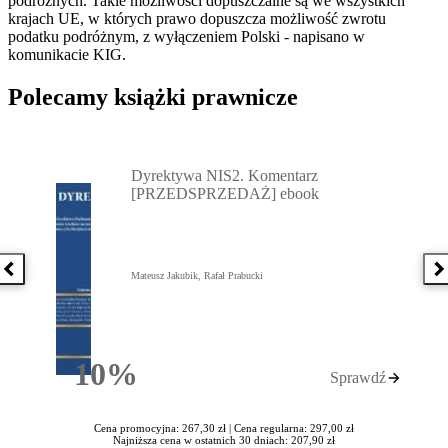
podróżnych. Takie możliwości dopuszczalne są we wszystkich
krajach UE, w których prawo dopuszcza możliwość zwrotu
podatku podróżnym, z wyłączeniem Polski - napisano w
komunikacie KIG.
Polecamy książki prawnicze
Przejdź do: Dyrektywa NIS2. Komentarz [PRZEDSPRZEDAŻ] ebook,
Dyrektywa NIS2. Komentarz
[PRZEDSPRZEDAŻ] ebook
Poprzednia książka
N
Mateusz Jakubik, Rafał Prabucki
10%
Sprawdź
Rabatu
Cena promocyjna: 267,30 zł |
Cena regularna: 297,00 zł
Najniższa cena w ostatnich 30 dniach: 207,90 zł