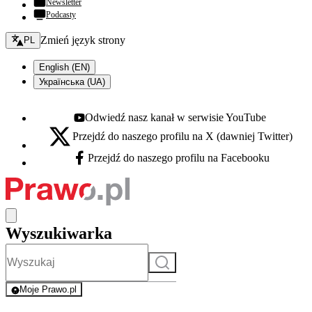
Newsletter
Podcasty
Zmień język - bieżący:
Zmień język strony
PL
English (EN)
Українська (UA)
Odwiedź nasz kanał w serwisie YouTube
Youtube - otwiera się w nowej karcie
Przejdź do naszego profilu na X (dawniej Twitter)
X - otwiera się w nowej karcie
Przejdź do naszego profilu na Facebooku
Facebook - otwiera się w nowej karcie
Wyszukiwarka
Szukaj
Moje Prawo.pl
- rejestracja i logowanie do serwisu