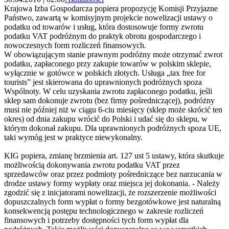
Krajowa Izba Gospodarcza popiera propozycję Komisji Przyjazne
Państwo, zawartą w komisyjnym projekcie nowelizacji ustawy o
podatku od towarów i usług, która dostosowuje formy zwrotu
podatku VAT podróżnym do praktyk obrotu gospodarczego i
nowoczesnych form rozliczeń finansowych.
W obowiązującym stanie prawnym podróżny może otrzymać zwrot
podatku, zapłaconego przy zakupie towarów w polskim sklepie,
wyłącznie w gotówce w polskich złotych. Usługa „tax free for
tourists” jest skierowana do uprawnionych podróżnych spoza
Wspólnoty. W celu uzyskania zwrotu zapłaconego podatku, jeśli
sklep sam dokonuje zwrotu (bez firmy pośredniczącej), podróżny
musi nie później niż w ciągu 6-ciu miesięcy (sklep może skrócić ten
okres) od dnia zakupu wrócić do Polski i udać się do sklepu, w
którym dokonał zakupu. Dla uprawnionych podróżnych spoza UE,
taki wymóg jest w praktyce niewykonalny.
KIG popiera, zmianę brzmienia art. 127 ust 5 ustawy, która skutkuje
możliwością dokonywania zwrotu podatku VAT przez
sprzedawców oraz przez podmioty pośredniczące bez narzucania w
drodze ustawy formy wypłaty oraz miejsca jej dokonania. - Należy
zgodzić się z inicjatorami nowelizacji, że rozszerzenie możliwości
dopuszczalnych form wypłat o formy bezgotówkowe jest naturalną
konsekwencją postępu technologicznego w zakresie rozliczeń
finansowych i potrzeby dostępności tych form wypłat dla