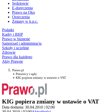
Sędziowie
E-doręczenia
Prawo na Oko
Orzeczenia
Zmiany w k.p.c.
Podatki
Kadry i BHP
Prawo w biznesie
Samorząd i administracja
Szkoły i uczelnie
Zdrowie
Prawo dla każdego
Akty Prawne
Prawo.pl
Prawnicy i sądy
KIG popiera zmiany w ustawie o VAT
KIG popiera zmiany w ustawie o VAT
Data dodania: 30.04.2010 | 02:00
30.04.2010 | 02:00
Aktualności