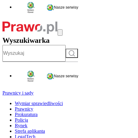
Nasze serwisy
Wyszukiwarka
Szukaj
Nasze serwisy
Prawnicy i sądy
Wymiar sprawiedliwości
Prawnicy
Prokuratura
Policja
Rynek
Strefa aplikanta
LegalTech