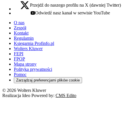
Przejdź do naszego profilu na X (dawniej Twitter)
x - otwiera się w nowej karcie
Odwiedź nasz kanał w serwisie YouTube
youtube - otwiera się w nowej karcie
O nas
Zespół
Kontakt
Regulamin
Księgarnia Profinfo.pl
Wolters Kluwer
FEPI
FPOP
Mapa strony
Polityka prywatności
Pomoc
Zarządzaj preferencjami plików cookie
© 2026 Wolters Kluwer
Realizacja Ideo Powered by:
CMS Edito