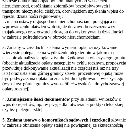
zakresie odbierania odpadów komunalnych od właścicieli
nieruchomości, opróżniania zbiorników bezodpływowych i
transportu nieczystości ciekłych, obowiązkiem uzyskania wpisu do
rejestru działalności regulowanej;
- zmiana ustawy o gospodarce nieruchomościami polegająca na
wprowadzeniu ułatwień w dostępie do zawodu rzeczoznawcy
majątkowego oraz otwarciu dostępu do wykonywania działalności
w zakresie pośrednictwa w obrocie nieruchomościami.
3. Zmiany w zasadach ustalania wymiaru opłat za użytkowanie
wieczyste polegające na wydłużeniu uległ termin w jakim ma
nastąpić aktualizacja opłat z tytułu użytkowania wieczystego gruntu
(obecnie aktualizacja opłaty następuje w cyklu rocznym, propozycja
przewiduje dokonywanie aktualizacji nie częściej niż raz na trzy
lata) oraz ustaleniu górnej granicy stawki procentowej o jaką może
być podwyższona opłata roczna z tytułu użytkowania wieczystego
(wysokość górnej granicy wynosi 50 %wysokości dotychczasowej
opłaty rocznej)
4.
Zmniejszenie ilości dokumentów
przy składaniu wniosków o
wpis do rejestrów, np.: w przypadku otwierania praktyki lekarskiej
czy też pielęgniarskiej.
5.
Zmiana ustawy o komornikach sądowych i egzekucji
głównie
w zakresie obniżenia opłaty stałej nie powiązanej ze skutecznością