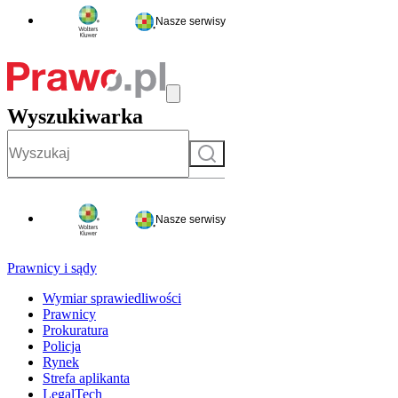
Nasze serwisy
Wyszukiwarka
Szukaj
Nasze serwisy
Prawnicy i sądy
Wymiar sprawiedliwości
Prawnicy
Prokuratura
Policja
Rynek
Strefa aplikanta
LegalTech