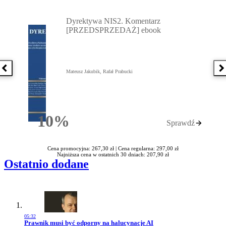
Przejdź do: Dyrektywa NIS2. Komentarz [PRZEDSPRZEDAŻ] ebook,
Dyrektywa NIS2. Komentarz
[PRZEDSPRZEDAŻ] ebook
Poprzednia książka
N
Mateusz Jakubik, Rafał Prabucki
10%
Sprawdź
Rabatu
Cena promocyjna: 267,30 zł |
Cena regularna: 297,00 zł
Najniższa cena w ostatnich 30 dniach: 207,90 zł
Ostatnio dodane
05:32
Przejdź do artykułu:
Prawnik musi być odporny na halucynacje AI