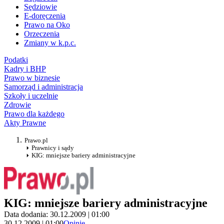
Sędziowie
E-doręczenia
Prawo na Oko
Orzeczenia
Zmiany w k.p.c.
Podatki
Kadry i BHP
Prawo w biznesie
Samorząd i administracja
Szkoły i uczelnie
Zdrowie
Prawo dla każdego
Akty Prawne
Prawo.pl
Prawnicy i sądy
KIG: mniejsze bariery administracyjne
KIG: mniejsze bariery administracyjne
Data dodania: 30.12.2009 | 01:00
30.12.2009 | 01:00
Opinie