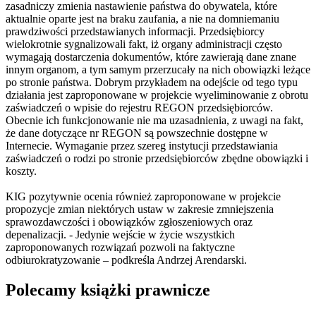
zasadniczy zmienia nastawienie państwa do obywatela, które
aktualnie oparte jest na braku zaufania, a nie na domniemaniu
prawdziwości przedstawianych informacji. Przedsiębiorcy
wielokrotnie sygnalizowali fakt, iż organy administracji często
wymagają dostarczenia dokumentów, które zawierają dane znane
innym organom, a tym samym przerzucały na nich obowiązki leżące
po stronie państwa. Dobrym przykładem na odejście od tego typu
działania jest zaproponowane w projekcie wyeliminowanie z obrotu
zaświadczeń o wpisie do rejestru REGON przedsiębiorców.
Obecnie ich funkcjonowanie nie ma uzasadnienia, z uwagi na fakt,
że dane dotyczące nr REGON są powszechnie dostępne w
Internecie. Wymaganie przez szereg instytucji przedstawiania
zaświadczeń o rodzi po stronie przedsiębiorców zbędne obowiązki i
koszty.
KIG pozytywnie ocenia również zaproponowane w projekcie
propozycje zmian niektórych ustaw w zakresie zmniejszenia
sprawozdawczości i obowiązków zgłoszeniowych oraz
depenalizacji. - Jedynie wejście w życie wszystkich
zaproponowanych rozwiązań pozwoli na faktyczne
odbiurokratyzowanie – podkreśla Andrzej Arendarski.
Polecamy książki prawnicze