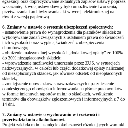
egzekucji oraz doprecyzowanie aktualnych zapisów ustawy poprzez
wskazanie, iż wolą ustawodawcy było umożliwienie tworzenia,
przetwarzania i archiwizowania akt w wersji elektronicznej na
równi z wersją papierową.
6. Zmiany w ustawie o systemie ubezpieczeń społecznych:
- ustanowienie prawa do wynagrodzenia dla płatników składek za
wykonywanie zadań związanych z ustalaniem prawa do świadczeń
i ich wysokości oraz wypłatą świadczeń z ubezpieczenia
chorobowego;
- obniżenie maksymalnej wysokości „dodatkowej opłaty” ze 100%
do 30% niezapłaconych składek;
- wprowadzenie możliwości umorzenia przez ZUS, w sytuacjach
nadzwyczajnych, w całości lub części dodatkowej opłaty naliczanej
od niezapłaconych składek, jak również odsetek od nieopłaconych
składek;
- zmniejszenie obowiązków sprawozdawczych np.: zniesienie
comiesięcznego obowiązku informowania na piśmie pracowników
w formie imiennych raportów m.in.: o składkach, wydłużenie
terminów dla obowiązków zgłoszeniowych i informacyjnych z 7 do
14 dni.
7. Zmiany w ustawie o wychowaniu w trzeźwości i
przeciwdziałaniu alkoholizmowi.
Projekt zakłada m.in. usunięcie okoliczności różnicujących warunki