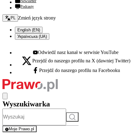
Newsletter
Podcasty
Zmień język - bieżący:
Zmień język strony
PL
English (EN)
Українська (UA)
Odwiedź nasz kanał w serwisie YouTube
Youtube - otwiera się w nowej karcie
Przejdź do naszego profilu na X (dawniej Twitter)
X - otwiera się w nowej karcie
Przejdź do naszego profilu na Facebooku
Facebook - otwiera się w nowej karcie
Wyszukiwarka
Szukaj
Moje Prawo.pl
- rejestracja i logowanie do serwisu