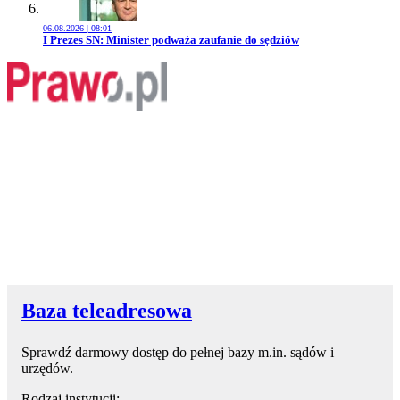
06.08.2026 | 08:01
Przejdź do artykułu:
I Prezes SN: Minister podważa zaufanie do sędziów
Baza teleadresowa
Sprawdź darmowy dostęp do pełnej bazy m.in. sądów i
urzędów.
Rodzaj instytucji: