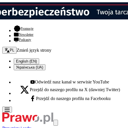
- otwiera się w nowej karcie
Promocje
Newsletter
Podcasty
Zmień język - bieżący:
Zmień język strony
PL
English (EN)
Українська (UA)
Odwiedź nasz kanał w serwisie YouTube
Youtube - otwiera się w nowej karcie
Przejdź do naszego profilu na X (dawniej Twitter)
X - otwiera się w nowej karcie
Przejdź do naszego profilu na Facebooku
Facebook - otwiera się w nowej karcie