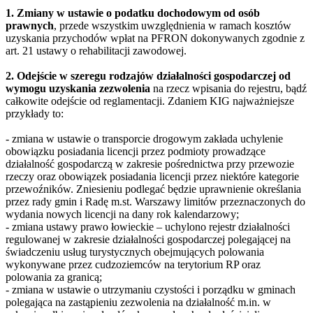
1. Zmiany w ustawie o podatku dochodowym od osób
prawnych
, przede wszystkim uwzględnienia w ramach kosztów
uzyskania przychodów wpłat na PFRON dokonywanych zgodnie z
art. 21 ustawy o rehabilitacji zawodowej.
2. Odejście w szeregu rodzajów działalności gospodarczej od
wymogu uzyskania zezwolenia
na rzecz wpisania do rejestru, bądź
całkowite odejście od reglamentacji. Zdaniem KIG najważniejsze
przykłady to:
- zmiana w ustawie o transporcie drogowym zakłada uchylenie
obowiązku posiadania licencji przez podmioty prowadzące
działalność gospodarczą w zakresie pośrednictwa przy przewozie
rzeczy oraz obowiązek posiadania licencji przez niektóre kategorie
przewoźników. Zniesieniu podlegać będzie uprawnienie określania
przez rady gmin i Radę m.st. Warszawy limitów przeznaczonych do
wydania nowych licencji na dany rok kalendarzowy;
- zmiana ustawy prawo łowieckie – uchylono rejestr działalności
regulowanej w zakresie działalności gospodarczej polegającej na
świadczeniu usług turystycznych obejmujących polowania
wykonywane przez cudzoziemców na terytorium RP oraz
polowania za granicą;
- zmiana w ustawie o utrzymaniu czystości i porządku w gminach
polegająca na zastąpieniu zezwolenia na działalność m.in. w