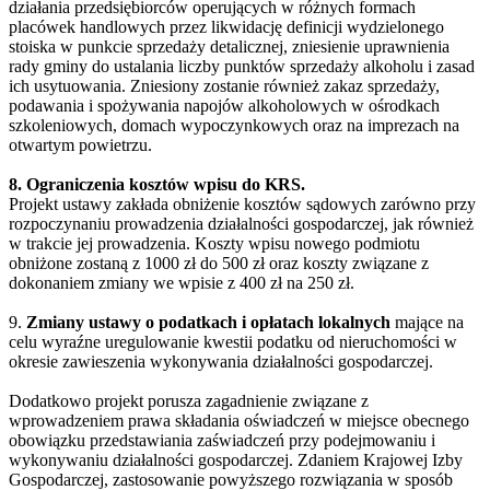
działania przedsiębiorców operujących w różnych formach
placówek handlowych przez likwidację definicji wydzielonego
stoiska w punkcie sprzedaży detalicznej, zniesienie uprawnienia
rady gminy do ustalania liczby punktów sprzedaży alkoholu i zasad
ich usytuowania. Zniesiony zostanie również zakaz sprzedaży,
podawania i spożywania napojów alkoholowych w ośrodkach
szkoleniowych, domach wypoczynkowych oraz na imprezach na
otwartym powietrzu.
8. Ograniczenia kosztów wpisu do KRS.
Projekt ustawy zakłada obniżenie kosztów sądowych zarówno przy
rozpoczynaniu prowadzenia działalności gospodarczej, jak również
w trakcie jej prowadzenia. Koszty wpisu nowego podmiotu
obniżone zostaną z 1000 zł do 500 zł oraz koszty związane z
dokonaniem zmiany we wpisie z 400 zł na 250 zł.
9.
Zmiany ustawy o podatkach i opłatach lokalnych
mające na
celu wyraźne uregulowanie kwestii podatku od nieruchomości w
okresie zawieszenia wykonywania działalności gospodarczej.
Dodatkowo projekt porusza zagadnienie związane z
wprowadzeniem prawa składania oświadczeń w miejsce obecnego
obowiązku przedstawiania zaświadczeń przy podejmowaniu i
wykonywaniu działalności gospodarczej. Zdaniem Krajowej Izby
Gospodarczej, zastosowanie powyższego rozwiązania w sposób