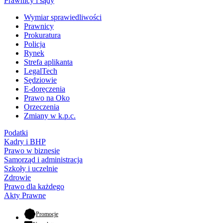
Prawnicy i sądy
Wymiar sprawiedliwości
Prawnicy
Prokuratura
Policja
Rynek
Strefa aplikanta
LegalTech
Sędziowie
E-doręczenia
Prawo na Oko
Orzeczenia
Zmiany w k.p.c.
Podatki
Kadry i BHP
Prawo w biznesie
Samorząd i administracja
Szkoły i uczelnie
Zdrowie
Prawo dla każdego
Akty Prawne
- otwiera się w nowej karcie
Promocje