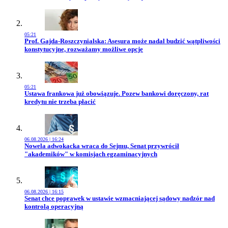
05:21
Przejdź do artykułu:
Prof. Gajda-Roszczynialska: Asesura może nadal budzić wątpliwości
konstytucyjne, rozważamy możliwe opcje
05:21
Przejdź do artykułu:
Ustawa frankowa już obowiązuje. Pozew bankowi doręczony, rat
kredytu nie trzeba płacić
06.08.2026 | 16:24
Przejdź do artykułu:
Nowela adwokacka wraca do Sejmu, Senat przywrócił
"akademików" w komisjach egzaminacyjnych
06.08.2026 | 16:15
Przejdź do artykułu:
Senat chce poprawek w ustawie wzmacniającej sądowy nadzór nad
kontrolą operacyjną