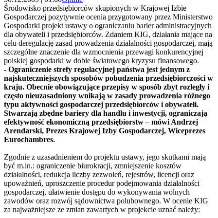
Środowisko przedsiębiorców skupionych w Krajowej Izbie
Gospodarczej pozytywnie ocenia przygotowany przez Ministerstwo
Gospodarki projekt ustawy o ograniczaniu barier administracyjnych
dla obywateli i przedsiębiorców. Zdaniem KIG, działania mające na
celu deregulację zasad prowadzenia działalności gospodarczej, mają
szczególne znaczenie dla wzmocnienia przewagi konkurencyjnej
polskiej gospodarki w dobie światowego kryzysu finansowego.
- Ograniczenie strefy regulacyjnej państwa jest jednym z
najskuteczniejszych sposobów pobudzenia przedsiębiorczości w
kraju. Obecnie obowiązujące przepisy w sposób zbyt rozległy i
często nieuzasadniony wnikają w zasady prowadzenia różnego
typu aktywności gospodarczej przedsiębiorców i obywateli.
Stwarzają zbędne bariery dla handlu i inwestycji, ograniczają
efektywność ekonomiczną przedsiębiorstw – mówi Andrzej
Arendarski, Prezes Krajowej Izby Gospodarczej, Wiceprezes
Eurochambres.
Zgodnie z uzasadnieniem do projektu ustawy, jego skutkami mają
być m.in.: ograniczenie biurokracji, zmniejszenie kosztów
działalności, redukcja liczby zezwoleń, rejestrów, licencji oraz
upoważnień, uproszczenie procedur podejmowania działalności
gospodarczej, ułatwienie dostępu do wykonywania wolnych
zawodów oraz rozwój sądownictwa polubownego. W ocenie KIG
za najważniejsze ze zmian zawartych w projekcie uznać należy: