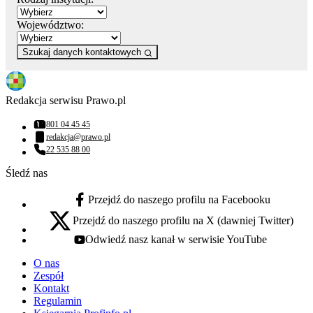
Województwo:
Szukaj danych kontaktowych
Redakcja serwisu Prawo.pl
801 04 45 45
Numer telefonu:
redakcja@prawo.pl
Adres email:
22 535 88 00
Numer telefonu:
Śledź nas
Przejdź do naszego profilu na Facebooku
facebook - otwiera się w nowej karcie
Przejdź do naszego profilu na X (dawniej Twitter)
x - otwiera się w nowej karcie
Odwiedź nasz kanał w serwisie YouTube
youtube - otwiera się w nowej karcie
O nas
Zespół
Kontakt
Regulamin