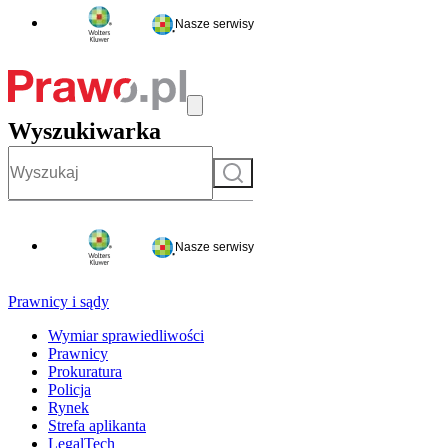
Nasze serwisy
Wyszukiwarka
Szukaj
Nasze serwisy
Prawnicy i sądy
Wymiar sprawiedliwości
Prawnicy
Prokuratura
Policja
Rynek
Strefa aplikanta
LegalTech