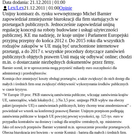
Data dodania: 21.12.2011 | 01:00
Lex/Lex
21.12.2011 | 01:00
Opinie
Unijny komisarz ds. rynku wewnętrznego Michel Barnier
zapowiedział zmniejszenie biurokracji dla firm startujących w
przetargach publicznych. Jednocześnie zapowiedział unijną
regulację koncesji na roboty budowlane i usługi użyteczności
publicznej. KE ma nadzieję, że kraje unijne i Parlament Europejski
przyjmą przepisy do końca 2012 r. Do 2015 roku dla wszystkich
rodzajów zakupów w UE mają być uruchomione internetowe
przetargi, a do 2017 r. wszystkie procedury dotyczące zamówień
publicznych objętych prawem Unii mają się odbywać online; chodzi
m.in. o dostarczanie niezbędnych dokumentów przez firmy.
Barnier ocenił, że te uproszczenia mogą przynieść miliardy euro oszczędności dla
administracji i przedsiębiorców.
Komisja chce zmniejszyć koszty obsługi przetargów, a także zwiększyć do nich dostęp dla
małych i średnich firm oraz zwiększyć efektywność wykorzystania środków publicznych
w czasie kryzysu.
"W Europie 19 proc. PKB stanowią zamówienia publiczne, wliczając zamówienia krajów
UE, samorządów, władz lokalnych (...) Na 3,5 proc. unijnego PKB wpływ ma obecny
pakiet (przepisów UE) o zamówieniach publicznych, który chcemy teraz zmodernizować" -
powiedział we wtorek na konferencji prasowej Barnier. Unijnym przepisom podlegają
zamówienia publiczne w krajach UE powyżej pewnej wysokości, np. 125 tys. euro w
przypadku kontraktów na dostawy i usługi dla urzędów centralnych, np. ministerstw.
Jako cel nowych przepisów Barnier wymienił m.in. uproszczenie procedur przetargowych.
Obecna biurokracja jest bowiem - w ocenie Komisji - barierą dla małych i średnich firm.