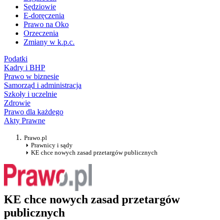
Sędziowie
E-doręczenia
Prawo na Oko
Orzeczenia
Zmiany w k.p.c.
Podatki
Kadry i BHP
Prawo w biznesie
Samorząd i administracja
Szkoły i uczelnie
Zdrowie
Prawo dla każdego
Akty Prawne
Prawo.pl
Prawnicy i sądy
KE chce nowych zasad przetargów publicznych
KE chce nowych zasad przetargów
publicznych