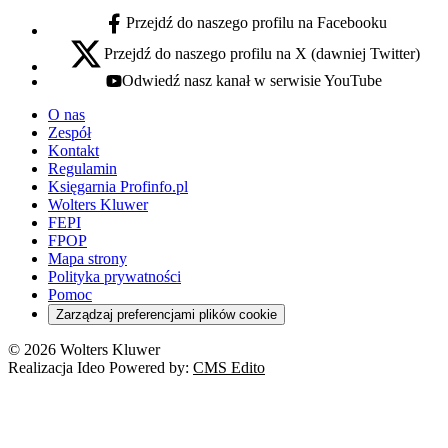
Przejdź do naszego profilu na Facebooku
facebook - otwiera się w nowej karcie
Przejdź do naszego profilu na X (dawniej Twitter)
x - otwiera się w nowej karcie
Odwiedź nasz kanał w serwisie YouTube
youtube - otwiera się w nowej karcie
O nas
Zespół
Kontakt
Regulamin
Księgarnia Profinfo.pl
Wolters Kluwer
FEPI
FPOP
Mapa strony
Polityka prywatności
Pomoc
Zarządzaj preferencjami plików cookie
© 2026 Wolters Kluwer
Realizacja Ideo Powered by:
CMS Edito