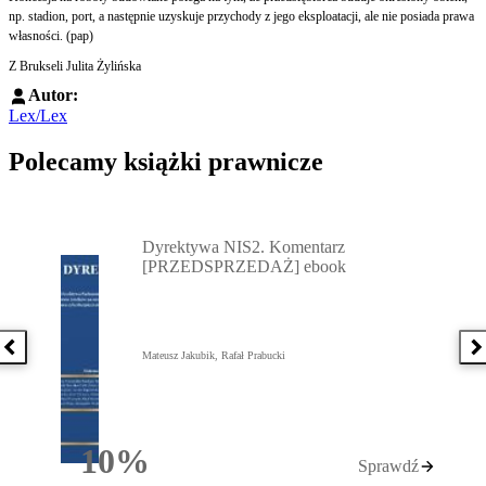
np. stadion, port, a następnie uzyskuje przychody z jego eksploatacji, ale nie posiada prawa
własności. (pap)
Z Brukseli Julita Żylińska
Autor:
Lex/Lex
Polecamy książki prawnicze
Przejdź do: Dyrektywa NIS2. Komentarz [PRZEDSPRZEDAŻ] ebook,
Dyrektywa NIS2. Komentarz
[PRZEDSPRZEDAŻ] ebook
Poprzednia książka
N
Mateusz Jakubik, Rafał Prabucki
10%
Sprawdź
Rabatu