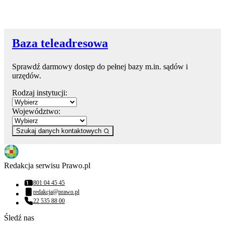
Baza teleadresowa
Sprawdź darmowy dostęp do pełnej bazy m.in. sądów i
urzędów.
Rodzaj instytucji:
Województwo:
Szukaj danych kontaktowych
Redakcja serwisu Prawo.pl
801 04 45 45
Numer telefonu:
redakcja@prawo.pl
Adres email:
22 535 88 00
Numer telefonu:
Śledź nas