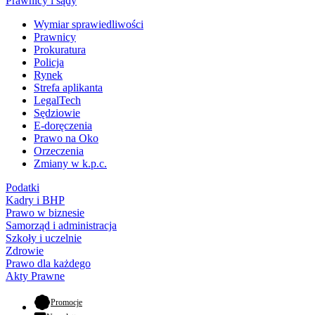
Prawnicy i sądy
Wymiar sprawiedliwości
Prawnicy
Prokuratura
Policja
Rynek
Strefa aplikanta
LegalTech
Sędziowie
E-doręczenia
Prawo na Oko
Orzeczenia
Zmiany w k.p.c.
Podatki
Kadry i BHP
Prawo w biznesie
Samorząd i administracja
Szkoły i uczelnie
Zdrowie
Prawo dla każdego
Akty Prawne
- otwiera się w nowej karcie
Promocje