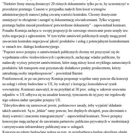
"Niektóre firmy muszą dostarczyć 20 różnych dokumentów tylko po to, by uczestniczyć w
procedurze przetargu. Czasem w przypadku małych firm koszt wymogów
administracyjnych stanowi jedną czwartą wartości kontraktu. Chcemy drastycznie
zmniejszyć to obciążenie i zastąpić tę dokumentację oświadczeniami. Tylko wygrany
przetargu będzie musiał przedstawić potwierdzone dokumenty" - zapowiedział komisarz.
Ponadto Komisja zachęca w swojej propozycji do szerszego stosowanie przez urzędy tzw.
trybu negocjacji z ogłoszeniem. W tym trybie zamówień publicznych urzędy mogą przed
zawarciem kontraktu negocjować jakość produktów i usług z potencjalnymi kontrahentami
w ramach tzw. dialogu konkurencyjnego.
"Poprzez nowe przepisy o zamówieniach publicznych chcemy też przyczynić się do
wypełniania celów środowiskowych i społecznych, zachęcając władze publiczne, by
nadawały wyższy priorytet zamówieniom, które mają niższy koszt recyklingu zamawianych
produktów lub transportu oraz przyznawały dodatkowe punkty producentom, którzy
zatrudniają osoby niepełnosprawne" - powiedział Barnier.
Poinformował, że po raz pierwszy Komisja proponuje wspólne ramy prawne dla koncesji
na usługi i roboty budowlane w UE, by walczyć z korupcją i konsolidować rynek
wewnętrzny. Komisarz zauważył, że na przykład aż 50 proc. usług w zakresie usuwania
odpadów w UE odbywa się na zasadzie koncesji, tymczasem do tej pory nie regulowały
tego sektora żadne specjalne przepisy UE.
"Zdecydowałem się zastosować proste, podstawowe zasady, żeby wyjaśnić składanie
takich zamówień. Są to „lekkie” ramy prawne, bez zbędnych obciążeń, poza zleceniami o
dużej wartości i znaczeniu transgranicznym" - zapowiedział komisarz. Nowe przepisy
koncesyjne mają zachęcać do zawierania partnerstw publiczno-prywatnych w modernizacji
i utrzymywaniu infrastruktury publicznej oraz w usługach.
Koncesja na roboty budowlane polega na tym, że przedsiębiorca buduje określony obiekt,