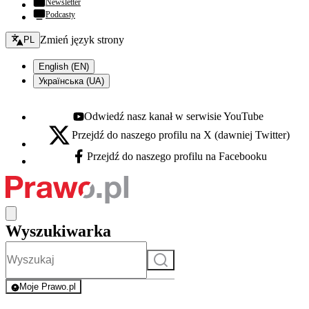
Newsletter
Podcasty
Zmień język - bieżący:
Zmień język strony
PL
English (EN)
Українська (UA)
Odwiedź nasz kanał w serwisie YouTube
Youtube - otwiera się w nowej karcie
Przejdź do naszego profilu na X (dawniej Twitter)
X - otwiera się w nowej karcie
Przejdź do naszego profilu na Facebooku
Facebook - otwiera się w nowej karcie
Wyszukiwarka
Szukaj
Moje Prawo.pl
- rejestracja i logowanie do serwisu