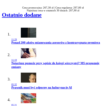
Cena promocyjna: 267,30 zł |
Cena regularna: 297,00 zł
Najniższa cena w ostatnich 30 dniach: 207,90 zł
Ostatnio dodane
11:29
Przejdź do artykułu:
Ponad 200 aktów mianowania asesorów z kontrasygnatą premiera
11:19
Przejdź do artykułu:
Notariusz pomoże przy wpisie do księgi wieczystej? MS proponuje
zmiany
05:32
Przejdź do artykułu:
Prawnik musi być odporny na halucynacje AI
05:21