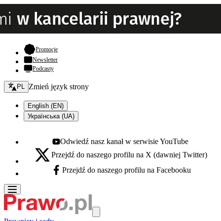
- otwiera się w nowej karcie
Promocje
Newsletter
Podcasty
Zmień język - bieżący:
Zmień język strony
PL
English (EN)
Українська (UA)
Odwiedź nasz kanał w serwisie YouTube
Youtube - otwiera się w nowej karcie
Przejdź do naszego profilu na X (dawniej Twitter)
X - otwiera się w nowej karcie
Przejdź do naszego profilu na Facebooku
Facebook - otwiera się w nowej karcie