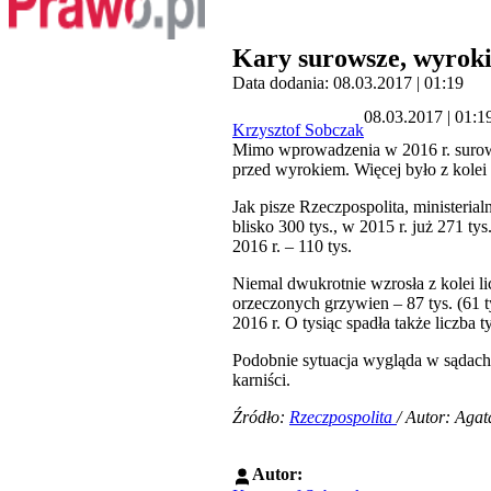
Kary surowsze, wyroki
Data dodania: 08.03.2017 | 01:19
08.03.2017 | 01:1
Krzysztof Sobczak
Mimo wprowadzenia w 2016 r. surows
przed wyrokiem. Więcej było z kole
Jak pisze Rzeczpospolita, ministeri
blisko 300 tys., w 2015 r. już 271 ty
2016 r. – 110 tys.
Niemal dwukrotnie wzrosła z kolei li
orzeczonych grzywien – 87 tys. (61 
2016 r. O tysiąc spadła także liczb
Podobnie sytuacja wygląda w sądach 
karniści.
Źródło:
Rzeczpospolita
/ Autor: Aga
Autor: