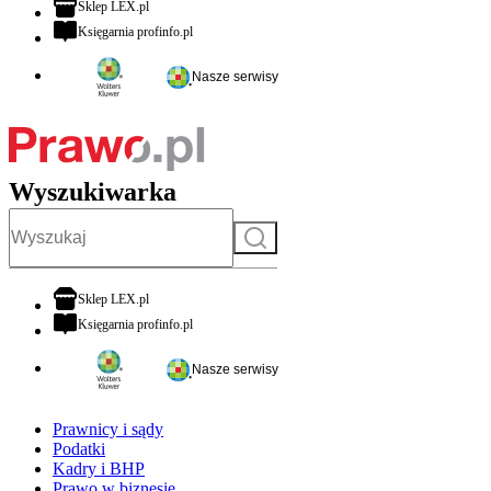
otwiera się w nowej karcie
Sklep LEX.pl
otwiera się w nowej karcie
Księgarnia profinfo.pl
Nasze serwisy
Wyszukiwarka
Szukaj
otwiera się w nowej karcie
Sklep LEX.pl
otwiera się w nowej karcie
Księgarnia profinfo.pl
Nasze serwisy
Prawnicy i sądy
Podatki
Kadry i BHP
Prawo w biznesie