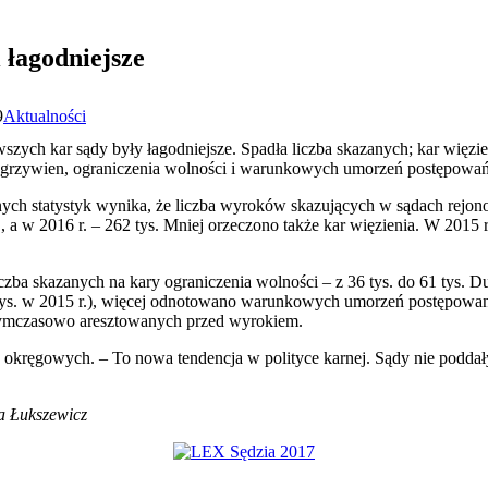
 łagodniejsze
9
Aktualności
zych kar sądy były łagodniejsze. Spadła liczba skazanych; kar więzi
i grzywien, ograniczenia wolności i warunkowych umorzeń postępowań
alnych statystyk wynika, że liczba wyroków skazujących w sądach rejo
s., a w 2016 r. – 262 tys. Mniej orzeczono także kar więzienia. W 2015 
czba skazanych na kary ograniczenia wolności – z 36 tys. do 61 tys. D
tys. w 2015 r.), więcej odnotowano warunkowych umorzeń postępowania
a tymczasowo aresztowanych przed wyrokiem.
okręgowych. – To nowa tendencja w polityce karnej. Sądy nie poddały 
ta Łukszewicz