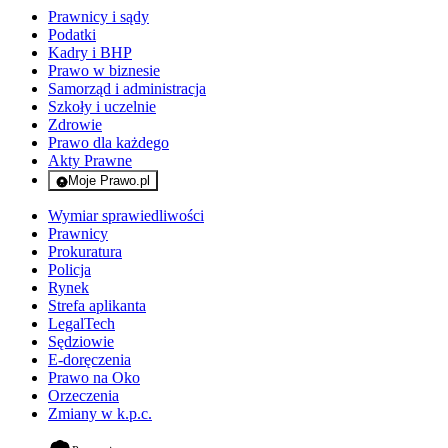
Prawnicy i sądy
Podatki
Kadry i BHP
Prawo w biznesie
Samorząd i administracja
Szkoły i uczelnie
Zdrowie
Prawo dla każdego
Akty Prawne
Moje Prawo.pl
- rejestracja i logowanie do serwisu
Wymiar sprawiedliwości
Prawnicy
Prokuratura
Policja
Rynek
Strefa aplikanta
LegalTech
Sędziowie
E-doręczenia
Prawo na Oko
Orzeczenia
Zmiany w k.p.c.