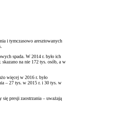
enia i tymczasowo aresztowanych
.
nowych spada. W 2014 r. było ich
r. skazano na nie 172 tys. osób, a w
użo więcej w 2016 r. było
 – 27 tys. w 2015 r. i 30 tys. w
się presji zaostrzania – uważają