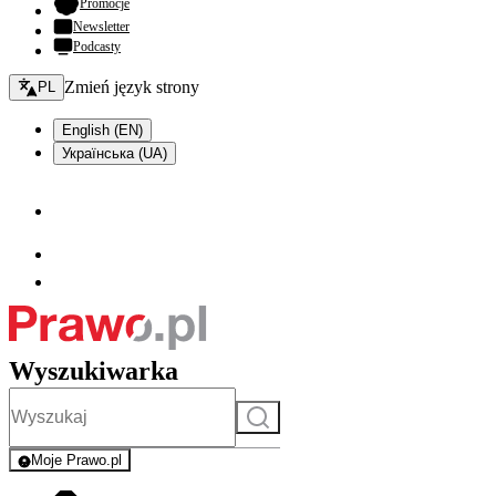
- otwiera się w nowej karcie
Promocje
Newsletter
Podcasty
Zmień język - bieżący:
Zmień język strony
PL
English (EN)
Українська (UA)
Wyszukiwarka
Szukaj
Moje Prawo.pl
- rejestracja i logowanie do serwisu