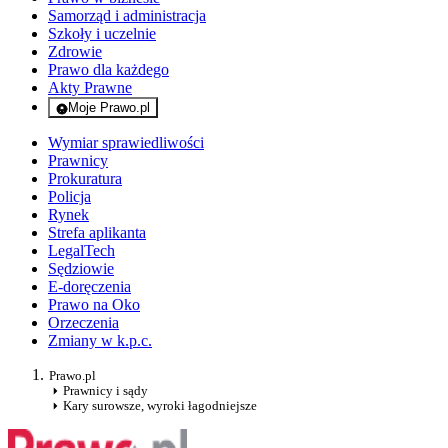
Samorząd i administracja
Szkoły i uczelnie
Zdrowie
Prawo dla każdego
Akty Prawne
Moje Prawo.pl
- rejestracja i logowanie do serwisu
Wymiar sprawiedliwości
Prawnicy
Prokuratura
Policja
Rynek
Strefa aplikanta
LegalTech
Sędziowie
E-doręczenia
Prawo na Oko
Orzeczenia
Zmiany w k.p.c.
Prawo.pl
Prawnicy i sądy
Kary surowsze, wyroki łagodniejsze