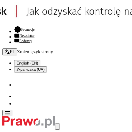
- otwiera się w nowej karcie
Promocje
Newsletter
Podcasty
Zmień język - bieżący:
Zmień język strony
PL
English (EN)
Українська (UA)