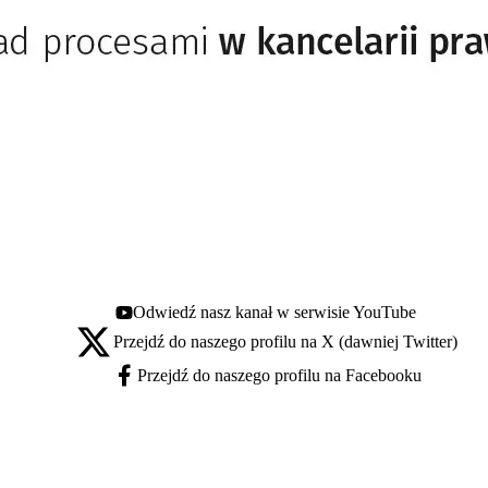
Odwiedź nasz kanał w serwisie YouTube
Youtube - otwiera się w nowej karcie
Przejdź do naszego profilu na X (dawniej Twitter)
X - otwiera się w nowej karcie
Przejdź do naszego profilu na Facebooku
Facebook - otwiera się w nowej karcie