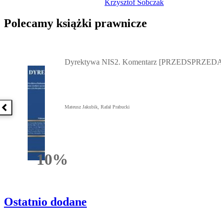
Krzysztof Sobczak
Polecamy książki prawnicze
Przejdź do: Dyrektywa NIS2. Komentarz [PRZEDSPRZEDAŻ] ebook,
Dyrektywa NIS2. Komentarz [PRZEDSPRZEDA
Mateusz Jakubik, Rafał Prabucki
Poprzednia książka
10%
Rabatu
Ostatnio dodane