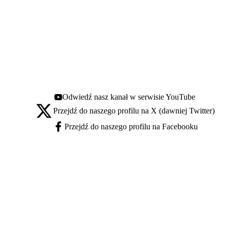
Odwiedź nasz kanał w serwisie YouTube
Youtube - otwiera się w nowej karcie
Przejdź do naszego profilu na X (dawniej Twitter)
X - otwiera się w nowej karcie
Przejdź do naszego profilu na Facebooku
Facebook - otwiera się w nowej karcie