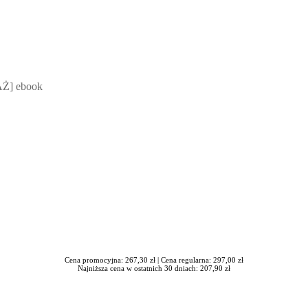
 Mateusz Jakubik, Rafał Prabucki - otwiera się w nowym oknie
Ż] ebook
Cena promocyjna: 267,30 zł |
Cena regularna: 297,00 zł
Najniższa cena w ostatnich 30 dniach: 207,90 zł