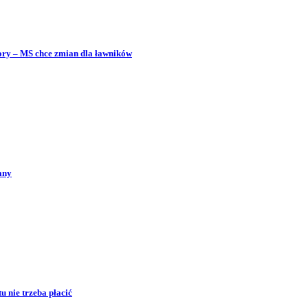
bory – MS chce zmian dla ławników
any
 nie trzeba płacić