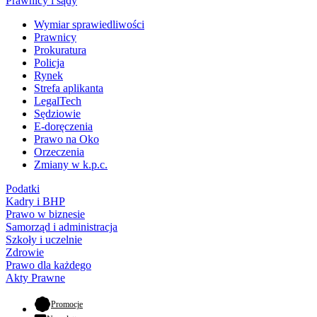
Prawnicy i sądy
Wymiar sprawiedliwości
Prawnicy
Prokuratura
Policja
Rynek
Strefa aplikanta
LegalTech
Sędziowie
E-doręczenia
Prawo na Oko
Orzeczenia
Zmiany w k.p.c.
Podatki
Kadry i BHP
Prawo w biznesie
Samorząd i administracja
Szkoły i uczelnie
Zdrowie
Prawo dla każdego
Akty Prawne
- otwiera się w nowej karcie
Promocje