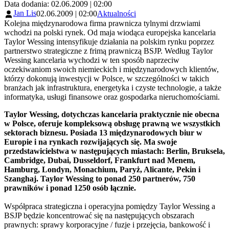
Data dodania: 02.06.2009 | 02:00
Jan Lis
02.06.2009 | 02:00
Aktualności
Kolejna międzynarodowa firma prawnicza tylnymi drzwiami
wchodzi na polski rynek. Od maja wiodąca europejska kancelaria
Taylor Wessing intensyfikuje działania na polskim rynku poprzez
partnerstwo strategiczne z frimą prawniczą BSJP. Według Taylor
Wessing kancelaria wychodzi w ten sposób naprzeciw
oczekiwaniom swoich niemieckich i międzynarodowych klientów,
którzy dokonują inwestycji w Polsce, w szczególności w takich
branżach jak infrastruktura, energetyka i czyste technologie, a także
informatyka, usługi finansowe oraz gospodarka nieruchomościami.
Taylor Wessing, dotychczas kancelaria praktycznie nie obecna
w Polsce, oferuje kompleksową obsługę prawną we wszystkich
sektorach biznesu. Posiada 13 międzynarodowych biur w
Europie i na rynkach rozwijających się. Ma swoje
przedstawicielstwa w następujących miastach: Berlin, Bruksela,
Cambridge, Dubai, Dusseldorf, Frankfurt nad Menem,
Hamburg, Londyn, Monachium, Paryż, Alicante, Pekin i
Szanghaj. Taylor Wessing to ponad 250 partnerów, 750
prawników i ponad 1250 osób łącznie.
Współpraca strategiczna i operacyjna pomiędzy Taylor Wessing a
BSJP będzie koncentrować się na następujących obszarach
prawnych: sprawy korporacyjne / fuzje i przejęcia, bankowość i