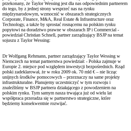
przekonany, że Taylor Wessing jest dla nas odpowiednim partnerem
do tego, by z jednej strony wesprzeć nas na rynku
międzynarodowym, wzmocnić w obszarach strategicznych
Corporate, Finance, M&A, Real Estate & Infrastructure oraz
Technology, a także by sprostać rosnącemu na polskim rynku
popytowi na doradztwo prawne w obszarach IP i Commercial -
powiedział Christian Schnell, partner zarządzający BSJP na temat
sojuszu z Taylor Wessing:
Dr Wolfgang Rehmann, partner zarządzający Taylor Wessing w
Niemczech na temat partnerstwa powiedział: - Polska zajmuje w
Europie 2. miejsce pod względem inwestycji bezpośrednich. Rząd
polski zadeklarował, że w roku 2009 ok. 70 mld € – nie licząc
unijnych środków pomocowych – przeznaczy na same projekty
infrastrukturalne. Planujemy uczestniczyć w tym rozwoju i
znaleźliśmy w BSJP partnera działającego z powodzeniem na
polskim rynku. Tym samym nasza trwająca już od wielu lat
współpraca przeradza się w partnerstwo strategiczne, które
będziemy konsekwentnie rozwijać.