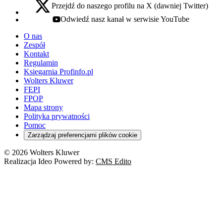
Przejdź do naszego profilu na X (dawniej Twitter)
x - otwiera się w nowej karcie
Odwiedź nasz kanał w serwisie YouTube
youtube - otwiera się w nowej karcie
O nas
Zespół
Kontakt
Regulamin
Księgarnia Profinfo.pl
Wolters Kluwer
FEPI
FPOP
Mapa strony
Polityka prywatności
Pomoc
Zarządzaj preferencjami plików cookie
© 2026 Wolters Kluwer
Realizacja Ideo Powered by:
CMS Edito