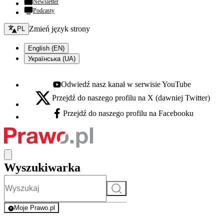
Newsletter
Podcasty
Zmień język - bieżący:
Zmień język strony
PL
English (EN)
Українська (UA)
Odwiedź nasz kanał w serwisie YouTube
Youtube - otwiera się w nowej karcie
Przejdź do naszego profilu na X (dawniej Twitter)
X - otwiera się w nowej karcie
Przejdź do naszego profilu na Facebooku
Facebook - otwiera się w nowej karcie
Wyszukiwarka
Szukaj
Moje Prawo.pl
- rejestracja i logowanie do serwisu