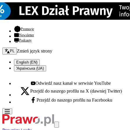
- otwiera się w nowej karcie
Promocje
Newsletter
Podcasty
Zmień język - bieżący:
Zmień język strony
PL
English (EN)
Українська (UA)
Odwiedź nasz kanał w serwisie YouTube
Youtube - otwiera się w nowej karcie
Przejdź do naszego profilu na X (dawniej Twitter)
X - otwiera się w nowej karcie
Przejdź do naszego profilu na Facebooku
Facebook - otwiera się w nowej karcie