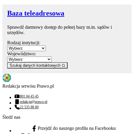
Baza teleadresowa
Sprawdź darmowy dostęp do pełnej bazy m.in. sądów i
urzędów.
Rodzaj instytucji:
Województwo:
Szukaj danych kontaktowych
Redakcja serwisu Prawo.pl
801 04 45 45
Numer telefonu:
redakcja@prawo.pl
Adres email:
22 535 88 00
Numer telefonu:
Śledź nas
Przejdź do naszego profilu na Facebooku
facebook - otwiera się w nowej karcie