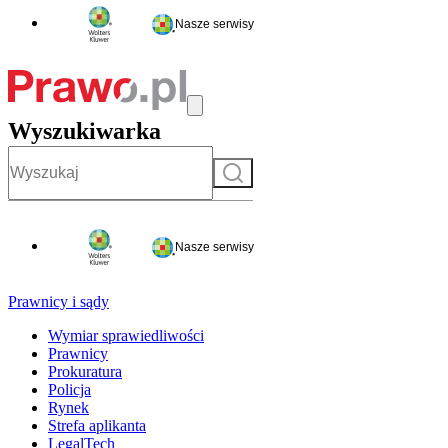
Nasze serwisy
Wyszukiwarka
Szukaj
Nasze serwisy
Prawnicy i sądy
Wymiar sprawiedliwości
Prawnicy
Prokuratura
Policja
Rynek
Strefa aplikanta
LegalTech