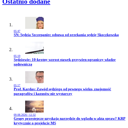
Ostatnio dodane
05:47
Przejdź do artykułu:
SN: Sędzia Szczepaniec odsuwa od orzekania sędzię Skoczkowską
05:19
Przejdź do artykułu:
Sędziowie: 10-krotny wzrost stawek grzywien ograniczy władzę
sądowniczą
05:17
Przejdź do artykułu:
Prof. Kardas: Zawód sędziego od pewnego wieku, znajomość
paragrafów i kazusów nie wystarczy
09.08.2026 | 12:32
Przejdź do artykułu:
Grupy przestępcze uzyskają narzędzie do wglądu w akta spraw? KRP
krytycznie o projekcie MS