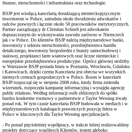
finanse, nieruchomości i infrastruktura oraz technologie.
BSJP jest wiodącą kancelarią doradzającą niemieckojęzycznym
inwestorom w Polsce, zatrudnia około dwudziestu adwokatów i
radców prawnych i łącznie około 50 pracowników merytorycznych.
Partner zarządzający dr Christian Schnell jest adwokatem
dopuszczonym do wykonywania zawodu zarówno w Niemczech
jak i w Polsce. Do klientów BSJP należą międzynarodowe banki,
inwestorzy z sektora nieruchomości, przedsiębiorstwa handlu
detalicznego, inwestorzy bezpośredni z branży samochodowej i
stalowej, projektanci farm wiatrowych oraz liczne niemieckie i
europejskie przedsiębiorstwa produkcyjne. Oprócz głównej siedziby
w Warszawie BSJP posiada biura w Poznaniu, Wrocławiu, Gdańsku
i Katowicach, dzięki czemu Kancelaria jest obecna we wszystkich
istotnych centrach gospodarczych w Polsce. Boom w kancelarii
BSJP rozpoczął się w sierpniu 2008 roku, kiedy firma zmieniła
wizerunek, rozpoczęła kampanię informacyjną i wynajęła agencję
public relations. Według informacji osób zbliżonych do spółki
bardzo konkretne rozmowy o partnerstwie z Taylor Wessing trwały
ponad rok. W tym czasie kancelaria BSJP budowała w mediach i w
międzynarodowych katalogach prawniczych pozycję lidera w
Polsce w kluczowych dla Taylor Wessing specjalizacjach.
- Po ponad pięcioletniej współpracy, w trakcie której realizowaliśmy
projekty dotyczące wspólnych Klientów, jestem głęboko