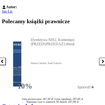
Autor:
Jan Lis
Polecamy książki prawnicze
Przejdź do: Dyrektywa NIS2. Komentarz [PRZEDSPRZEDAŻ] ebook,
Dyrektywa NIS2. Komentarz
[PRZEDSPRZEDAŻ] ebook
Poprzednia książka
N
Mateusz Jakubik, Rafał Prabucki
10%
Sprawdź
Rabatu
Cena promocyjna: 267,30 zł |
Cena regularna: 297,00 zł
Najniższa cena w ostatnich 30 dniach: 207,90 zł