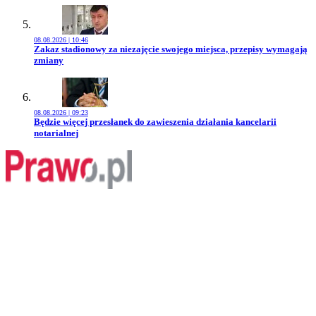
08.08.2026 | 10:46
Przejdź do artykułu:
Zakaz stadionowy za niezajęcie swojego miejsca, przepisy wymagają
zmiany
08.08.2026 | 09:23
Przejdź do artykułu:
Będzie więcej przesłanek do zawieszenia działania kancelarii
notarialnej