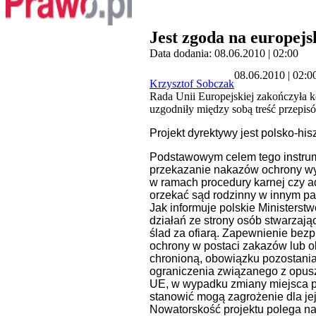
Jest zgoda na europej
Data dodania: 08.06.2010 | 02:00
08.06.2010 | 02:0
Krzysztof Sobczak
Rada Unii Europejskiej zakończyła k
uzgodniły między sobą treść przepi
Projekt dyrektywy jest polsko-his
Podstawowym celem tego instrume
przekazanie nakazów ochrony wy
w ramach procedury karnej czy ad
orzekać sąd rodzinny w innym pa
Jak informuje polskie Ministers
działań ze strony osób stwarzaj
ślad za ofiarą. Zapewnienie bez
ochrony w postaci zakazów lub o
chronioną, obowiązku pozostania
ograniczenia związanego z opusz
UE, w wypadku zmiany miejsca po
stanowić mogą zagrożenie dla jej 
Nowatorskość projektu polega n