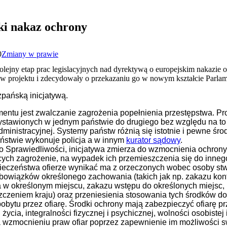
ski nakaz ochrony
0
Zmiany w prawie
olejny etap prac legislacyjnych nad dyrektywą o europejskim nakazie
sów projektu i zdecydowały o przekazaniu go w nowym kształcie Parla
zpańską inicjatywą.
ntu jest zwalczanie zagrożenia popełnienia przestępstwa. Pr
stawionych w jednym państwie do drugiego bez względu na to 
ministracyjnej. Systemy państw różnią się istotnie i pewne śro
ństwie wykonuje policja a w innym
kurator sądowy
.
two Sprawiedliwości, inicjatywa zmierza do wzmocnienia ochron
ących zagrożenie, na wypadek ich przemieszczenia się do inne
pieczeństwa ofierze wynikać ma z orzeczonych wobec osoby st
bowiązków określonego zachowania (takich jak np. zakazu kon
 w określonym miejscu, zakazu wstępu do określonych miejsc,
czeniem kraju) oraz przeniesienia stosowania tych środków d
bytu przez ofiarę. Środki ochrony mają zabezpieczyć ofiarę pr
życia, integralności fizycznej i psychicznej, wolności osobistej 
a wzmocnieniu praw ofiar poprzez zapewnienie im możliwości 