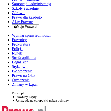
Samorząd i administracja
Szkoły i uczelnie
Zdrowie
Prawo dla każdego
Akty Prawne
Moje Prawo.pl
- rejestracja i logowanie do serwisu
Wymiar sprawiedliwości
Prawnicy
Prokuratura
Policja
Rynek
Strefa aplikanta
LegalTech
Sędziowie
E-doręczenia
Prawo na Oko
Orzeczenia
Zmiany w k.p.c.
Prawo.pl
Prawnicy i sądy
Jest zgoda na europejski nakaz ochrony