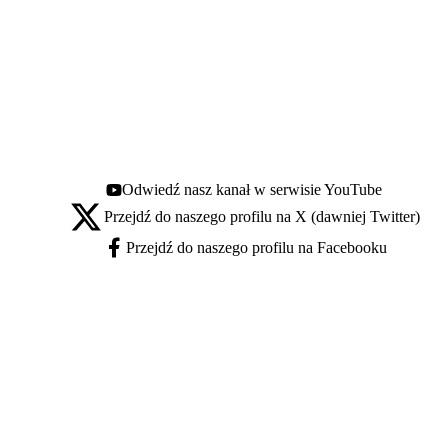
Odwiedź nasz kanał w serwisie YouTube
Youtube - otwiera się w nowej karcie
Przejdź do naszego profilu na X (dawniej Twitter)
X - otwiera się w nowej karcie
Przejdź do naszego profilu na Facebooku
Facebook - otwiera się w nowej karcie