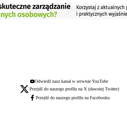
Odwiedź nasz kanał w serwisie YouTube
Youtube - otwiera się w nowej karcie
Przejdź do naszego profilu na X (dawniej Twitter)
X - otwiera się w nowej karcie
Przejdź do naszego profilu na Facebooku
Facebook - otwiera się w nowej karcie