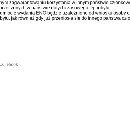
esnym zagwarantowaniu korzystania w innym państwie członkow
 orzeczonych w państwie dotychczasowego jej pobytu.
edmiocie wydania ENO będzie uzależnione od wniosku osoby ch
bytu, jak również gdy już przeniosła się do innego państwa cz
 Mateusz Jakubik, Rafał Prabucki - otwiera się w nowym oknie
Ż] ebook