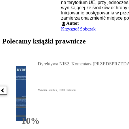
na terytorium UE, przy jednocz
wynikającej ze środków ochrony
Inicjowanie postępowania w prz
zamierza ona zmienić miejsce po
Autor:
Krzysztof Sobczak
Polecamy książki prawnicze
Przejdź do: Dyrektywa NIS2. Komentarz [PRZEDSPRZEDAŻ] ebook,
Dyrektywa NIS2. Komentarz [PRZEDSPRZEDA
Mateusz Jakubik, Rafał Prabucki
Poprzednia książka
10%
Rabatu