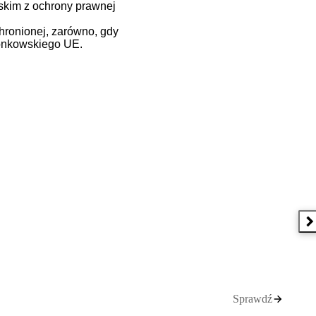
skim z ochrony prawnej
ronionej, zarówno, gdy
łonkowskiego UE.
N
Sprawdź