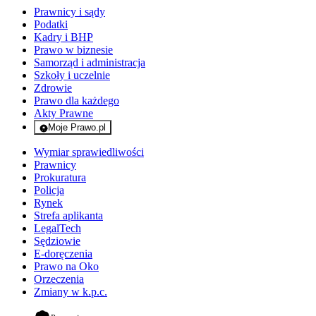
Prawnicy i sądy
Podatki
Kadry i BHP
Prawo w biznesie
Samorząd i administracja
Szkoły i uczelnie
Zdrowie
Prawo dla każdego
Akty Prawne
Moje Prawo.pl
- rejestracja i logowanie do serwisu
Wymiar sprawiedliwości
Prawnicy
Prokuratura
Policja
Rynek
Strefa aplikanta
LegalTech
Sędziowie
E-doręczenia
Prawo na Oko
Orzeczenia
Zmiany w k.p.c.