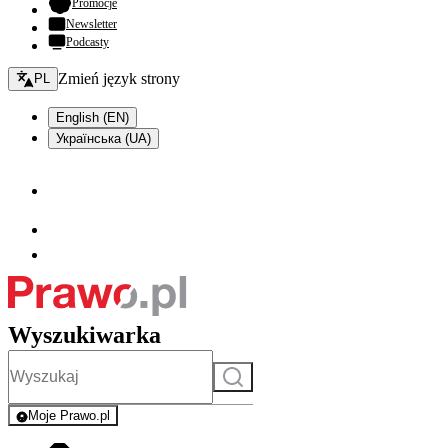
- otwiera się w nowej karcie
Promocje
Newsletter
Podcasty
Zmień język - bieżący:
Zmień język strony
PL
English (EN)
Українська (UA)
Wyszukiwarka
Szukaj
Moje Prawo.pl
- rejestracja i logowanie do serwisu