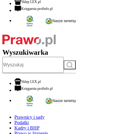
otwiera się w nowej karcie
Sklep LEX.pl
otwiera się w nowej karcie
Księgarnia profinfo.pl
Nasze serwisy
Wyszukiwarka
Szukaj
otwiera się w nowej karcie
Sklep LEX.pl
otwiera się w nowej karcie
Księgarnia profinfo.pl
Nasze serwisy
Prawnicy i sądy
Podatki
Kadry i BHP
Prawo w biznesie