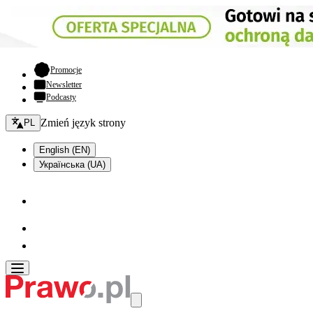
- otwiera się w nowej karcie
Promocje
Newsletter
Podcasty
Zmień język - bieżący:
Zmień język strony
PL
English (EN)
Українська (UA)