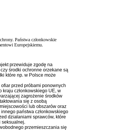
 ochrony. Państwa członkowskie
mentowi Europejskiemu.
ojekt przewiduje zgodę na
czy środki ochronne orzekane są
dki które np. w Polsce może
y ofiar przed próbami ponownych
go kraju członkowskiego UE, w
warzającej zagrożenie środków
taktowania się z osobą
 miejscowości lub obszarów oraz
o innego państwa członkowskiego
zed działaniami sprawców, które
i seksualnej.
swobodnego przemieszczania się