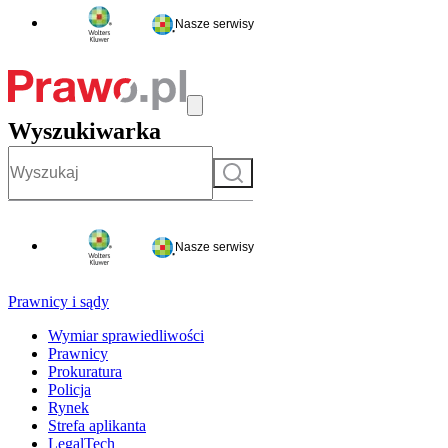
Nasze serwisy
Wyszukiwarka
Szukaj
Nasze serwisy
Prawnicy i sądy
Wymiar sprawiedliwości
Prawnicy
Prokuratura
Policja
Rynek
Strefa aplikanta
LegalTech