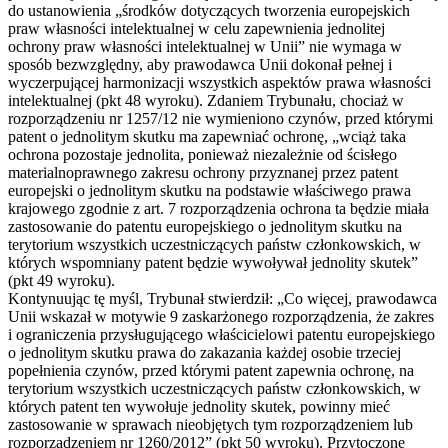
do ustanowienia „środków dotyczących tworzenia europejskich
praw własności intelektualnej w celu zapewnienia jednolitej
ochrony praw własności intelektualnej w Unii” nie wymaga w
sposób bezwzględny, aby prawodawca Unii dokonał pełnej i
wyczerpującej harmonizacji wszystkich aspektów prawa własności
intelektualnej (pkt 48 wyroku). Zdaniem Trybunału, chociaż w
rozporządzeniu nr 1257/12 nie wymieniono czynów, przed którymi
patent o jednolitym skutku ma zapewniać ochronę, „wciąż taka
ochrona pozostaje jednolita, ponieważ niezależnie od ścisłego
materialnoprawnego zakresu ochrony przyznanej przez patent
europejski o jednolitym skutku na podstawie właściwego prawa
krajowego zgodnie z art. 7 rozporządzenia ochrona ta będzie miała
zastosowanie do patentu europejskiego o jednolitym skutku na
terytorium wszystkich uczestniczących państw członkowskich, w
których wspomniany patent będzie wywoływał jednolity skutek”
(pkt 49 wyroku).
Kontynuując tę myśl, Trybunał stwierdził: „Co więcej, prawodawca
Unii wskazał w motywie 9 zaskarżonego rozporządzenia, że zakres
i ograniczenia przysługującego właścicielowi patentu europejskiego
o jednolitym skutku prawa do zakazania każdej osobie trzeciej
popełnienia czynów, przed którymi patent zapewnia ochronę, na
terytorium wszystkich uczestniczących państw członkowskich, w
których patent ten wywołuje jednolity skutek, powinny mieć
zastosowanie w sprawach nieobjętych tym rozporządzeniem lub
rozporządzeniem nr 1260/2012” (pkt 50 wyroku). Przytoczone