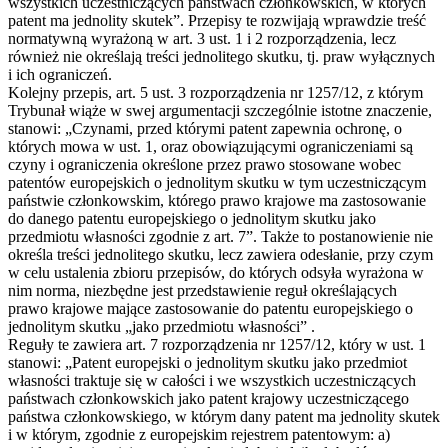
wszystkich uczestniczących państwach członkowskich, w których
patent ma jednolity skutek”. Przepisy te rozwijają wprawdzie treść
normatywną wyrażoną w art. 3 ust. 1 i 2 rozporządzenia, lecz
również nie określają treści jednolitego skutku, tj. praw wyłącznych
i ich ograniczeń.
Kolejny przepis, art. 5 ust. 3 rozporządzenia nr 1257/12, z którym
Trybunał wiąże w swej argumentacji szczególnie istotne znaczenie,
stanowi: „Czynami, przed którymi patent zapewnia ochronę, o
których mowa w ust. 1, oraz obowiązującymi ograniczeniami są
czyny i ograniczenia określone przez prawo stosowane wobec
patentów europejskich o jednolitym skutku w tym uczestniczącym
państwie członkowskim, którego prawo krajowe ma zastosowanie
do danego patentu europejskiego o jednolitym skutku jako
przedmiotu własności zgodnie z art. 7”. Także to postanowienie nie
określa treści jednolitego skutku, lecz zawiera odesłanie, przy czym
w celu ustalenia zbioru przepisów, do których odsyła wyrażona w
nim norma, niezbędne jest przedstawienie reguł określających
prawo krajowe mające zastosowanie do patentu europejskiego o
jednolitym skutku „jako przedmiotu własności” .
Reguły te zawiera art. 7 rozporządzenia nr 1257/12, który w ust. 1
stanowi: „Patent europejski o jednolitym skutku jako przedmiot
własności traktuje się w całości i we wszystkich uczestniczących
państwach członkowskich jako patent krajowy uczestniczącego
państwa członkowskiego, w którym dany patent ma jednolity skutek
i w którym, zgodnie z europejskim rejestrem patentowym: a)