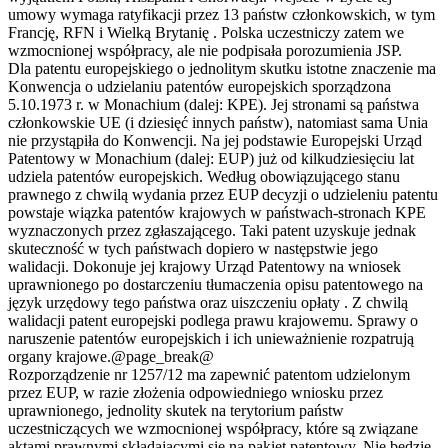
umowy wymaga ratyfikacji przez 13 państw członkowskich, w tym
Francję, RFN i Wielką Brytanię . Polska uczestniczy zatem we
wzmocnionej współpracy, ale nie podpisała porozumienia JSP.
Dla patentu europejskiego o jednolitym skutku istotne znaczenie ma
Konwencja o udzielaniu patentów europejskich sporządzona
5.10.1973 r. w Monachium (dalej: KPE). Jej stronami są państwa
członkowskie UE (i dziesięć innych państw), natomiast sama Unia
nie przystąpiła do Konwencji. Na jej podstawie Europejski Urząd
Patentowy w Monachium (dalej: EUP) już od kilkudziesięciu lat
udziela patentów europejskich. Według obowiązującego stanu
prawnego z chwilą wydania przez EUP decyzji o udzieleniu patentu
powstaje wiązka patentów krajowych w państwach-stronach KPE
wyznaczonych przez zgłaszającego. Taki patent uzyskuje jednak
skuteczność w tych państwach dopiero w następstwie jego
walidacji. Dokonuje jej krajowy Urząd Patentowy na wniosek
uprawnionego po dostarczeniu tłumaczenia opisu patentowego na
język urzędowy tego państwa oraz uiszczeniu opłaty . Z chwilą
walidacji patent europejski podlega prawu krajowemu. Sprawy o
naruszenie patentów europejskich i ich unieważnienie rozpatrują
organy krajowe.@page_break@
Rozporządzenie nr 1257/12 ma zapewnić patentom udzielonym
przez EUP, w razie złożenia odpowiedniego wniosku przez
uprawnionego, jednolity skutek na terytorium państw
uczestniczących we wzmocnionej współpracy, które są związane
aktami prawnymi składającymi się na pakiet patentowy. Nie będzie