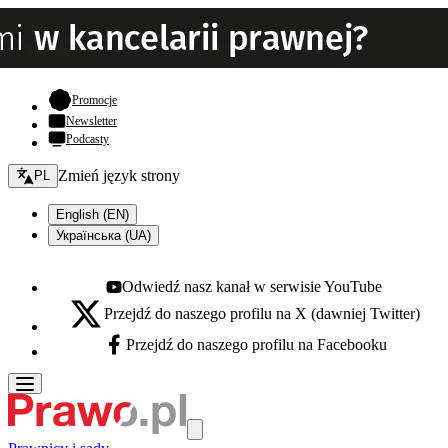
- otwiera się w nowej karcie
Promocje
Newsletter
Podcasty
Zmień język - bieżący:
Zmień język strony
PL
English (EN)
Українська (UA)
Odwiedź nasz kanał w serwisie YouTube
Youtube - otwiera się w nowej karcie
Przejdź do naszego profilu na X (dawniej Twitter)
X - otwiera się w nowej karcie
Przejdź do naszego profilu na Facebooku
Facebook - otwiera się w nowej karcie