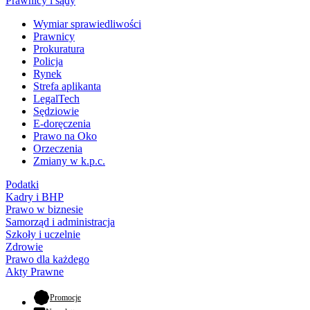
Prawnicy i sądy
Wymiar sprawiedliwości
Prawnicy
Prokuratura
Policja
Rynek
Strefa aplikanta
LegalTech
Sędziowie
E-doręczenia
Prawo na Oko
Orzeczenia
Zmiany w k.p.c.
Podatki
Kadry i BHP
Prawo w biznesie
Samorząd i administracja
Szkoły i uczelnie
Zdrowie
Prawo dla każdego
Akty Prawne
- otwiera się w nowej karcie
Promocje