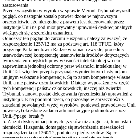
zastosowania.
Przede wszystkim w wyroku w sprawie Meroni Trybunał wyraził
pogląd, co następnie zostało potwier-dzone w najnowszym
orzecznictwie , że niezgodne z prawem jest delegowanie przez
instytucje Unii na pod-miot prywatny uprawnień dyskrecjonalnych
wiążących się z szerokim uznaniem.
Odnosząc ten pogląd do zarzutu Hiszpanii, należy zauważyć, że
rozporządzenie 1257/12 ma za podstawę art. 118 TFUE, który
przyznaje Parlamentowi i Radzie w ramach zwykłej procedury
ustawodawczej kompetencję ustanowienia środków dotyczących
tworzenia europejskich praw własności intelektualnej w celu
zapewnienia jednolitej ochrony praw własności intelektualnej w
Unii. Tak więc ten przepis przyznaje wymienionym instytucjom
unijnym wskazane kompetencje. Są to zatem kompetencje własne
Unii, a nie państw członkowskich. Dlatego wyposażenie w część
tych kompetencji państw członkowskich, inaczej niż twierdzi
Trybunał, stanowi postać delegowania (przeniesienia) uprawnień z
instytucji UE na podmiot trzeci, co pozostaje w sprzeczności z
zasadami powołanych wyżej wyroków, ponieważ prawodawca Unii
powierzył określone zadania administracyjne podmiotowi spoza
Unii.@page_break@
5. Zarzut dyskryminacji innych języków niż an-gielski, francuski i
niemiecki. Hiszpania, domagając się stwierdzenia nieważności
rozporządzenia nr 1260/12, podniosła pięć zarzutów. Są to: