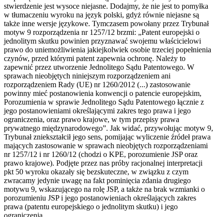
stwierdzenie jest wysoce niejasne. Dodajmy, że nie jest to pomyłka
w tłumaczeniu wyroku na język polski, gdyż równie niejasne są
także inne wersje językowe. Tymczasem powołany przez Trybunał
motyw 9 rozporządzenia nr 1257/12 brzmi: „Patent europejski o
jednolitym skutku powinien przyznawać swojemu właścicielowi
prawo do uniemożliwienia jakiejkolwiek osobie trzeciej popełnienia
czynów, przed którymi patent zapewnia ochronę. Należy to
zapewnić przez utworzenie Jednolitego Sądu Patentowego. W
sprawach nieobjętych niniejszym rozporządzeniem ani
rozporządzeniem Rady (UE) nr 1260/2012 (...) zastosowanie
powinny mieć postanowienia konwencji o patencie europejskim,
Porozumienia w sprawie Jednolitego Sądu Patentowego łącznie z
jego postanowieniami określającymi zakres tego prawa i jego
ograniczenia, oraz prawo krajowe, w tym przepisy prawa
prywatnego międzynarodowego”. Jak widać, przywołując motyw 9,
Trybunał zniekształcił jego sens, pomijając wyliczenie źródeł prawa
mających zastosowanie w sprawach nieobjętych rozporządzeniami
nr 1257/12 i nr 1260/12 (chodzi o KPE, porozumienie JSP oraz
prawo krajowe). Podjęte przez nas próby racjonalnej interpretacji
pkt 50 wyroku okazały się bezskuteczne, w związku z czym
zwracamy jedynie uwagę na fakt pominięcia zdania drugiego
motywu 9, wskazującego na rolę JSP, a także na brak wzmianki o
porozumieniu JSP i jego postanowieniach określających zakres
prawa (patentu europejskiego o jednolitym skutku) i jego
ograniczenia.