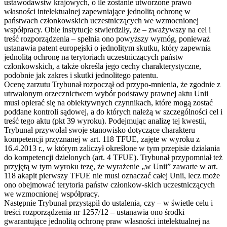
ustawodawstw krajowych, o ile zostanie utworzone prawo
własności intelektualnej zapewniające jednolitą ochronę w
państwach członkowskich uczestniczących we wzmocnionej
współpracy. Obie instytucje stwierdziły, że – zważywszy na cel i
treść rozporządzenia – spełnia ono powyższy wymóg, ponieważ
ustanawia patent europejski o jednolitym skutku, który zapewnia
jednolitą ochronę na terytoriach uczestniczących państw
członkowskich, a także określa jego cechy charakterystyczne,
podobnie jak zakres i skutki jednolitego patentu.
Ocenę zarzutu Trybunał rozpoczął od przypo-mnienia, że zgodnie z
utrwalonym orzecznictwem wybór podstawy prawnej aktu Unii
musi opierać się na obiektywnych czynnikach, które mogą zostać
poddane kontroli sądowej, a do których należą w szczególności cel i
treść tego aktu (pkt 39 wyroku). Podejmując analizę tej kwestii,
Trybunał przywołał swoje stanowisko dotyczące charakteru
kompetencji przyznanej w art. 118 TFUE, zajęte w wyroku z
16.4.2013 r., w którym zaliczył określone w tym przepisie działania
do kompetencji dzielonych (art. 4 TFUE). Trybunał przypomniał też
przyjętą w tym wyroku tezę, że wyrażenie „w Unii” zawarte w art.
118 akapit pierwszy TFUE nie musi oznaczać całej Unii, lecz może
ono obejmować terytoria państw członkow-skich uczestniczących
we wzmocnionej współpracy.
Następnie Trybunał przystąpił do ustalenia, czy – w świetle celu i
treści rozporządzenia nr 1257/12 – ustanawia ono środki
gwarantujące jednolitą ochronę praw własności intelektualnej na