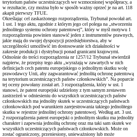
terytorium państw uczestniczących we wzmocnionej współpracy, a
w rezultacie, czy można było w sposób ważny oprzeć je na art. 118
akapit pierwszy TFUE.
Określając cel zaskarżonego rozporządzenia, Trybunał powołał art.
1 ust. 1 tego aktu, zgodnie z którym jego cel polega na „stworzeniu
jednolitego systemu ochrony patentowej”, który w myśl motywu 1
rozporządzenia powinien stanowić jeden z instrumentów prawnych,
jakie mają do swojej dyspozycji przedsiębiorstwa, aby w
szczególności umożliwić im dostosowanie ich działalności w
zakresie produkcji i dystrybucji ponad granicami krajowymi.
Odnośnie do treści rozporządzenia nr 1257/12 Trybunał stwierdził
najpierw, że przepisy tego aktu „wyrażają w zawartych w nich
definicjach cech patentu europejskiego o jednolitym skutku wolę
prawodawcy Unii, aby zagwarantować jednolitą ochronę patentową
na terytorium uczestniczących państw członkowskich”. Na poparcie
tej oceny powołany został art. 3 rozporządzenia, który w ust. 1
stanowi, że patent europejski udzielony z tym samym zestawem
zastrzeżeń w odniesieniu do wszystkich uczestniczących państw
członkowskich ma jednolity skutek w uczestniczących państwach
członkowskich pod warunkiem zarejestrowania takiego jednolitego
skutku w rejestrze jednolitej ochrony patentowej. Według art. 3 ust.
2 rozporządzenia patent europejski o jednolitym skutku ma jednolity
charakter i zapewnia jednolitą ochronę oraz ma taki sam skutek we
wszystkich uczestniczących państwach członkowskich. Może on
zostać ograniczony, przeniesiony, unieważniony lub może