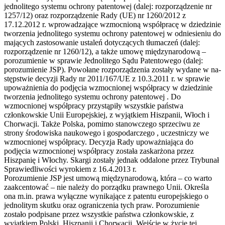
jednolitego systemu ochrony patentowej (dalej: rozporządzenie nr
1257/12) oraz rozporządzenie Rady (UE) nr 1260/2012 z
17.12.2012 r. wprowadzające wzmocnioną współpracę w dziedzinie
tworzenia jednolitego systemu ochrony patentowej w odniesieniu do
mających zastosowanie ustaleń dotyczących tłumaczeń (dalej:
rozporządzenie nr 1260/12), a także umowę międzynarodową –
porozumienie w sprawie Jednolitego Sądu Patentowego (dalej:
porozumienie JSP). Powołane rozporządzenia zostały wydane w na-
stępstwie decyzji Rady nr 2011/167/UE z 10.3.2011 r. w sprawie
upoważnienia do podjęcia wzmocnionej współpracy w dziedzinie
tworzenia jednolitego systemu ochrony patentowej . Do
wzmocnionej współpracy przystąpiły wszystkie państwa
członkowskie Unii Europejskiej, z wyjątkiem Hiszpanii, Włoch i
Chorwacji. Także Polska, pomimo stanowczego sprzeciwu ze
strony środowiska naukowego i gospodarczego , uczestniczy we
wzmocnionej współpracy. Decyzja Rady upoważniająca do
podjęcia wzmocnionej współpracy została zaskarżona przez
Hiszpanię i Włochy. Skargi zostały jednak oddalone przez Trybunał
Sprawiedliwości wyrokiem z 16.4.2013 r.
Porozumienie JSP jest umową międzynarodową, która – co warto
zaakcentować – nie należy do porządku prawnego Unii. Określa
ona m.in. prawa wyłączne wynikające z patentu europejskiego o
jednolitym skutku oraz ograniczenia tych praw. Porozumienie
zostało podpisane przez wszystkie państwa członkowskie, z
wyjątkiem Polski, Hiszpanii i Chorwacji. Wejście w życie tej