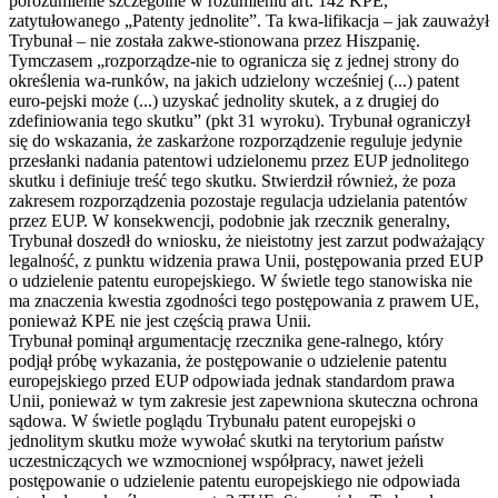
porozumienie szczególne w rozumieniu art. 142 KPE,
zatytułowanego „Patenty jednolite”. Ta kwa-lifikacja – jak zauważył
Trybunał – nie została zakwe-stionowana przez Hiszpanię.
Tymczasem „rozporządze-nie to ogranicza się z jednej strony do
określenia wa-runków, na jakich udzielony wcześniej (...) patent
euro-pejski może (...) uzyskać jednolity skutek, a z drugiej do
zdefiniowania tego skutku” (pkt 31 wyroku). Trybunał ograniczył
się do wskazania, że zaskarżone rozporządzenie reguluje jedynie
przesłanki nadania patentowi udzielonemu przez EUP jednolitego
skutku i definiuje treść tego skutku. Stwierdził również, że poza
zakresem rozporządzenia pozostaje regulacja udzielania patentów
przez EUP. W konsekwencji, podobnie jak rzecznik generalny,
Trybunał doszedł do wniosku, że nieistotny jest zarzut podważający
legalność, z punktu widzenia prawa Unii, postępowania przed EUP
o udzielenie patentu europejskiego. W świetle tego stanowiska nie
ma znaczenia kwestia zgodności tego postępowania z prawem UE,
ponieważ KPE nie jest częścią prawa Unii.
Trybunał pominął argumentację rzecznika gene-ralnego, który
podjął próbę wykazania, że postępowanie o udzielenie patentu
europejskiego przed EUP odpowiada jednak standardom prawa
Unii, ponieważ w tym zakresie jest zapewniona skuteczna ochrona
sądowa. W świetle poglądu Trybunału patent europejski o
jednolitym skutku może wywołać skutki na terytorium państw
uczestniczących we wzmocnionej współpracy, nawet jeżeli
postępowanie o udzielenie patentu europejskiego nie odpowiada