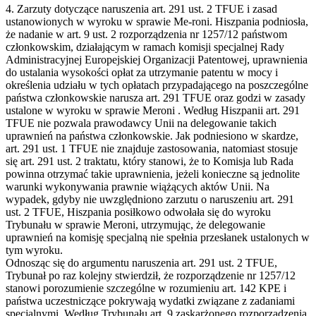
4. Zarzuty dotyczące naruszenia art. 291 ust. 2 TFUE i zasad
ustanowionych w wyroku w sprawie Me-roni. Hiszpania podniosła,
że nadanie w art. 9 ust. 2 rozporządzenia nr 1257/12 państwom
członkowskim, działającym w ramach komisji specjalnej Rady
Administracyjnej Europejskiej Organizacji Patentowej, uprawnienia
do ustalania wysokości opłat za utrzymanie patentu w mocy i
określenia udziału w tych opłatach przypadającego na poszczególne
państwa członkowskie narusza art. 291 TFUE oraz godzi w zasady
ustalone w wyroku w sprawie Meroni . Według Hiszpanii art. 291
TFUE nie pozwala prawodawcy Unii na delegowanie takich
uprawnień na państwa członkowskie. Jak podniesiono w skardze,
art. 291 ust. 1 TFUE nie znajduje zastosowania, natomiast stosuje
się art. 291 ust. 2 traktatu, który stanowi, że to Komisja lub Rada
powinna otrzymać takie uprawnienia, jeżeli konieczne są jednolite
warunki wykonywania prawnie wiążących aktów Unii. Na
wypadek, gdyby nie uwzględniono zarzutu o naruszeniu art. 291
ust. 2 TFUE, Hiszpania posiłkowo odwołała się do wyroku
Trybunału w sprawie Meroni, utrzymując, że delegowanie
uprawnień na komisję specjalną nie spełnia przesłanek ustalonych w
tym wyroku.
Odnosząc się do argumentu naruszenia art. 291 ust. 2 TFUE,
Trybunał po raz kolejny stwierdził, że rozporządzenie nr 1257/12
stanowi porozumienie szczególne w rozumieniu art. 142 KPE i
państwa uczestniczące pokrywają wydatki związane z zadaniami
specjalnymi. Według Trybunału art. 9 zaskarżonego rozporządzenia