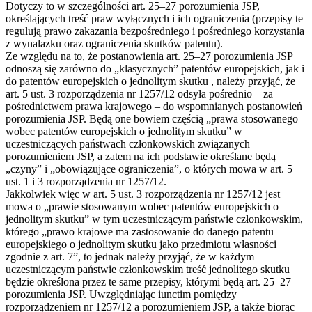
Dotyczy to w szczególności art. 25–27 porozumienia JSP,
określających treść praw wyłącznych i ich ograniczenia (przepisy te
regulują prawo zakazania bezpośredniego i pośredniego korzystania
z wynalazku oraz ograniczenia skutków patentu).
Ze względu na to, że postanowienia art. 25–27 porozumienia JSP
odnoszą się zarówno do „klasycznych” patentów europejskich, jak i
do patentów europejskich o jednolitym skutku , należy przyjąć, że
art. 5 ust. 3 rozporządzenia nr 1257/12 odsyła pośrednio – za
pośrednictwem prawa krajowego – do wspomnianych postanowień
porozumienia JSP. Będą one bowiem częścią „prawa stosowanego
wobec patentów europejskich o jednolitym skutku” w
uczestniczących państwach członkowskich związanych
porozumieniem JSP, a zatem na ich podstawie określane będą
„czyny” i „obowiązujące ograniczenia”, o których mowa w art. 5
ust. 1 i 3 rozporządzenia nr 1257/12.
Jakkolwiek więc w art. 5 ust. 3 rozporządzenia nr 1257/12 jest
mowa o „prawie stosowanym wobec patentów europejskich o
jednolitym skutku” w tym uczestniczącym państwie członkowskim,
którego „prawo krajowe ma zastosowanie do danego patentu
europejskiego o jednolitym skutku jako przedmiotu własności
zgodnie z art. 7”, to jednak należy przyjąć, że w każdym
uczestniczącym państwie członkowskim treść jednolitego skutku
będzie określona przez te same przepisy, którymi będą art. 25–27
porozumienia JSP. Uwzględniając iunctim pomiędzy
rozporządzeniem nr 1257/12 a porozumieniem JSP, a także biorąc