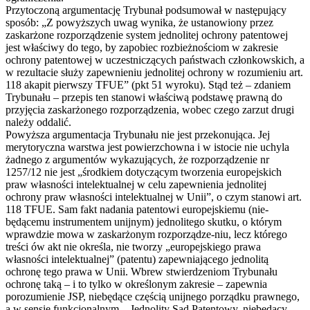
Przytoczoną argumentację Trybunał podsumował w następujący
sposób: „Z powyższych uwag wynika, że ustanowiony przez
zaskarżone rozporządzenie system jednolitej ochrony patentowej
jest właściwy do tego, by zapobiec rozbieżnościom w zakresie
ochrony patentowej w uczestniczących państwach członkowskich, a
w rezultacie służy zapewnieniu jednolitej ochrony w rozumieniu art.
118 akapit pierwszy TFUE” (pkt 51 wyroku). Stąd też – zdaniem
Trybunału – przepis ten stanowi właściwą podstawę prawną do
przyjęcia zaskarżonego rozporządzenia, wobec czego zarzut drugi
należy oddalić.
Powyższa argumentacja Trybunału nie jest przekonująca. Jej
merytoryczna warstwa jest powierzchowna i w istocie nie uchyla
żadnego z argumentów wykazujących, że rozporządzenie nr
1257/12 nie jest „środkiem dotyczącym tworzenia europejskich
praw własności intelektualnej w celu zapewnienia jednolitej
ochrony praw własności intelektualnej w Unii”, o czym stanowi art.
118 TFUE. Sam fakt nadania patentowi europejskiemu (nie-
będącemu instrumentem unijnym) jednolitego skutku, o którym
wprawdzie mowa w zaskarżonym rozporządze-niu, lecz którego
treści ów akt nie określa, nie tworzy „europejskiego prawa
własności intelektualnej” (patentu) zapewniającego jednolitą
ochronę tego prawa w Unii. Wbrew stwierdzeniom Trybunału
ochronę taką – i to tylko w określonym zakresie – zapewnia
porozumienie JSP, niebędące częścią unijnego porządku prawnego,
a w sensie funkcjonalnym – Jednolity Sąd Patentowy, niebędący