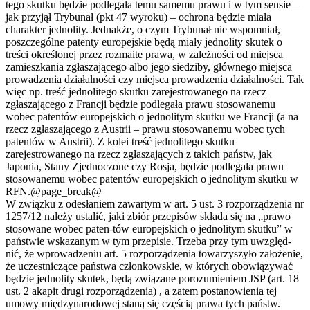
tego skutku będzie podlegała temu samemu prawu i w tym sensie –
jak przyjął Trybunał (pkt 47 wyroku) – ochrona będzie miała
charakter jednolity. Jednakże, o czym Trybunał nie wspomniał,
poszczególne patenty europejskie będą miały jednolity skutek o
treści określonej przez rozmaite prawa, w zależności od miejsca
zamieszkania zgłaszającego albo jego siedziby, głównego miejsca
prowadzenia działalności czy miejsca prowadzenia działalności. Tak
więc np. treść jednolitego skutku zarejestrowanego na rzecz
zgłaszającego z Francji będzie podlegała prawu stosowanemu
wobec patentów europejskich o jednolitym skutku we Francji (a na
rzecz zgłaszającego z Austrii – prawu stosowanemu wobec tych
patentów w Austrii). Z kolei treść jednolitego skutku
zarejestrowanego na rzecz zgłaszających z takich państw, jak
Japonia, Stany Zjednoczone czy Rosja, będzie podlegała prawu
stosowanemu wobec patentów europejskich o jednolitym skutku w
RFN.@page_break@
W związku z odesłaniem zawartym w art. 5 ust. 3 rozporządzenia nr
1257/12 należy ustalić, jaki zbiór przepisów składa się na „prawo
stosowane wobec paten-tów europejskich o jednolitym skutku” w
państwie wskazanym w tym przepisie. Trzeba przy tym uwzględ-
nić, że wprowadzeniu art. 5 rozporządzenia towarzyszyło założenie,
że uczestniczące państwa członkowskie, w których obowiązywać
będzie jednolity skutek, będą związane porozumieniem JSP (art. 18
ust. 2 akapit drugi rozporządzenia) , a zatem postanowienia tej
umowy międzynarodowej staną się częścią prawa tych państw.