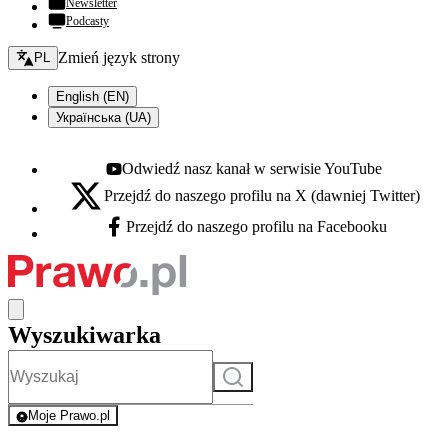
Newsletter
Podcasty
Zmień język - bieżący:
Zmień język strony
PL
English (EN)
Українська (UA)
Odwiedź nasz kanał w serwisie YouTube
Youtube - otwiera się w nowej karcie
Przejdź do naszego profilu na X (dawniej Twitter)
X - otwiera się w nowej karcie
Przejdź do naszego profilu na Facebooku
Facebook - otwiera się w nowej karcie
Wyszukiwarka
Szukaj
Moje Prawo.pl
- rejestracja i logowanie do serwisu