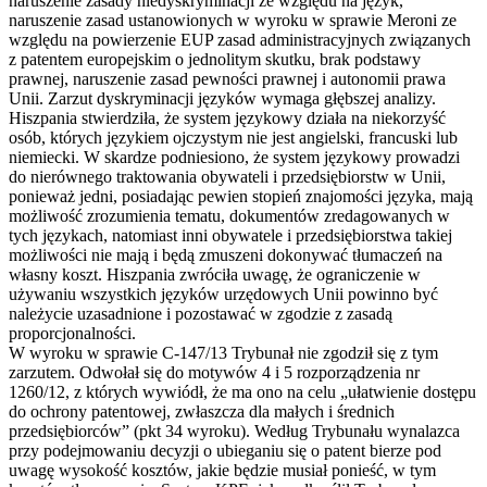
naruszenie zasady niedyskryminacji ze względu na język,
naruszenie zasad ustanowionych w wyroku w sprawie Meroni ze
względu na powierzenie EUP zasad administracyjnych związanych
z patentem europejskim o jednolitym skutku, brak podstawy
prawnej, naruszenie zasad pewności prawnej i autonomii prawa
Unii. Zarzut dyskryminacji języków wymaga głębszej analizy.
Hiszpania stwierdziła, że system językowy działa na niekorzyść
osób, których językiem ojczystym nie jest angielski, francuski lub
niemiecki. W skardze podniesiono, że system językowy prowadzi
do nierównego traktowania obywateli i przedsiębiorstw w Unii,
ponieważ jedni, posiadając pewien stopień znajomości języka, mają
możliwość zrozumienia tematu, dokumentów zredagowanych w
tych językach, natomiast inni obywatele i przedsiębiorstwa takiej
możliwości nie mają i będą zmuszeni dokonywać tłumaczeń na
własny koszt. Hiszpania zwróciła uwagę, że ograniczenie w
używaniu wszystkich języków urzędowych Unii powinno być
należycie uzasadnione i pozostawać w zgodzie z zasadą
proporcjonalności.
W wyroku w sprawie C-147/13 Trybunał nie zgodził się z tym
zarzutem. Odwołał się do motywów 4 i 5 rozporządzenia nr
1260/12, z których wywiódł, że ma ono na celu „ułatwienie dostępu
do ochrony patentowej, zwłaszcza dla małych i średnich
przedsiębiorców” (pkt 34 wyroku). Według Trybunału wynalazca
przy podejmowaniu decyzji o ubieganiu się o patent bierze pod
uwagę wysokość kosztów, jakie będzie musiał ponieść, w tym