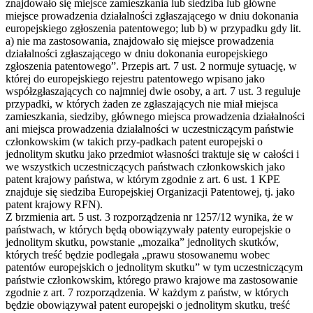
znajdowało się miejsce zamieszkania lub siedziba lub główne
miejsce prowadzenia działalności zgłaszającego w dniu dokonania
europejskiego zgłoszenia patentowego; lub b) w przypadku gdy lit.
a) nie ma zastosowania, znajdowało się miejsce prowadzenia
działalności zgłaszającego w dniu dokonania europejskiego
zgłoszenia patentowego”. Przepis art. 7 ust. 2 normuje sytuację, w
której do europejskiego rejestru patentowego wpisano jako
współzgłaszających co najmniej dwie osoby, a art. 7 ust. 3 reguluje
przypadki, w których żaden ze zgłaszających nie miał miejsca
zamieszkania, siedziby, głównego miejsca prowadzenia działalności
ani miejsca prowadzenia działalności w uczestniczącym państwie
członkowskim (w takich przy-padkach patent europejski o
jednolitym skutku jako przedmiot własności traktuje się w całości i
we wszystkich uczestniczących państwach członkowskich jako
patent krajowy państwa, w którym zgodnie z art. 6 ust. 1 KPE
znajduje się siedziba Europejskiej Organizacji Patentowej, tj. jako
patent krajowy RFN).
Z brzmienia art. 5 ust. 3 rozporządzenia nr 1257/12 wynika, że w
państwach, w których będą obowiązywały patenty europejskie o
jednolitym skutku, powstanie „mozaika” jednolitych skutków,
których treść będzie podlegała „prawu stosowanemu wobec
patentów europejskich o jednolitym skutku” w tym uczestniczącym
państwie członkowskim, którego prawo krajowe ma zastosowanie
zgodnie z art. 7 rozporządzenia. W każdym z państw, w których
będzie obowiązywał patent europejski o jednolitym skutku, treść