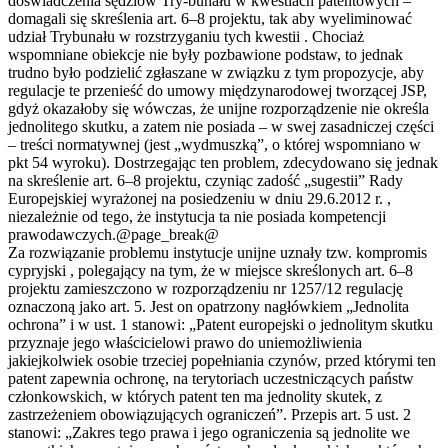
doświadczenia sędziów Try-bunału w kwestiach patentowych –
domagali się skreślenia art. 6–8 projektu, tak aby wyeliminować
udział Trybunału w rozstrzyganiu tych kwestii . Chociaż
wspomniane obiekcje nie były pozbawione podstaw, to jednak
trudno było podzielić zgłaszane w związku z tym propozycje, aby
regulacje te przenieść do umowy międzynarodowej tworzącej JSP,
gdyż okazałoby się wówczas, że unijne rozporządzenie nie określa
jednolitego skutku, a zatem nie posiada – w swej zasadniczej części
– treści normatywnej (jest „wydmuszką”, o której wspomniano w
pkt 54 wyroku). Dostrzegając ten problem, zdecydowano się jednak
na skreślenie art. 6–8 projektu, czyniąc zadość „sugestii” Rady
Europejskiej wyrażonej na posiedzeniu w dniu 29.6.2012 r. ,
niezależnie od tego, że instytucja ta nie posiada kompetencji
prawodawczych.@page_break@
Za rozwiązanie problemu instytucje unijne uznały tzw. kompromis
cypryjski , polegający na tym, że w miejsce skreślonych art. 6–8
projektu zamieszczono w rozporządzeniu nr 1257/12 regulację
oznaczoną jako art. 5. Jest on opatrzony nagłówkiem „Jednolita
ochrona” i w ust. 1 stanowi: „Patent europejski o jednolitym skutku
przyznaje jego właścicielowi prawo do uniemożliwienia
jakiejkolwiek osobie trzeciej popełniania czynów, przed którymi ten
patent zapewnia ochronę, na terytoriach uczestniczących państw
członkowskich, w których patent ten ma jednolity skutek, z
zastrzeżeniem obowiązujących ograniczeń”. Przepis art. 5 ust. 2
stanowi: „Zakres tego prawa i jego ograniczenia są jednolite we