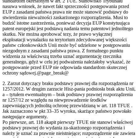
standardom określonym w art. 2 TUE. Stanowisko Trybunału
nasuwa wniosek, że nawet fakt sprzeczności postępowania przed
EUP z zasadami państwa prawa nie może stanowić podstawy do
stwierdzenia nieważności zaskarżonego rozporządzenia. Musi to
budzić istotne zastrzeżenia, ponieważ decyzja EUP konstytuująca
patent europejski jest podstawą nadania temu patentowi jednolitego
skutku. Nie można aprobować tezy, że prawo wyłącznej
eksploatacji wynalazku na terytorium zdecydowanej większości
państw członkowskich Unii może być udzielone w postępowaniu
niezgodnym z zasadami państwa prawa. Z formalnego punktu
widzenia za właściwszą trzeba uznać argumentację rzecznika
generalnego, gdyż w celu jej podważenia należałoby wykazać, że
postępowanie przed EUP nie odpowiada standardom skutecznej
ochrony sądowej.@page_break@
2. Zarzut dotyczący braku podstawy prawnej dla rozporządzenia nr
1257/2012. W drugim zarzucie Hisz-pania podniosła brak aktu Unii,
a – tytułem ewentualnym – brak podstawy prawnej rozporządzenia
nr 1257/12 ze względu na niewprowadzenie środków
zapewniających jednolitą ochronę przewidzianą w art. 118 TFUE .
Jak zaznaczono w pkt 33–35 wyroku, skarżące państwo powołało
następujące argumenty.
Po pierwsze, art. 118 akapit pierwszy TFUE nie stanowi właściwej
podstawy prawnej do wydania za-skarżonego rozporządzenia i
należy je uznać za prawnie nieistniejące; rozporządzenie nie zawiera