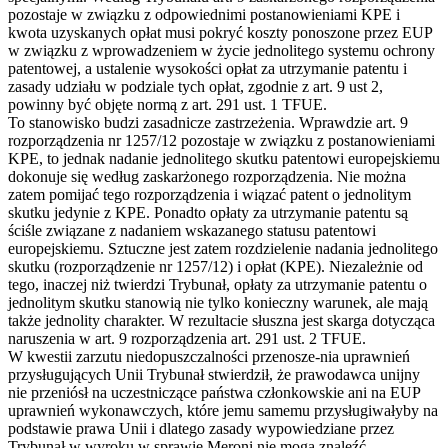
pozostaje w związku z odpowiednimi postanowieniami KPE i
kwota uzyskanych opłat musi pokryć koszty ponoszone przez EUP
w związku z wprowadzeniem w życie jednolitego systemu ochrony
patentowej, a ustalenie wysokości opłat za utrzymanie patentu i
zasady udziału w podziale tych opłat, zgodnie z art. 9 ust 2,
powinny być objęte normą z art. 291 ust. 1 TFUE.
To stanowisko budzi zasadnicze zastrzeżenia. Wprawdzie art. 9
rozporządzenia nr 1257/12 pozostaje w związku z postanowieniami
KPE, to jednak nadanie jednolitego skutku patentowi europejskiemu
dokonuje się według zaskarżonego rozporządzenia. Nie można
zatem pomijać tego rozporządzenia i wiązać patent o jednolitym
skutku jedynie z KPE. Ponadto opłaty za utrzymanie patentu są
ściśle związane z nadaniem wskazanego statusu patentowi
europejskiemu. Sztuczne jest zatem rozdzielenie nadania jednolitego
skutku (rozporządzenie nr 1257/12) i opłat (KPE). Niezależnie od
tego, inaczej niż twierdzi Trybunał, opłaty za utrzymanie patentu o
jednolitym skutku stanowią nie tylko konieczny warunek, ale mają
także jednolity charakter. W rezultacie słuszna jest skarga dotycząca
naruszenia w art. 9 rozporządzenia art. 291 ust. 2 TFUE.
W kwestii zarzutu niedopuszczalności przenosze-nia uprawnień
przysługujących Unii Trybunał stwierdził, że prawodawca unijny
nie przeniósł na uczestniczące państwa członkowskie ani na EUP
uprawnień wykonawczych, które jemu samemu przysługiwałyby na
podstawie prawa Unii i dlatego zasady wypowiedziane przez
Trybunał w wyroku w sprawie Meroni nie mogą znaleźć