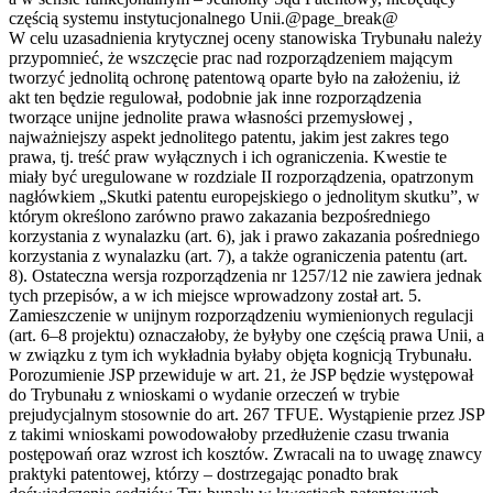
częścią systemu instytucjonalnego Unii.@page_break@
W celu uzasadnienia krytycznej oceny stanowiska Trybunału należy
przypomnieć, że wszczęcie prac nad rozporządzeniem mającym
tworzyć jednolitą ochronę patentową oparte było na założeniu, iż
akt ten będzie regulował, podobnie jak inne rozporządzenia
tworzące unijne jednolite prawa własności przemysłowej ,
najważniejszy aspekt jednolitego patentu, jakim jest zakres tego
prawa, tj. treść praw wyłącznych i ich ograniczenia. Kwestie te
miały być uregulowane w rozdziale II rozporządzenia, opatrzonym
nagłówkiem „Skutki patentu europejskiego o jednolitym skutku”, w
którym określono zarówno prawo zakazania bezpośredniego
korzystania z wynalazku (art. 6), jak i prawo zakazania pośredniego
korzystania z wynalazku (art. 7), a także ograniczenia patentu (art.
8). Ostateczna wersja rozporządzenia nr 1257/12 nie zawiera jednak
tych przepisów, a w ich miejsce wprowadzony został art. 5.
Zamieszczenie w unijnym rozporządzeniu wymienionych regulacji
(art. 6–8 projektu) oznaczałoby, że byłyby one częścią prawa Unii, a
w związku z tym ich wykładnia byłaby objęta kognicją Trybunału.
Porozumienie JSP przewiduje w art. 21, że JSP będzie występował
do Trybunału z wnioskami o wydanie orzeczeń w trybie
prejudycjalnym stosownie do art. 267 TFUE. Wystąpienie przez JSP
z takimi wnioskami powodowałoby przedłużenie czasu trwania
postępowań oraz wzrost ich kosztów. Zwracali na to uwagę znawcy
praktyki patentowej, którzy – dostrzegając ponadto brak