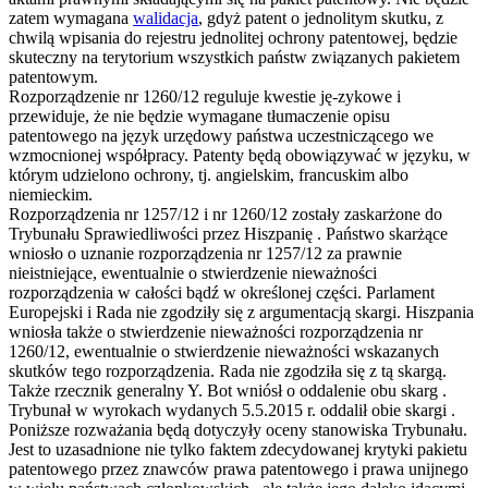
zatem wymagana
walidacja
, gdyż patent o jednolitym skutku, z
chwilą wpisania do rejestru jednolitej ochrony patentowej, będzie
skuteczny na terytorium wszystkich państw związanych pakietem
patentowym.
Rozporządzenie nr 1260/12 reguluje kwestie ję-zykowe i
przewiduje, że nie będzie wymagane tłumaczenie opisu
patentowego na język urzędowy państwa uczestniczącego we
wzmocnionej współpracy. Patenty będą obowiązywać w języku, w
którym udzielono ochrony, tj. angielskim, francuskim albo
niemieckim.
Rozporządzenia nr 1257/12 i nr 1260/12 zostały zaskarżone do
Trybunału Sprawiedliwości przez Hiszpanię . Państwo skarżące
wniosło o uznanie rozporządzenia nr 1257/12 za prawnie
nieistniejące, ewentualnie o stwierdzenie nieważności
rozporządzenia w całości bądź w określonej części. Parlament
Europejski i Rada nie zgodziły się z argumentacją skargi. Hiszpania
wniosła także o stwierdzenie nieważności rozporządzenia nr
1260/12, ewentualnie o stwierdzenie nieważności wskazanych
skutków tego rozporządzenia. Rada nie zgodziła się z tą skargą.
Także rzecznik generalny Y. Bot wniósł o oddalenie obu skarg .
Trybunał w wyrokach wydanych 5.5.2015 r. oddalił obie skargi .
Poniższe rozważania będą dotyczyły oceny stanowiska Trybunału.
Jest to uzasadnione nie tylko faktem zdecydowanej krytyki pakietu
patentowego przez znawców prawa patentowego i prawa unijnego