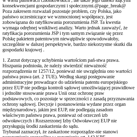
w wielu państwach członkowskich , ale także jego daleko idącymi
konsekwencjami gospodarczymi i społecznymi.@page_break@
Poza zakresem rozważań pozostaje problem, czy Polska, jako
państwo uczestniczące we wzmocnionej współpracy, jest
zobowiązana do ratyfikowania porozumienia JSP. Ta kwestia
wymaga odrębnej wnikliwej analizy. Warto jednak zauważyć, że
ratyfikacja porozumienia JSP i tym samym związanie się przez
Polskę pakietem patentowym niewątpliwie spowodowałoby,
szczególnie w dalszej perspektywie, bardzo niekorzystne skutki dla
gospodarki krajowej .
1. Zarzut dotyczący uchybienia wartościom pań-stwa prawa.
Hiszpania podniosła, że należy stwierdzić nieważność
rozporządzenia nr 1257/12, ponieważ nie uwzględnia ono wartości
państwa prawa (art. 2 TUE). Według skargi postępowanie
administracyjne prowadzące do udzielenia patentu europejskiego
przez EUP nie podlega kontroli sądowej umożliwiającej prawidłowe
i jednolite stosowanie prawa Unii oraz ochronę praw
podstawowych, co pozostaje w sprzeczności z zasadą przyznawania
ochrony sądowej. Decyzje i postanowienia wydane przez organ
międzynarodowy, jakim jest EUP, nie podlegają zasadom
właściwym państwu prawa, ponieważ od orzeczeń izb
odwoławczych i Rozszerzonej Izby Odwoławczej EUP nie
przysługują środki zaskarżenia do sądu.
Trybunał zaznaczył, że zaskarżone rozporządze-nie stanowi