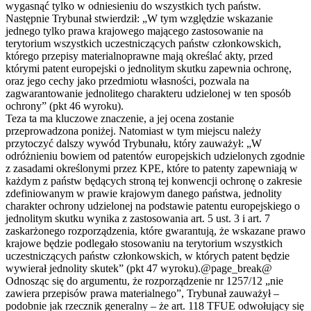
wygasnąć tylko w odniesieniu do wszystkich tych państw.
Następnie Trybunał stwierdził: „W tym względzie wskazanie
jednego tylko prawa krajowego mającego zastosowanie na
terytorium wszystkich uczestniczących państw członkowskich,
którego przepisy materialnoprawne mają określać akty, przed
którymi patent europejski o jednolitym skutku zapewnia ochronę,
oraz jego cechy jako przedmiotu własności, pozwala na
zagwarantowanie jednolitego charakteru udzielonej w ten sposób
ochrony” (pkt 46 wyroku).
Teza ta ma kluczowe znaczenie, a jej ocena zostanie
przeprowadzona poniżej. Natomiast w tym miejscu należy
przytoczyć dalszy wywód Trybunału, który zauważył: „W
odróżnieniu bowiem od patentów europejskich udzielonych zgodnie
z zasadami określonymi przez KPE, które to patenty zapewniają w
każdym z państw będących stroną tej konwencji ochronę o zakresie
zdefiniowanym w prawie krajowym danego państwa, jednolity
charakter ochrony udzielonej na podstawie patentu europejskiego o
jednolitym skutku wynika z zastosowania art. 5 ust. 3 i art. 7
zaskarżonego rozporządzenia, które gwarantują, że wskazane prawo
krajowe będzie podlegało stosowaniu na terytorium wszystkich
uczestniczących państw członkowskich, w których patent będzie
wywierał jednolity skutek” (pkt 47 wyroku).@page_break@
Odnosząc się do argumentu, że rozporządzenie nr 1257/12 „nie
zawiera przepisów prawa materialnego”, Trybunał zauważył –
podobnie jak rzecznik generalny – że art. 118 TFUE odwołujący się