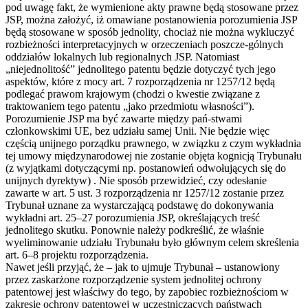
pod uwagę fakt, że wymienione akty prawne będą stosowane przez
JSP, można założyć, iż omawiane postanowienia porozumienia JSP
będą stosowane w sposób jednolity, chociaż nie można wykluczyć
rozbieżności interpretacyjnych w orzeczeniach poszcze-gólnych
oddziałów lokalnych lub regionalnych JSP. Natomiast
„niejednolitość” jednolitego patentu będzie dotyczyć tych jego
aspektów, które z mocy art. 7 rozporządzenia nr 1257/12 będą
podlegać prawom krajowym (chodzi o kwestie związane z
traktowaniem tego patentu „jako przedmiotu własności”).
Porozumienie JSP ma być zawarte między pań-stwami
członkowskimi UE, bez udziału samej Unii. Nie będzie więc
częścią unijnego porządku prawnego, w związku z czym wykładnia
tej umowy międzynarodowej nie zostanie objęta kognicją Trybunału
(z wyjątkami dotyczącymi np. postanowień odwołujących się do
unijnych dyrektyw) . Nie sposób przewidzieć, czy odesłanie
zawarte w art. 5 ust. 3 rozporządzenia nr 1257/12 zostanie przez
Trybunał uznane za wystarczającą podstawę do dokonywania
wykładni art. 25–27 porozumienia JSP, określających treść
jednolitego skutku. Ponownie należy podkreślić, że właśnie
wyeliminowanie udziału Trybunału było głównym celem skreślenia
art. 6–8 projektu rozporządzenia.
Nawet jeśli przyjąć, że – jak to ujmuje Trybunał – ustanowiony
przez zaskarżone rozporządzenie system jednolitej ochrony
patentowej jest właściwy do tego, by zapobiec rozbieżnościom w
zakresie ochrony patentowej w uczestniczących państwach