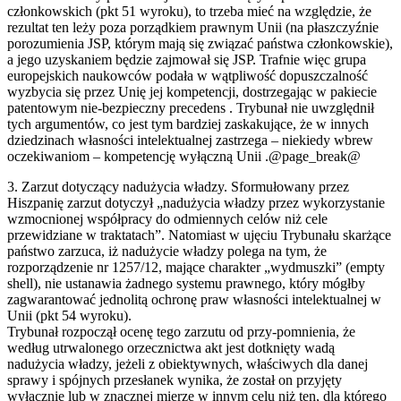
członkowskich (pkt 51 wyroku), to trzeba mieć na względzie, że
rezultat ten leży poza porządkiem prawnym Unii (na płaszczyźnie
porozumienia JSP, którym mają się związać państwa członkowskie),
a jego uzyskaniem będzie zajmował się JSP. Trafnie więc grupa
europejskich naukowców podała w wątpliwość dopuszczalność
wyzbycia się przez Unię jej kompetencji, dostrzegając w pakiecie
patentowym nie-bezpieczny precedens . Trybunał nie uwzględnił
tych argumentów, co jest tym bardziej zaskakujące, że w innych
dziedzinach własności intelektualnej zastrzega – niekiedy wbrew
oczekiwaniom – kompetencję wyłączną Unii .@page_break@
3. Zarzut dotyczący nadużycia władzy. Sformułowany przez
Hiszpanię zarzut dotyczył „nadużycia władzy przez wykorzystanie
wzmocnionej współpracy do odmiennych celów niż cele
przewidziane w traktatach”. Natomiast w ujęciu Trybunału skarżące
państwo zarzuca, iż nadużycie władzy polega na tym, że
rozporządzenie nr 1257/12, mające charakter „wydmuszki” (empty
shell), nie ustanawia żadnego systemu prawnego, który mógłby
zagwarantować jednolitą ochronę praw własności intelektualnej w
Unii (pkt 54 wyroku).
Trybunał rozpoczął ocenę tego zarzutu od przy-pomnienia, że
według utrwalonego orzecznictwa akt jest dotknięty wadą
nadużycia władzy, jeżeli z obiektywnych, właściwych dla danej
sprawy i spójnych przesłanek wynika, że został on przyjęty
wyłącznie lub w znacznej mierze w innym celu niż ten, dla którego