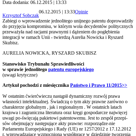
Data dodania: 06.12.2015 | 13:33
06.12.2015 | 13:33
Opinie
Krzysztof Sobczak
Zabiegi o wprowadzenie jednolitego unijnego patentu doprowadziły
do przyjęcia kompromisu, w którym wola decydentów politycznych
przeważyła nad racjami prawnymi i dążeniem do pogłębienia
integracji w ramach Unii - twierdzą Aurelia Nowicka i Ryszard
Skubisz.
AURELIA NOWICKA, RYSZARD SKUBISZ
Stanowisko Trybunału Sprawiedliwości
w sprawie jednolitego
patentu europejskiego
(uwagi krytyczne)
Artykuł pochodzi z miesięcznika
Państwo i Prawo 11/2015>>
W ostatnim ćwierćwieczu nastąpił dynamiczny rozwój prawa
własności intelektualnej. Świadczą o tym akty prawne zarówno o
charakterze globalnym , jak i regionalnym . W ostatnich latach
krajowa i zagraniczna literatura oraz kręgi gospodarcze najwięcej
uwagi po-święcają pakietowi patentowemu. Jest to zespół przepi-
sów obejmujący następujące akty prawne: rozporządze-nie
Parlamentu Europejskiego i Rady (UE) nr 1257/2012 z 17.12.2012
r. wprowadzające wzmocnioną współpracę w dziedzinie tworzenia