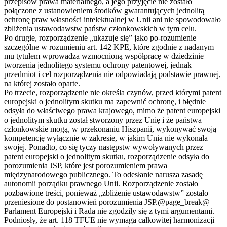
przepisów prawa materialnego, a jego przyjęcie nie zostało
połączone z ustanowieniem środków gwarantujących jednolitą
ochronę praw własności intelektualnej w Unii ani nie spowodowało
zbliżenia ustawodawstw państw członkowskich w tym celu.
Po drugie, rozporządzenie „ukazuje się” jako po-rozumienie
szczególne w rozumieniu art. 142 KPE, które zgodnie z nadanym
mu tytułem wprowadza wzmocnioną współpracę w dziedzinie
tworzenia jednolitego systemu ochrony patentowej, jednak
przedmiot i cel rozporządzenia nie odpowiadają podstawie prawnej,
na której zostało oparte.
Po trzecie, rozporządzenie nie określa czynów, przed którymi patent
europejski o jednolitym skutku ma zapewnić ochronę, i błędnie
odsyła do właściwego prawa krajowego, mimo że patent europejski
o jednolitym skutku został stworzony przez Unię i że państwa
członkowskie mogą, w przekonaniu Hiszpanii, wykonywać swoją
kompetencję wyłącznie w zakresie, w jakim Unia nie wykonała
swojej. Ponadto, co się tyczy następstw wywoływanych przez
patent europejski o jednolitym skutku, rozporządzenie odsyła do
porozumienia JSP, które jest porozumieniem prawa
międzynarodowego publicznego. To odesłanie narusza zasadę
autonomii porządku prawnego Unii. Rozporządzenie zostało
pozbawione treści, ponieważ „zbliżenie ustawodawstw” zostało
przeniesione do postanowień porozumienia JSP.@page_break@
Parlament Europejski i Rada nie zgodziły się z tymi argumentami.
Podniosły, że art. 118 TFUE nie wymaga całkowitej harmonizacji