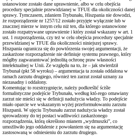
ustanowione zostało dane uprawnienie, albo w celu obejścia
procedury specjalnie przewidzianej w TFUE dla okoliczności danej
sprawy. Tymczasem, zdaniem Trybunału, Hiszpania nie dowodzi,
że rozporządzenie nr 1257/12 zostało przyjęte wyłącznie lub w
znacznej mierze w innym celu niż ten, dla którego ustanowione
zostało rozpatrywane uprawnienie i który został wskazany w art. 1
ust. 1 rozporządzenia, czy też w celu obejścia procedury specjalnie
przewidzianej w TFUE dla okoliczności niniejszej sprawy.
Hiszpania ogranicza się do powtórzenia swojej argumentacji, że
zaskarżone rozporządzenie nie definiuje systemu prawnego, który
mógłby zagwarantować jednolitą ochronę praw własności
intelektualnej w Unii. Ze względu na to, że – jak stwierdził
Trybunał (pkt 58 wyroku) – argumentacja ta została oddalona w
ramach zarzutu drugiego, również ten zarzut został uznany za
niezasadny i oddalony.
Komentując to rozstrzygnięcie, należy podkreślić ściśle
formalistyczne podejście Trybunału, według któ-rego omawiany
zarzut nie mieści się w definicji nadużycia władzy. To podejście
miało oparcie we wskazanym wyżej przeformułowaniu zarzutu
Hiszpanii. W ujęciu Trybunału zarzut nadużycia władzy został
sprowadzony do tej postaci wadliwości zaskarżonego
rozporządzenia, którą określono mianem „wydmuszki”, co
umożliwiło jego oddalenie z powołaniem się na argumentację
zastosowaną w odniesieniu do zarzutu drugiego.