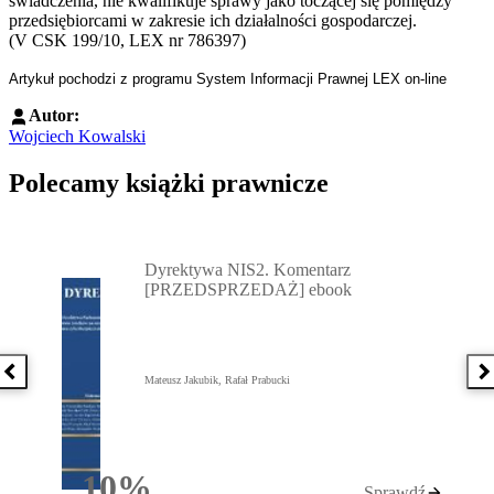
świadczenia, nie kwalifikuje sprawy jako toczącej się pomiędzy
przedsiębiorcami w zakresie ich działalności gospodarczej.
(V CSK 199/10, LEX nr 786397)
Artykuł pochodzi z programu System Informacji Prawnej LEX on-line
Autor:
Wojciech Kowalski
Polecamy książki prawnicze
Przejdź do: Dyrektywa NIS2. Komentarz [PRZEDSPRZEDAŻ] ebook,
Dyrektywa NIS2. Komentarz
[PRZEDSPRZEDAŻ] ebook
Poprzednia książka
N
Mateusz Jakubik, Rafał Prabucki
10%
Sprawdź