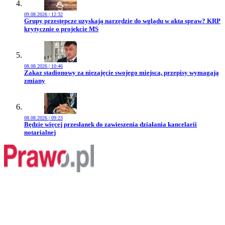
09.08.2026 | 12:32
Przejdź do artykułu:
Grupy przestępcze uzyskają narzędzie do wglądu w akta spraw? KRP
krytycznie o projekcie MS
08.08.2026 | 10:46
Przejdź do artykułu:
Zakaz stadionowy za niezajęcie swojego miejsca, przepisy wymagają
zmiany
08.08.2026 | 09:23
Przejdź do artykułu:
Będzie więcej przesłanek do zawieszenia działania kancelarii
notarialnej