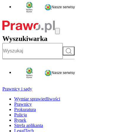
Nasze serwisy
Wyszukiwarka
Szukaj
Nasze serwisy
Prawnicy i sądy
Wymiar sprawiedliwości
Prawnicy
Prokuratura
Policja
Rynek
Strefa aplikanta
LegalTech