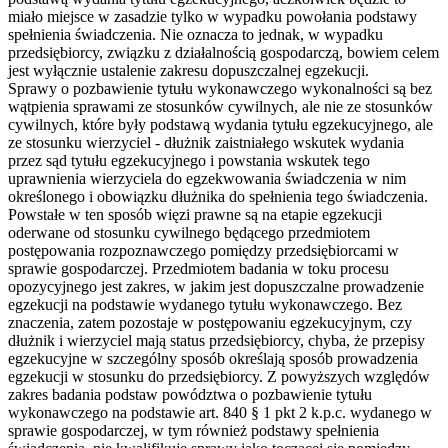
miało miejsce w zasadzie tylko w wypadku powołania podstawy
spełnienia świadczenia. Nie oznacza to jednak, w wypadku
przedsiębiorcy, związku z działalnością gospodarczą, bowiem celem
jest wyłącznie ustalenie zakresu dopuszczalnej egzekucji.
Sprawy o pozbawienie tytułu wykonawczego wykonalności są bez
wątpienia sprawami ze stosunków cywilnych, ale nie ze stosunków
cywilnych, które były podstawą wydania tytułu egzekucyjnego, ale
ze stosunku wierzyciel - dłużnik zaistniałego wskutek wydania
przez sąd tytułu egzekucyjnego i powstania wskutek tego
uprawnienia wierzyciela do egzekwowania świadczenia w nim
określonego i obowiązku dłużnika do spełnienia tego świadczenia.
Powstałe w ten sposób więzi prawne są na etapie egzekucji
oderwane od stosunku cywilnego będącego przedmiotem
postępowania rozpoznawczego pomiędzy przedsiębiorcami w
sprawie gospodarczej. Przedmiotem badania w toku procesu
opozycyjnego jest zakres, w jakim jest dopuszczalne prowadzenie
egzekucji na podstawie wydanego tytułu wykonawczego. Bez
znaczenia, zatem pozostaje w postępowaniu egzekucyjnym, czy
dłużnik i wierzyciel mają status przedsiębiorcy, chyba, że przepisy
egzekucyjne w szczególny sposób określają sposób prowadzenia
egzekucji w stosunku do przedsiębiorcy. Z powyższych względów
zakres badania podstaw powództwa o pozbawienie tytułu
wykonawczego na podstawie art. 840 § 1 pkt 2 k.p.c. wydanego w
sprawie gospodarczej, w tym również podstawy spełnienia