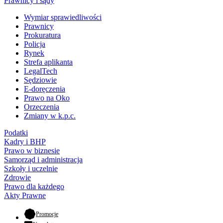
Prawnicy i sądy
Wymiar sprawiedliwości
Prawnicy
Prokuratura
Policja
Rynek
Strefa aplikanta
LegalTech
Sędziowie
E-doręczenia
Prawo na Oko
Orzeczenia
Zmiany w k.p.c.
Podatki
Kadry i BHP
Prawo w biznesie
Samorząd i administracja
Szkoły i uczelnie
Zdrowie
Prawo dla każdego
Akty Prawne
- otwiera się w nowej karcie
Promocje