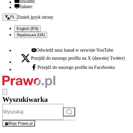
Newsletter
Podcasty
Zmień język - bieżący:
Zmień język strony
PL
English (EN)
Українська (UA)
Odwiedź nasz kanał w serwisie YouTube
Youtube - otwiera się w nowej karcie
Przejdź do naszego profilu na X (dawniej Twitter)
X - otwiera się w nowej karcie
Przejdź do naszego profilu na Facebooku
Facebook - otwiera się w nowej karcie
Wyszukiwarka
Szukaj
Moje Prawo.pl
- rejestracja i logowanie do serwisu