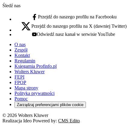
Śledź nas
Przejdź do naszego profilu na Facebooku
facebook - otwiera się w nowej karcie
Przejdź do naszego profilu na X (dawniej Twitter)
x - otwiera się w nowej karcie
Odwiedź nasz kanał w serwisie YouTube
youtube - otwiera się w nowej karcie
O nas
Zespół
Kontakt
Regulamin
Księgarnia Profinfo.pl
Wolters Kluwer
FEPI
FPOP
Mapa strony
Polityka prywatności
Pomoc
Zarządzaj preferencjami plików cookie
© 2026 Wolters Kluwer
Realizacja Ideo Powered by:
CMS Edito