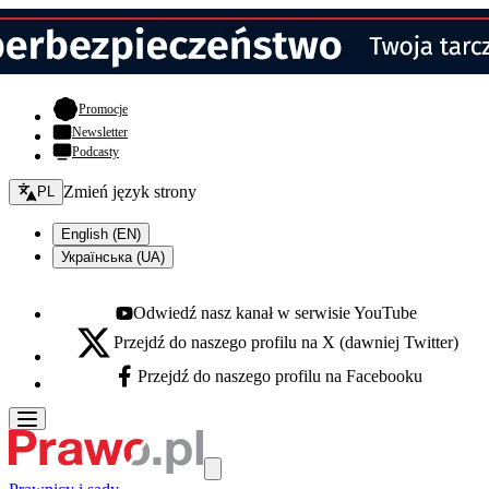
- otwiera się w nowej karcie
Promocje
Newsletter
Podcasty
Zmień język - bieżący:
Zmień język strony
PL
English (EN)
Українська (UA)
Odwiedź nasz kanał w serwisie YouTube
Youtube - otwiera się w nowej karcie
Przejdź do naszego profilu na X (dawniej Twitter)
X - otwiera się w nowej karcie
Przejdź do naszego profilu na Facebooku
Facebook - otwiera się w nowej karcie