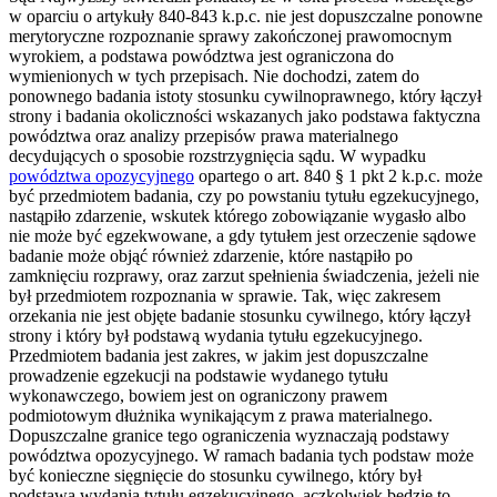
w oparciu o artykuły 840-843 k.p.c. nie jest dopuszczalne ponowne
merytoryczne rozpoznanie sprawy zakończonej prawomocnym
wyrokiem, a podstawa powództwa jest ograniczona do
wymienionych w tych przepisach. Nie dochodzi, zatem do
ponownego badania istoty stosunku cywilnoprawnego, który łączył
strony i badania okoliczności wskazanych jako podstawa faktyczna
powództwa oraz analizy przepisów prawa materialnego
decydujących o sposobie rozstrzygnięcia sądu. W wypadku
powództwa opozycyjnego
opartego o art. 840 § 1 pkt 2 k.p.c. może
być przedmiotem badania, czy po powstaniu tytułu egzekucyjnego,
nastąpiło zdarzenie, wskutek którego zobowiązanie wygasło albo
nie może być egzekwowane, a gdy tytułem jest orzeczenie sądowe
badanie może objąć również zdarzenie, które nastąpiło po
zamknięciu rozprawy, oraz zarzut spełnienia świadczenia, jeżeli nie
był przedmiotem rozpoznania w sprawie. Tak, więc zakresem
orzekania nie jest objęte badanie stosunku cywilnego, który łączył
strony i który był podstawą wydania tytułu egzekucyjnego.
Przedmiotem badania jest zakres, w jakim jest dopuszczalne
prowadzenie egzekucji na podstawie wydanego tytułu
wykonawczego, bowiem jest on ograniczony prawem
podmiotowym dłużnika wynikającym z prawa materialnego.
Dopuszczalne granice tego ograniczenia wyznaczają podstawy
powództwa opozycyjnego. W ramach badania tych podstaw może
być konieczne sięgnięcie do stosunku cywilnego, który był
podstawą wydania tytułu egzekucyjnego, aczkolwiek będzie to