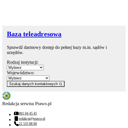
Baza teleadresowa
Sprawdź darmowy dostęp do pełnej bazy m.in. sądów i
urzędów.
Rodzaj instytucji:
Województwo:
Szukaj danych kontaktowych
Redakcja serwisu Prawo.pl
801 04 45 45
Numer telefonu:
redakcja@prawo.pl
Adres email:
22 535 88 00
Numer telefonu: