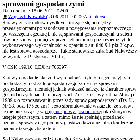
sprawami gospodarczymi
Data dodania: 18.06.2011 | 02:00
Wojciech Kowalski
18.06.2011 | 02:00
Aktualności
Sprawy ze stosunków cywilnych toczące się pomiędzy
przedsiębiorcami po zakończeniu postępowania rozpoznawczego i
po wszczęciu egzekucji, nie są sprawami gospodarczymi, a zatem
również sprawa pomiędzy przedsiębiorcami o pozbawienie tytułu
wykonawczego wykonalności w oparciu o art. 840 § 1 pkt 2 k.p.c.
nie jest sprawą gospodarczą. Takie stanowisko zajął Sąd Najwyższy
w wyroku z 19 stycznia 2011 r.,
V CSK 199/10, LEX nr 786397.
Sprawy o nadanie klauzuli wykonalności tytułom egzekucyjnym
pochodzącym od sądu gospodarczego są de iure sprawami
gospodarczymi, niemniej jednak wskazać należy, iż charakter spraw
gospodarczych nadał im przepis art. 2 ust. 7 ustawy z dnia 24 maja
1989 r. o rozpoznawaniu przez sądy spraw gospodarczych (Dz. U.
Nr 33, poz. 175 ze zm.). Jego sformułowanie wskazuje, że sprawy
te nie mieszczą się w
pojęciu sprawy gospodarczej
określonym w
ustępie pierwszym, a zatem, mimo że nie spełniają przesłanek
uznania sprawy za gospodarczą, ustawodawca uznał za konieczne
nadanie takiego charakteru.
Sąd Najwyższy stwierdził ponadto, że w toku procesu wszczętego