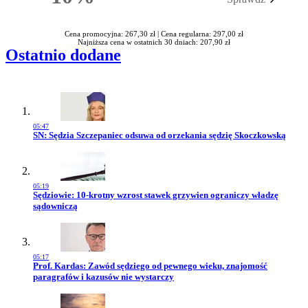
Rabatu
Cena promocyjna: 267,30 zł |
Cena regularna: 297,00 zł
Najniższa cena w ostatnich 30 dniach: 207,90 zł
Ostatnio dodane
05:47
Przejdź do artykułu:
SN: Sędzia Szczepaniec odsuwa od orzekania sędzię Skoczkowską
05:19
Przejdź do artykułu:
Sędziowie: 10-krotny wzrost stawek grzywien ograniczy władzę
sądowniczą
05:17
Przejdź do artykułu:
Prof. Kardas: Zawód sędziego od pewnego wieku, znajomość
paragrafów i kazusów nie wystarczy