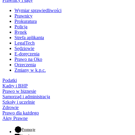
Prawnicy i sądy
Wymiar sprawiedliwości
Prawnicy
Prokuratura
Policja
Rynek
Strefa aplikanta
LegalTech
Sędziowie
E-doręczenia
Prawo na Oko
Orzeczenia
Zmiany w k.p.c.
Podatki
Kadry i BHP
Prawo w biznesie
Samorząd i administracja
Szkoły i uczelnie
Zdrowie
Prawo dla każdego
Akty Prawne
- otwiera się w nowej karcie
Promocje