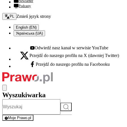
Newsletter
Podcasty
Zmień język - bieżący:
Zmień język strony
PL
English (EN)
Українська (UA)
Odwiedź nasz kanał w serwisie YouTube
Youtube - otwiera się w nowej karcie
Przejdź do naszego profilu na X (dawniej Twitter)
X - otwiera się w nowej karcie
Przejdź do naszego profilu na Facebooku
Facebook - otwiera się w nowej karcie
Wyszukiwarka
Szukaj
Moje Prawo.pl
- rejestracja i logowanie do serwisu