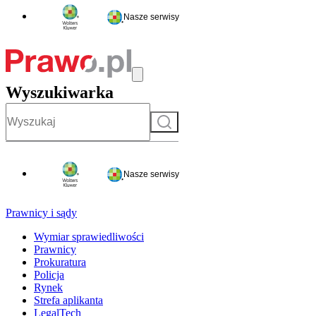
Nasze serwisy
Wyszukiwarka
Szukaj
Nasze serwisy
Prawnicy i sądy
Wymiar sprawiedliwości
Prawnicy
Prokuratura
Policja
Rynek
Strefa aplikanta
LegalTech