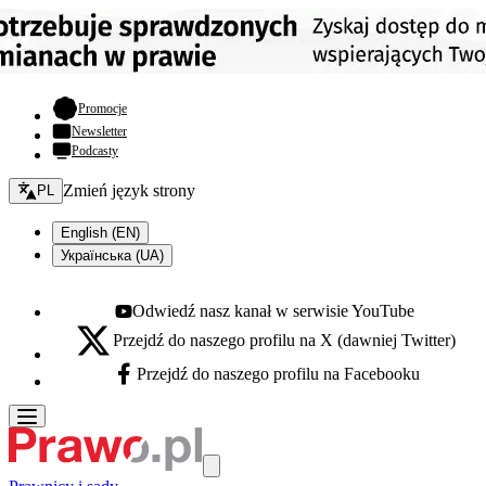
- otwiera się w nowej karcie
Promocje
Newsletter
Podcasty
Zmień język - bieżący:
Zmień język strony
PL
English (EN)
Українська (UA)
Odwiedź nasz kanał w serwisie YouTube
Youtube - otwiera się w nowej karcie
Przejdź do naszego profilu na X (dawniej Twitter)
X - otwiera się w nowej karcie
Przejdź do naszego profilu na Facebooku
Facebook - otwiera się w nowej karcie