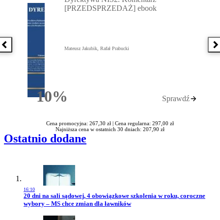
[PRZEDSPRZEDAŻ] ebook
Poprzednia książka
N
Mateusz Jakubik, Rafał Prabucki
10%
Sprawdź
Rabatu
Cena promocyjna: 267,30 zł |
Cena regularna: 297,00 zł
Najniższa cena w ostatnich 30 dniach: 207,90 zł
Ostatnio dodane
16:10
Przejdź do artykułu:
20 dni na sali sądowej, 4 obowiązkowe szkolenia w roku, coroczne
wybory – MS chce zmian dla ławników