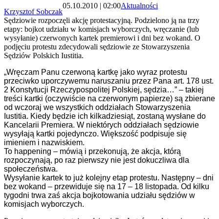
05.10.2010 | 02:00
Aktualności
Krzysztof Sobczak
Sędziowie rozpoczęli akcję protestacyjną. Podzielono ją na trzy
etapy: bojkot udziału w komisjach wyborczych, wręczanie (lub
wysyłanie) czerwonych kartek premierowi i dni bez wokand. O
podjęciu protestu zdecydowali sędziowie ze Stowarzyszenia
Sędziów Polskich Iustitia.
„Wręczam Panu czerwoną kartkę jako wyraz protestu
przeciwko uporczywemu naruszaniu przez Pana art. 178 ust.
2 Konstytucji Rzeczypospolitej Polskiej, sędzia…” – takiej
treści kartki (oczywiście na czerwonym papierze) są zbierane
od wczoraj we wszystkich oddziałach Stowarzyszenia
Iustitia. Kiedy będzie ich kilkadziesiąt, zostaną wysłane do
Kancelarii Premiera. W niektórych oddziałach sędziowie
wysyłają kartki pojedynczo. Większość podpisuje się
imieniem i nazwiskiem.
To happening – mówią i przekonują, że akcja, którą
rozpoczynają, po raz pierwszy nie jest dokuczliwa dla
społeczeństwa.
Wysyłanie kartek to już kolejny etap protestu. Następny – dni
bez wokand – przewiduje się na 17 – 18 listopada. Od kilku
tygodni trwa zaś akcja bojkotowania udziału sędziów w
komisjach wyborczych.