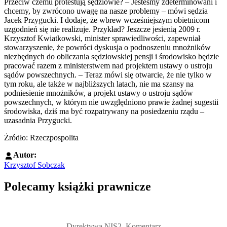
Przeciw czemu protestują sędziowie? – Jesteśmy zdeterminowani i
chcemy, by zwrócono uwagę na nasze problemy – mówi sędzia
Jacek Przygucki. I dodaje, że wbrew wcześniejszym obietnicom
uzgodnień się nie realizuje. Przykład? Jeszcze jesienią 2009 r.
Krzysztof Kwiatkowski, minister sprawiedliwości, zapewniał
stowarzyszenie, że powróci dyskusja o podnoszeniu mnożników
niezbędnych do obliczania sędziowskiej pensji i środowisko będzie
pracować razem z ministerstwem nad projektem ustawy o ustroju
sądów powszechnych. – Teraz mówi się otwarcie, że nie tylko w
tym roku, ale także w najbliższych latach, nie ma szansy na
podniesienie mnożników, a projekt ustawy o ustroju sądów
powszechnych, w którym nie uwzględniono prawie żadnej sugestii
środowiska, dziś ma być rozpatrywany na posiedzeniu rządu –
uzasadnia Przygucki.
Żródło: Rzeczpospolita
Autor:
Krzysztof Sobczak
Polecamy książki prawnicze
Przejdź do: Dyrektywa NIS2. Komentarz [PRZEDSPRZEDAŻ] ebook,
Dyrektywa NIS2. Komentarz