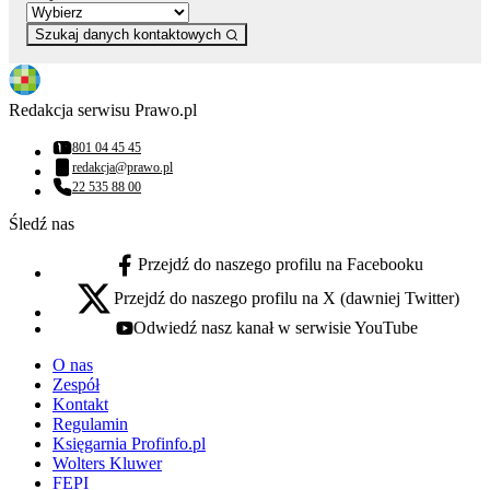
Szukaj danych kontaktowych
Redakcja serwisu Prawo.pl
801 04 45 45
Numer telefonu:
redakcja@prawo.pl
Adres email:
22 535 88 00
Numer telefonu:
Śledź nas
Przejdź do naszego profilu na Facebooku
facebook - otwiera się w nowej karcie
Przejdź do naszego profilu na X (dawniej Twitter)
x - otwiera się w nowej karcie
Odwiedź nasz kanał w serwisie YouTube
youtube - otwiera się w nowej karcie
O nas
Zespół
Kontakt
Regulamin
Księgarnia Profinfo.pl
Wolters Kluwer
FEPI