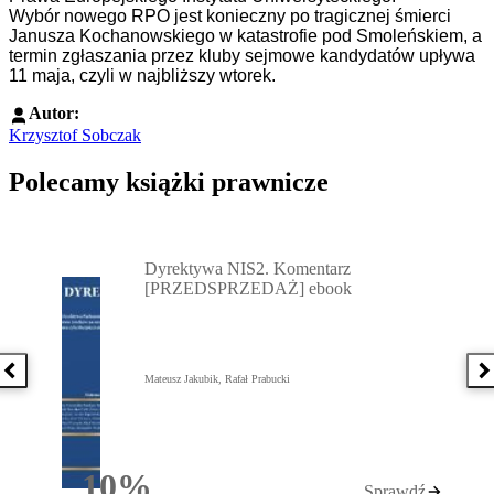
Wybór nowego RPO jest konieczny po tragicznej śmierci
Janusza Kochanowskiego w katastrofie pod Smoleńskiem, a
termin zgłaszania przez kluby sejmowe kandydatów upływa
11 maja, czyli w najbliższy wtorek.
Autor:
Krzysztof Sobczak
Polecamy książki prawnicze
Przejdź do: Dyrektywa NIS2. Komentarz [PRZEDSPRZEDAŻ] ebook,
Dyrektywa NIS2. Komentarz
[PRZEDSPRZEDAŻ] ebook
Poprzednia książka
N
Mateusz Jakubik, Rafał Prabucki
10%
Sprawdź