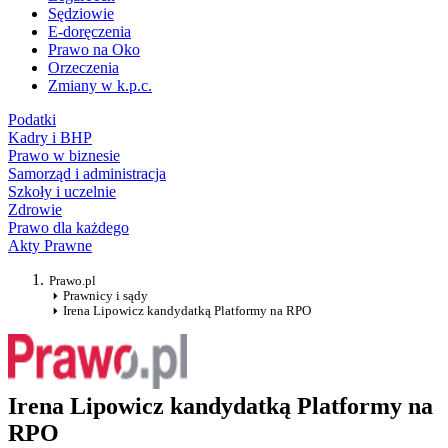
Sędziowie
E-doręczenia
Prawo na Oko
Orzeczenia
Zmiany w k.p.c.
Podatki
Kadry i BHP
Prawo w biznesie
Samorząd i administracja
Szkoły i uczelnie
Zdrowie
Prawo dla każdego
Akty Prawne
Prawo.pl
Prawnicy i sądy
Irena Lipowicz kandydatką Platformy na RPO
Irena Lipowicz kandydatką Platformy na
RPO