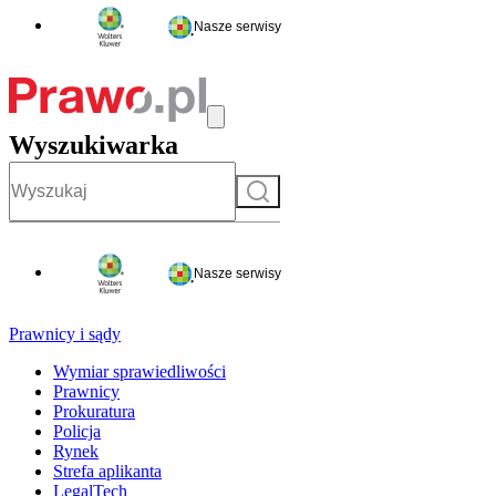
Nasze serwisy
Wyszukiwarka
Szukaj
Nasze serwisy
Prawnicy i sądy
Wymiar sprawiedliwości
Prawnicy
Prokuratura
Policja
Rynek
Strefa aplikanta
LegalTech