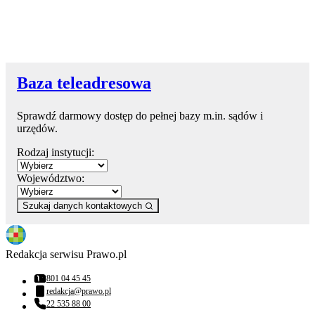
Baza teleadresowa
Sprawdź darmowy dostęp do pełnej bazy m.in. sądów i
urzędów.
Rodzaj instytucji:
Województwo:
Szukaj danych kontaktowych
Redakcja serwisu Prawo.pl
801 04 45 45
Numer telefonu:
redakcja@prawo.pl
Adres email:
22 535 88 00
Numer telefonu: