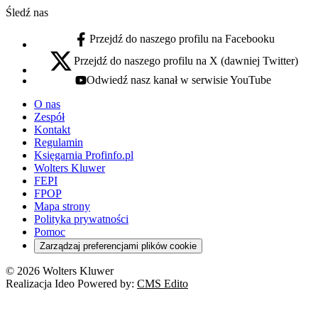
Śledź nas
Przejdź do naszego profilu na Facebooku
facebook - otwiera się w nowej karcie
Przejdź do naszego profilu na X (dawniej Twitter)
x - otwiera się w nowej karcie
Odwiedź nasz kanał w serwisie YouTube
youtube - otwiera się w nowej karcie
O nas
Zespół
Kontakt
Regulamin
Księgarnia Profinfo.pl
Wolters Kluwer
FEPI
FPOP
Mapa strony
Polityka prywatności
Pomoc
Zarządzaj preferencjami plików cookie
© 2026 Wolters Kluwer
Realizacja Ideo Powered by:
CMS Edito