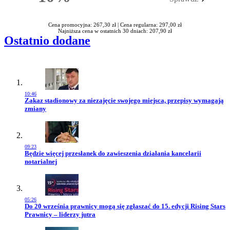
Rabatu
Cena promocyjna: 267,30 zł |
Cena regularna: 297,00 zł
Najniższa cena w ostatnich 30 dniach: 207,90 zł
Ostatnio dodane
10:46
Przejdź do artykułu:
Zakaz stadionowy za niezajęcie swojego miejsca, przepisy wymagają
zmiany
09:23
Przejdź do artykułu:
Będzie więcej przesłanek do zawieszenia działania kancelarii
notarialnej
05:26
Przejdź do artykułu:
Do 20 września prawnicy mogą się zgłaszać do 15. edycji Rising Stars
Prawnicy – liderzy jutra