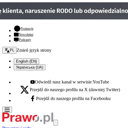
- otwiera się w nowej karcie
Promocje
Newsletter
Podcasty
Zmień język - bieżący:
Zmień język strony
PL
English (EN)
Українська (UA)
Odwiedź nasz kanał w serwisie YouTube
Youtube - otwiera się w nowej karcie
Przejdź do naszego profilu na X (dawniej Twitter)
X - otwiera się w nowej karcie
Przejdź do naszego profilu na Facebooku
Facebook - otwiera się w nowej karcie