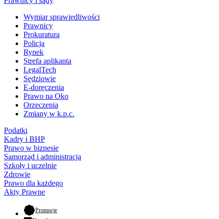
Prawnicy i sądy
Wymiar sprawiedliwości
Prawnicy
Prokuratura
Policja
Rynek
Strefa aplikanta
LegalTech
Sędziowie
E-doręczenia
Prawo na Oko
Orzeczenia
Zmiany w k.p.c.
Podatki
Kadry i BHP
Prawo w biznesie
Samorząd i administracja
Szkoły i uczelnie
Zdrowie
Prawo dla każdego
Akty Prawne
- otwiera się w nowej karcie
Promocje