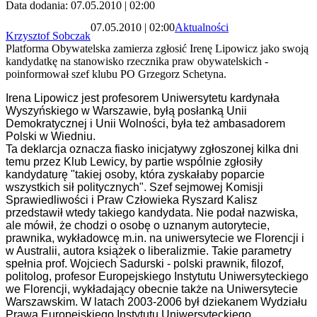
Data dodania: 07.05.2010 | 02:00
07.05.2010 | 02:00
Aktualności
Krzysztof Sobczak
Platforma Obywatelska zamierza zgłosić Irenę Lipowicz jako swoją
kandydatkę na stanowisko rzecznika praw obywatelskich -
poinformował szef klubu PO Grzegorz Schetyna.
Irena Lipowicz jest profesorem Uniwersytetu kardynała
Wyszyńskiego w Warszawie, byłą posłanką Unii
Demokratycznej i Unii Wolności, była też ambasadorem
Polski w Wiedniu.
Ta deklarcja oznacza fiasko inicjatywy zgłoszonej kilka dni
temu przez Klub Lewicy, by partie wspólnie zgłosiły
kandydaturę "takiej osoby, która zyskałaby poparcie
wszystkich sił politycznych". Szef sejmowej Komisji
Sprawiedliwości i Praw Człowieka Ryszard Kalisz
przedstawił wtedy takiego kandydata. Nie podał nazwiska,
ale mówił, że chodzi o osobę o uznanym autorytecie,
prawnika, wykładowcę m.in. na uniwersytecie we Florencji i
w Australii, autora książek o liberalizmie. Takie parametry
spełnia prof. Wojciech Sadurski - polski prawnik, filozof,
politolog, profesor Europejskiego Instytutu Uniwersyteckiego
we Florencji, wykładający obecnie także na Uniwersytecie
Warszawskim. W latach 2003-2006 był dziekanem Wydziału
Prawa Europejskiego Instytutu Uniwersyteckiego.