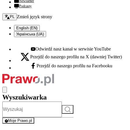
Newsletter
Podcasty
Zmień język - bieżący:
Zmień język strony
PL
English (EN)
Українська (UA)
Odwiedź nasz kanał w serwisie YouTube
Youtube - otwiera się w nowej karcie
Przejdź do naszego profilu na X (dawniej Twitter)
X - otwiera się w nowej karcie
Przejdź do naszego profilu na Facebooku
Facebook - otwiera się w nowej karcie
Wyszukiwarka
Szukaj
Moje Prawo.pl
- rejestracja i logowanie do serwisu