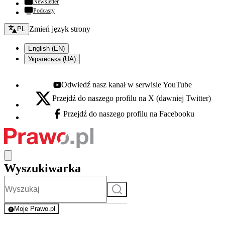
Newsletter
Podcasty
Zmień język - bieżący:
Zmień język strony
PL
English (EN)
Українська (UA)
Odwiedź nasz kanał w serwisie YouTube
Youtube - otwiera się w nowej karcie
Przejdź do naszego profilu na X (dawniej Twitter)
X - otwiera się w nowej karcie
Przejdź do naszego profilu na Facebooku
Facebook - otwiera się w nowej karcie
Wyszukiwarka
Szukaj
Moje Prawo.pl
- rejestracja i logowanie do serwisu