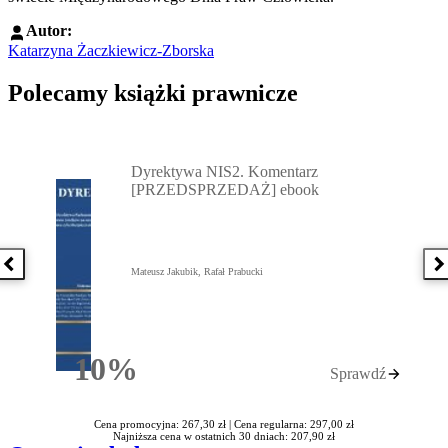
Autor:
Katarzyna Żaczkiewicz-Zborska
Polecamy książki prawnicze
Przejdź do: Dyrektywa NIS2. Komentarz [PRZEDSPRZEDAŻ] ebook,
Dyrektywa NIS2. Komentarz
[PRZEDSPRZEDAŻ] ebook
Poprzednia książka
N
Mateusz Jakubik, Rafał Prabucki
10%
Sprawdź
Rabatu
Cena promocyjna: 267,30 zł |
Cena regularna: 297,00 zł
Najniższa cena w ostatnich 30 dniach: 207,90 zł