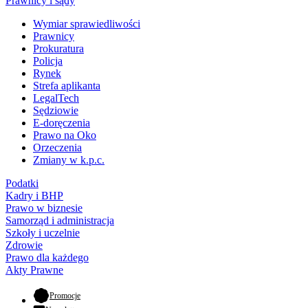
Prawnicy i sądy
Wymiar sprawiedliwości
Prawnicy
Prokuratura
Policja
Rynek
Strefa aplikanta
LegalTech
Sędziowie
E-doręczenia
Prawo na Oko
Orzeczenia
Zmiany w k.p.c.
Podatki
Kadry i BHP
Prawo w biznesie
Samorząd i administracja
Szkoły i uczelnie
Zdrowie
Prawo dla każdego
Akty Prawne
- otwiera się w nowej karcie
Promocje