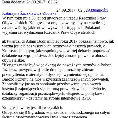
Data dodania: 24.09.2017 | 02:32
24.09.2017 | 02:32
Aktualności
Katarzyna Żaczkiewicz-Zborska
W tym roku mija 30 lat od utworzenia urzędu Rzecznika Praw
Obywatelskich. Kongres jest organizowany, aby na chwilę się
zastanowić się, jakie nowe wyzwania stoją przed Polakami -
wyjaśnia cel wydarzenia Rzecznik Praw Obywatelskich.
ak twierdzi dr Adam Bodnar,lipiec roku 2017 pokazał na nowo, jak
ważna jest dla nas wszystkich rozmowa o naszych prawach, o
Konstytucji i o tym, jak wspólnie, w otwartej debacie, poprawiać
działanie naszego państwa. Jak lepiej chronić prawa i wolności
obywatelskie.
"Kongres może być więc okazją do poważnych rozmów o Polsce.
Już teraz, przygotowując się do niego, możemy zbierać
przemyślenia, materiały do dyskusji, wymieniać się opiniami.
Bardzo liczymy na głos wszystkich zaangażowanych obywateli.
Zaprosiliśmy już na to spotkanie przedstawicieli czołowych
instytucji zajmujących się ochroną praw człowieka na świecie,
działaczy organizacji pozarządowych, ekspertów, polityków i
dziennikarzy" - czytamy na stronie internetowe RPO.
Kongres otwarty jest dla wszystkich.
Odbędzie się 8-9 grudnia, w przeddzień obchodzonego na całym
świecie Międzynarodowego Dnia Praw Człowieka.