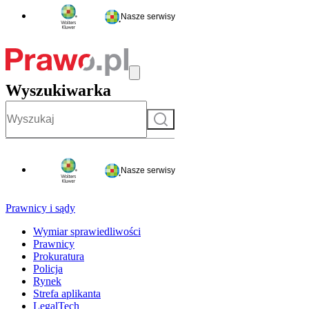
Nasze serwisy
Wyszukiwarka
Szukaj
Nasze serwisy
Prawnicy i sądy
Wymiar sprawiedliwości
Prawnicy
Prokuratura
Policja
Rynek
Strefa aplikanta
LegalTech