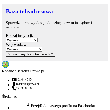
Baza teleadresowa
Sprawdź darmowy dostęp do pełnej bazy m.in. sądów i
urzędów.
Rodzaj instytucji:
Województwo:
Szukaj danych kontaktowych
Redakcja serwisu Prawo.pl
801 04 45 45
Numer telefonu:
redakcja@prawo.pl
Adres email:
22 535 88 00
Numer telefonu:
Śledź nas
Przejdź do naszego profilu na Facebooku
facebook - otwiera się w nowej karcie