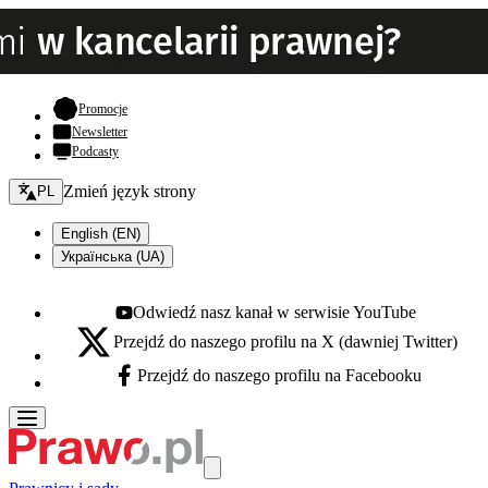
- otwiera się w nowej karcie
Promocje
Newsletter
Podcasty
Zmień język - bieżący:
Zmień język strony
PL
English (EN)
Українська (UA)
Odwiedź nasz kanał w serwisie YouTube
Youtube - otwiera się w nowej karcie
Przejdź do naszego profilu na X (dawniej Twitter)
X - otwiera się w nowej karcie
Przejdź do naszego profilu na Facebooku
Facebook - otwiera się w nowej karcie