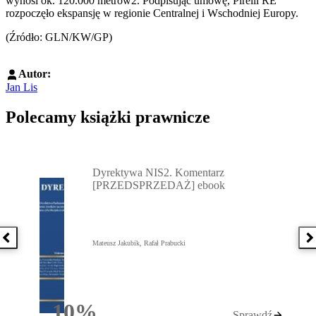
wynosi ok. 120.000 metrów2. Podpisując umowę, Pirelli RE
rozpoczęło ekspansję w regionie Centralnej i Wschodniej Europy.
(Źródło: GLN/KW/GP)
Autor:
Jan Lis
Polecamy książki prawnicze
Przejdź do: Dyrektywa NIS2. Komentarz [PRZEDSPRZEDAŻ] ebook,
Dyrektywa NIS2. Komentarz
[PRZEDSPRZEDAŻ] ebook
Poprzednia książka
N
Mateusz Jakubik, Rafał Prabucki
10%
Sprawdź