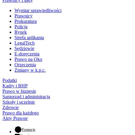
Prawnicy i sądy
Wymiar sprawiedliwości
Prawnicy
Prokuratura
Policja
Rynek
Strefa aplikanta
LegalTech
Sędziowie
E-doręczenia
Prawo na Oko
Orzeczenia
Zmiany w k.p.c.
Podatki
Kadry i BHP
Prawo w biznesie
Samorząd i administracja
Szkoły i uczelnie
Zdrowie
Prawo dla każdego
Akty Prawne
- otwiera się w nowej karcie
Promocje