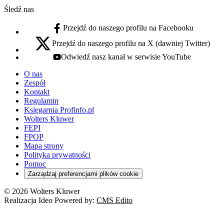
Śledź nas
Przejdź do naszego profilu na Facebooku
facebook - otwiera się w nowej karcie
Przejdź do naszego profilu na X (dawniej Twitter)
x - otwiera się w nowej karcie
Odwiedź nasz kanał w serwisie YouTube
youtube - otwiera się w nowej karcie
O nas
Zespół
Kontakt
Regulamin
Księgarnia Profinfo.pl
Wolters Kluwer
FEPI
FPOP
Mapa strony
Polityka prywatności
Pomoc
Zarządzaj preferencjami plików cookie
© 2026 Wolters Kluwer
Realizacja Ideo Powered by:
CMS Edito