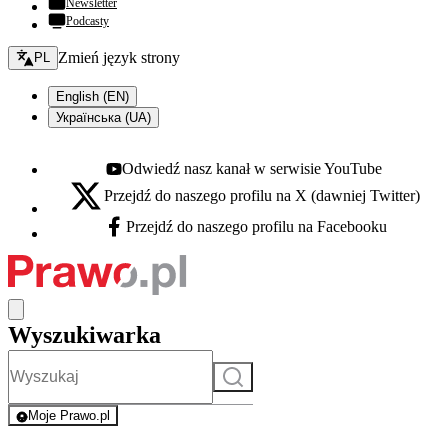
Newsletter
Podcasty
Zmień język - bieżący:
Zmień język strony
PL
English (EN)
Українська (UA)
Odwiedź nasz kanał w serwisie YouTube
Youtube - otwiera się w nowej karcie
Przejdź do naszego profilu na X (dawniej Twitter)
X - otwiera się w nowej karcie
Przejdź do naszego profilu na Facebooku
Facebook - otwiera się w nowej karcie
Wyszukiwarka
Szukaj
Moje Prawo.pl
- rejestracja i logowanie do serwisu