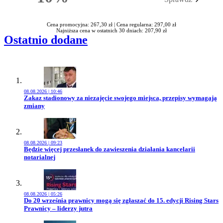
Rabatu
Cena promocyjna: 267,30 zł |
Cena regularna: 297,00 zł
Najniższa cena w ostatnich 30 dniach: 207,90 zł
Ostatnio dodane
08.08.2026 | 10:46
Przejdź do artykułu:
Zakaz stadionowy za niezajęcie swojego miejsca, przepisy wymagają
zmiany
08.08.2026 | 09:23
Przejdź do artykułu:
Będzie więcej przesłanek do zawieszenia działania kancelarii
notarialnej
08.08.2026 | 05:26
Przejdź do artykułu:
Do 20 września prawnicy mogą się zgłaszać do 15. edycji Rising Stars
Prawnicy – liderzy jutra