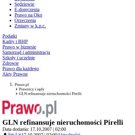
Sędziowie
E-doręczenia
Prawo na Oko
Orzeczenia
Zmiany w k.p.c.
Podatki
Kadry i BHP
Prawo w biznesie
Samorząd i administracja
Szkoły i uczelnie
Zdrowie
Prawo dla każdego
Akty Prawne
Prawo.pl
Prawnicy i sądy
GLN refinansuje nieruchomości Pirelli
GLN refinansuje nieruchomości Pirelli
Data dodania: 17.10.2007 | 02:00
Jan Lis
17.10.2007 | 02:00
Aktualności