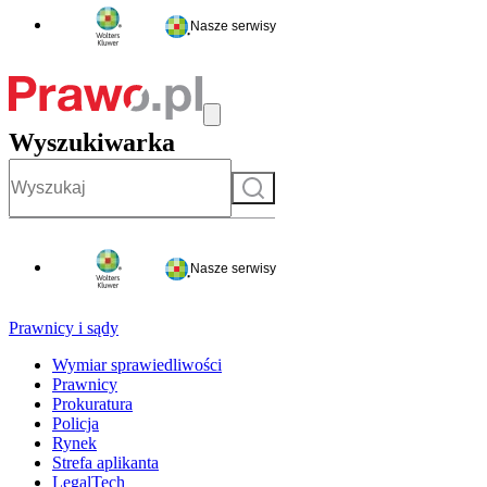
Nasze serwisy
Wyszukiwarka
Szukaj
Nasze serwisy
Prawnicy i sądy
Wymiar sprawiedliwości
Prawnicy
Prokuratura
Policja
Rynek
Strefa aplikanta
LegalTech