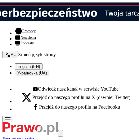
- otwiera się w nowej karcie
Promocje
Newsletter
Podcasty
Zmień język - bieżący:
Zmień język strony
PL
English (EN)
Українська (UA)
Odwiedź nasz kanał w serwisie YouTube
Youtube - otwiera się w nowej karcie
Przejdź do naszego profilu na X (dawniej Twitter)
X - otwiera się w nowej karcie
Przejdź do naszego profilu na Facebooku
Facebook - otwiera się w nowej karcie