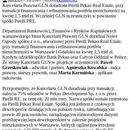
Kancelaria Prawna GLN doradzała Pirelli Pekao Real Estate, przy
transakcji finansowania i refinansowania portfela nieruchomości na
kwotę 1,5 mld zł. Wcześniej GLN uczestniczyło w powstaniu
spółki Pirelli PRE.
Departament Bankowości, Finansów i Rynków Kapitałowych
warszawskiego biura Kancelarii Prawnej GLN doradzał Nowe
Ogrody spółce z o.o., utworzonej przez Pirelli Pekao Real Estate,
przy transakcji finansowania i refinansowania portfela
nieruchomości w Warszawie i Gdańsku na kwotę 1,5 mld zł.
Kredytu udzielili spółce Bank Pekao oraz Calyon Oddział w Polsce.
Ze strony Kancelarii GLN w projekcie uczestniczyli:
Paweł
Grześkowiak
- adwokat i partner,
Agnieszka Kowalska
- radca
prawny, starszy prawnik, oraz
Marta Karmińska
- aplikant
radcowski.
Przypomnijmy, że Kancelaria GLN doradzała przy transakcji
nabycia 75% udziałów w Pekao Development Sp. z o.o. przez
Pirelli RE, za cenę ok. 20 mln euro. Nazwa spółki została zmieniona
na Pirelli Pekao Real Estate. Spółka jest jednym z czołowych
deweloperów działających na polskim rynku, zatrudniającym
prawie 40 pracowników, zarządzającym różnorodnymi dużymi
przedsięwzięciami deweloperskimi w zakresie projektów
mieszkaniowych w Warszawie, których ogólna powierzchnia