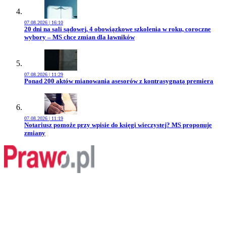
07.08.2026 | 16:10
Przejdź do artykułu:
20 dni na sali sądowej, 4 obowiązkowe szkolenia w roku, coroczne
wybory – MS chce zmian dla ławników
07.08.2026 | 11:29
Przejdź do artykułu:
Ponad 200 aktów mianowania asesorów z kontrasygnatą premiera
07.08.2026 | 11:19
Przejdź do artykułu:
Notariusz pomoże przy wpisie do księgi wieczystej? MS proponuje
zmiany