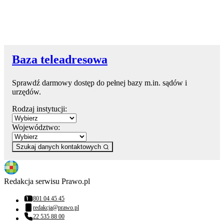
Baza teleadresowa
Sprawdź darmowy dostęp do pełnej bazy m.in. sądów i
urzędów.
Rodzaj instytucji:
Województwo:
Szukaj danych kontaktowych
Redakcja serwisu Prawo.pl
801 04 45 45
Numer telefonu:
redakcja@prawo.pl
Adres email:
22 535 88 00
Numer telefonu: