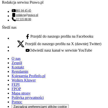
Redakcja serwisu Prawo.pl
801 04 45 45
Numer telefonu:
redakcja@prawo.pl
Adres email:
22 535 88 00
Numer telefonu:
Śledź nas
Przejdź do naszego profilu na Facebooku
facebook - otwiera się w nowej karcie
Przejdź do naszego profilu na X (dawniej Twitter)
x - otwiera się w nowej karcie
Odwiedź nasz kanał w serwisie YouTube
youtube - otwiera się w nowej karcie
O nas
Zespół
Kontakt
Regulamin
Księgarnia Profinfo.pl
Wolters Kluwer
FEPI
FPOP
Mapa strony
Polityka prywatności
Pomoc
Zarządzaj preferencjami plików cookie