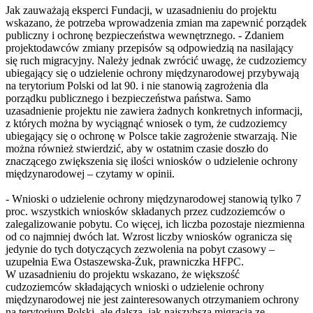
Jak zauważają eksperci Fundacji, w uzasadnieniu do projektu
wskazano, że potrzeba wprowadzenia zmian ma zapewnić porządek
publiczny i ochronę bezpieczeństwa wewnętrznego. - Zdaniem
projektodawców zmiany przepisów są odpowiedzią na nasilający
się ruch migracyjny. Należy jednak zwrócić uwagę, że cudzoziemcy
ubiegający się o udzielenie ochrony międzynarodowej przybywają
na terytorium Polski od lat 90. i nie stanowią zagrożenia dla
porządku publicznego i bezpieczeństwa państwa. Samo
uzasadnienie projektu nie zawiera żadnych konkretnych informacji,
z których można by wyciągnąć wniosek o tym, że cudzoziemcy
ubiegający się o ochronę w Polsce takie zagrożenie stwarzają. Nie
można również stwierdzić, aby w ostatnim czasie doszło do
znaczącego zwiększenia się ilości wniosków o udzielenie ochrony
międzynarodowej – czytamy w opinii.
- Wnioski o udzielenie ochrony międzynarodowej stanowią tylko 7
proc. wszystkich wniosków składanych przez cudzoziemców o
zalegalizowanie pobytu. Co więcej, ich liczba pozostaje niezmienna
od co najmniej dwóch lat. Wzrost liczby wniosków ogranicza się
jedynie do tych dotyczących zezwolenia na pobyt czasowy –
uzupełnia Ewa Ostaszewska-Żuk, prawniczka HFPC.
W uzasadnieniu do projektu wskazano, że większość
cudzoziemców składających wnioski o udzielenie ochrony
międzynarodowej nie jest zainteresowanych otrzymaniem ochrony
na terytorium Polski, ale dalszą, jak najszybszą migracją ze