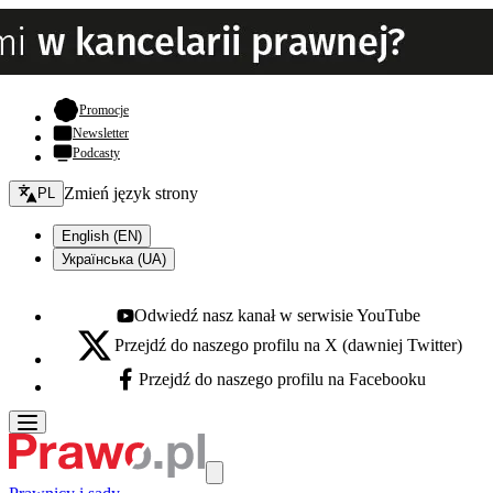
- otwiera się w nowej karcie
Promocje
Newsletter
Podcasty
Zmień język - bieżący:
Zmień język strony
PL
English (EN)
Українська (UA)
Odwiedź nasz kanał w serwisie YouTube
Youtube - otwiera się w nowej karcie
Przejdź do naszego profilu na X (dawniej Twitter)
X - otwiera się w nowej karcie
Przejdź do naszego profilu na Facebooku
Facebook - otwiera się w nowej karcie