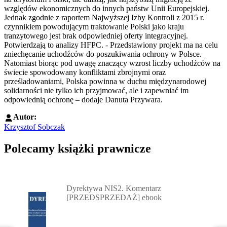
względów ekonomicznych do innych państw Unii Europejskiej.
Jednak zgodnie z raportem Najwyższej Izby Kontroli z 2015 r.
czynnikiem powodującym traktowanie Polski jako kraju
tranzytowego jest brak odpowiedniej oferty integracyjnej.
Potwierdzają to analizy HFPC. - Przedstawiony projekt ma na celu
zniechęcanie uchodźców do poszukiwania ochrony w Polsce.
Natomiast biorąc pod uwagę znaczący wzrost liczby uchodźców na
świecie spowodowany konfliktami zbrojnymi oraz
prześladowaniami, Polska powinna w duchu międzynarodowej
solidarności nie tylko ich przyjmować, ale i zapewniać im
odpowiednią ochronę – dodaje Danuta Przywara.
Autor:
Krzysztof Sobczak
Polecamy książki prawnicze
Przejdź do: Dyrektywa NIS2. Komentarz [PRZEDSPRZEDAŻ] ebook,
Dyrektywa NIS2. Komentarz
[PRZEDSPRZEDAŻ] ebook