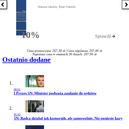
Poprzednia książka
N
Mateusz Jakubik, Rafał Prabucki
10%
Sprawdź
Rabatu
Cena promocyjna: 267,30 zł |
Cena regularna: 297,00 zł
Najniższa cena w ostatnich 30 dniach: 207,90 zł
Ostatnio dodane
08:01
Przejdź do artykułu:
I Prezes SN: Minister podważa zaufanie do sędziów
05:42
Przejdź do artykułu:
SN: Radca działał jak komornik, ale samowolnie. Nie poniesie kary