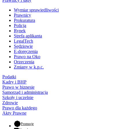
Prawnicy i sądy
Wymiar sprawiedliwości
Prawnicy
Prokuratura
Policja
Rynek
Strefa aplikanta
LegalTech
Sędziowie
E-doręczenia
Prawo na Oko
Orzeczenia
Zmiany w k.p.c.
Podatki
Kadry i BHP
Prawo w biznesie
Samorząd i administracja
Szkoły i uczelnie
Zdrowie
Prawo dla każdego
Akty Prawne
- otwiera się w nowej karcie
Promocje