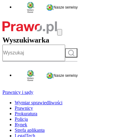
Nasze serwisy
Wyszukiwarka
Szukaj
Nasze serwisy
Prawnicy i sądy
Wymiar sprawiedliwości
Prawnicy
Prokuratura
Policja
Rynek
Strefa aplikanta
LegalTech