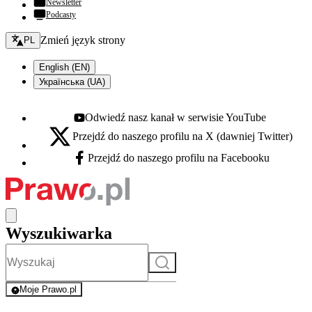
Newsletter
Podcasty
Zmień język - bieżący:
Zmień język strony
PL
English (EN)
Українська (UA)
Odwiedź nasz kanał w serwisie YouTube
Youtube - otwiera się w nowej karcie
Przejdź do naszego profilu na X (dawniej Twitter)
X - otwiera się w nowej karcie
Przejdź do naszego profilu na Facebooku
Facebook - otwiera się w nowej karcie
Wyszukiwarka
Szukaj
Moje Prawo.pl
- rejestracja i logowanie do serwisu