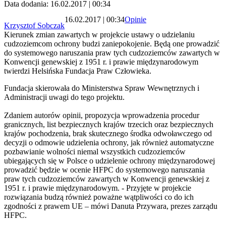
Data dodania: 16.02.2017 | 00:34
16.02.2017 | 00:34
Opinie
Krzysztof Sobczak
Kierunek zmian zawartych w projekcie ustawy o udzielaniu
cudzoziemcom ochrony budzi zaniepokojenie. Będą one prowadzić
do systemowego naruszania praw tych cudzoziemców zawartych w
Konwencji genewskiej z 1951 r. i prawie międzynarodowym
twierdzi Helsińska Fundacja Praw Człowieka.
Fundacja skierowała do Ministerstwa Spraw Wewnętrznych i
Administracji uwagi do tego projektu.
Zdaniem autorów opinii, propozycja wprowadzenia procedur
granicznych, list bezpiecznych krajów trzecich oraz bezpiecznych
krajów pochodzenia, brak skutecznego środka odwoławczego od
decyzji o odmowie udzielenia ochrony, jak również automatyczne
pozbawianie wolności niemal wszystkich cudzoziemców
ubiegających się w Polsce o udzielenie ochrony międzynarodowej
prowadzić będzie w ocenie HFPC do systemowego naruszania
praw tych cudzoziemców zawartych w Konwencji genewskiej z
1951 r. i prawie międzynarodowym. - Przyjęte w projekcie
rozwiązania budzą również poważne wątpliwości co do ich
zgodności z prawem UE – mówi Danuta Przywara, prezes zarządu
HFPC.