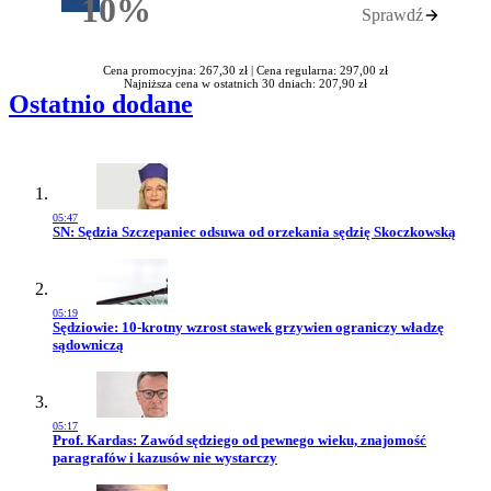
10%
Sprawdź
Rabatu
Cena promocyjna: 267,30 zł |
Cena regularna: 297,00 zł
Najniższa cena w ostatnich 30 dniach: 207,90 zł
Ostatnio dodane
05:47
Przejdź do artykułu:
SN: Sędzia Szczepaniec odsuwa od orzekania sędzię Skoczkowską
05:19
Przejdź do artykułu:
Sędziowie: 10-krotny wzrost stawek grzywien ograniczy władzę
sądowniczą
05:17
Przejdź do artykułu:
Prof. Kardas: Zawód sędziego od pewnego wieku, znajomość
paragrafów i kazusów nie wystarczy