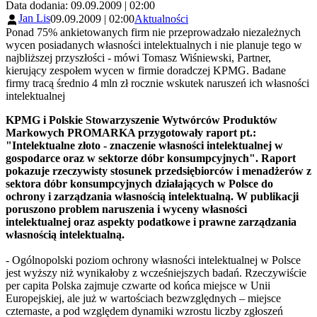
Data dodania: 09.09.2009 | 02:00
Jan Lis
09.09.2009 | 02:00
Aktualności
Ponad 75% ankietowanych firm nie przeprowadzało niezależnych
wycen posiadanych własności intelektualnych i nie planuje tego w
najbliższej przyszłości - mówi Tomasz Wiśniewski, Partner,
kierujący zespołem wycen w firmie doradczej KPMG. Badane
firmy tracą średnio 4 mln zł rocznie wskutek naruszeń ich własności
intelektualnej
KPMG i Polskie Stowarzyszenie Wytwórców Produktów
Markowych PROMARKA przygotowały raport pt.:
"Intelektualne złoto - znaczenie własności intelektualnej w
gospodarce oraz w sektorze dóbr konsumpcyjnych". Raport
pokazuje rzeczywisty stosunek przedsiębiorców i menadżerów z
sektora dóbr konsumpcyjnych działających w Polsce do
ochrony i zarządzania własnością intelektualną. W publikacji
poruszono problem naruszenia i wyceny własności
intelektualnej oraz aspekty podatkowe i prawne zarządzania
własnością intelektualną.
- Ogólnopolski poziom ochrony własności intelektualnej w Polsce
jest wyższy niż wynikałoby z wcześniejszych badań. Rzeczywiście
per capita Polska zajmuje czwarte od końca miejsce w Unii
Europejskiej, ale już w wartościach bezwzględnych – miejsce
czternaste, a pod względem dynamiki wzrostu liczby zgłoszeń