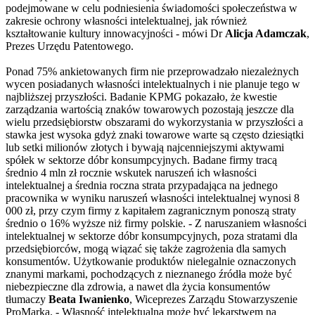
podejmowane w celu podniesienia świadomości społeczeństwa w
zakresie ochrony własności intelektualnej, jak również
kształtowanie kultury innowacyjności - mówi Dr
Alicja Adamczak
,
Prezes Urzędu Patentowego.
Ponad 75% ankietowanych firm nie przeprowadzało niezależnych
wycen posiadanych własności intelektualnych i nie planuje tego w
najbliższej przyszłości. Badanie KPMG pokazało, że kwestie
zarządzania wartością znaków towarowych pozostają jeszcze dla
wielu przedsiębiorstw obszarami do wykorzystania w przyszłości a
stawka jest wysoka gdyż znaki towarowe warte są często dziesiątki
lub setki milionów złotych i bywają najcenniejszymi aktywami
spółek w sektorze dóbr konsumpcyjnych. Badane firmy tracą
średnio 4 mln zł rocznie wskutek naruszeń ich własności
intelektualnej a średnia roczna strata przypadająca na jednego
pracownika w wyniku naruszeń własności intelektualnej wynosi 8
000 zł, przy czym firmy z kapitałem zagranicznym ponoszą straty
średnio o 16% wyższe niż firmy polskie. - Z naruszaniem własności
intelektualnej w sektorze dóbr konsumpcyjnych, poza stratami dla
przedsiębiorców, mogą wiązać się także zagrożenia dla samych
konsumentów. Użytkowanie produktów nielegalnie oznaczonych
znanymi markami, pochodzących z nieznanego źródła może być
niebezpieczne dla zdrowia, a nawet dla życia konsumentów
tłumaczy
Beata Iwanienko
, Wiceprezes Zarządu Stowarzyszenie
ProMarka. - Własność intelektualna może być lekarstwem na