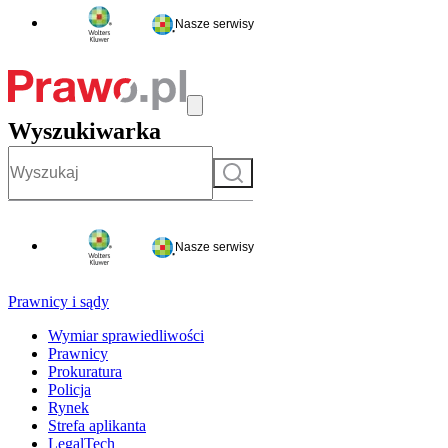
Nasze serwisy
Wyszukiwarka
Szukaj
Nasze serwisy
Prawnicy i sądy
Wymiar sprawiedliwości
Prawnicy
Prokuratura
Policja
Rynek
Strefa aplikanta
LegalTech