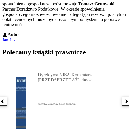
spowolnienie gospodarcze podsumowuje
Tomasz Grunwald
,
Partner Doradztwo Podatkowe. W okresie spowolnienia
gospodarczego możliwość uwolnienia tego typu rezerw, np. z tytułu
opłat licencyjnych może być doskonałym pomysłem na poprawę
rentowności
Autor:
Jan Lis
Polecamy książki prawnicze
Przejdź do: Dyrektywa NIS2. Komentarz [PRZEDSPRZEDAŻ] ebook,
Dyrektywa NIS2. Komentarz
[PRZEDSPRZEDAŻ] ebook
Poprzednia książka
N
Mateusz Jakubik, Rafał Prabucki