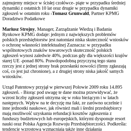
zajmujemy miejsce w ścisłej czołówce- piąte w przypadku średniej
dynamiki z ostatnich 10 lat oraz drugie w przypadku dynamiki
zgłoszeń w ostatnim roku
-Tomasz Grunwald
, Partner KPMG
Doradztwo Podatkowe
Mariusz Strojny
, Manager, Zarządzanie Wiedzą i Badania
Rynkowe KPMG dodaje: jednym z największych problemów
polskich przedsiębiorstw jest natomiast niska skuteczność wniosków
o ochronę własności intelektualnej Zaznacza: w przypadku
wspólnotowych znaków towarowych skuteczność polskich
zgłoszeń wynosi zaledwie 40%, podczas gdy dla większości krajów
starej UE -ponad 80%. Prawdopodobną przyczyną tego stanu
rzeczy jest z jednej strony brak przesłanki nowości (firmy zgłaszają
coś, co jest już chronione), a z drugiej strony niska jakość samych
wniosków.
Urząd Patentowy przyjął w pierwszej Polowie 2009 roku 14.895
zgłoszeń. - Biorąc pod uwagę te dane można przewidywać, że
wzrost liczby zgłoszeń utrzyma się w roku bieżącym i w latach
następnych. Wpływ na te decyzję ma fakt, ze zarówno uczelnie i
inne jednostki naukowe, jak również mali i średni przedsiębiorcy
mają możliwość uzyskania refundacji kosztów zgłoszenia z
funduszy budżetowych lub europejskich, którymi dysponuje resort
nauki oraz Polska Agencja Rozwoju Przedsiębiorczości. Podkreśla:
tendencję wzrostową wzmacniają także inne działania