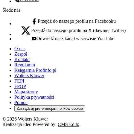
Numer telefonu:
Śledź nas
Przejdź do naszego profilu na Facebooku
facebook - otwiera się w nowej karcie
Przejdź do naszego profilu na X (dawniej Twitter)
x - otwiera się w nowej karcie
Odwiedź nasz kanał w serwisie YouTube
youtube - otwiera się w nowej karcie
O nas
Zespół
Kontakt
Regulamin
Księgarnia Profinfo.pl
Wolters Kluwer
FEPI
FPOP
Mapa strony
Polityka prywatności
Pomoc
Zarządzaj preferencjami plików cookie
© 2026 Wolters Kluwer
Realizacja Ideo Powered by:
CMS Edito