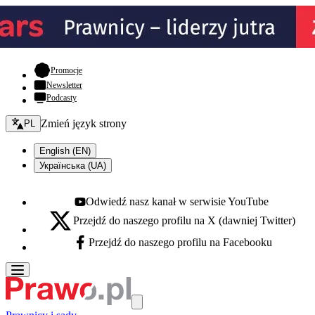
- otwiera się w nowej karcie
Promocje
Newsletter
Podcasty
Zmień język - bieżący:
Zmień język strony
PL
English (EN)
Українська (UA)
Odwiedź nasz kanał w serwisie YouTube
Youtube - otwiera się w nowej karcie
Przejdź do naszego profilu na X (dawniej Twitter)
X - otwiera się w nowej karcie
Przejdź do naszego profilu na Facebooku
Facebook - otwiera się w nowej karcie