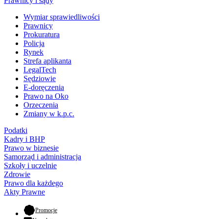
Prawnicy i sądy
Wymiar sprawiedliwości
Prawnicy
Prokuratura
Policja
Rynek
Strefa aplikanta
LegalTech
Sędziowie
E-doręczenia
Prawo na Oko
Orzeczenia
Zmiany w k.p.c.
Podatki
Kadry i BHP
Prawo w biznesie
Samorząd i administracja
Szkoły i uczelnie
Zdrowie
Prawo dla każdego
Akty Prawne
- otwiera się w nowej karcie
Promocje