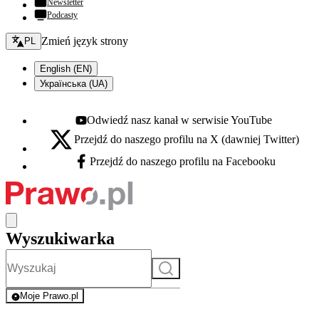
Newsletter
Podcasty
Zmień język - bieżący:
Zmień język strony
PL
English (EN)
Українська (UA)
Odwiedź nasz kanał w serwisie YouTube
Youtube - otwiera się w nowej karcie
Przejdź do naszego profilu na X (dawniej Twitter)
X - otwiera się w nowej karcie
Przejdź do naszego profilu na Facebooku
Facebook - otwiera się w nowej karcie
Wyszukiwarka
Szukaj
Moje Prawo.pl
- rejestracja i logowanie do serwisu