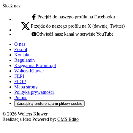
Śledź nas
Przejdź do naszego profilu na Facebooku
facebook - otwiera się w nowej karcie
Przejdź do naszego profilu na X (dawniej Twitter)
x - otwiera się w nowej karcie
Odwiedź nasz kanał w serwisie YouTube
youtube - otwiera się w nowej karcie
O nas
Zespół
Kontakt
Regulamin
Księgarnia Profinfo.pl
Wolters Kluwer
FEPI
FPOP
Mapa strony
Polityka prywatności
Pomoc
Zarządzaj preferencjami plików cookie
© 2026 Wolters Kluwer
Realizacja Ideo Powered by:
CMS Edito