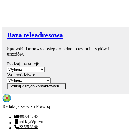
Baza teleadresowa
Sprawdź darmowy dostęp do pełnej bazy m.in. sądów i
urzędów.
Rodzaj instytucji:
Województwo:
Szukaj danych kontaktowych
Redakcja serwisu Prawo.pl
801 04 45 45
Numer telefonu:
redakcja@prawo.pl
Adres email:
22 535 88 00
Numer telefonu: