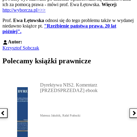
ich za pomocą prawa - mówi prof. Ewa Łętowska.
Więcej:
http://wyborcza.pl>>>
Prof.
Ewa Łętowska
odnosi się do tego problemu także w wydanej
niedawno książce pt.
"Rzeźbienie państwa prawa. 20 lat
później".
Autor:
Krzysztof Sobczak
Polecamy książki prawnicze
Przejdź do: Dyrektywa NIS2. Komentarz [PRZEDSPRZEDAŻ] ebook,
Dyrektywa NIS2. Komentarz
[PRZEDSPRZEDAŻ] ebook
Poprzednia książka
N
Mateusz Jakubik, Rafał Prabucki