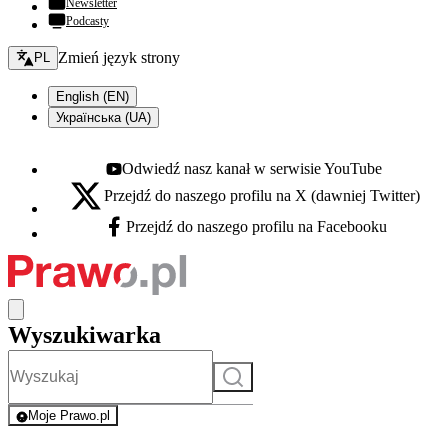
Newsletter
Podcasty
Zmień język - bieżący:
Zmień język strony
PL
English (EN)
Українська (UA)
Odwiedź nasz kanał w serwisie YouTube
Youtube - otwiera się w nowej karcie
Przejdź do naszego profilu na X (dawniej Twitter)
X - otwiera się w nowej karcie
Przejdź do naszego profilu na Facebooku
Facebook - otwiera się w nowej karcie
Wyszukiwarka
Szukaj
Moje Prawo.pl
- rejestracja i logowanie do serwisu