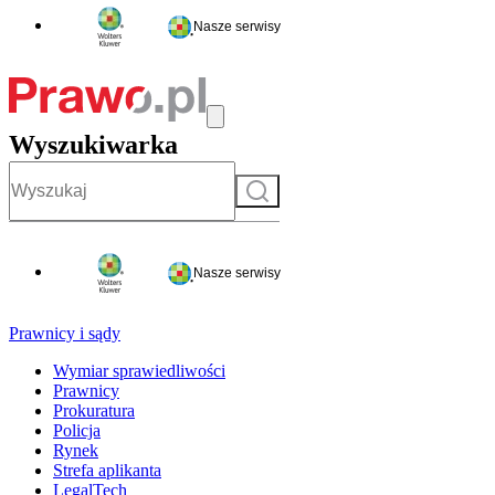
Nasze serwisy
Wyszukiwarka
Szukaj
Nasze serwisy
Prawnicy i sądy
Wymiar sprawiedliwości
Prawnicy
Prokuratura
Policja
Rynek
Strefa aplikanta
LegalTech