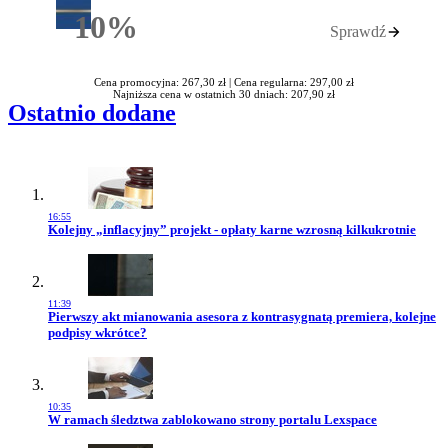
10%
Sprawdź
Rabatu
Cena promocyjna: 267,30 zł |
Cena regularna: 297,00 zł
Najniższa cena w ostatnich 30 dniach: 207,90 zł
Ostatnio dodane
16:55
Przejdź do artykułu:
Kolejny „inflacyjny” projekt - opłaty karne wzrosną kilkukrotnie
11:39
Przejdź do artykułu:
Pierwszy akt mianowania asesora z kontrasygnatą premiera, kolejne
podpisy wkrótce?
10:35
Przejdź do artykułu:
W ramach śledztwa zablokowano strony portalu Lexspace