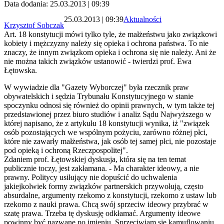
Data dodania: 25.03.2013 | 09:39
25.03.2013 | 09:39
Aktualności
Krzysztof Sobczak
Art. 18 konstytucji mówi tylko tyle, że małżeństwu jako związkowi
kobiety i mężczyzny należy się opieka i ochrona państwa. To nie
znaczy, że innym związkom opieka i ochrona się nie należy. Ani że
nie można takich związków ustanowić - twierdzi prof. Ewa
Łętowska.
W wywiadzie dla "Gazety Wyborczej" była rzecznik praw
obywatelskich i sędzia Trybunału Konstytucyjnego w stanie
spoczynku odnosi się również do opinii prawnych, w tym także tej
przedstawionej przez biuro studiów i analiz Sądu Najwyższego w
której napisano, że z artykułu 18 konstytucji wynika, iż "związek
osób pozostających we wspólnym pożyciu, zarówno różnej płci,
które nie zawarły małżeństwa, jak osób tej samej płci, nie pozostaje
pod opieką i ochroną Rzeczpospolitej".
Zdaniem prof. Łętowskiej dyskusja, która się na ten temat
publicznie toczy, jest zakłamana. - Ma charakter ideowy, a nie
prawny. Politycy usiłujący nie dopuścić do uchwalenia
jakiejkolwiek formy związków partnerskich przywołują, często
absurdalne, argumenty rzekomo z konstytucji, rzekomo z ustaw lub
rzekomo z nauki prawa. Chcą swój sprzeciw ideowy przybrać w
szatę prawa. Trzeba tę dyskusję odkłamać. Argumenty ideowe
powinny być nazwane po imieniu. Sprzeciwiam się kamuflowaniu