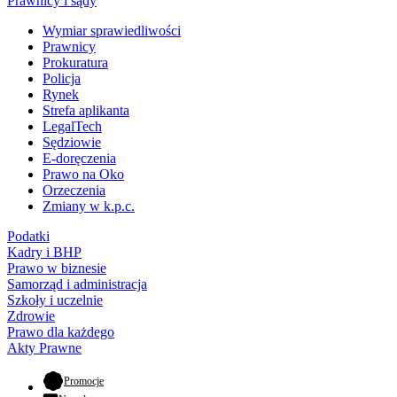
Prawnicy i sądy
Wymiar sprawiedliwości
Prawnicy
Prokuratura
Policja
Rynek
Strefa aplikanta
LegalTech
Sędziowie
E-doręczenia
Prawo na Oko
Orzeczenia
Zmiany w k.p.c.
Podatki
Kadry i BHP
Prawo w biznesie
Samorząd i administracja
Szkoły i uczelnie
Zdrowie
Prawo dla każdego
Akty Prawne
- otwiera się w nowej karcie
Promocje