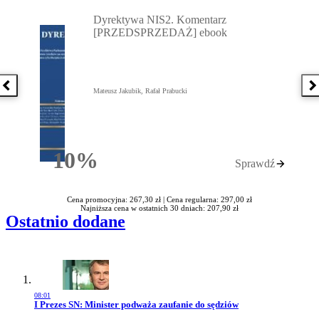
Przejdź do: Dyrektywa NIS2. Komentarz [PRZEDSPRZEDAŻ] ebook,
Dyrektywa NIS2. Komentarz
[PRZEDSPRZEDAŻ] ebook
Poprzednia książka
N
Mateusz Jakubik, Rafał Prabucki
10%
Sprawdź
Rabatu
Cena promocyjna: 267,30 zł |
Cena regularna: 297,00 zł
Najniższa cena w ostatnich 30 dniach: 207,90 zł
Ostatnio dodane
08:01
Przejdź do artykułu:
I Prezes SN: Minister podważa zaufanie do sędziów