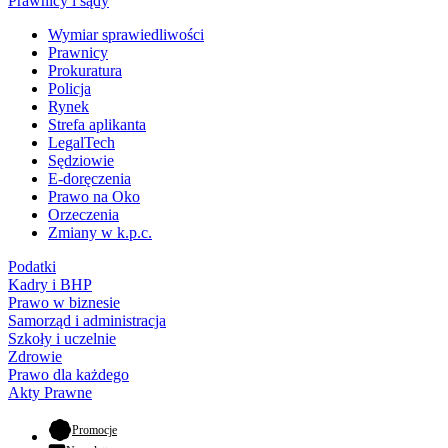
Prawnicy i sądy
Wymiar sprawiedliwości
Prawnicy
Prokuratura
Policja
Rynek
Strefa aplikanta
LegalTech
Sędziowie
E-doręczenia
Prawo na Oko
Orzeczenia
Zmiany w k.p.c.
Podatki
Kadry i BHP
Prawo w biznesie
Samorząd i administracja
Szkoły i uczelnie
Zdrowie
Prawo dla każdego
Akty Prawne
- otwiera się w nowej karcie
Promocje