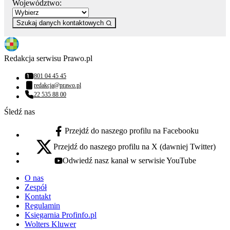
Województwo:
Szukaj danych kontaktowych
Redakcja serwisu Prawo.pl
801 04 45 45
Numer telefonu:
redakcja@prawo.pl
Adres email:
22 535 88 00
Numer telefonu:
Śledź nas
Przejdź do naszego profilu na Facebooku
facebook - otwiera się w nowej karcie
Przejdź do naszego profilu na X (dawniej Twitter)
x - otwiera się w nowej karcie
Odwiedź nasz kanał w serwisie YouTube
youtube - otwiera się w nowej karcie
O nas
Zespół
Kontakt
Regulamin
Księgarnia Profinfo.pl
Wolters Kluwer