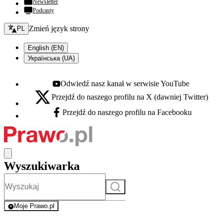
Newsletter
Podcasty
Zmień język - bieżący:
Zmień język strony
PL
English (EN)
Українська (UA)
Odwiedź nasz kanał w serwisie YouTube
Youtube - otwiera się w nowej karcie
Przejdź do naszego profilu na X (dawniej Twitter)
X - otwiera się w nowej karcie
Przejdź do naszego profilu na Facebooku
Facebook - otwiera się w nowej karcie
Wyszukiwarka
Szukaj
Moje Prawo.pl
- rejestracja i logowanie do serwisu