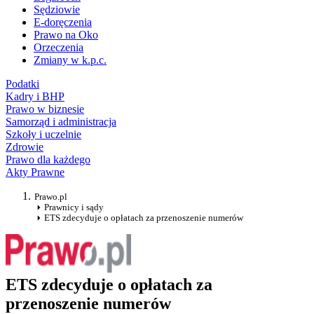
Sędziowie
E-doręczenia
Prawo na Oko
Orzeczenia
Zmiany w k.p.c.
Podatki
Kadry i BHP
Prawo w biznesie
Samorząd i administracja
Szkoły i uczelnie
Zdrowie
Prawo dla każdego
Akty Prawne
Prawo.pl
Prawnicy i sądy
ETS zdecyduje o opłatach za przenoszenie numerów
ETS zdecyduje o opłatach za
przenoszenie numerów