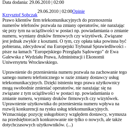
Data dodania: 29.06.2010 | 02:00
29.06.2010 | 02:00
Opinie
Krzysztof Sobczak
Prawo klientów firm telekomunikacyjnych do przenoszenia
numerów telefonów pozwala na zmiany operatorów, nie narażając
się przy tym na uciążliwości w postaci np. powiadamiania o zmianie
numeru, wymiany druków firmowych czy wizytówek. Związane
jest jednak zwykle z kosztami. O tym, czy opłata taka powinna być
pobierana, zdecydować ma Europejski Trybunał Sprawiedliwości -
pisze na łamach "Europejskiego Przeglądu Sądowego" dr Ewa
Galewska z Wydziału Prawa, Administracji i Ekonomii
Uniwersytetu Wrocławskiego.
Uprawnienie do przeniesienia numeru pozwala na zachowanie tego
samego numeru telefonicznego w razie zmiany dostawcy usług
telekomunikacyjnych. Dzięki istnieniu tego prawa użytkownicy
mogą swobodnie zmieniać operatorów, nie narażając się na
związane z tym uciążliwości w postaci np. powiadamiania o
zmianie numeru, wymiany druków firmowych czy wizytówek.
Uprawnienie użytkownika do przeniesienia numeru wpływa na
rozwój konkurencji na rynku usług telekomunikacyjnych.
Wzmacniając pozycję usługobiorcy względem dostawcy, wymusza
na przedsiębiorcach konkurowanie nie tylko o nowych, ale także
dotychczasowych użytkowników. (...)