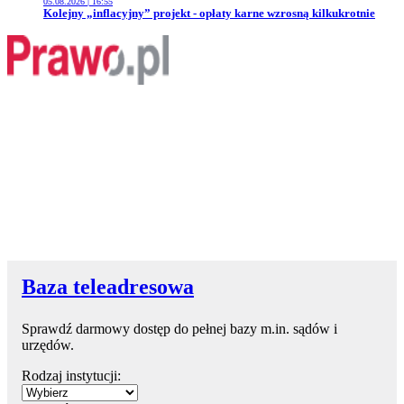
05.08.2026 | 16:55
Przejdź do artykułu:
Kolejny „inflacyjny” projekt - opłaty karne wzrosną kilkukrotnie
Baza teleadresowa
Sprawdź darmowy dostęp do pełnej bazy m.in. sądów i
urzędów.
Rodzaj instytucji: