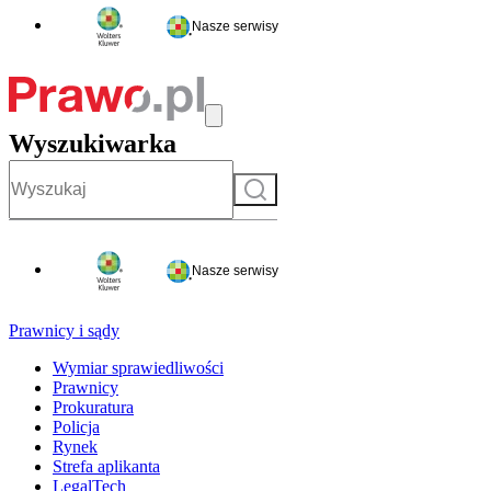
Nasze serwisy
Wyszukiwarka
Szukaj
Nasze serwisy
Prawnicy i sądy
Wymiar sprawiedliwości
Prawnicy
Prokuratura
Policja
Rynek
Strefa aplikanta
LegalTech