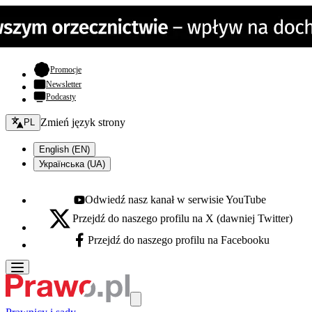
- otwiera się w nowej karcie
Promocje
Newsletter
Podcasty
Zmień język - bieżący:
Zmień język strony
PL
English (EN)
Українська (UA)
Odwiedź nasz kanał w serwisie YouTube
Youtube - otwiera się w nowej karcie
Przejdź do naszego profilu na X (dawniej Twitter)
X - otwiera się w nowej karcie
Przejdź do naszego profilu na Facebooku
Facebook - otwiera się w nowej karcie