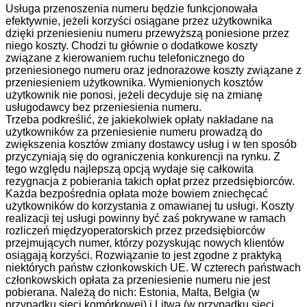
Usługa przenoszenia numeru będzie funkcjonowała
efektywnie, jeżeli korzyści osiągane przez użytkownika
dzięki przeniesieniu numeru przewyższą poniesione przez
niego koszty. Chodzi tu głównie o dodatkowe koszty
związane z kierowaniem ruchu telefonicznego do
przeniesionego numeru oraz jednorazowe koszty związane z
przeniesieniem użytkownika. Wymienionych kosztów
użytkownik nie ponosi, jeżeli decyduje się na zmianę
usługodawcy bez przeniesienia numeru.
Trzeba podkreślić, że jakiekolwiek opłaty nakładane na
użytkowników za przeniesienie numeru prowadzą do
zwiększenia kosztów zmiany dostawcy usług i w ten sposób
przyczyniają się do ograniczenia konkurencji na rynku. Z
tego względu najlepszą opcją wydaje się całkowita
rezygnacja z pobierania takich opłat przez przedsiębiorców.
Każda bezpośrednia opłata może bowiem zniechęcać
użytkowników do korzystania z omawianej tu usługi. Koszty
realizacji tej usługi powinny być zaś pokrywane w ramach
rozliczeń międzyoperatorskich przez przedsiębiorców
przejmujących numer, którzy pozyskując nowych klientów
osiągają korzyści. Rozwiązanie to jest zgodne z praktyką
niektórych państw członkowskich UE. W czterech państwach
członkowskich opłata za przeniesienie numeru nie jest
pobierana. Należą do nich: Estonia, Malta, Belgia (w
przypadku sieci komórkowej) i Litwa (w przypadku sieci