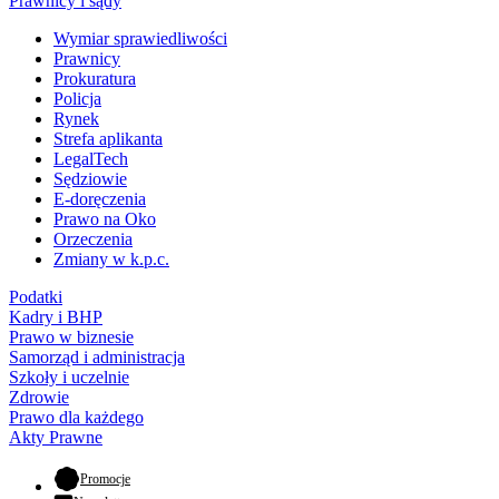
Prawnicy i sądy
Wymiar sprawiedliwości
Prawnicy
Prokuratura
Policja
Rynek
Strefa aplikanta
LegalTech
Sędziowie
E-doręczenia
Prawo na Oko
Orzeczenia
Zmiany w k.p.c.
Podatki
Kadry i BHP
Prawo w biznesie
Samorząd i administracja
Szkoły i uczelnie
Zdrowie
Prawo dla każdego
Akty Prawne
- otwiera się w nowej karcie
Promocje