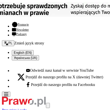
- otwiera się w nowej karcie
Promocje
Newsletter
Podcasty
Zmień język - bieżący:
Zmień język strony
PL
English (EN)
Українська (UA)
Odwiedź nasz kanał w serwisie YouTube
Youtube - otwiera się w nowej karcie
Przejdź do naszego profilu na X (dawniej Twitter)
X - otwiera się w nowej karcie
Przejdź do naszego profilu na Facebooku
Facebook - otwiera się w nowej karcie