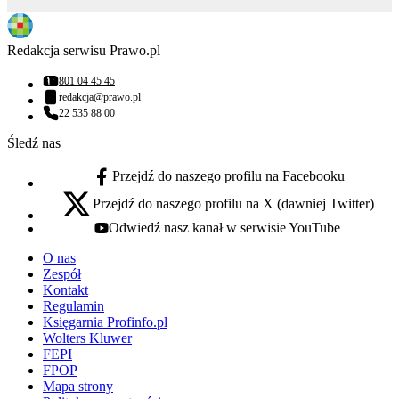
Redakcja serwisu Prawo.pl
801 04 45 45
Numer telefonu:
redakcja@prawo.pl
Adres email:
22 535 88 00
Numer telefonu:
Śledź nas
Przejdź do naszego profilu na Facebooku
facebook - otwiera się w nowej karcie
Przejdź do naszego profilu na X (dawniej Twitter)
x - otwiera się w nowej karcie
Odwiedź nasz kanał w serwisie YouTube
youtube - otwiera się w nowej karcie
O nas
Zespół
Kontakt
Regulamin
Księgarnia Profinfo.pl
Wolters Kluwer
FEPI
FPOP
Mapa strony