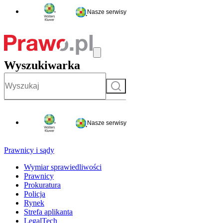
Nasze serwisy
Wyszukiwarka
Szukaj
Nasze serwisy
Prawnicy i sądy
Wymiar sprawiedliwości
Prawnicy
Prokuratura
Policja
Rynek
Strefa aplikanta
LegalTech