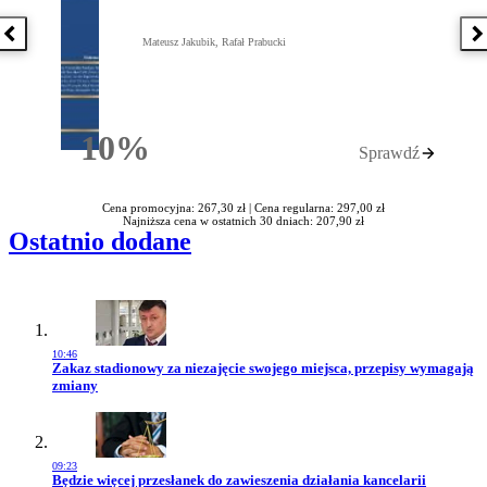
Poprzednia książka
N
Mateusz Jakubik, Rafał Prabucki
10%
Sprawdź
Rabatu
Cena promocyjna: 267,30 zł |
Cena regularna: 297,00 zł
Najniższa cena w ostatnich 30 dniach: 207,90 zł
Ostatnio dodane
10:46
Przejdź do artykułu:
Zakaz stadionowy za niezajęcie swojego miejsca, przepisy wymagają
zmiany
09:23
Przejdź do artykułu:
Będzie więcej przesłanek do zawieszenia działania kancelarii