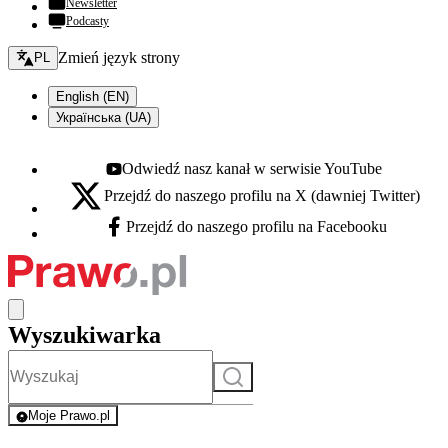
Newsletter
Podcasty
Zmień język - bieżący:
Zmień język strony
PL
English (EN)
Українська (UA)
Odwiedź nasz kanał w serwisie YouTube
Youtube - otwiera się w nowej karcie
Przejdź do naszego profilu na X (dawniej Twitter)
X - otwiera się w nowej karcie
Przejdź do naszego profilu na Facebooku
Facebook - otwiera się w nowej karcie
Wyszukiwarka
Szukaj
Moje Prawo.pl
- rejestracja i logowanie do serwisu