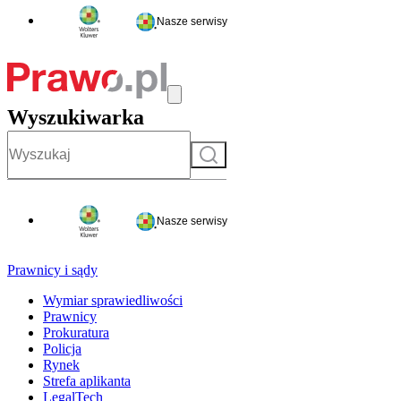
Nasze serwisy
Wyszukiwarka
Szukaj
Nasze serwisy
Prawnicy i sądy
Wymiar sprawiedliwości
Prawnicy
Prokuratura
Policja
Rynek
Strefa aplikanta
LegalTech