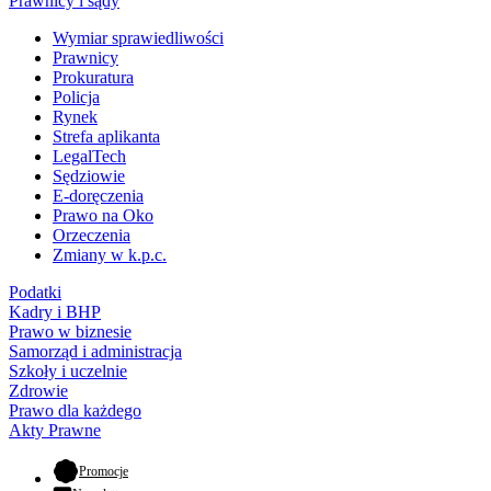
Prawnicy i sądy
Wymiar sprawiedliwości
Prawnicy
Prokuratura
Policja
Rynek
Strefa aplikanta
LegalTech
Sędziowie
E-doręczenia
Prawo na Oko
Orzeczenia
Zmiany w k.p.c.
Podatki
Kadry i BHP
Prawo w biznesie
Samorząd i administracja
Szkoły i uczelnie
Zdrowie
Prawo dla każdego
Akty Prawne
- otwiera się w nowej karcie
Promocje