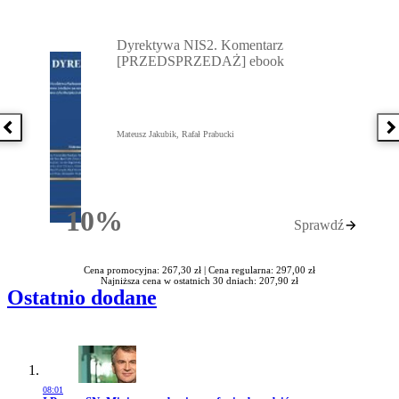
Przejdź do: Dyrektywa NIS2. Komentarz [PRZEDSPRZEDAŻ] ebook,
Dyrektywa NIS2. Komentarz
[PRZEDSPRZEDAŻ] ebook
Poprzednia książka
N
Mateusz Jakubik, Rafał Prabucki
10%
Sprawdź
Rabatu
Cena promocyjna: 267,30 zł |
Cena regularna: 297,00 zł
Najniższa cena w ostatnich 30 dniach: 207,90 zł
Ostatnio dodane
08:01