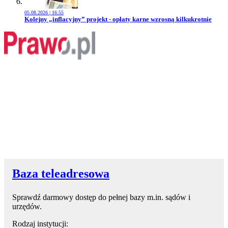
05.08.2026 | 16:55
Przejdź do artykułu:
Kolejny „inflacyjny” projekt - opłaty karne wzrosną kilkukrotnie
Baza teleadresowa
Sprawdź darmowy dostęp do pełnej bazy m.in. sądów i
urzędów.
Rodzaj instytucji: