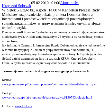
05.02.2010 | 01:00
Aktualności
Krzysztof Sobczak
W piątek 5 lutego br., o godz. 14.00 w Kancelarii Prezesa Rady
Ministrów rozpocznie się debata premiera Donalda Tuska z
internautami i przedstawicielami organizacji pozarządowych
sygnatariuszami listów w sprawie zmian legislacyjnych w sferze
teleinformatyki.
Premier zaprosił internautów do debaty nt. ustawy wprowadzającej rejestr stron
niedozwolonych, w liście zamieszczonym 26 stycznia br. na rządowej stronie
internetowej.
Jak informuje Centrum Informacyjne Rządu Debata odbędzie się jednocześnie
w formie tradycyjnej, z udziałem grupy internautów oraz wirtualnej, z
wykorzystaniem dostępnych serwisów społecznościowych. Będzie ją można
śledzić dzięki transmisji on-line na stronach KPRM, Onet.pl, Loookr.tv.
Formuła dyskusji została wypracowywana wspólnie z internautami.
Transmisja on-line będzie dostępna na następujących serwisach:
KPRM:
www.premier.gov.pl/centrum_prasowe/centrum_multimedialne/na_zywo
Onet.pl:
www.onet.tv/zapytaj-premiera-debata-na-zywo,6130793,relacja.html
Lookr.tv:
www.lookr.tv