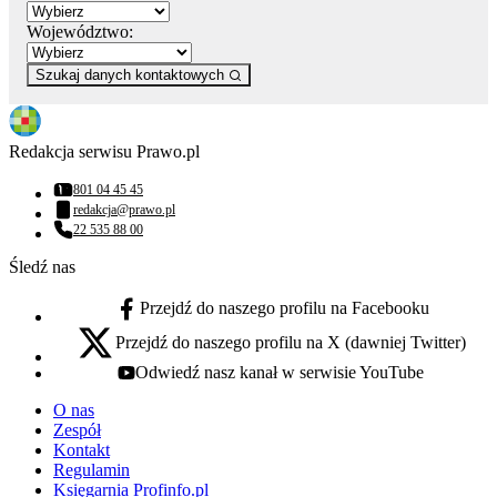
Województwo:
Szukaj danych kontaktowych
Redakcja serwisu Prawo.pl
801 04 45 45
Numer telefonu:
redakcja@prawo.pl
Adres email:
22 535 88 00
Numer telefonu:
Śledź nas
Przejdź do naszego profilu na Facebooku
facebook - otwiera się w nowej karcie
Przejdź do naszego profilu na X (dawniej Twitter)
x - otwiera się w nowej karcie
Odwiedź nasz kanał w serwisie YouTube
youtube - otwiera się w nowej karcie
O nas
Zespół
Kontakt
Regulamin
Księgarnia Profinfo.pl