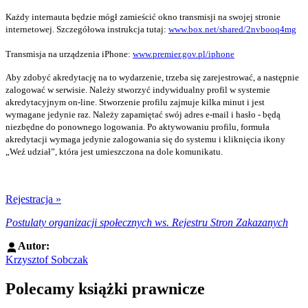
Każdy internauta będzie mógł zamieścić okno transmisji na swojej stronie
internetowej. Szczegółowa instrukcja tutaj:
www.box.net/shared/2nvbooq4mg
Transmisja na urządzenia iPhone:
www.premier.gov.pl/iphone
Aby zdobyć akredytację na to wydarzenie, trzeba się zarejestrować, a następnie
zalogować w serwisie. Należy stworzyć indywidualny profil w systemie
akredytacyjnym on-line. Stworzenie profilu zajmuje kilka minut i jest
wymagane jedynie raz. Należy zapamiętać swój adres e-mail i hasło - będą
niezbędne do ponownego logowania. Po aktywowaniu profilu, formuła
akredytacji wymaga jedynie zalogowania się do systemu i kliknięcia ikony
„Weź udział”, która jest umieszczona na dole komunikatu.
Rejestracja »
Postulaty organizacji społecznych ws. Rejestru Stron Zakazanych
Autor:
Krzysztof Sobczak
Polecamy książki prawnicze