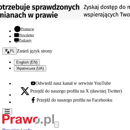
- otwiera się w nowej karcie
Promocje
Newsletter
Podcasty
Zmień język - bieżący:
Zmień język strony
PL
English (EN)
Українська (UA)
Odwiedź nasz kanał w serwisie YouTube
Youtube - otwiera się w nowej karcie
Przejdź do naszego profilu na X (dawniej Twitter)
X - otwiera się w nowej karcie
Przejdź do naszego profilu na Facebooku
Facebook - otwiera się w nowej karcie