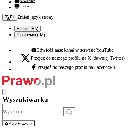
Newsletter
Podcasty
Zmień język - bieżący:
Zmień język strony
PL
English (EN)
Українська (UA)
Odwiedź nasz kanał w serwisie YouTube
Youtube - otwiera się w nowej karcie
Przejdź do naszego profilu na X (dawniej Twitter)
X - otwiera się w nowej karcie
Przejdź do naszego profilu na Facebooku
Facebook - otwiera się w nowej karcie
Wyszukiwarka
Szukaj
Moje Prawo.pl
- rejestracja i logowanie do serwisu