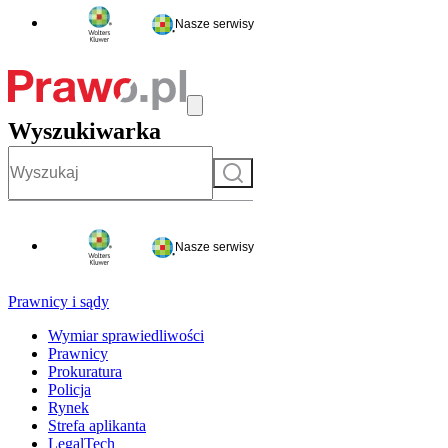
Nasze serwisy
Wyszukiwarka
Szukaj
Nasze serwisy
Prawnicy i sądy
Wymiar sprawiedliwości
Prawnicy
Prokuratura
Policja
Rynek
Strefa aplikanta
LegalTech