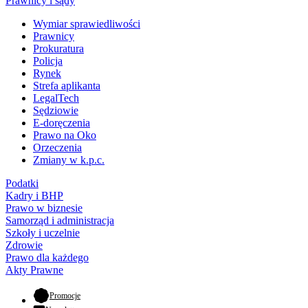
Prawnicy i sądy
Wymiar sprawiedliwości
Prawnicy
Prokuratura
Policja
Rynek
Strefa aplikanta
LegalTech
Sędziowie
E-doręczenia
Prawo na Oko
Orzeczenia
Zmiany w k.p.c.
Podatki
Kadry i BHP
Prawo w biznesie
Samorząd i administracja
Szkoły i uczelnie
Zdrowie
Prawo dla każdego
Akty Prawne
- otwiera się w nowej karcie
Promocje