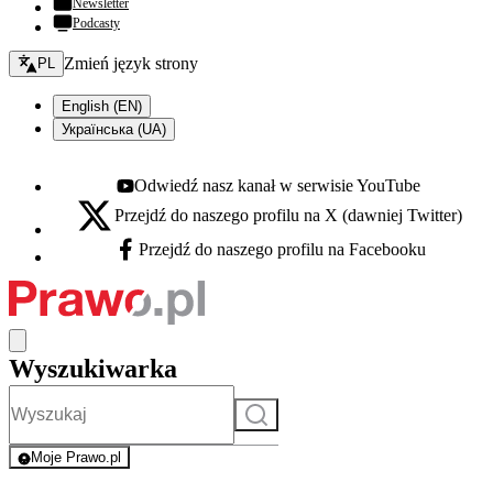
Newsletter
Podcasty
Zmień język - bieżący:
Zmień język strony
PL
English (EN)
Українська (UA)
Odwiedź nasz kanał w serwisie YouTube
Youtube - otwiera się w nowej karcie
Przejdź do naszego profilu na X (dawniej Twitter)
X - otwiera się w nowej karcie
Przejdź do naszego profilu na Facebooku
Facebook - otwiera się w nowej karcie
Wyszukiwarka
Szukaj
Moje Prawo.pl
- rejestracja i logowanie do serwisu