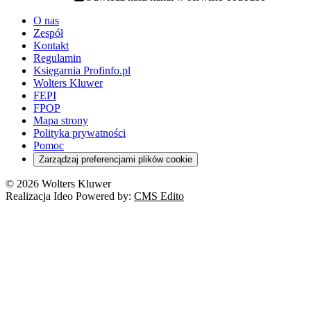
youtube - otwiera się w nowej karcie
O nas
Zespół
Kontakt
Regulamin
Księgarnia Profinfo.pl
Wolters Kluwer
FEPI
FPOP
Mapa strony
Polityka prywatności
Pomoc
Zarządzaj preferencjami plików cookie
© 2026 Wolters Kluwer
Realizacja Ideo Powered by:
CMS Edito