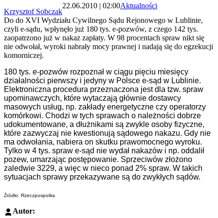
22.06.2010 | 02:00
Aktualności
Krzysztof Sobczak
Do do XVI Wydziału Cywilnego Sądu Rejonowego w Lublinie,
czyli e-sądu, wpłynęło już 180 tys. e-pozwów, z czego 142 tys.
zaopatrzono już w nakaz zapłaty. W 98 procentach spraw nikt się
nie odwołał, wyroki nabrały mocy prawnej i nadają się do egzekucji
komorniczej.
180 tys. e-pozwów rozpoznał w ciągu pięciu miesięcy
działalności pierwszy i jedyny w Polsce e-sąd w Lublinie.
Elektroniczna procedura przeznaczona jest dla tzw. spraw
upominawczych, które wytaczają głównie dostawcy
masowych usług, np. zakłady energetyczne czy operatorzy
komórkowi. Chodzi w tych sprawach o należności dobrze
udokumentowane, a dłużnikami są zwykle osoby fizyczne,
które zazwyczaj nie kwestionują sądowego nakazu. Gdy nie
ma odwołania, nabiera on skutku prawomocnego wyroku.
Tylko w 4 tys. spraw e-sąd nie wydał nakazów i np. oddalił
pozew, umarzając postępowanie. Sprzeciwów złożono
zaledwie 3229, a więc w nieco ponad 2% spraw. W takich
sytuacjach sprawy przekazywane są do zwykłych sądów.
Źródło: Rzeczpospolita
Autor: