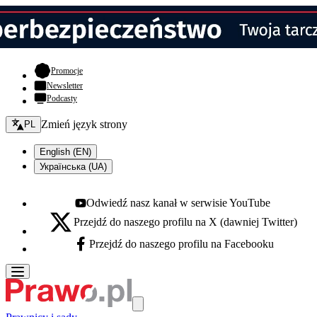
- otwiera się w nowej karcie
Promocje
Newsletter
Podcasty
Zmień język - bieżący:
Zmień język strony
PL
English (EN)
Українська (UA)
Odwiedź nasz kanał w serwisie YouTube
Youtube - otwiera się w nowej karcie
Przejdź do naszego profilu na X (dawniej Twitter)
X - otwiera się w nowej karcie
Przejdź do naszego profilu na Facebooku
Facebook - otwiera się w nowej karcie