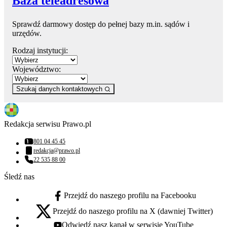
Baza teleadresowa
Sprawdź darmowy dostęp do pełnej bazy m.in. sądów i
urzędów.
Rodzaj instytucji:
Województwo:
Szukaj danych kontaktowych
Redakcja serwisu Prawo.pl
801 04 45 45
Numer telefonu:
redakcja@prawo.pl
Adres email:
22 535 88 00
Numer telefonu:
Śledź nas
Przejdź do naszego profilu na Facebooku
facebook - otwiera się w nowej karcie
Przejdź do naszego profilu na X (dawniej Twitter)
x - otwiera się w nowej karcie
Odwiedź nasz kanał w serwisie YouTube