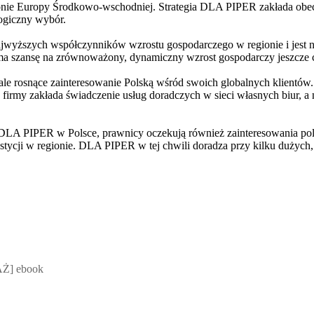
gionie Europy Środkowo-wschodniej. Strategia DLA PIPER zakłada ob
logiczny wybór.
najwyższych współczynników wzrostu gospodarczego w regionie i jest
a szansę na zrównoważony, dynamiczny wzrost gospodarczy jeszcze co 
le rosnące zainteresowanie Polską wśród swoich globalnych klient
 firmy zakłada świadczenie usług doradczych w sieci własnych biur, a 
 DLA PIPER w Polsce, prawnicy oczekują również zainteresowania pols
westycji w regionie. DLA PIPER w tej chwili doradza przy kilku dużyc
 Mateusz Jakubik, Rafał Prabucki - otwiera się w nowym oknie
Ż] ebook