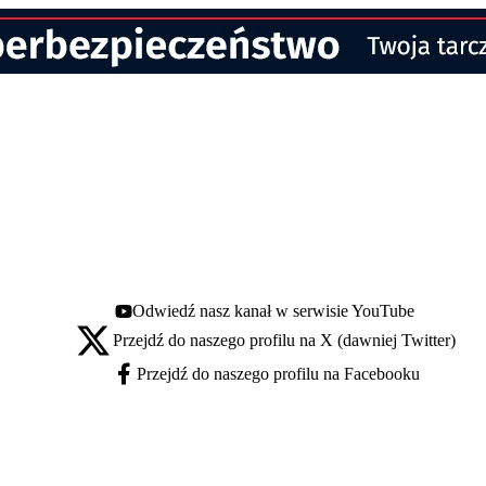
Odwiedź nasz kanał w serwisie YouTube
Youtube - otwiera się w nowej karcie
Przejdź do naszego profilu na X (dawniej Twitter)
X - otwiera się w nowej karcie
Przejdź do naszego profilu na Facebooku
Facebook - otwiera się w nowej karcie