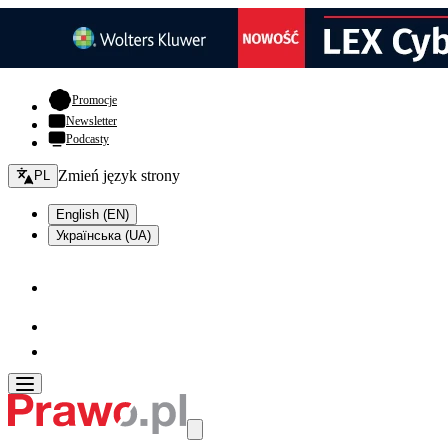
- otwiera się w nowej karcie
Promocje
Newsletter
Podcasty
Zmień język - bieżący:
Zmień język strony
PL
English (EN)
Українська (UA)