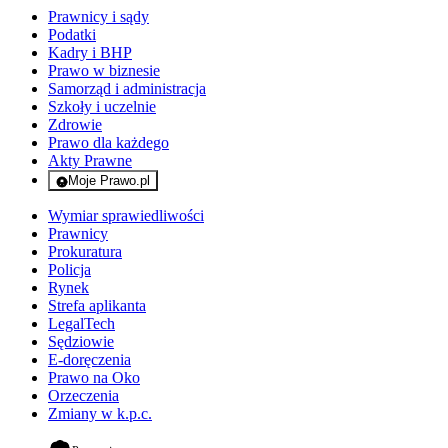
Prawnicy i sądy
Podatki
Kadry i BHP
Prawo w biznesie
Samorząd i administracja
Szkoły i uczelnie
Zdrowie
Prawo dla każdego
Akty Prawne
Moje Prawo.pl
- rejestracja i logowanie do serwisu
Wymiar sprawiedliwości
Prawnicy
Prokuratura
Policja
Rynek
Strefa aplikanta
LegalTech
Sędziowie
E-doręczenia
Prawo na Oko
Orzeczenia
Zmiany w k.p.c.