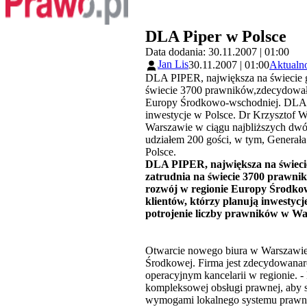
DLA Piper w Polsce
Data dodania: 30.11.2007 | 01:00
Jan Lis
30.11.2007 | 01:00
Aktualn
DLA PIPER, największa na świecie glo
świecie 3700 prawników,zdecydowała 
Europy Środkowo-wschodniej. DLA P
inwestycje w Polsce. Dr Krzysztof 
Warszawie w ciągu najbliższych dwó
udziałem 200 gości, w tym, Generał
Polsce.
DLA PIPER, największa na świecie 
zatrudnia na świecie 3700 prawnik
rozwój w regionie Europy Środko
klientów, którzy planują inwesty
potrojenie liczby prawników w War
Otwarcie nowego biura w Warszawie 
Środkowej. Firma jest zdecydowanaro
operacyjnym kancelarii w regionie. -
kompleksowej obsługi prawnej, aby st
wymogami lokalnego systemu prawneg