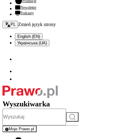
- otwiera się w nowej karcie
Promocje
Newsletter
Podcasty
Zmień język - bieżący:
Zmień język strony
PL
English (EN)
Українська (UA)
Wyszukiwarka
Szukaj
Moje Prawo.pl
- rejestracja i logowanie do serwisu