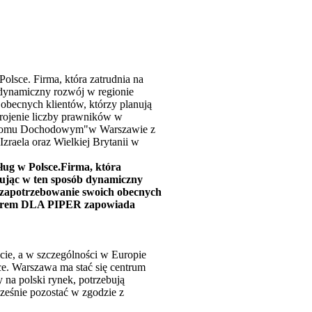
olsce. Firma, która zatrudnia na
 dynamiczny rozwój w regionie
becnych klientów, którzy planują
rojenie liczby prawników w
 w "Domu Dochodowym"w Warszawie z
raela oraz Wielkiej Brytanii w
ług w Polsce.Firma, która
nuując w ten sposób dynamiczny
zapotrzebowanie swoich obecnych
 biurem DLA PIPER zapowiada
ie, a w szczególności w Europie
ce. Warszawa ma stać się centrum
 na polski rynek, potrzebują
cześnie pozostać w zgodzie z