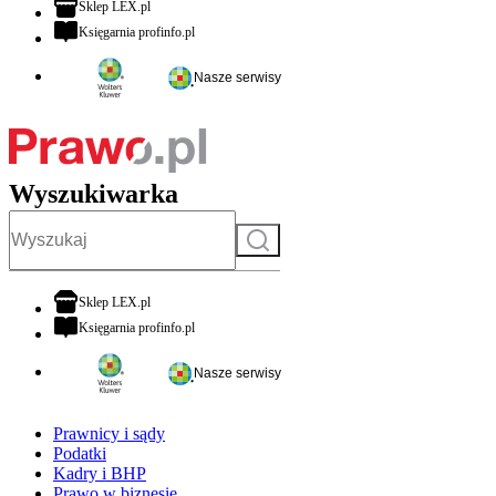
otwiera się w nowej karcie
Sklep LEX.pl
otwiera się w nowej karcie
Księgarnia profinfo.pl
Nasze serwisy
Wyszukiwarka
Szukaj
otwiera się w nowej karcie
Sklep LEX.pl
otwiera się w nowej karcie
Księgarnia profinfo.pl
Nasze serwisy
Prawnicy i sądy
Podatki
Kadry i BHP
Prawo w biznesie