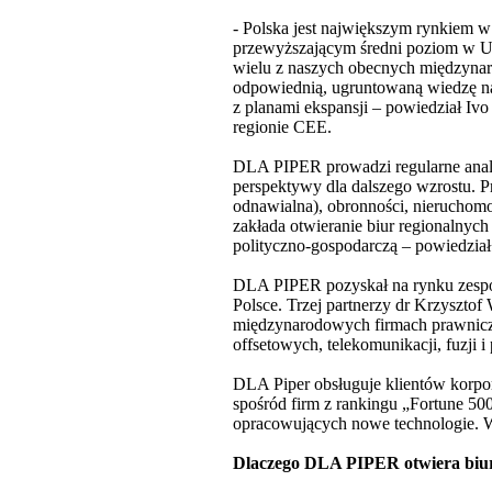
- Polska jest największym rynkiem w 
przewyższającym średni poziom w Uni
wielu z naszych obecnych międzynar
odpowiednią, ugruntowaną wiedzę n
z planami ekspansji – powiedział Ivo
regionie CEE.
DLA PIPER prowadzi regularne analiz
perspektywy dla dalszego wzrostu. P
odnawialna), obronności, nieruchomoś
zakłada otwieranie biur regionalnyc
polityczno-gospodarczą – powiedział 
DLA PIPER pozyskał na rynku zespó
Polsce. Trzej partnerzy dr Krzysztof
międzynarodowych firmach prawniczyc
offsetowych, telekomunikacji, fuzji i 
DLA Piper obsługuje klientów korpo
spośród firm z rankingu „Fortune 50
opracowujących nowe technologie
Dlaczego DLA PIPER otwiera biur