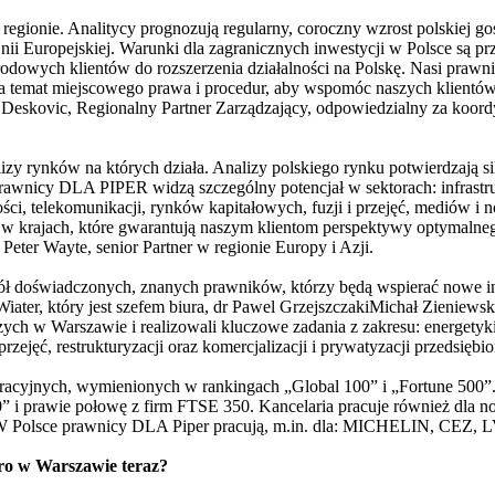
regionie. Analitycy prognozują regularny, coroczny wzrost polskiej g
i Europejskiej. Warunki dla zagranicznych inwestycji w Polsce są prz
odowych klientów do rozszerzenia działalności na Polskę. Nasi prawn
a temat miejscowego prawa i procedur, aby wspomóc naszych klientó
 Deskovic, Regionalny Partner Zarządzający, odpowiedzialny za koordy
y rynków na których działa. Analizy polskiego rynku potwierdzają sil
rawnicy DLA PIPER widzą szczególny potencjał w sektorach: infrastruk
ci, telekomunikacji, rynków kapitałowych, fuzji i przejęć, mediów i no
h w krajach, które gwarantują naszym klientom perspektywy optymalneg
Peter Wayte, senior Partner w regionie Europy i Azji.
ł doświadczonych, znanych prawników, którzy będą wspierać nowe in
 Wiater, który jest szefem biura, dr Pawel GrzejszczakiMichał Zieniews
h w Warszawie i realizowali kluczowe zadania z zakresu: energetyki,
przejęć, restrukturyzacji oraz komercjalizacji i prywatyzacji przedsiębio
racyjnych, wymienionych w rankingach „Global 100” i „Fortune 500”.
0” i prawie połowę z firm FTSE 350. Kancelaria pracuje również dla
. W Polsce prawnicy DLA Piper pracują, m.in. dla: MICHELIN, 
o w Warszawie teraz?