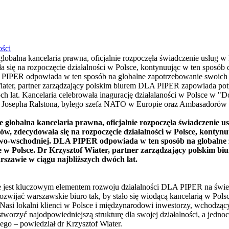
ości
balna kancelaria prawna, oficjalnie rozpoczęła świadczenie usług w P
się na rozpoczęcie działalności w Polsce, kontynuując w ten sposób
IPER odpowiada w ten sposób na globalne zapotrzebowanie swoich o
Wiater, partner zarządzający polskim biurem DLA PIPER zapowiada pot
ch lat. Kancelaria celebrowała inagurację działalaności w Polsce
a Josepha Ralstona, byłego szefa NATO w Europie oraz Ambasadorów Iz
globalna kancelaria prawna, oficjalnie rozpoczęła świadczenie us
ów, zdecydowała się na rozpoczęcie działalności w Polsce, konty
wo-wschodniej. DLA PIPER odpowiada w ten sposób na globalne 
cje w Polsce. Dr Krzysztof Wiater, partner zarządzający polskim
szawie w ciągu najbliższych dwóch lat.
jest kluczowym elementem rozwoju działalności DLA PIPER na świec
zwijać warszawskie biuro tak, by stało się wiodącą kancelarią w Pols
 Nasi lokalni klienci w Polsce i międzynarodowi inwestorzy, wchodzący
worzyć najodpowiedniejszą strukturę dla swojej działalności, a jedno
o – powiedział dr Krzysztof Wiater.