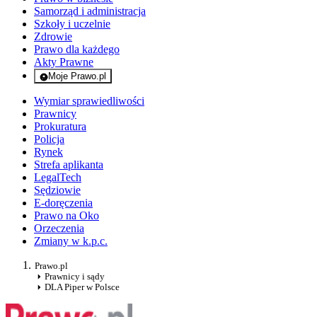
Samorząd i administracja
Szkoły i uczelnie
Zdrowie
Prawo dla każdego
Akty Prawne
Moje Prawo.pl
- rejestracja i logowanie do serwisu
Wymiar sprawiedliwości
Prawnicy
Prokuratura
Policja
Rynek
Strefa aplikanta
LegalTech
Sędziowie
E-doręczenia
Prawo na Oko
Orzeczenia
Zmiany w k.p.c.
Prawo.pl
Prawnicy i sądy
DLA Piper w Polsce