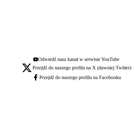
Odwiedź nasz kanał w serwisie YouTube
Youtube - otwiera się w nowej karcie
Przejdź do naszego profilu na X (dawniej Twitter)
X - otwiera się w nowej karcie
Przejdź do naszego profilu na Facebooku
Facebook - otwiera się w nowej karcie