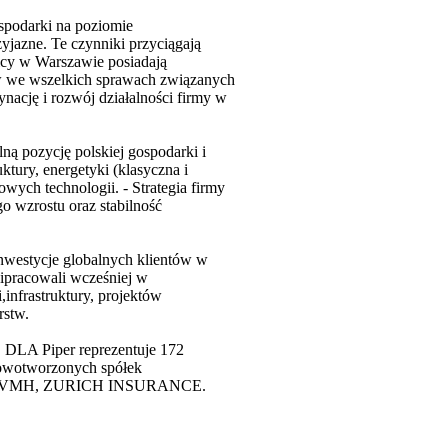
ospodarki na poziomie
yjazne. Te czynniki przyciągają
icy w Warszawie posiadają
w we wszelkich sprawach związanych
nację i rozwój działalności firmy w
ną pozycję polskiej gospodarki i
tury, energetyki (klasyczna i
wych technologii. - Strategia firmy
o wzrostu oraz stabilność
westycje globalnych klientów w
kipracowali wcześniej w
infrastruktury, projektów
rstw.
 DLA Piper reprezentuje 172
 nowotworzonych spółek
CEZ, LVMH, ZURICH INSURANCE.