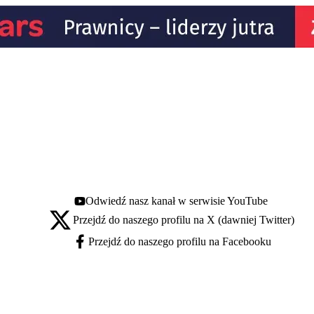
Odwiedź nasz kanał w serwisie YouTube
Youtube - otwiera się w nowej karcie
Przejdź do naszego profilu na X (dawniej Twitter)
X - otwiera się w nowej karcie
Przejdź do naszego profilu na Facebooku
Facebook - otwiera się w nowej karcie