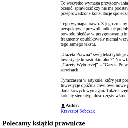
To wszystko wymaga przygotowania 
ocenić, sprawdzić czy nie ma podsta
przeprowadzone konsultacje społeczne
Tego wymaga prawo. Z jego zmiany je
perspektywie pozwoli uniknąć podob
powodu błędów w przygotowaniu inwe
fragmenty opublikowały niemal wszyst
tego samego tekstu.
„Gazeta Prawna” swój tekst tytułuje
inwestycje infrastrukturalne?" No w
„Gazety Wyborczej”. - "Gazeta Praw
serwisach.
Tymczasem w artykule, który jest pod
Inwestycje opóźnia chwilowo nowe pra
dodatkowych wymagań. Także urzędnik
kolejny stereotyp, dość częsty wśród 
Autor:
Krzysztof Sobczak
Polecamy książki prawnicze