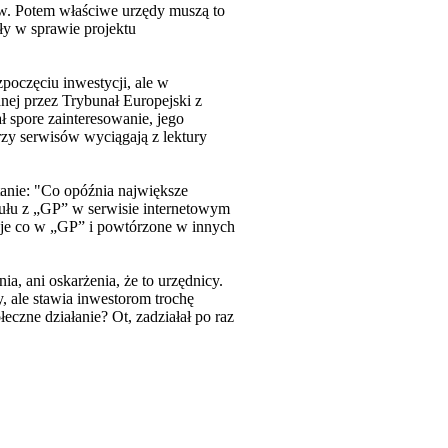
w. Potem właściwe urzędy muszą to
ły w sprawie projektu
poczęciu inwestycji, ale w
ej przez Trybunał Europejski z
 spore zainteresowanie, jego
rzy serwisów wyciągają z lektury
tanie: "Co opóźnia największe
kułu z „GP” w serwisie internetowym
cje co w „GP” i powtórzone w innych
a, ani oskarżenia, że to urzędnicy.
y, ale stawia inwestorom trochę
czne działanie? Ot, zadziałał po raz