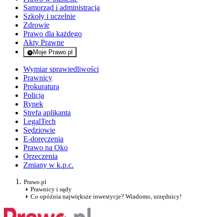
Samorząd i administracja
Szkoły i uczelnie
Zdrowie
Prawo dla każdego
Akty Prawne
Moje Prawo.pl
- rejestracja i logowanie do serwisu
Wymiar sprawiedliwości
Prawnicy
Prokuratura
Policja
Rynek
Strefa aplikanta
LegalTech
Sędziowie
E-doręczenia
Prawo na Oko
Orzeczenia
Zmiany w k.p.c.
Prawo.pl
Prawnicy i sądy
Co opóźnia największe inwestycje? Wiadomo, urzędnicy!