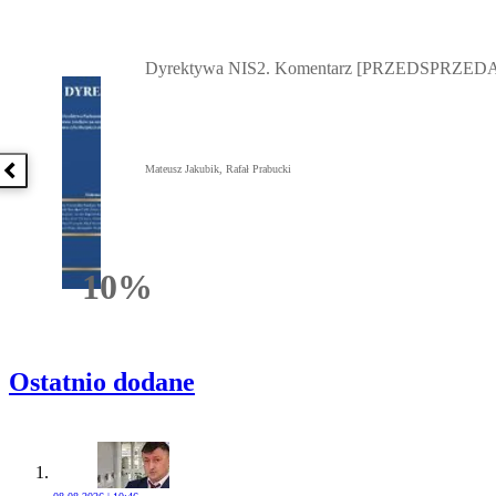
Przejdź do: Dyrektywa NIS2. Komentarz [PRZEDSPRZEDAŻ] ebook,
Dyrektywa NIS2. Komentarz [PRZEDSPRZEDA
Mateusz Jakubik, Rafał Prabucki
Poprzednia książka
10%
Rabatu
Ostatnio dodane