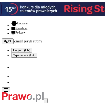
- otwiera się w nowej karcie
Promocje
Newsletter
Podcasty
Zmień język - bieżący:
Zmień język strony
PL
English (EN)
Українська (UA)