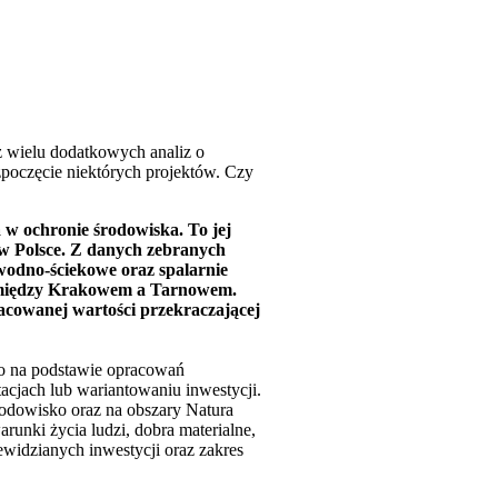
 wielu dodatkowych analiz o
zpoczęcie niektórych projektów. Czy
 w ochronie środowiska. To jej
h w Polsce. Z danych zebranych
wodno-ściekowe oraz spalarnie
4 między Krakowem a Tarnowem.
acowanej wartości przekraczającej
sto na podstawie opracowań
cjach lub wariantowaniu inwestycji.
rodowisko oraz na obszary Natura
unki życia ludzi, dobra materialne,
widzianych inwestycji oraz zakres