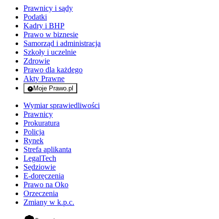
Prawnicy i sądy
Podatki
Kadry i BHP
Prawo w biznesie
Samorząd i administracja
Szkoły i uczelnie
Zdrowie
Prawo dla każdego
Akty Prawne
Moje Prawo.pl
- rejestracja i logowanie do serwisu
Wymiar sprawiedliwości
Prawnicy
Prokuratura
Policja
Rynek
Strefa aplikanta
LegalTech
Sędziowie
E-doręczenia
Prawo na Oko
Orzeczenia
Zmiany w k.p.c.