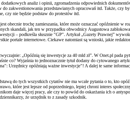
dodatkowych analiz i opinii, zgromadzenia odpowiednich dokumentó
w do zakwestionowania przedstawianych opracowań itd. Także, czy by
, czy nie będzie podstaw do protestów itd.
st obecnie trochę zamieszania, które może oznaczać opóźnienie w roz
nych skandali, jak ten w przypadku obwodnicy Augustowa zablokowan
stycji – podkreśla słusznie "GP". Artykuł „Gazety Prawnej” wywołał
kie portale internetowe. Ciekawe natomiast są wnioski, jakie redakto
 zwyczajnie: „Opóźnią się inwestycje za 40 mld zł”. W Onet.pl pada py
łaśnie co? Wyjaśnia to jednoznacznie tytuł dodany do cytowanego arty
na": Urzędnicy opóźniają ważne inwestycje"! A dalej te same informa
stawą do tych wszystkich cytatów nie ma wcale pytania o to, kto opóźni
wo, które jest lepsze od poprzedniego, lepiej chroni interes społeczn
om daje więcej pracy, ale czy to powód do oskarżania ich o antyspołe
dziennikarzy, że urzędnik to z zasady szkodnik.