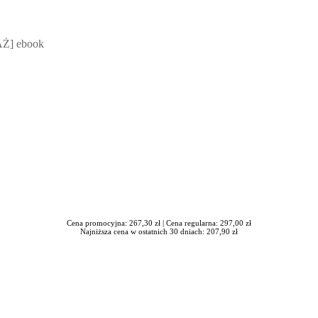
 Mateusz Jakubik, Rafał Prabucki - otwiera się w nowym oknie
Ż] ebook
Cena promocyjna: 267,30 zł |
Cena regularna: 297,00 zł
Najniższa cena w ostatnich 30 dniach: 207,90 zł