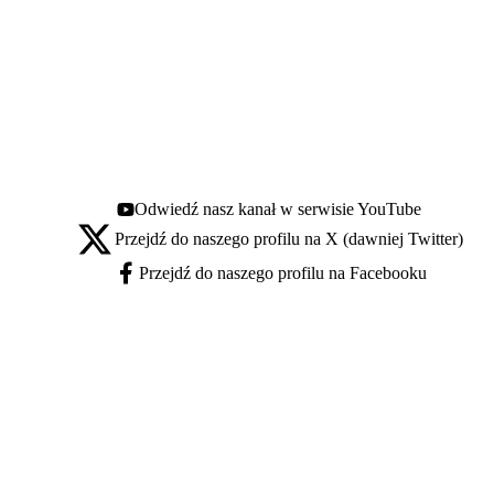
Odwiedź nasz kanał w serwisie YouTube
Youtube - otwiera się w nowej karcie
Przejdź do naszego profilu na X (dawniej Twitter)
X - otwiera się w nowej karcie
Przejdź do naszego profilu na Facebooku
Facebook - otwiera się w nowej karcie