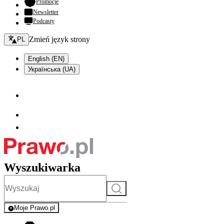
- otwiera się w nowej karcie
Promocje
Newsletter
Podcasty
Zmień język - bieżący:
Zmień język strony
PL
English (EN)
Українська (UA)
Wyszukiwarka
Szukaj
Moje Prawo.pl
- rejestracja i logowanie do serwisu