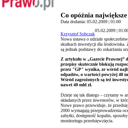
Co opóźnia największe
Data dodania: 05.02.2009 | 01:00
05.02.2009 | 01:0
Krzysztof Sobczak
Nowa ustawa o udziale społeczeństw
skutkach inwestycji dla środowiska.
są jednak podstawy do oskarżania ur
Z artykułu w „Gazecie Prawnej” do
przepisy skutecznie blokują rozpoc
przez "GP" wynika, ze wśród najba
odpadów, o wartości powyżej 40 
Wśród zagrożonych są też inwestyc
nawet 40 mld zł.
Dzieje się tak dlatego – czytamy w 
składanych przez inwestorów, w któ
Nowe prawo przewiduje, że przedsię
2000 wymagają przeprowadzenia oceny
zabytki, dostępność kopalin, sposob
monitoringu przedsięwzięcia.