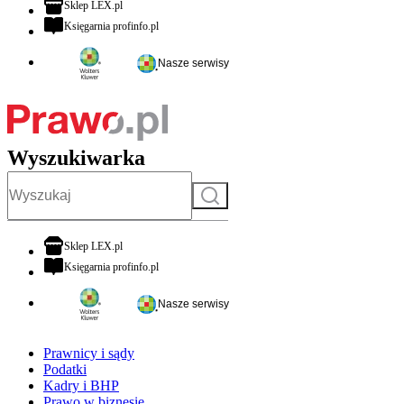
otwiera się w nowej karcie
Sklep LEX.pl
otwiera się w nowej karcie
Księgarnia profinfo.pl
Nasze serwisy
Wyszukiwarka
Szukaj
otwiera się w nowej karcie
Sklep LEX.pl
otwiera się w nowej karcie
Księgarnia profinfo.pl
Nasze serwisy
Prawnicy i sądy
Podatki
Kadry i BHP
Prawo w biznesie