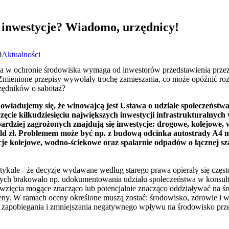
 inwestycje? Wiadomo, urzędnicy!
0
Aktualności
a w ochronie środowiska wymaga od inwestorów przedstawienia przez
 Zmienione przepisy wywołały trochę zamieszania, co może opóźnić ro
zędników o sabotaż?
wiadujemy się, że winowajcą jest Ustawa o udziale społeczeństwa
zęcie kilkudziesięciu największych inwestycji infrastrukturalnyc
rdziej zagrożonych znajdują się inwestycje: drogowe, kolejowe, 
mld zł. Problemem może być np. z budową odcinka autostrady A
je kolejowe, wodno-ściekowe oraz spalarnie odpadów o łącznej sz
artykule - że decyzje wydawane według starego prawa opierały się czę
rych brakowało np. udokumentowania udziału społeczeństwa w konsulta
wzięcia mogące znacząco lub potencjalnie znacząco oddziaływać na ś
. W ramach oceny określone muszą zostać: środowisko, zdrowie i war
y zapobiegania i zmniejszania negatywnego wpływu na środowisko prze