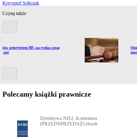
Krzysztof Sobczak
Czytaj także
Poprzedni slide
ź do artykułu:
Prze
i znów priorytetem MS, na rynku coraz
Opi
zy pat
mus
Kolejny slide
Polecamy książki prawnicze
Przejdź do: Dyrektywa NIS2. Komentarz [PRZEDSPRZEDAŻ] ebook,
Dyrektywa NIS2. Komentarz
[PRZEDSPRZEDAŻ] ebook