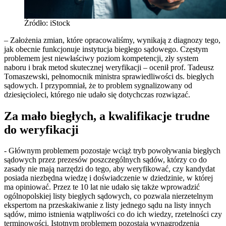
Źródło: iStock
– Założenia zmian, które opracowaliśmy, wynikają z diagnozy tego,
jak obecnie funkcjonuje instytucja biegłego sądowego. Częstym
problemem jest niewłaściwy poziom kompetencji, zły system
naboru i brak metod skutecznej weryfikacji – ocenił prof. Tadeusz
Tomaszewski, pełnomocnik ministra sprawiedliwości ds. biegłych
sądowych. I przypomniał, że to problem sygnalizowany od
dziesięcioleci, którego nie udało się dotychczas rozwiązać.
Za mało biegłych, a kwalifikacje trudne
do weryfikacji
- Głównym problemem pozostaje wciąż tryb powoływania biegłych
sądowych przez prezesów poszczególnych sądów, którzy co do
zasady nie mają narzędzi do tego, aby weryfikować, czy kandydat
posiada niezbędna wiedzę i doświadczenie w dziedzinie, w której
ma opiniować. Przez te 10 lat nie udało się także wprowadzić
ogólnopolskiej listy biegłych sądowych, co pozwala nierzetelnym
ekspertom na przeskakiwanie z listy jednego sądu na listy innych
sądów, mimo istnienia wątpliwości co do ich wiedzy, rzetelności czy
terminowości. Istotnym problemem pozostają wynagrodzenia