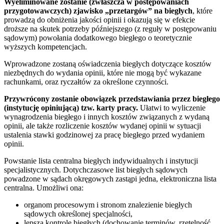
Wyeliminowane zostanie (zwłaszcza w postępowaniach
przygotowawczych) zjawisko „przetargów” na biegłych
, które
prowadzą do obniżenia jakości opinii i okazują się w efekcie
droższe na skutek potrzeby późniejszego (z reguły w postępowaniu
sądowym) powołania dodatkowego biegłego o teoretycznie
wyższych kompetencjach.
Wprowadzone zostaną oświadczenia biegłych dotyczące kosztów
niezbędnych do wydania opinii, które nie mogą być wykazane
rachunkami, oraz ryczałtów za określone czynności.
Przywrócony zostanie obowiązek przedstawiania przez biegłego
(instytucję opiniującą) tzw. karty pracy.
Ułatwi to wyliczenie
wynagrodzenia biegłego i innych kosztów związanych z wydaną
opinii, ale także rozliczenie kosztów wydanej opinii w sytuacji
ustalenia stawki godzinowej za pracę biegłego przed wydaniem
opinii.
Powstanie lista centralna biegłych indywidualnych i instytucji
specjalistycznych. Dotychczasowe list biegłych sądowych
powadzone w sądach okręgowych zastąpi jedna, elektroniczna lista
centralna. Umożliwi ona:
organom procesowym i stronom znalezienie biegłych
sądowych określonej specjalności,
lepszą kontrolę biegłych (dochowanie terminów, rzetelność