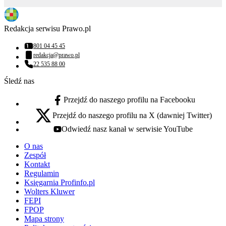
Redakcja serwisu Prawo.pl
801 04 45 45
Numer telefonu:
redakcja@prawo.pl
Adres email:
22 535 88 00
Numer telefonu:
Śledź nas
Przejdź do naszego profilu na Facebooku
facebook - otwiera się w nowej karcie
Przejdź do naszego profilu na X (dawniej Twitter)
x - otwiera się w nowej karcie
Odwiedź nasz kanał w serwisie YouTube
youtube - otwiera się w nowej karcie
O nas
Zespół
Kontakt
Regulamin
Księgarnia Profinfo.pl
Wolters Kluwer
FEPI
FPOP
Mapa strony