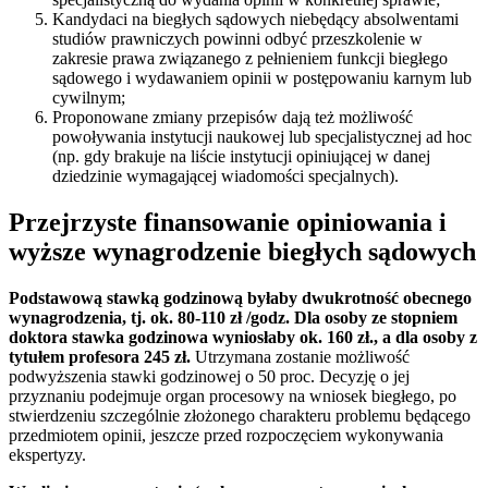
Kandydaci na biegłych sądowych niebędący absolwentami
studiów prawniczych powinni odbyć przeszkolenie w
zakresie prawa związanego z pełnieniem funkcji biegłego
sądowego i wydawaniem opinii w postępowaniu karnym lub
cywilnym;
Proponowane zmiany przepisów dają też możliwość
powoływania instytucji naukowej lub specjalistycznej ad hoc
(np. gdy brakuje na liście instytucji opiniującej w danej
dziedzinie wymagającej wiadomości specjalnych).
Przejrzyste finansowanie opiniowania i
wyższe wynagrodzenie biegłych sądowych
Podstawową stawką godzinową byłaby dwukrotność obecnego
wynagrodzenia, tj. ok. 80-110 zł /godz. Dla osoby ze stopniem
doktora stawka godzinowa wyniosłaby ok. 160 zł., a dla osoby z
tytułem profesora 245 zł.
Utrzymana zostanie możliwość
podwyższenia stawki godzinowej o 50 proc. Decyzję o jej
przyznaniu podejmuje organ procesowy na wniosek biegłego, po
stwierdzeniu szczególnie złożonego charakteru problemu będącego
przedmiotem opinii, jeszcze przed rozpoczęciem wykonywania
ekspertyzy.