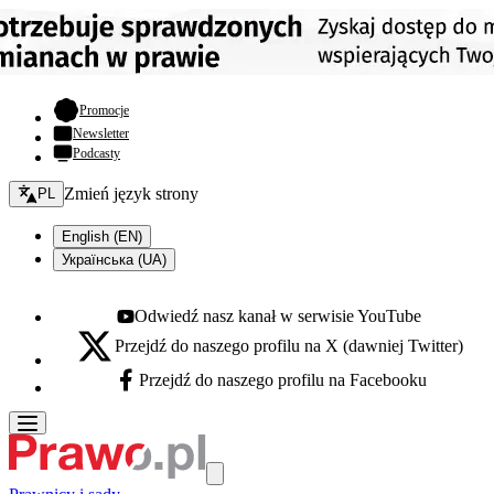
- otwiera się w nowej karcie
Promocje
Newsletter
Podcasty
Zmień język - bieżący:
Zmień język strony
PL
English (EN)
Українська (UA)
Odwiedź nasz kanał w serwisie YouTube
Youtube - otwiera się w nowej karcie
Przejdź do naszego profilu na X (dawniej Twitter)
X - otwiera się w nowej karcie
Przejdź do naszego profilu na Facebooku
Facebook - otwiera się w nowej karcie