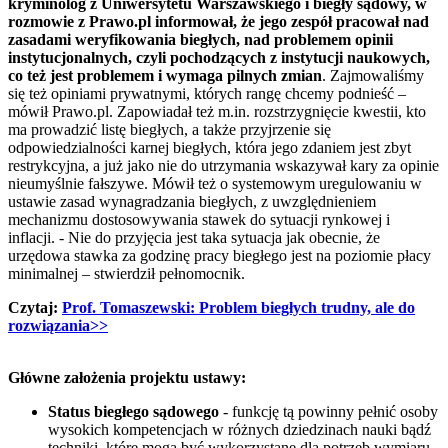
kryminolog z Uniwersytetu Warszawskiego i biegły sądowy, w
rozmowie z Prawo.pl informował, że jego zespół pracował nad
zasadami weryfikowania biegłych, nad problemem opinii
instytucjonalnych, czyli pochodzących z instytucji naukowych,
co też jest problemem i wymaga pilnych zmian
. Zajmowaliśmy
się też opiniami prywatnymi, których rangę chcemy podnieść –
mówił Prawo.pl. Zapowiadał też m.in. rozstrzygnięcie kwestii, kto
ma prowadzić listę biegłych, a także przyjrzenie się
odpowiedzialności karnej biegłych, która jego zdaniem jest zbyt
restrykcyjna, a już jako nie do utrzymania wskazywał kary za opinie
nieumyślnie fałszywe. Mówił też o systemowym uregulowaniu w
ustawie zasad wynagradzania biegłych, z uwzględnieniem
mechanizmu dostosowywania stawek do sytuacji rynkowej i
inflacji. - Nie do przyjęcia jest taka sytuacja jak obecnie, że
urzędowa stawka za godzinę pracy biegłego jest na poziomie płacy
minimalnej – stwierdził pełnomocnik.
Czytaj:
Prof. Tomaszewski: Problem biegłych trudny, ale do
rozwiązania>>
Główne założenia projektu ustawy:
Status biegłego sądowego
- funkcję tą powinny pełnić osoby
wysokich kompetencjach w różnych dziedzinach nauki bądź
techniki, które mogą być wykorzystane dla potrzeb wymiaru