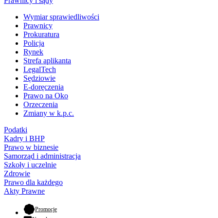
Prawnicy i sądy
Wymiar sprawiedliwości
Prawnicy
Prokuratura
Policja
Rynek
Strefa aplikanta
LegalTech
Sędziowie
E-doręczenia
Prawo na Oko
Orzeczenia
Zmiany w k.p.c.
Podatki
Kadry i BHP
Prawo w biznesie
Samorząd i administracja
Szkoły i uczelnie
Zdrowie
Prawo dla każdego
Akty Prawne
- otwiera się w nowej karcie
Promocje