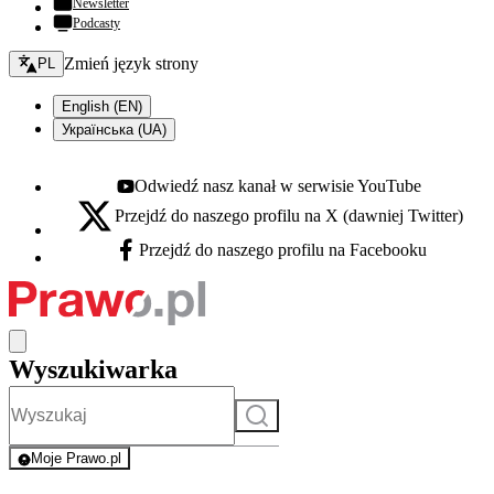
Newsletter
Podcasty
Zmień język - bieżący:
Zmień język strony
PL
English (EN)
Українська (UA)
Odwiedź nasz kanał w serwisie YouTube
Youtube - otwiera się w nowej karcie
Przejdź do naszego profilu na X (dawniej Twitter)
X - otwiera się w nowej karcie
Przejdź do naszego profilu na Facebooku
Facebook - otwiera się w nowej karcie
Wyszukiwarka
Szukaj
Moje Prawo.pl
- rejestracja i logowanie do serwisu