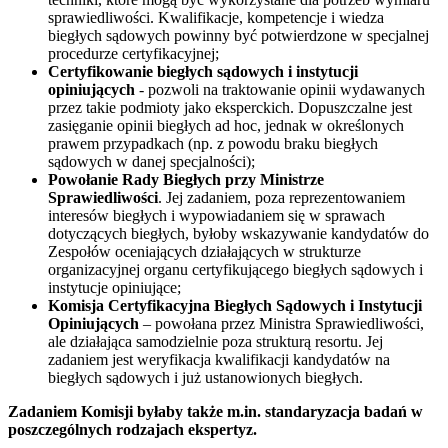
sprawiedliwości. Kwalifikacje, kompetencje i wiedza
biegłych sądowych powinny być potwierdzone w specjalnej
procedurze certyfikacyjnej;
Certyfikowanie biegłych sądowych i instytucji
opiniujących
- pozwoli na traktowanie opinii wydawanych
przez takie podmioty jako eksperckich. Dopuszczalne jest
zasięganie opinii biegłych ad hoc, jednak w określonych
prawem przypadkach (np. z powodu braku biegłych
sądowych w danej specjalności);
Powołanie Rady Biegłych przy Ministrze
Sprawiedliwości
. Jej zadaniem, poza reprezentowaniem
interesów biegłych i wypowiadaniem się w sprawach
dotyczących biegłych, byłoby wskazywanie kandydatów do
Zespołów oceniających działających w strukturze
organizacyjnej organu certyfikującego biegłych sądowych i
instytucje opiniujące;
Komisja Certyfikacyjna Biegłych Sądowych i Instytucji
Opiniujących
– powołana przez Ministra Sprawiedliwości,
ale działająca samodzielnie poza strukturą resortu. Jej
zadaniem jest weryfikacja kwalifikacji kandydatów na
biegłych sądowych i już ustanowionych biegłych.
Zadaniem Komisji byłaby także m.in. standaryzacja badań w
poszczególnych rodzajach ekspertyz.