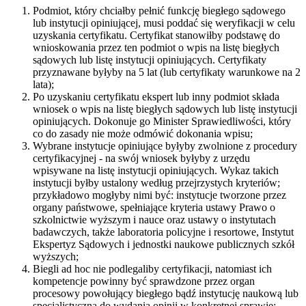
Podmiot, który chciałby pełnić funkcję biegłego sądowego
lub instytucji opiniującej, musi poddać się weryfikacji w celu
uzyskania certyfikatu. Certyfikat stanowiłby podstawę do
wnioskowania przez ten podmiot o wpis na listę biegłych
sądowych lub listę instytucji opiniujących. Certyfikaty
przyznawane byłyby na 5 lat (lub certyfikaty warunkowe na 2
lata);
Po uzyskaniu certyfikatu ekspert lub inny podmiot składa
wniosek o wpis na listę biegłych sądowych lub listę instytucji
opiniujących. Dokonuje go Minister Sprawiedliwości, który
co do zasady nie może odmówić dokonania wpisu;
Wybrane instytucje opiniujące byłyby zwolnione z procedury
certyfikacyjnej - na swój wniosek byłyby z urzędu
wpisywane na listę instytucji opiniujących. Wykaz takich
instytucji byłby ustalony według przejrzystych kryteriów;
przykładowo mogłyby nimi być: instytucje tworzone przez
organy państwowe, spełniające kryteria ustawy Prawo o
szkolnictwie wyższym i nauce oraz ustawy o instytutach
badawczych, także laboratoria policyjne i resortowe, Instytut
Ekspertyz Sądowych i jednostki naukowe publicznych szkół
wyższych;
Biegli ad hoc nie podlegaliby certyfikacji, natomiast ich
kompetencje powinny być sprawdzone przez organ
procesowy powołujący biegłego bądź instytucję naukową lub
specjalistyczną do wydania opinii w konkretnej sprawie;