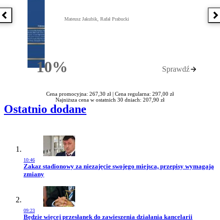
Poprzednia książka
N
Mateusz Jakubik, Rafał Prabucki
10%
Sprawdź
Rabatu
Cena promocyjna: 267,30 zł |
Cena regularna: 297,00 zł
Najniższa cena w ostatnich 30 dniach: 207,90 zł
Ostatnio dodane
10:46
Przejdź do artykułu:
Zakaz stadionowy za niezajęcie swojego miejsca, przepisy wymagają
zmiany
09:23
Przejdź do artykułu:
Będzie więcej przesłanek do zawieszenia działania kancelarii