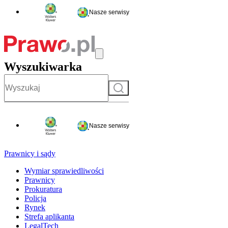
Nasze serwisy
Wyszukiwarka
Szukaj
Nasze serwisy
Prawnicy i sądy
Wymiar sprawiedliwości
Prawnicy
Prokuratura
Policja
Rynek
Strefa aplikanta
LegalTech