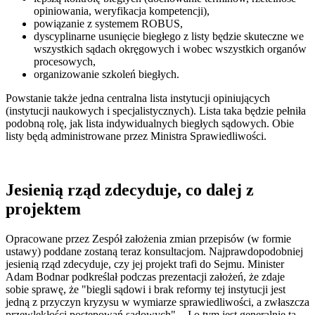
opiniowania, weryfikacja kompetencji),
powiązanie z systemem ROBUS,
dyscyplinarne usunięcie biegłego z listy będzie skuteczne we
wszystkich sądach okręgowych i wobec wszystkich organów
procesowych,
organizowanie szkoleń biegłych.
Powstanie także jedna centralna lista instytucji opiniujących
(instytucji naukowych i specjalistycznych). Lista taka będzie pełniła
podobną rolę, jak lista indywidualnych biegłych sądowych. Obie
listy będą administrowane przez Ministra Sprawiedliwości.
Jesienią rząd zdecyduje, co dalej z
projektem
Opracowane przez Zespół założenia zmian przepisów (w formie
ustawy) poddane zostaną teraz konsultacjom. Najprawdopodobniej
jesienią rząd zdecyduje, czy jej projekt trafi do Sejmu. Minister
Adam Bodnar podkreślał podczas prezentacji założeń, że zdaje
sobie sprawę, że "biegli sądowi i brak reformy tej instytucji jest
jedną z przyczyn kryzysu w wymiarze sprawiedliwości, a zwłaszcza
przewlekłości postępowań sądowych". - I o tym jest generalnie ta