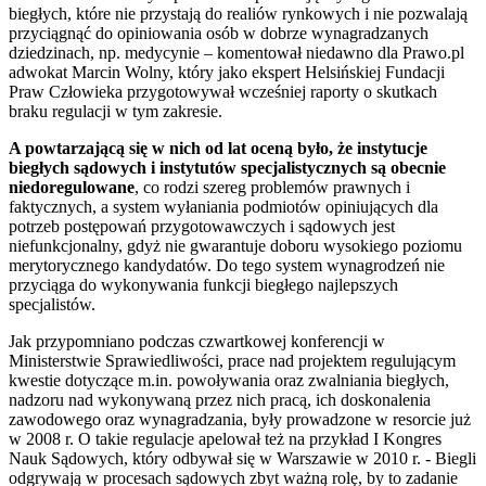
biegłych, które nie przystają do realiów rynkowych i nie pozwalają
przyciągnąć do opiniowania osób w dobrze wynagradzanych
dziedzinach, np. medycynie – komentował niedawno dla Prawo.pl
adwokat Marcin Wolny, który jako ekspert Helsińskiej Fundacji
Praw Człowieka przygotowywał wcześniej raporty o skutkach
braku regulacji w tym zakresie.
A powtarzającą się w nich od lat oceną było, że instytucje
biegłych sądowych i instytutów specjalistycznych są obecnie
niedoregulowane
, co rodzi szereg problemów prawnych i
faktycznych, a system wyłaniania podmiotów opiniujących dla
potrzeb postępowań przygotowawczych i sądowych jest
niefunkcjonalny, gdyż nie gwarantuje doboru wysokiego poziomu
merytorycznego kandydatów. Do tego system wynagrodzeń nie
przyciąga do wykonywania funkcji biegłego najlepszych
specjalistów.
Jak przypomniano podczas czwartkowej konferencji w
Ministerstwie Sprawiedliwości, prace nad projektem regulującym
kwestie dotyczące m.in. powoływania oraz zwalniania biegłych,
nadzoru nad wykonywaną przez nich pracą, ich doskonalenia
zawodowego oraz wynagradzania, były prowadzone w resorcie już
w 2008 r. O takie regulacje apelował też na przykład I Kongres
Nauk Sądowych, który odbywał się w Warszawie w 2010 r. - Biegli
odgrywają w procesach sądowych zbyt ważną rolę, by to zadanie