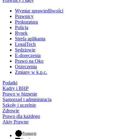
Prawnicy i sądy
Wymiar sprawiedliwości
Prawnicy
Prokuratura
Policja
Rynek
Strefa aplikanta
LegalTech
Sędziowie
E-doręczenia
Prawo na Oko
Orzeczenia
Zmiany w k.p.c.
Podatki
Kadry i BHP
Prawo w biznesie
Samorząd i administracja
Szkoły i uczelnie
Zdrowie
Prawo dla każdego
Akty Prawne
- otwiera się w nowej karcie
Promocje