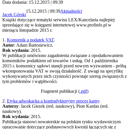
Data dodania: 15.12.2015 | 09:39
15.12.2015 | 09:39
Aktualności
Jacek Górski
Książki dotyczące tematyki serwisu LEX/Kancelaria najlepiej
sprzedające się w księgarni internetowej www.profinfo.pl w
miesiącu listopadzie 2015 r.
1.
Komornik a podatek VAT
.
Autor
: Adam Bartosiewicz.
Rok wydania
: 2015.
W publikacji omówiono zagadnienia związane z opodatkowaniem
komorników podatkiem od towarów i usług. Od 1 października
2015 r. komornicy sądowi stanęli przed nowym wyzwaniem - próbą
wkomponowania VAT w swoją działalność. Z uwagi na specyfikę
wykonywanych przez nich czynności powstaje szereg związanych z
tym problemów i wątpliwości.
Fragment publikacji (
.pdf
)
2.
Etyka adwokacka a kontradyktoryjny proces karny
.
Autorzy
: Jacek Giezek (red. naukowy), Piotr Kardas (red.
naukowy).
Rok wydania
: 2015.
Publikacja stanowi nowatorskie na polskim rynku wydawniczym
opracowanie dotyczące podstawowych kwestii łączących się z