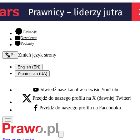
- otwiera się w nowej karcie
Promocje
Newsletter
Podcasty
Zmień język - bieżący:
Zmień język strony
PL
English (EN)
Українська (UA)
Odwiedź nasz kanał w serwisie YouTube
Youtube - otwiera się w nowej karcie
Przejdź do naszego profilu na X (dawniej Twitter)
X - otwiera się w nowej karcie
Przejdź do naszego profilu na Facebooku
Facebook - otwiera się w nowej karcie