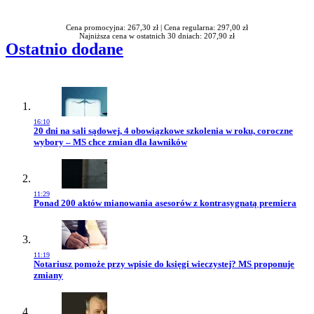
Rabatu
Cena promocyjna: 267,30 zł |
Cena regularna: 297,00 zł
Najniższa cena w ostatnich 30 dniach: 207,90 zł
Ostatnio dodane
16:10
Przejdź do artykułu:
20 dni na sali sądowej, 4 obowiązkowe szkolenia w roku, coroczne
wybory – MS chce zmian dla ławników
11:29
Przejdź do artykułu:
Ponad 200 aktów mianowania asesorów z kontrasygnatą premiera
11:19
Przejdź do artykułu:
Notariusz pomoże przy wpisie do księgi wieczystej? MS proponuje
zmiany