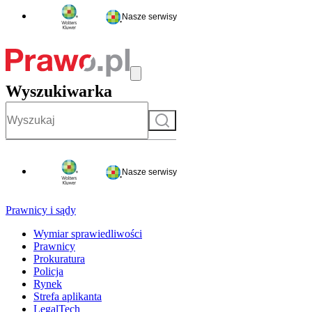
Nasze serwisy
Wyszukiwarka
Szukaj
Nasze serwisy
Prawnicy i sądy
Wymiar sprawiedliwości
Prawnicy
Prokuratura
Policja
Rynek
Strefa aplikanta
LegalTech