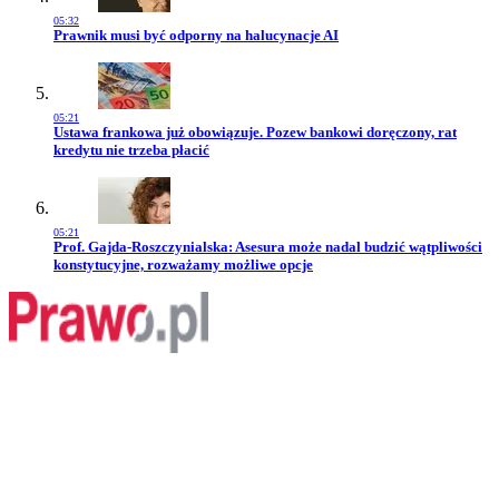
05:32
Przejdź do artykułu:
Prawnik musi być odporny na halucynacje AI
05:21
Przejdź do artykułu:
Ustawa frankowa już obowiązuje. Pozew bankowi doręczony, rat
kredytu nie trzeba płacić
05:21
Przejdź do artykułu:
Prof. Gajda-Roszczynialska: Asesura może nadal budzić wątpliwości
konstytucyjne, rozważamy możliwe opcje