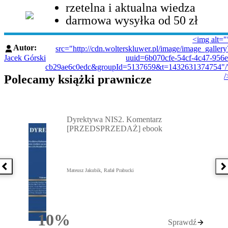
rzetelna i aktualna wiedza
darmowa wysyłka od 50 zł
<img alt="
Autor:
src="http://cdn.wolterskluwer.pl/image/image_gallery
Jacek Górski
uuid=6b070cfe-54cf-4c47-956e
cb29ae6c0edc&groupId=5137659&t=1432631374754"/
/
Polecamy książki prawnicze
Przejdź do: Dyrektywa NIS2. Komentarz [PRZEDSPRZEDAŻ] ebook,
Dyrektywa NIS2. Komentarz
[PRZEDSPRZEDAŻ] ebook
Poprzednia książka
N
Mateusz Jakubik, Rafał Prabucki
10%
Sprawdź