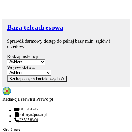
Baza teleadresowa
Sprawdź darmowy dostęp do pełnej bazy m.in. sądów i
urzędów.
Rodzaj instytucji:
Województwo:
Szukaj danych kontaktowych
Redakcja serwisu Prawo.pl
801 04 45 45
Numer telefonu:
redakcja@prawo.pl
Adres email:
22 535 88 00
Numer telefonu:
Śledź nas