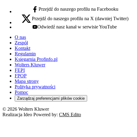
Przejdź do naszego profilu na Facebooku
facebook - otwiera się w nowej karcie
Przejdź do naszego profilu na X (dawniej Twitter)
x - otwiera się w nowej karcie
Odwiedź nasz kanał w serwisie YouTube
youtube - otwiera się w nowej karcie
O nas
Zespół
Kontakt
Regulamin
Księgarnia Profinfo.pl
Wolters Kluwer
FEPI
FPOP
Mapa strony
Polityka prywatności
Pomoc
Zarządzaj preferencjami plików cookie
© 2026 Wolters Kluwer
Realizacja Ideo Powered by:
CMS Edito