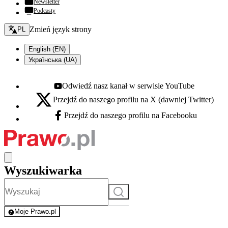
Newsletter
Podcasty
Zmień język - bieżący:
Zmień język strony
PL
English (EN)
Українська (UA)
Odwiedź nasz kanał w serwisie YouTube
Youtube - otwiera się w nowej karcie
Przejdź do naszego profilu na X (dawniej Twitter)
X - otwiera się w nowej karcie
Przejdź do naszego profilu na Facebooku
Facebook - otwiera się w nowej karcie
Wyszukiwarka
Szukaj
Moje Prawo.pl
- rejestracja i logowanie do serwisu