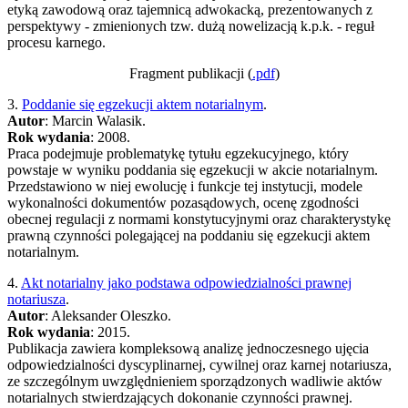
etyką zawodową oraz tajemnicą adwokacką, prezentowanych z
perspektywy - zmienionych tzw. dużą nowelizacją k.p.k. - reguł
procesu karnego.
Fragment publikacji (
.pdf
)
3.
Poddanie się egzekucji aktem notarialnym
.
Autor
: Marcin Walasik.
Rok wydania
: 2008.
Praca podejmuje problematykę tytułu egzekucyjnego, który
powstaje w wyniku poddania się egzekucji w akcie notarialnym.
Przedstawiono w niej ewolucję i funkcje tej instytucji, modele
wykonalności dokumentów pozasądowych, ocenę zgodności
obecnej regulacji z normami konstytucyjnymi oraz charakterystykę
prawną czynności polegającej na poddaniu się egzekucji aktem
notarialnym.
4.
Akt notarialny jako podstawa odpowiedzialności prawnej
notariusza
.
Autor
: Aleksander Oleszko.
Rok wydania
: 2015.
Publikacja zawiera kompleksową analizę jednoczesnego ujęcia
odpowiedzialności dyscyplinarnej, cywilnej oraz karnej notariusza,
ze szczególnym uwzględnieniem sporządzonych wadliwie aktów
notarialnych stwierdzających dokonanie czynności prawnej.