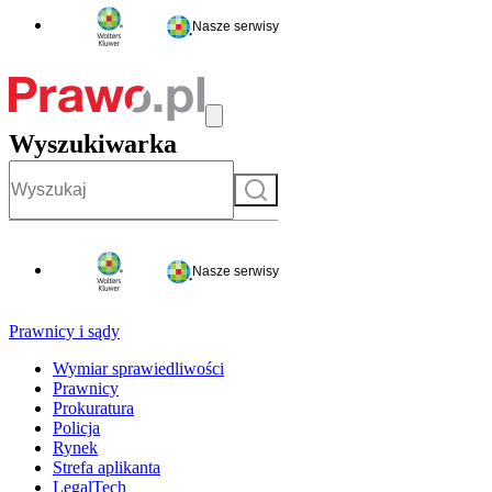
Nasze serwisy
Wyszukiwarka
Szukaj
Nasze serwisy
Prawnicy i sądy
Wymiar sprawiedliwości
Prawnicy
Prokuratura
Policja
Rynek
Strefa aplikanta
LegalTech