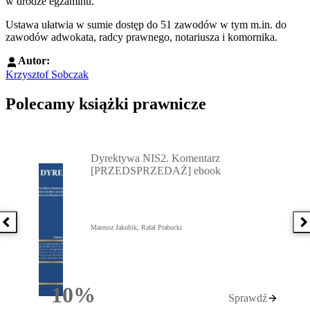
w drodze egzaminu.
Ustawa ułatwia w sumie dostęp do 51 zawodów w tym m.in. do
zawodów adwokata, radcy prawnego, notariusza i komornika.
Autor:
Krzysztof Sobczak
Polecamy książki prawnicze
Przejdź do: Dyrektywa NIS2. Komentarz [PRZEDSPRZEDAŻ] ebook,
Dyrektywa NIS2. Komentarz
[PRZEDSPRZEDAŻ] ebook
Poprzednia książka
N
Mateusz Jakubik, Rafał Prabucki
10%
Sprawdź
Rabatu