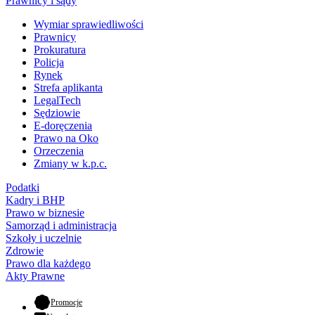
Prawnicy i sądy
Wymiar sprawiedliwości
Prawnicy
Prokuratura
Policja
Rynek
Strefa aplikanta
LegalTech
Sędziowie
E-doręczenia
Prawo na Oko
Orzeczenia
Zmiany w k.p.c.
Podatki
Kadry i BHP
Prawo w biznesie
Samorząd i administracja
Szkoły i uczelnie
Zdrowie
Prawo dla każdego
Akty Prawne
- otwiera się w nowej karcie
Promocje