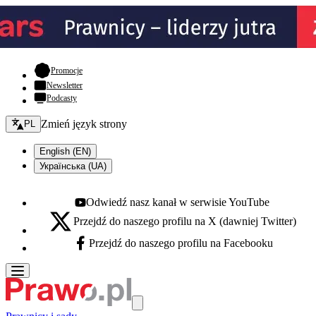
- otwiera się w nowej karcie
Promocje
Newsletter
Podcasty
Zmień język - bieżący:
Zmień język strony
PL
English (EN)
Українська (UA)
Odwiedź nasz kanał w serwisie YouTube
Youtube - otwiera się w nowej karcie
Przejdź do naszego profilu na X (dawniej Twitter)
X - otwiera się w nowej karcie
Przejdź do naszego profilu na Facebooku
Facebook - otwiera się w nowej karcie