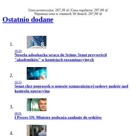
Cena promocyjna: 267,30 zł |
Cena regularna: 297,00 zł
Najniższa cena w ostatnich 30 dniach: 207,90 zł
Ostatnio dodane
16:24
Przejdź do artykułu:
Nowela adwokacka wraca do Sejmu, Senat przywrócił
"akademików" w komisjach egzaminacyjnych
16:15
Przejdź do artykułu:
Senat chce poprawek w ustawie wzmacniającej sądowy nadzór nad
kontrolą operacyjną
08:01
Przejdź do artykułu:
I Prezes SN: Minister podważa zaufanie do sędziów