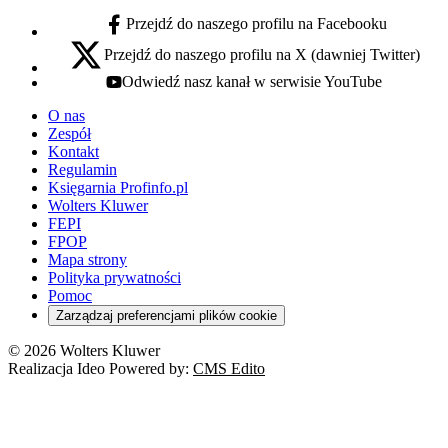
Przejdź do naszego profilu na Facebooku
facebook - otwiera się w nowej karcie
Przejdź do naszego profilu na X (dawniej Twitter)
x - otwiera się w nowej karcie
Odwiedź nasz kanał w serwisie YouTube
youtube - otwiera się w nowej karcie
O nas
Zespół
Kontakt
Regulamin
Księgarnia Profinfo.pl
Wolters Kluwer
FEPI
FPOP
Mapa strony
Polityka prywatności
Pomoc
Zarządzaj preferencjami plików cookie
© 2026 Wolters Kluwer
Realizacja Ideo Powered by:
CMS Edito