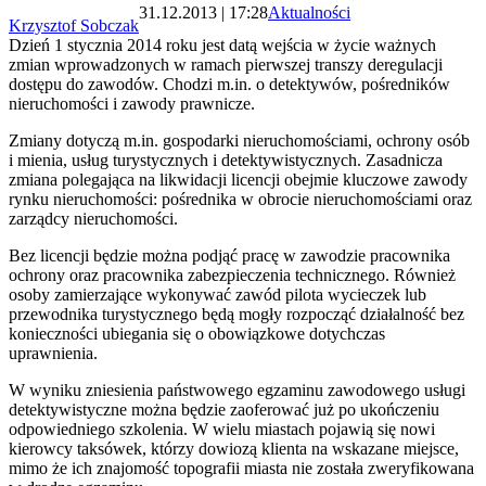
31.12.2013 | 17:28
Aktualności
Krzysztof Sobczak
Dzień 1 stycznia 2014 roku jest datą wejścia w życie ważnych
zmian wprowadzonych w ramach pierwszej transzy deregulacji
dostępu do zawodów. Chodzi m.in. o detektywów, pośredników
nieruchomości i zawody prawnicze.
Zmiany dotyczą m.in. gospodarki nieruchomościami, ochrony osób
i mienia, usług turystycznych i detektywistycznych. Zasadnicza
zmiana polegająca na likwidacji licencji obejmie kluczowe zawody
rynku nieruchomości: pośrednika w obrocie nieruchomościami oraz
zarządcy nieruchomości.
Bez licencji będzie można podjąć pracę w zawodzie pracownika
ochrony oraz pracownika zabezpieczenia technicznego. Również
osoby zamierzające wykonywać zawód pilota wycieczek lub
przewodnika turystycznego będą mogły rozpocząć działalność bez
konieczności ubiegania się o obowiązkowe dotychczas
uprawnienia.
W wyniku zniesienia państwowego egzaminu zawodowego usługi
detektywistyczne można będzie zaoferować już po ukończeniu
odpowiedniego szkolenia. W wielu miastach pojawią się nowi
kierowcy taksówek, którzy dowiozą klienta na wskazane miejsce,
mimo że ich znajomość topografii miasta nie została zweryfikowana