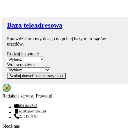
Baza teleadresowa
Sprawdź darmowy dostęp do pełnej bazy m.in. sądów i
urzędów.
Rodzaj instytucji:
Województwo:
Szukaj danych kontaktowych
Redakcja serwisu Prawo.pl
801 04 45 45
Numer telefonu:
redakcja@prawo.pl
Adres email:
22 535 88 00
Numer telefonu:
Śledź nas