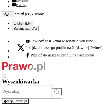
Newsletter
Podcasty
Zmień język - bieżący:
Zmień język strony
PL
English (EN)
Українська (UA)
Odwiedź nasz kanał w serwisie YouTube
Youtube - otwiera się w nowej karcie
Przejdź do naszego profilu na X (dawniej Twitter)
X - otwiera się w nowej karcie
Przejdź do naszego profilu na Facebooku
Facebook - otwiera się w nowej karcie
Wyszukiwarka
Szukaj
Moje Prawo.pl
- rejestracja i logowanie do serwisu