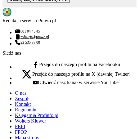
Redakcja serwisu Prawo.pl
801 04 45 45
Numer telefonu:
redakcja@prawo.pl
Adres email:
22 535 88 00
Numer telefonu:
Śledź nas
Przejdź do naszego profilu na Facebooku
facebook - otwiera się w nowej karcie
Przejdź do naszego profilu na X (dawniej Twitter)
x - otwiera się w nowej karcie
Odwiedź nasz kanał w serwisie YouTube
youtube - otwiera się w nowej karcie
O nas
Zespół
Kontakt
Regulamin
Księgarnia Profinfo.pl
Wolters Kluwer
FEPI
FPOP
Mapa strony