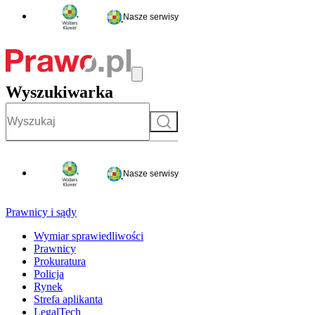
Nasze serwisy
Wyszukiwarka
Szukaj
Nasze serwisy
Prawnicy i sądy
Wymiar sprawiedliwości
Prawnicy
Prokuratura
Policja
Rynek
Strefa aplikanta
LegalTech