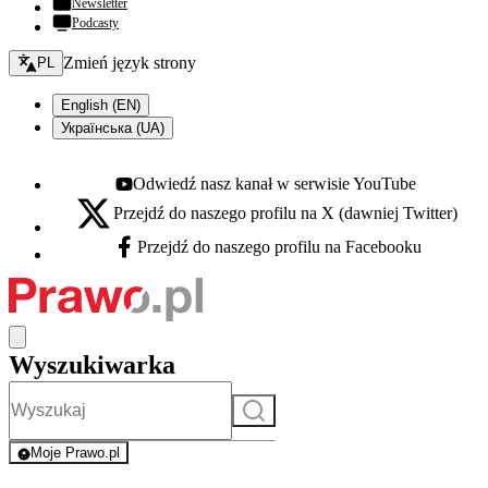
Newsletter
Podcasty
Zmień język - bieżący:
Zmień język strony
PL
English (EN)
Українська (UA)
Odwiedź nasz kanał w serwisie YouTube
Youtube - otwiera się w nowej karcie
Przejdź do naszego profilu na X (dawniej Twitter)
X - otwiera się w nowej karcie
Przejdź do naszego profilu na Facebooku
Facebook - otwiera się w nowej karcie
Wyszukiwarka
Szukaj
Moje Prawo.pl
- rejestracja i logowanie do serwisu