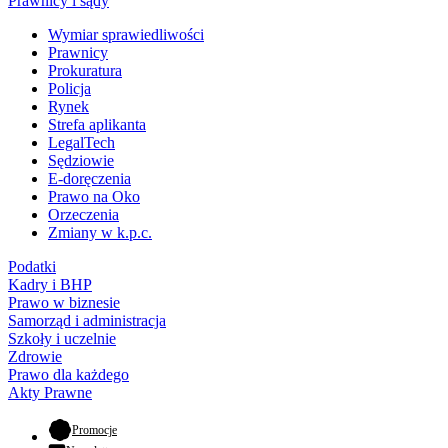
Prawnicy i sądy
Wymiar sprawiedliwości
Prawnicy
Prokuratura
Policja
Rynek
Strefa aplikanta
LegalTech
Sędziowie
E-doręczenia
Prawo na Oko
Orzeczenia
Zmiany w k.p.c.
Podatki
Kadry i BHP
Prawo w biznesie
Samorząd i administracja
Szkoły i uczelnie
Zdrowie
Prawo dla każdego
Akty Prawne
- otwiera się w nowej karcie
Promocje