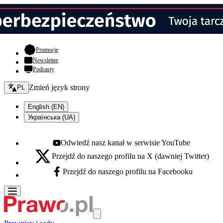
- otwiera się w nowej karcie
Promocje
Newsletter
Podcasty
Zmień język - bieżący:
Zmień język strony
PL
English (EN)
Українська (UA)
Odwiedź nasz kanał w serwisie YouTube
Youtube - otwiera się w nowej karcie
Przejdź do naszego profilu na X (dawniej Twitter)
X - otwiera się w nowej karcie
Przejdź do naszego profilu na Facebooku
Facebook - otwiera się w nowej karcie