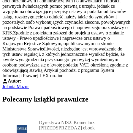
dochodzeniowym i administracyjnym i o adwokatach i radcach
prawnych świadczących pomoc prawną z urzędu, jednak ze
względu na obowiązujące przepisy ustawy o podatku od towarów i
usług, rozstrzygnięcie to odnieść należy także do syndyków i
pozostałych osób wykonujących czynności zlecone, powoływanych
na podstawie Prawa upadłościowego i naprawczego oraz ustawy o
KRS.Zgodnie z projektem założeń do projektu ustawy o zmianie
ustawy - Prawo upadłościowe i naprawcze oraz ustawy o
Krajowym Rejestrze Sądowym, opublikowanym na stronie
Ministerstwa Sprawiedliwości, niezbędne jest wprowadzenie do
tych ustaw regulacji, z których jednoznacznie wynikać będzie, że
kwotę wynagrodzenia przyznanego tym wyżej wymienionym
osobom podwyższa się o kwotę podatku VAT, określoną zgodnie z
obowiązującą stawką.Artykuł pochodzi z programu System
Informacji Prawnej LEX on-line
Autor:
Jolanta Mazur
Polecamy książki prawnicze
Przejdź do: Dyrektywa NIS2. Komentarz [PRZEDSPRZEDAŻ] ebook,
Dyrektywa NIS2. Komentarz
[PRZEDSPRZEDAŻ] ebook