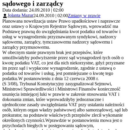
sądowego i zarządcy
Data dodania: 24.09.2010 | 02:00
Jolanta Mazur
24.09.2010 | 02:00
Zmiany w prawie
Planowana nowelizacja ustaw Prawo upadłościowe i naprawcze
oraz ustawy o Krajowym Rejestrze Sądowym, wprowadzić ma
Podstawę prawną do uwzględniania kwot podatku od towarów i
usług w wynagrodzeniu przyznawanym syndykowi, nadzorcy
sądowemu, zarządcy, tymczasowemu nadzorcy sądowemu i
zarządcy przymusowemu.
W obecnym stanie prawnym brak jest przepisów, które
umożliwiałyby podwyższenie przez sąd wynagrodzeń tych osób o
kwotę podatku VAT, co jest dla nich niekorzystne, gdyż przyznane
im przez sąd i wypłacone wynagrodzenie, zgodnie z ustawą o
podatku od towarów i usług, jest pomniejszane o kwotę tego
podatku.W postanowieniu z dnia 12 czerwca 2008 r.
(S 3/08), Trybunał Konstytucyjny zasygnalizował Sejmowi,
Ministrowi Sprawiedliwości i Ministrowi Finansów konieczność
usunięcia istniejącej luki w prawie w zakresie stosowania VAT i
dokonania zmian, które wprowadziłyby jednoznaczne i
ujednolicone zasady uwzględniania VAT przy ustalaniu należności
osób, którym organ władzy państwowej albo samorządowej, sąd lub
prokurator, na podstawie właściwych przepisów zlecił wykonanie
określonych czynności.Wprawdzie w postanowieniu mowa jest o
przychodach biegłych w postępowaniu sądowym,