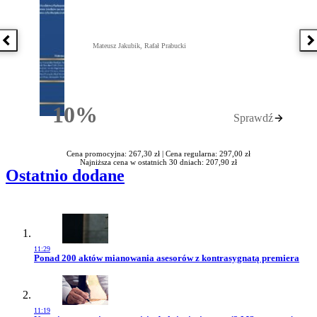
Poprzednia książka
N
Mateusz Jakubik, Rafał Prabucki
10%
Sprawdź
Rabatu
Cena promocyjna: 267,30 zł |
Cena regularna: 297,00 zł
Najniższa cena w ostatnich 30 dniach: 207,90 zł
Ostatnio dodane
11:29
Przejdź do artykułu:
Ponad 200 aktów mianowania asesorów z kontrasygnatą premiera
11:19