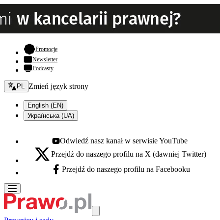
- otwiera się w nowej karcie
Promocje
Newsletter
Podcasty
Zmień język - bieżący:
Zmień język strony
PL
English (EN)
Українська (UA)
Odwiedź nasz kanał w serwisie YouTube
Youtube - otwiera się w nowej karcie
Przejdź do naszego profilu na X (dawniej Twitter)
X - otwiera się w nowej karcie
Przejdź do naszego profilu na Facebooku
Facebook - otwiera się w nowej karcie