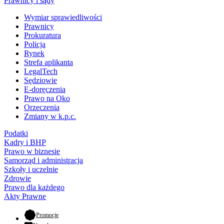
Prawnicy i sądy
Wymiar sprawiedliwości
Prawnicy
Prokuratura
Policja
Rynek
Strefa aplikanta
LegalTech
Sędziowie
E-doręczenia
Prawo na Oko
Orzeczenia
Zmiany w k.p.c.
Podatki
Kadry i BHP
Prawo w biznesie
Samorząd i administracja
Szkoły i uczelnie
Zdrowie
Prawo dla każdego
Akty Prawne
- otwiera się w nowej karcie
Promocje