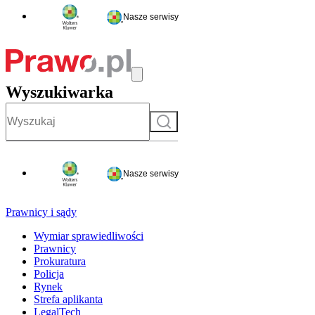
Nasze serwisy
Wyszukiwarka
Szukaj
Nasze serwisy
Prawnicy i sądy
Wymiar sprawiedliwości
Prawnicy
Prokuratura
Policja
Rynek
Strefa aplikanta
LegalTech