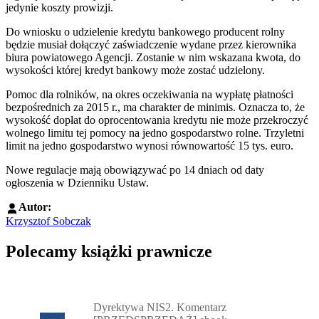
jedynie koszty prowizji.
Do wniosku o udzielenie kredytu bankowego producent rolny
będzie musiał dołączyć zaświadczenie wydane przez kierownika
biura powiatowego Agencji. Zostanie w nim wskazana kwota, do
wysokości której kredyt bankowy może zostać udzielony.
Pomoc dla rolników, na okres oczekiwania na wypłatę płatności
bezpośrednich za 2015 r., ma charakter de minimis. Oznacza to, że
wysokość dopłat do oprocentowania kredytu nie może przekroczyć
wolnego limitu tej pomocy na jedno gospodarstwo rolne. Trzyletni
limit na jedno gospodarstwo wynosi równowartość 15 tys. euro.
Nowe regulacje mają obowiązywać po 14 dniach od daty
ogłoszenia w Dzienniku Ustaw.
Autor:
Krzysztof Sobczak
Polecamy książki prawnicze
Przejdź do: Dyrektywa NIS2. Komentarz [PRZEDSPRZEDAŻ] ebook,
Dyrektywa NIS2. Komentarz