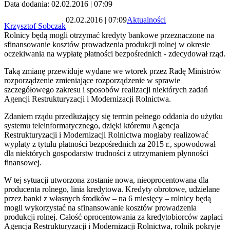
Data dodania: 02.02.2016 | 07:09
02.02.2016 | 07:09
Aktualności
Krzysztof Sobczak
Rolnicy będą mogli otrzymać kredyty bankowe przeznaczone na
sfinansowanie kosztów prowadzenia produkcji rolnej w okresie
oczekiwania na wypłatę płatności bezpośrednich - zdecydował rząd.
Taką zmianę przewiduje wydane we wtorek przez Radę Ministrów
rozporządzenie zmieniające rozporządzenie w sprawie
szczegółowego zakresu i sposobów realizacji niektórych zadań
Agencji Restrukturyzacji i Modernizacji Rolnictwa.
Zdaniem rządu przedłużający się termin pełnego oddania do użytku
systemu teleinformatycznego, dzięki któremu Agencja
Restrukturyzacji i Modernizacji Rolnictwa mogłaby realizować
wypłaty z tytułu płatności bezpośrednich za 2015 r., spowodował
dla niektórych gospodarstw trudności z utrzymaniem płynności
finansowej.
W tej sytuacji utworzona zostanie nowa, nieoprocentowana dla
producenta rolnego, linia kredytowa. Kredyty obrotowe, udzielane
przez banki z własnych środków – na 6 miesięcy – rolnicy będą
mogli wykorzystać na sfinansowanie kosztów prowadzenia
produkcji rolnej. Całość oprocentowania za kredytobiorców zapłaci
Agencja Restrukturyzacji i Modernizacji Rolnictwa, rolnik pokryje