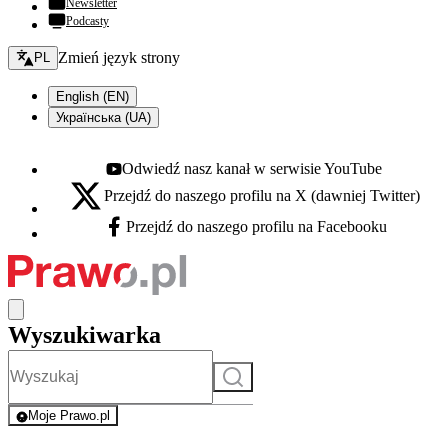
Newsletter
Podcasty
Zmień język - bieżący:
Zmień język strony
PL
English (EN)
Українська (UA)
Odwiedź nasz kanał w serwisie YouTube
Youtube - otwiera się w nowej karcie
Przejdź do naszego profilu na X (dawniej Twitter)
X - otwiera się w nowej karcie
Przejdź do naszego profilu na Facebooku
Facebook - otwiera się w nowej karcie
Wyszukiwarka
Szukaj
Moje Prawo.pl
- rejestracja i logowanie do serwisu