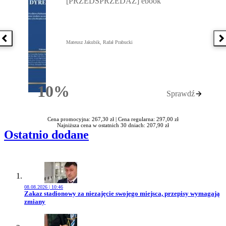
[PRZEDSPRZEDAŻ] ebook
Poprzednia książka
N
Mateusz Jakubik, Rafał Prabucki
10%
Sprawdź
Rabatu
Cena promocyjna: 267,30 zł |
Cena regularna: 297,00 zł
Najniższa cena w ostatnich 30 dniach: 207,90 zł
Ostatnio dodane
08.08.2026 | 10:46
Przejdź do artykułu:
Zakaz stadionowy za niezajęcie swojego miejsca, przepisy wymagają
zmiany