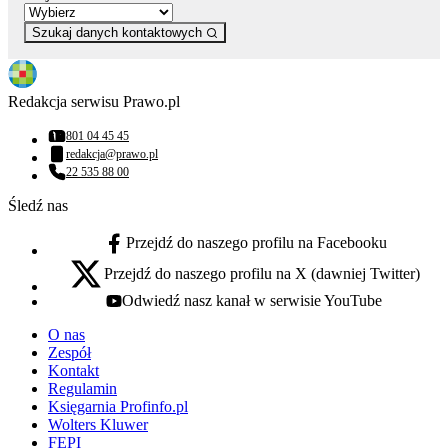
Szukaj danych kontaktowych
Redakcja serwisu Prawo.pl
801 04 45 45
Numer telefonu:
redakcja@prawo.pl
Adres email:
22 535 88 00
Numer telefonu:
Śledź nas
Przejdź do naszego profilu na Facebooku
facebook - otwiera się w nowej karcie
Przejdź do naszego profilu na X (dawniej Twitter)
x - otwiera się w nowej karcie
Odwiedź nasz kanał w serwisie YouTube
youtube - otwiera się w nowej karcie
O nas
Zespół
Kontakt
Regulamin
Księgarnia Profinfo.pl
Wolters Kluwer
FEPI