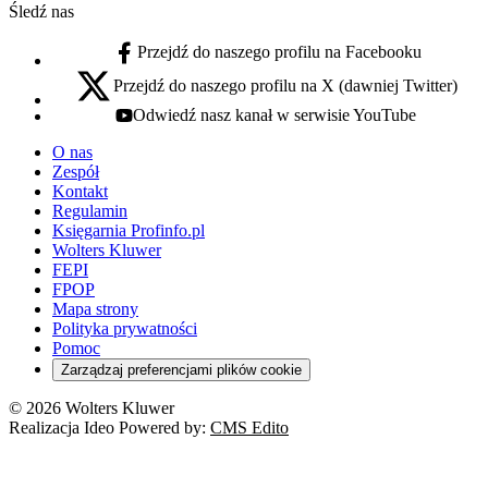
Śledź nas
Przejdź do naszego profilu na Facebooku
facebook - otwiera się w nowej karcie
Przejdź do naszego profilu na X (dawniej Twitter)
x - otwiera się w nowej karcie
Odwiedź nasz kanał w serwisie YouTube
youtube - otwiera się w nowej karcie
O nas
Zespół
Kontakt
Regulamin
Księgarnia Profinfo.pl
Wolters Kluwer
FEPI
FPOP
Mapa strony
Polityka prywatności
Pomoc
Zarządzaj preferencjami plików cookie
© 2026 Wolters Kluwer
Realizacja Ideo Powered by:
CMS Edito