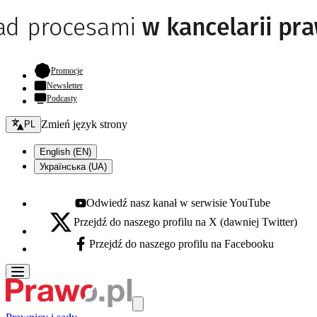
- otwiera się w nowej karcie
Promocje
Newsletter
Podcasty
Zmień język - bieżący:
Zmień język strony
PL
English (EN)
Українська (UA)
Odwiedź nasz kanał w serwisie YouTube
Youtube - otwiera się w nowej karcie
Przejdź do naszego profilu na X (dawniej Twitter)
X - otwiera się w nowej karcie
Przejdź do naszego profilu na Facebooku
Facebook - otwiera się w nowej karcie