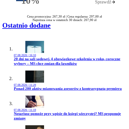
10%
Sprawdź
Rabatu
Cena promocyjna: 267,30 zł |
Cena regularna: 297,00 zł
Najniższa cena w ostatnich 30 dniach: 207,90 zł
Ostatnio dodane
07.08.2026 | 16:10
Przejdź do artykułu:
20 dni na sali sądowej, 4 obowiązkowe szkolenia w roku, coroczne
wybory – MS chce zmian dla ławników
07.08.2026 | 11:29
Przejdź do artykułu:
Ponad 200 aktów mianowania asesorów z kontrasygnatą premiera
07.08.2026 | 11:19
Przejdź do artykułu:
Notariusz pomoże przy wpisie do księgi wieczystej? MS proponuje
zmiany