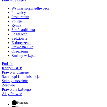
Prawnicy i sądy
Wymiar sprawiedliwości
Prawnicy
Prokuratura
Policja
Rynek
Strefa aplikanta
LegalTech
Sędziowie
E-doręczenia
Prawo na Oko
Orzeczenia
Zmiany w k.p.c.
Podatki
Kadry i BHP
Prawo w biznesie
Samorząd i administracja
Szkoły i uczelnie
Zdrowie
Prawo dla każdego
Akty Prawne
- otwiera się w nowej karcie
Promocje