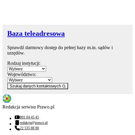
Baza teleadresowa
Sprawdź darmowy dostęp do pełnej bazy m.in. sądów i
urzędów.
Rodzaj instytucji:
Województwo:
Szukaj danych kontaktowych
Redakcja serwisu Prawo.pl
801 04 45 45
Numer telefonu:
redakcja@prawo.pl
Adres email:
22 535 88 00
Numer telefonu: