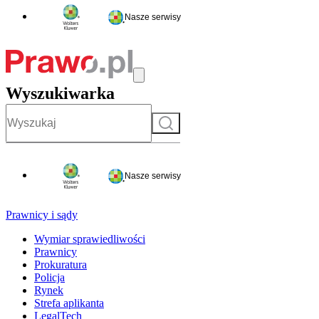
Nasze serwisy
Wyszukiwarka
Szukaj
Nasze serwisy
Prawnicy i sądy
Wymiar sprawiedliwości
Prawnicy
Prokuratura
Policja
Rynek
Strefa aplikanta
LegalTech