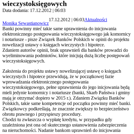
wieczystoksięgowych
Data dodania: 17.12.2012 | 06:03
17.12.2012 | 06:03
Aktualności
Monika Sewastianowicz
Banki powinny mieć takie same uprawnienia do inicjowania
elektronicznego postępowania wieczystoksięgowego jak komornicy
i notariusze - pisze Związek Banków Polskich w opinii do projektu
nowelizacji ustawy o księgach wieczystych i hipotece.
Zdaniem autorów opinii, brak uprawnień dla banków prowadzi do
wyeliminowania podmiotów, które inicjują dużą liczbę postępowań
wieczystoksięgowych.
Założenia do projektu ustawy nowelizującej ustawę o księgach
wieczystych i hipotece przewidują, że w początkowej fazie
wprowadzania elektronicznego postępowania
wieczystoksięgowego, pełne uprawnienia do jego inicjowania będą
mieli jedynie komornicy i notariusze (banki, Skarb Państwa i gminy
mają je otrzymać dopiero w 2015 r.). Zdaniem Związku Banków
Polskich, takie same kompetencje od początku powinny mieć banki.
Związkowcy podkreślają, że znacznie zwiększy to bezpieczeństwo
obrotu prawnego i przyspieszy procedury.
Chodzi tu zwłaszcza o wypłatę kredytu, w przypadku gdy
uzależniona jest ona od skutecznego ustanowienia zabezpieczenia
na nieruchomości. Nadanie bankom uprawnień do inicjowania