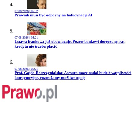
07.08.2026 | 05:32
Przejdź do artykułu:
Prawnik musi być odporny na halucynacje AI
07.08.2026 | 05:21
Przejdź do artykułu:
Ustawa frankowa już obowiązuje. Pozew bankowi doręczony, rat
kredytu nie trzeba płacić
07.08.2026 | 05:21
Przejdź do artykułu:
Prof. Gajda-Roszczynialska: Asesura może nadal budzić wątpliwości
konstytucyjne, rozważamy możliwe opcje