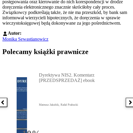
postępowania oraz kierowanie do nich korespondencji w drodze
doręczenia elektronicznego znacznie skróciłoby cały proces.
Związkowcy podkreślają także, że nie ma przeszkód, by bank sam
informował wierzycieli hipotecznych, że doręczenia w sprawie
wieczystoksięgowej będą dokonywane za jego pośrednictwem.
Autor:
Monika Sewastianowicz
Polecamy książki prawnicze
Przejdź do: Dyrektywa NIS2. Komentarz [PRZEDSPRZEDAŻ] ebook,
Dyrektywa NIS2. Komentarz
[PRZEDSPRZEDAŻ] ebook
Poprzednia książka
N
Mateusz Jakubik, Rafał Prabucki