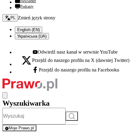
Newsletter
Podcasty
Zmień język - bieżący:
Zmień język strony
PL
English (EN)
Українська (UA)
Odwiedź nasz kanał w serwisie YouTube
Youtube - otwiera się w nowej karcie
Przejdź do naszego profilu na X (dawniej Twitter)
X - otwiera się w nowej karcie
Przejdź do naszego profilu na Facebooku
Facebook - otwiera się w nowej karcie
Wyszukiwarka
Szukaj
Moje Prawo.pl
- rejestracja i logowanie do serwisu