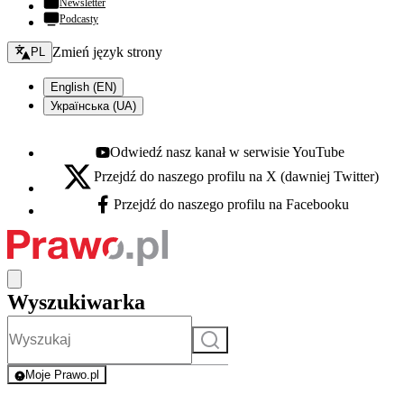
Newsletter
Podcasty
Zmień język - bieżący:
Zmień język strony
PL
English (EN)
Українська (UA)
Odwiedź nasz kanał w serwisie YouTube
Youtube - otwiera się w nowej karcie
Przejdź do naszego profilu na X (dawniej Twitter)
X - otwiera się w nowej karcie
Przejdź do naszego profilu na Facebooku
Facebook - otwiera się w nowej karcie
Wyszukiwarka
Szukaj
Moje Prawo.pl
- rejestracja i logowanie do serwisu