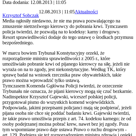
Data dodania: 12.08.2013 | 11:05
12.08.2013 | 11:05
Aktualności
Krzysztof Sobczak
Media ogłosiły niedawno, że nie ma prawa pozwalającego na
zmuszenie nietrzeźwego kierowcy do pobrania krwi. Tymczasem
policja twierdzi, że pozwalją na to kodeksy: karny i drogowy.
Resort sprawiedliwości dodaje do tego ustawę o środkach przymusu
bezpośredniego.
W marcu bowiem Trybunał Konstytucyjny orzekł, że
rozporządzenie ministra sprawiedliwości z 2005 r., które
umożliwiało pobranie krwi od pijanego kierowcy na siłę, jeżeli nie
wyraża on na to zgody, jest niekonstytucyjne. Według TK, który
sprawę badał na wniosek rzecznika praw obywatelskich, takie
prawo można wprowadzić tylko ustawą.
Tymczasem Komenda Ggłówna Policji twierdzi, że orzeczenie
Trybunału nie oznacza, że pijani kierowcy mogą się czuć bezkarnie.
Nadinspektor Krzysztof Gajewski, wiceszef polskiej policji,
przygotował pismo do wszystkich komend wojewódzkich.
Podpowiada, jakimi przepisami policjanci mają się podpierać, jeżeli
pijana osoba nie chce się poddać badaniu krwi. Gajewski twierdzi,
że takie prawo umożliwia przepis z art. 74. kodeksu karnego; że od
osoby podejrzanej można pobrać krew, nawet bez jej zgody. Poza
tym wspomniane prawo daje ustawa Prawo o ruchu drogowym -
art. 129. Podpiera się też rozporządzeniem ministra zdrowia i opieki