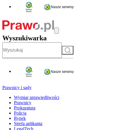
Nasze serwisy
Wyszukiwarka
Szukaj
Nasze serwisy
Prawnicy i sądy
Wymiar sprawiedliwości
Prawnicy
Prokuratura
Policja
Rynek
Strefa aplikanta
LegalTech