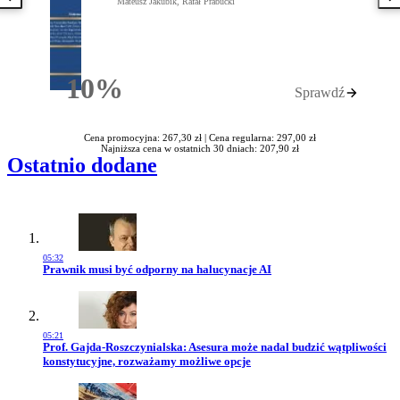
Poprzednia książka
N
Mateusz Jakubik, Rafał Prabucki
10%
Sprawdź
Rabatu
Cena promocyjna: 267,30 zł |
Cena regularna: 297,00 zł
Najniższa cena w ostatnich 30 dniach: 207,90 zł
Ostatnio dodane
05:32
Przejdź do artykułu:
Prawnik musi być odporny na halucynacje AI
05:21
Przejdź do artykułu:
Prof. Gajda-Roszczynialska: Asesura może nadal budzić wątpliwości
konstytucyjne, rozważamy możliwe opcje