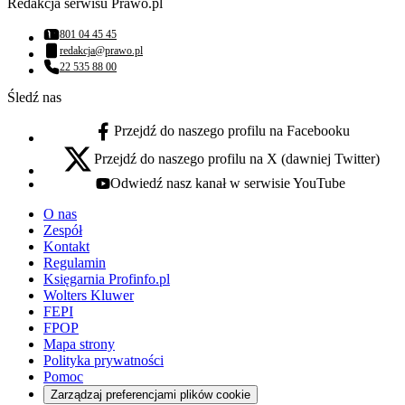
Redakcja serwisu Prawo.pl
801 04 45 45
Numer telefonu:
redakcja@prawo.pl
Adres email:
22 535 88 00
Numer telefonu:
Śledź nas
Przejdź do naszego profilu na Facebooku
facebook - otwiera się w nowej karcie
Przejdź do naszego profilu na X (dawniej Twitter)
x - otwiera się w nowej karcie
Odwiedź nasz kanał w serwisie YouTube
youtube - otwiera się w nowej karcie
O nas
Zespół
Kontakt
Regulamin
Księgarnia Profinfo.pl
Wolters Kluwer
FEPI
FPOP
Mapa strony
Polityka prywatności
Pomoc
Zarządzaj preferencjami plików cookie