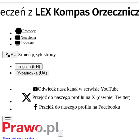
- otwiera się w nowej karcie
Promocje
Newsletter
Podcasty
Zmień język - bieżący:
Zmień język strony
PL
English (EN)
Українська (UA)
Odwiedź nasz kanał w serwisie YouTube
Youtube - otwiera się w nowej karcie
Przejdź do naszego profilu na X (dawniej Twitter)
X - otwiera się w nowej karcie
Przejdź do naszego profilu na Facebooku
Facebook - otwiera się w nowej karcie