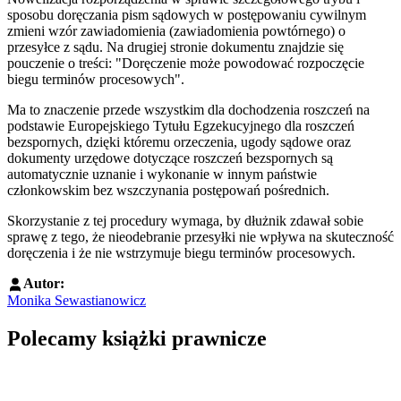
sposobu doręczania pism sądowych w postępowaniu cywilnym
zmieni wzór zawiadomienia (zawiadomienia powtórnego) o
przesyłce z sądu. Na drugiej stronie dokumentu znajdzie się
pouczenie o treści: "Doręczenie może powodować rozpoczęcie
biegu terminów procesowych".
Ma to znaczenie przede wszystkim dla dochodzenia roszczeń na
podstawie Europejskiego Tytułu Egzekucyjnego dla roszczeń
bezspornych, dzięki któremu orzeczenia, ugody sądowe oraz
dokumenty urzędowe dotyczące roszczeń bezspornych są
automatycznie uznanie i wykonanie w innym państwie
członkowskim bez wszczynania postępowań pośrednich.
Skorzystanie z tej procedury wymaga, by dłużnik zdawał sobie
sprawę z tego, że nieodebranie przesyłki nie wpływa na skuteczność
doręczenia i że nie wstrzymuje biegu terminów procesowych.
Autor:
Monika Sewastianowicz
Polecamy książki prawnicze
Przejdź do: Dyrektywa NIS2. Komentarz [PRZEDSPRZEDAŻ] ebook,