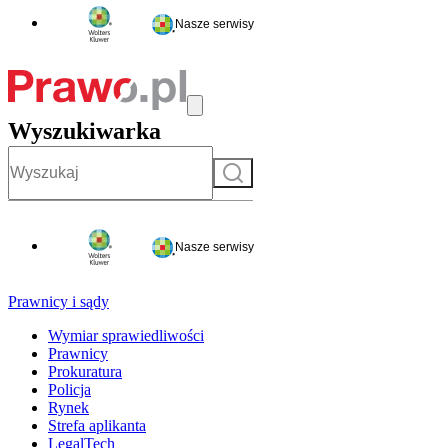
Nasze serwisy
Wyszukiwarka
Szukaj
Nasze serwisy
Prawnicy i sądy
Wymiar sprawiedliwości
Prawnicy
Prokuratura
Policja
Rynek
Strefa aplikanta
LegalTech