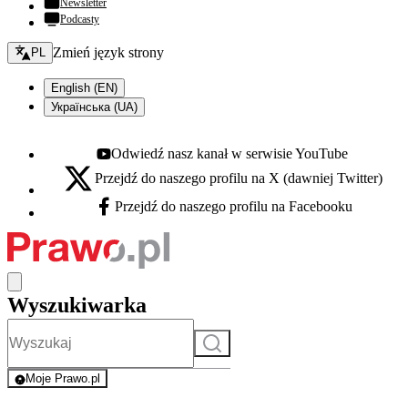
Newsletter
Podcasty
Zmień język - bieżący:
Zmień język strony
PL
English (EN)
Українська (UA)
Odwiedź nasz kanał w serwisie YouTube
Youtube - otwiera się w nowej karcie
Przejdź do naszego profilu na X (dawniej Twitter)
X - otwiera się w nowej karcie
Przejdź do naszego profilu na Facebooku
Facebook - otwiera się w nowej karcie
Wyszukiwarka
Szukaj
Moje Prawo.pl
- rejestracja i logowanie do serwisu