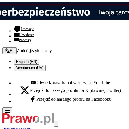
- otwiera się w nowej karcie
Promocje
Newsletter
Podcasty
Zmień język - bieżący:
Zmień język strony
PL
English (EN)
Українська (UA)
Odwiedź nasz kanał w serwisie YouTube
Youtube - otwiera się w nowej karcie
Przejdź do naszego profilu na X (dawniej Twitter)
X - otwiera się w nowej karcie
Przejdź do naszego profilu na Facebooku
Facebook - otwiera się w nowej karcie