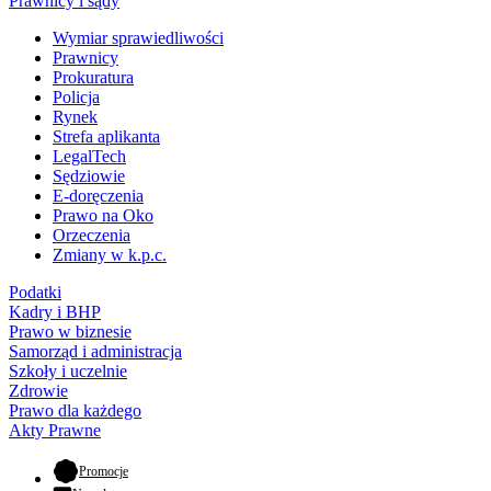
Prawnicy i sądy
Wymiar sprawiedliwości
Prawnicy
Prokuratura
Policja
Rynek
Strefa aplikanta
LegalTech
Sędziowie
E-doręczenia
Prawo na Oko
Orzeczenia
Zmiany w k.p.c.
Podatki
Kadry i BHP
Prawo w biznesie
Samorząd i administracja
Szkoły i uczelnie
Zdrowie
Prawo dla każdego
Akty Prawne
- otwiera się w nowej karcie
Promocje