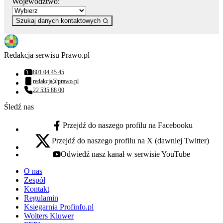
Województwo:
Szukaj danych kontaktowych
Redakcja serwisu Prawo.pl
801 04 45 45
Numer telefonu:
redakcja@prawo.pl
Adres email:
22 535 88 00
Numer telefonu:
Śledź nas
Przejdź do naszego profilu na Facebooku
facebook - otwiera się w nowej karcie
Przejdź do naszego profilu na X (dawniej Twitter)
x - otwiera się w nowej karcie
Odwiedź nasz kanał w serwisie YouTube
youtube - otwiera się w nowej karcie
O nas
Zespół
Kontakt
Regulamin
Księgarnia Profinfo.pl
Wolters Kluwer