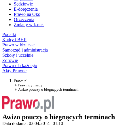
Sędziowie
E-doręczenia
Prawo na Oko
Orzeczenia
Zmiany w k.p.c.
Podatki
Kadry i BHP
Prawo w biznesie
Samorząd i administracja
Szkoły i uczelnie
Zdrowie
Prawo dla każdego
Akty Prawne
Prawo.pl
Prawnicy i sądy
Awizo pouczy o biegnących terminach
Awizo pouczy o biegnących terminach
Data dodania: 03.04.2014 | 01:10