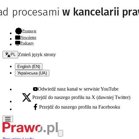
- otwiera się w nowej karcie
Promocje
Newsletter
Podcasty
Zmień język - bieżący:
Zmień język strony
PL
English (EN)
Українська (UA)
Odwiedź nasz kanał w serwisie YouTube
Youtube - otwiera się w nowej karcie
Przejdź do naszego profilu na X (dawniej Twitter)
X - otwiera się w nowej karcie
Przejdź do naszego profilu na Facebooku
Facebook - otwiera się w nowej karcie