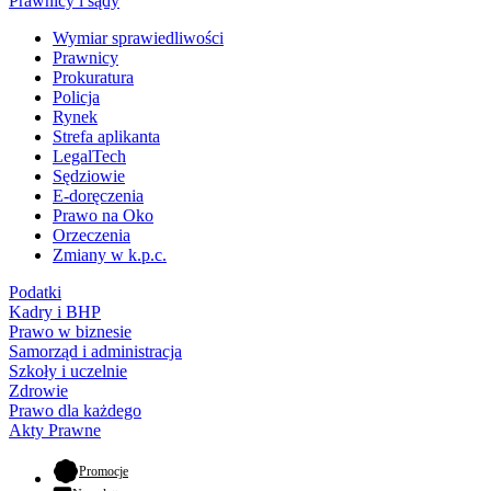
Prawnicy i sądy
Wymiar sprawiedliwości
Prawnicy
Prokuratura
Policja
Rynek
Strefa aplikanta
LegalTech
Sędziowie
E-doręczenia
Prawo na Oko
Orzeczenia
Zmiany w k.p.c.
Podatki
Kadry i BHP
Prawo w biznesie
Samorząd i administracja
Szkoły i uczelnie
Zdrowie
Prawo dla każdego
Akty Prawne
- otwiera się w nowej karcie
Promocje