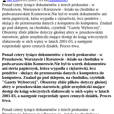
Ponad cztery tysiące dokumentów z trzech prokuratur - w
Pruszkowie, Warszawie i Rzeszowie - leżało na chodniku w
podwarszawskim Komorowie.Nie był to worek dokumentów ani
sterta papierzysk, która wypadła z ciężarówki, lecz pendrive -
służący do przenoszenia danych z komputera do komputera. Znalazł
go pod sklepem, na chodniku, czytelnik "Gazety Wyborczej".
Obszerny zbiór plików dotyczy głośnej afery w pruszkowskim
starostwie, gdzie urzędniczki mające dostęp do ksiąg wieczystych
sfałszowały w nich wpisy w latach 2001-03, a następnie
rozprzedały sporo cennych działek. Proces trwa.
Ponad cztery tysiące dokumentów z trzech prokuratur - w
Pruszkowie, Warszawie i Rzeszowie - leżało na chodniku w
podwarszawskim Komorowie.Nie był to worek dokumentów
ani sterta papierzysk, która wypadła z ciężarówki, lecz
pendrive - służący do przenoszenia danych z komputera do
komputera. Znalazł go pod sklepem, na chodniku, czytelnik
"Gazety Wyborczej". Obszerny zbiór plików dotyczy głośnej
afery w pruszkowskim starostwie, gdzie urzędniczki mające
dostęp do ksiąg wieczystych sfałszowały w nich wpisy w latach
2001-03, a następnie rozprzedały sporo cennych działek. Proces
trwa.
Ponad cztery tysiące dokumentów z trzech prokuratur - w