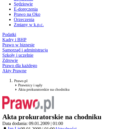
Sędziowie
E-doręczenia
Prawo na Oko
Orzeczenia
Zmiany w k.p.c.
Podatki
Kadry i BHP
Prawo w biznesie
Samorząd i administracja
Szkoły i uczelnie
Zdrowie
Prawo dla każdego
Akty Prawne
Prawo.pl
Prawnicy i sądy
Akta prokuratorskie na chodniku
Akta prokuratorskie na chodniku
Data dodania: 09.01.2009 | 01:00
Jan Lis
09.01.2009 | 01:00
Aktualności