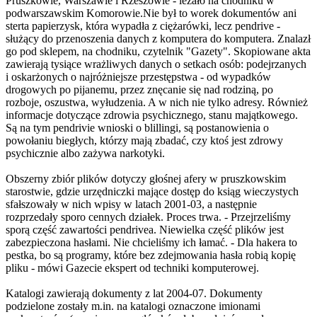
Pruszkowie, Warszawie i Rzeszowie - leżało na chodniku w
podwarszawskim Komorowie.Nie był to worek dokumentów ani
sterta papierzysk, która wypadła z ciężarówki, lecz pendrive -
służący do przenoszenia danych z komputera do komputera. Znalazł
go pod sklepem, na chodniku, czytelnik "Gazety". Skopiowane akta
zawierają tysiące wrażliwych danych o setkach osób: podejrzanych
i oskarżonych o najróżniejsze przestępstwa - od wypadków
drogowych po pijanemu, przez znęcanie się nad rodziną, po
rozboje, oszustwa, wyłudzenia. A w nich nie tylko adresy. Również
informacje dotyczące zdrowia psychicznego, stanu majątkowego.
Są na tym pendrivie wnioski o blillingi, są postanowienia o
powołaniu biegłych, którzy mają zbadać, czy ktoś jest zdrowy
psychicznie albo zażywa narkotyki.
Obszerny zbiór plików dotyczy głośnej afery w pruszkowskim
starostwie, gdzie urzędniczki mające dostęp do ksiąg wieczystych
sfałszowały w nich wpisy w latach 2001-03, a następnie
rozprzedały sporo cennych działek. Proces trwa. - Przejrzeliśmy
sporą część zawartości pendrivea. Niewielka część plików jest
zabezpieczona hasłami. Nie chcieliśmy ich łamać. - Dla hakera to
pestka, bo są programy, które bez zdejmowania hasła robią kopię
pliku - mówi Gazecie ekspert od techniki komputerowej.
Katalogi zawierają dokumenty z lat 2004-07. Dokumenty
podzielone zostały m.in. na katalogi oznaczone imionami