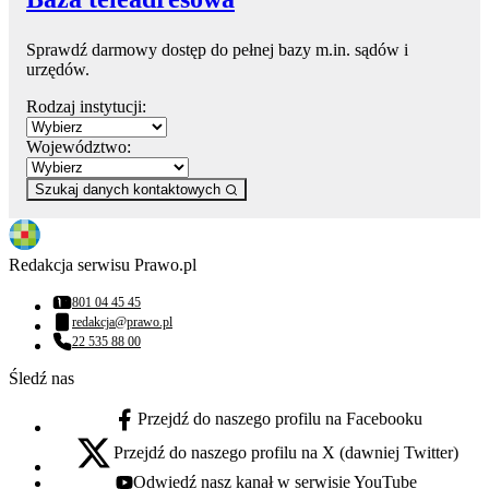
Sprawdź darmowy dostęp do pełnej bazy m.in. sądów i
urzędów.
Rodzaj instytucji:
Województwo:
Szukaj danych kontaktowych
Redakcja serwisu Prawo.pl
801 04 45 45
Numer telefonu:
redakcja@prawo.pl
Adres email:
22 535 88 00
Numer telefonu:
Śledź nas
Przejdź do naszego profilu na Facebooku
facebook - otwiera się w nowej karcie
Przejdź do naszego profilu na X (dawniej Twitter)
x - otwiera się w nowej karcie
Odwiedź nasz kanał w serwisie YouTube