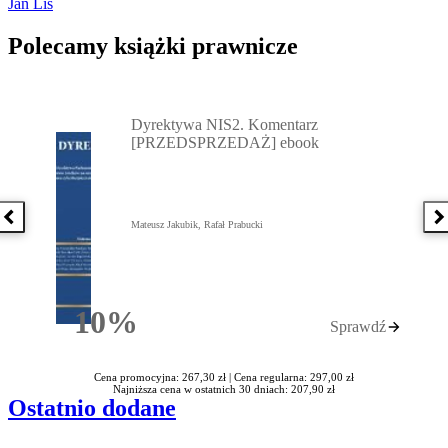
Jan Lis
Polecamy książki prawnicze
Przejdź do: Dyrektywa NIS2. Komentarz [PRZEDSPRZEDAŻ] ebook,
Dyrektywa NIS2. Komentarz
[PRZEDSPRZEDAŻ] ebook
Poprzednia książka
N
Mateusz Jakubik, Rafał Prabucki
10%
Sprawdź
Rabatu
Cena promocyjna: 267,30 zł |
Cena regularna: 297,00 zł
Najniższa cena w ostatnich 30 dniach: 207,90 zł
Ostatnio dodane