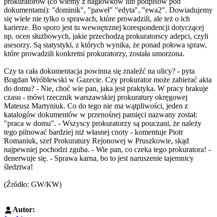
prokuratorów (co wiemy z nagłówków lub podpisów pod
dokumentami): "dominik", "paweł" "edyta", "ewa2". Dowiadujemy
się wiele nie tylko o sprawach, które prowadzili, ale też o ich
karierze. Bo sporo jest tu wewnętrznej korespondencji dotyczącej
np. ocen służbowych, jakie przechodzą prokuratorscy adepci, czyli
asesorzy. Są statystyki, z których wynika, że ponad połowa spraw,
które prowadzili konkretni prokuratorzy, została umorzona.
Czy ta cała dokumentacja powinna się znaleźć na ulicy? - pyta
Bogdan Wróblewski w Gazecie. Czy prokurator może zabierać akta
do domu? - Nie, choć wie pan, jaka jest praktyka. W pracy brakuje
czasu - mówi rzecznik warszawskiej prokuratury okręgowej
Mateusz Martyniuk. Co do tego nie ma wątpliwości, jeden z
katalogów dokumentów w przenośnej pamięci nazwany został:
"praca w domu". - Wszyscy prokuratorzy są pouczani, że należy
tego pilnować bardziej niż własnej cnoty - komentuje Piotr
Romaniuk, szef Prokuratury Rejonowej w Pruszkowie, skąd
najpewniej pochodzi zguba. - Wie pan, co czeka tego prokuratora! -
denerwuje się. - Sprawa karna, bo to jest naruszenie tajemnicy
śledztwa!
(Źródło: GW/KW)
Autor: