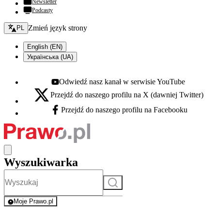
Newsletter
Podcasty
Zmień język - bieżący:
Zmień język strony
PL
English (EN)
Українська (UA)
Odwiedź nasz kanał w serwisie YouTube
Youtube - otwiera się w nowej karcie
Przejdź do naszego profilu na X (dawniej Twitter)
X - otwiera się w nowej karcie
Przejdź do naszego profilu na Facebooku
Facebook - otwiera się w nowej karcie
Wyszukiwarka
Szukaj
Moje Prawo.pl
- rejestracja i logowanie do serwisu