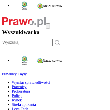
Nasze serwisy
Wyszukiwarka
Szukaj
Nasze serwisy
Prawnicy i sądy
Wymiar sprawiedliwości
Prawnicy
Prokuratura
Policja
Rynek
Strefa aplikanta
LegalTech