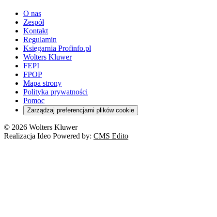
youtube - otwiera się w nowej karcie
O nas
Zespół
Kontakt
Regulamin
Księgarnia Profinfo.pl
Wolters Kluwer
FEPI
FPOP
Mapa strony
Polityka prywatności
Pomoc
Zarządzaj preferencjami plików cookie
© 2026 Wolters Kluwer
Realizacja Ideo Powered by:
CMS Edito