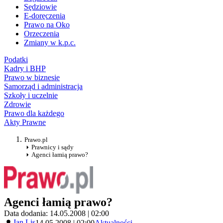
Sędziowie
E-doręczenia
Prawo na Oko
Orzeczenia
Zmiany w k.p.c.
Podatki
Kadry i BHP
Prawo w biznesie
Samorząd i administracja
Szkoły i uczelnie
Zdrowie
Prawo dla każdego
Akty Prawne
Prawo.pl
Prawnicy i sądy
Agenci łamią prawo?
Agenci łamią prawo?
Data dodania: 14.05.2008 | 02:00
Jan Lis
14.05.2008 | 02:00
Aktualności