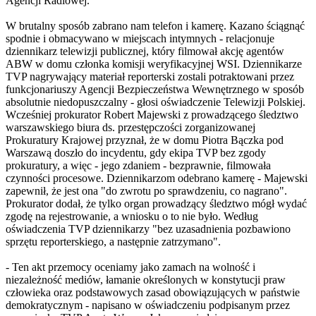
Agencji Radiowej.
W brutalny sposób zabrano nam telefon i kamerę. Kazano ściągnąć
spodnie i obmacywano w miejscach intymnych - relacjonuje
dziennikarz telewizji publicznej, który filmował akcję agentów
ABW w domu członka komisji weryfikacyjnej WSI. Dziennikarze
TVP nagrywający materiał reporterski zostali potraktowani przez
funkcjonariuszy Agencji Bezpieczeństwa Wewnętrznego w sposób
absolutnie niedopuszczalny - głosi oświadczenie Telewizji Polskiej.
Wcześniej prokurator Robert Majewski z prowadzącego śledztwo
warszawskiego biura ds. przestępczości zorganizowanej
Prokuratury Krajowej przyznał, że w domu Piotra Bączka pod
Warszawą doszło do incydentu, gdy ekipa TVP bez zgody
prokuratury, a więc - jego zdaniem - bezprawnie, filmowała
czynności procesowe. Dziennikarzom odebrano kamerę - Majewski
zapewnił, że jest ona "do zwrotu po sprawdzeniu, co nagrano".
Prokurator dodał, że tylko organ prowadzący śledztwo mógł wydać
zgodę na rejestrowanie, a wniosku o to nie było. Według
oświadczenia TVP dziennikarzy "bez uzasadnienia pozbawiono
sprzętu reporterskiego, a następnie zatrzymano".
- Ten akt przemocy oceniamy jako zamach na wolność i
niezależność mediów, łamanie określonych w konstytucji praw
człowieka oraz podstawowych zasad obowiązujących w państwie
demokratycznym - napisano w oświadczeniu podpisanym przez