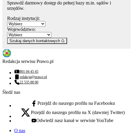
Sprawdź darmowy dostęp do pełnej bazy m.in. sądów i
urzędów.
Rodzaj instytucji:
Województwo:
Szukaj danych kontaktowych
Redakcja serwisu Prawo.pl
801 04 45 45
Numer telefonu:
redakcja@prawo.pl
Adres email:
22 535 88 00
Numer telefonu:
Śledź nas
Przejdź do naszego profilu na Facebooku
facebook - otwiera się w nowej karcie
Przejdź do naszego profilu na X (dawniej Twitter)
x - otwiera się w nowej karcie
Odwiedź nasz kanał w serwisie YouTube
youtube - otwiera się w nowej karcie
O nas