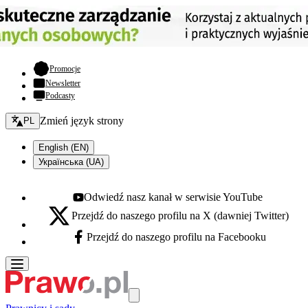
- otwiera się w nowej karcie
Promocje
Newsletter
Podcasty
Zmień język - bieżący:
Zmień język strony
PL
English (EN)
Українська (UA)
Odwiedź nasz kanał w serwisie YouTube
Youtube - otwiera się w nowej karcie
Przejdź do naszego profilu na X (dawniej Twitter)
X - otwiera się w nowej karcie
Przejdź do naszego profilu na Facebooku
Facebook - otwiera się w nowej karcie