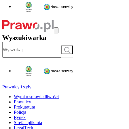
Nasze serwisy
Wyszukiwarka
Szukaj
Nasze serwisy
Prawnicy i sądy
Wymiar sprawiedliwości
Prawnicy
Prokuratura
Policja
Rynek
Strefa aplikanta
LegalTech