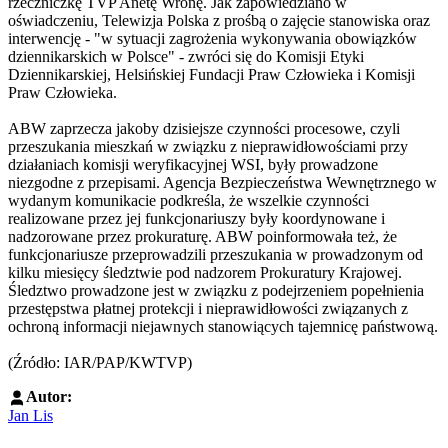
rzeczniczkę TVP Anetę Wronę. Jak zapowiedziano w
oświadczeniu, Telewizja Polska z prośbą o zajęcie stanowiska oraz
interwencję - "w sytuacji zagrożenia wykonywania obowiązków
dziennikarskich w Polsce" - zwróci się do Komisji Etyki
Dziennikarskiej, Helsińskiej Fundacji Praw Człowieka i Komisji
Praw Człowieka.
ABW zaprzecza jakoby dzisiejsze czynności procesowe, czyli
przeszukania mieszkań w związku z nieprawidłowościami przy
działaniach komisji weryfikacyjnej WSI, były prowadzone
niezgodne z przepisami. Agencja Bezpieczeństwa Wewnętrznego w
wydanym komunikacie podkreśla, że wszelkie czynności
realizowane przez jej funkcjonariuszy były koordynowane i
nadzorowane przez prokuraturę. ABW poinformowała też, że
funkcjonariusze przeprowadzili przeszukania w prowadzonym od
kilku miesięcy śledztwie pod nadzorem Prokuratury Krajowej.
Śledztwo prowadzone jest w związku z podejrzeniem popełnienia
przestępstwa płatnej protekcji i nieprawidłowości związanych z
ochroną informacji niejawnych stanowiących tajemnicę państwową.
(Źródło: IAR/PAP/KWTVP)
Autor:
Jan Lis