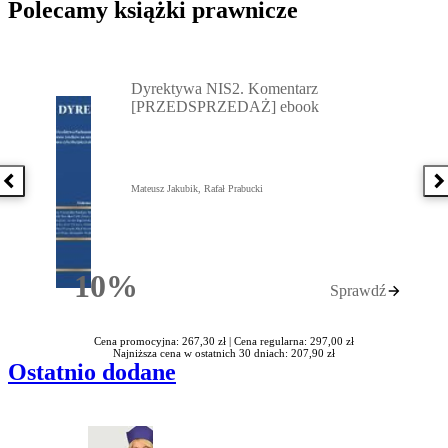
Polecamy książki prawnicze
Przejdź do: Dyrektywa NIS2. Komentarz [PRZEDSPRZEDAŻ] ebook,
Dyrektywa NIS2. Komentarz
[PRZEDSPRZEDAŻ] ebook
Poprzednia książka
N
Mateusz Jakubik, Rafał Prabucki
10%
Sprawdź
Rabatu
Cena promocyjna: 267,30 zł |
Cena regularna: 297,00 zł
Najniższa cena w ostatnich 30 dniach: 207,90 zł
Ostatnio dodane