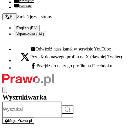
Newsletter
Podcasty
Zmień język - bieżący:
Zmień język strony
PL
English (EN)
Українська (UA)
Odwiedź nasz kanał w serwisie YouTube
Youtube - otwiera się w nowej karcie
Przejdź do naszego profilu na X (dawniej Twitter)
X - otwiera się w nowej karcie
Przejdź do naszego profilu na Facebooku
Facebook - otwiera się w nowej karcie
Wyszukiwarka
Szukaj
Moje Prawo.pl
- rejestracja i logowanie do serwisu