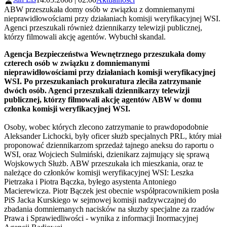
ABW przeszukała domy osób w związku z domniemanymi
nieprawidłowościami przy działaniach komisji weryfikacyjnej WSI.
Agenci przeszukali również dziennikarzy telewizji publicznej,
którzy filmowali akcję agentów. Wybuchł skandal.
Agencja Bezpieczeństwa Wewnętrznego przeszukała domy
czterech osób w związku z domniemanymi
nieprawidłowościami przy działaniach komisji weryfikacyjnej
WSI. Po przeszukaniach prokuratura zleciła zatrzymanie
dwóch osób. Agenci przeszukali dziennikarzy telewizji
publicznej, którzy filmowali akcję agentów ABW w domu
członka komisji weryfikacyjnej WSI.
Osoby, wobec których zlecono zatrzymanie to prawdopodobnie
Aleksander Lichocki, były oficer służb specjalnych PRL, który miał
proponować dziennikarzom sprzedaż tajnego aneksu do raportu o
WSI, oraz Wojciech Sulmiński, dzienikarz zajmujący się sprawą
Wojskowych Służb. ABW przeszukała ich mieszkania, oraz te
należące do członków komisji weryfikacyjnej WSI: Leszka
Pietrzaka i Piotra Bączka, byłego asystenta Antoniego
Macierewicza. Piotr Bączek jest obecnie współpracownikiem posła
PiS Jacka Kurskiego w sejmowej komisji nadzywczajnej do
zbadania domniemanych nacisków na słuzby specjalne za rzadów
Prawa i Sprawiedliwości - wynika z informacji Inormacyjnej