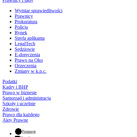
Prawnicy i sądy
Wymiar sprawiedliwości
Prawnicy
Prokuratura
Policja
Rynek
Strefa aplikanta
LegalTech
Sędziowie
E-doręczenia
Prawo na Oko
Orzeczenia
Zmiany w k.p.c.
Podatki
Kadry i BHP
Prawo w biznesie
Samorząd i administracja
Szkoły i uczelnie
Zdrowie
Prawo dla każdego
Akty Prawne
- otwiera się w nowej karcie
Promocje