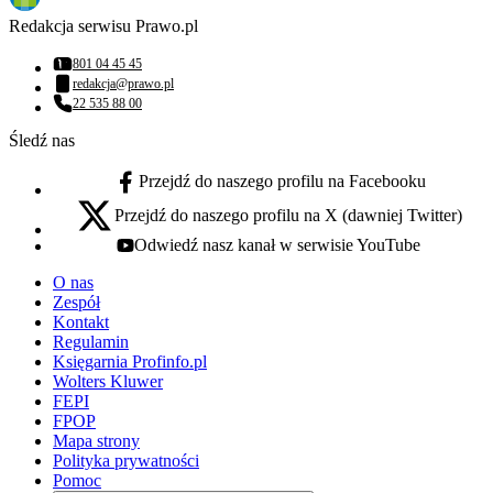
Redakcja serwisu Prawo.pl
801 04 45 45
Numer telefonu:
redakcja@prawo.pl
Adres email:
22 535 88 00
Numer telefonu:
Śledź nas
Przejdź do naszego profilu na Facebooku
facebook - otwiera się w nowej karcie
Przejdź do naszego profilu na X (dawniej Twitter)
x - otwiera się w nowej karcie
Odwiedź nasz kanał w serwisie YouTube
youtube - otwiera się w nowej karcie
O nas
Zespół
Kontakt
Regulamin
Księgarnia Profinfo.pl
Wolters Kluwer
FEPI
FPOP
Mapa strony
Polityka prywatności
Pomoc