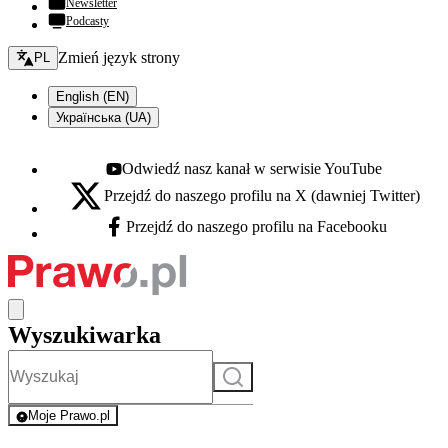
Newsletter
Podcasty
Zmień język - bieżący:
Zmień język strony
PL
English (EN)
Українська (UA)
Odwiedź nasz kanał w serwisie YouTube
Youtube - otwiera się w nowej karcie
Przejdź do naszego profilu na X (dawniej Twitter)
X - otwiera się w nowej karcie
Przejdź do naszego profilu na Facebooku
Facebook - otwiera się w nowej karcie
Wyszukiwarka
Szukaj
Moje Prawo.pl
- rejestracja i logowanie do serwisu