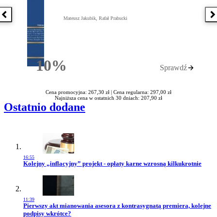
Poprzednia książka
N
Mateusz Jakubik, Rafał Prabucki
10%
Sprawdź
Rabatu
Cena promocyjna: 267,30 zł |
Cena regularna: 297,00 zł
Najniższa cena w ostatnich 30 dniach: 207,90 zł
Ostatnio dodane
16:55
Przejdź do artykułu:
Kolejny „inflacyjny” projekt - opłaty karne wzrosną kilkukrotnie
11:39
Przejdź do artykułu:
Pierwszy akt mianowania asesora z kontrasygnatą premiera, kolejne
podpisy wkrótce?