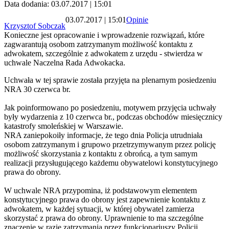
Data dodania: 03.07.2017 | 15:01
03.07.2017 | 15:01
Opinie
Krzysztof Sobczak
Konieczne jest opracowanie i wprowadzenie rozwiązań, które
zagwarantują osobom zatrzymanym możliwość kontaktu z
adwokatem, szczególnie z adwokatem z urzędu - stwierdza w
uchwale Naczelna Rada Adwokacka.
Uchwała w tej sprawie została przyjęta na plenarnym posiedzeniu
NRA 30 czerwca br.
Jak poinformowano po posiedzeniu, motywem przyjęcia uchwały
były wydarzenia z 10 czerwca br., podczas obchodów miesięcznicy
katastrofy smoleńskiej w Warszawie.
NRA zaniepokoiły informacje, że tego dnia Policja utrudniała
osobom zatrzymanym i grupowo przetrzymywanym przez policję
możliwość skorzystania z kontaktu z obrońcą, a tym samym
realizacji przysługującego każdemu obywatelowi konstytucyjnego
prawa do obrony.
W uchwale NRA przypomina, iż podstawowym elementem
konstytucyjnego prawa do obrony jest zapewnienie kontaktu z
adwokatem, w każdej sytuacji, w której obywatel zamierza
skorzystać z prawa do obrony. Uprawnienie to ma szczególne
znaczenie w razie zatrzymania przez funkcjonariuszy Policji.