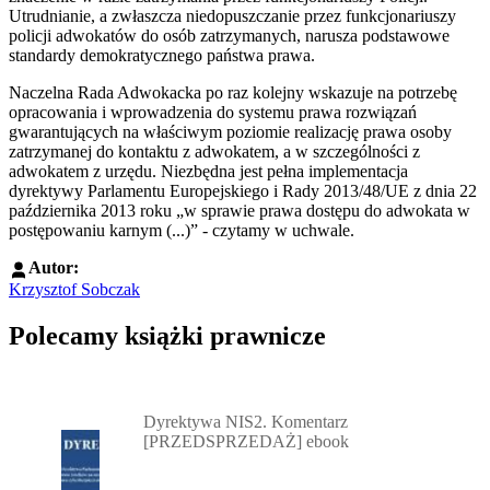
Utrudnianie, a zwłaszcza niedopuszczanie przez funkcjonariuszy
policji adwokatów do osób zatrzymanych, narusza podstawowe
standardy demokratycznego państwa prawa.
Naczelna Rada Adwokacka po raz kolejny wskazuje na potrzebę
opracowania i wprowadzenia do systemu prawa rozwiązań
gwarantujących na właściwym poziomie realizację prawa osoby
zatrzymanej do kontaktu z adwokatem, a w szczególności z
adwokatem z urzędu. Niezbędna jest pełna implementacja
dyrektywy Parlamentu Europejskiego i Rady 2013/48/UE z dnia 22
października 2013 roku „w sprawie prawa dostępu do adwokata w
postępowaniu karnym (...)” - czytamy w uchwale.
Autor:
Krzysztof Sobczak
Polecamy książki prawnicze
Przejdź do: Dyrektywa NIS2. Komentarz [PRZEDSPRZEDAŻ] ebook,
Dyrektywa NIS2. Komentarz
[PRZEDSPRZEDAŻ] ebook