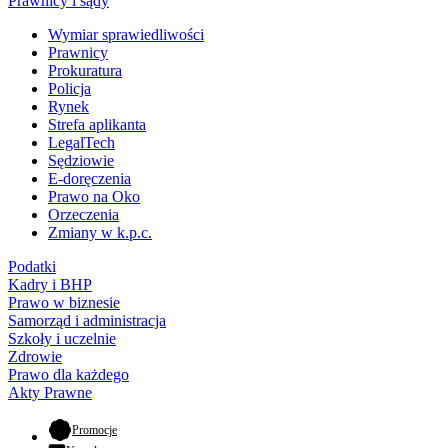
Prawnicy i sądy
Wymiar sprawiedliwości
Prawnicy
Prokuratura
Policja
Rynek
Strefa aplikanta
LegalTech
Sędziowie
E-doręczenia
Prawo na Oko
Orzeczenia
Zmiany w k.p.c.
Podatki
Kadry i BHP
Prawo w biznesie
Samorząd i administracja
Szkoły i uczelnie
Zdrowie
Prawo dla każdego
Akty Prawne
- otwiera się w nowej karcie
Promocje