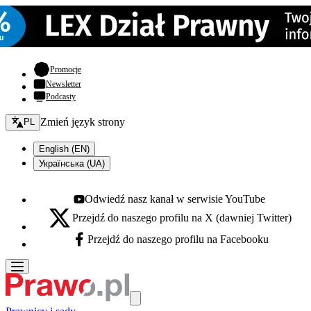
- otwiera się w nowej karcie
Promocje
Newsletter
Podcasty
Zmień język - bieżący:
Zmień język strony
PL
English (EN)
Українська (UA)
Odwiedź nasz kanał w serwisie YouTube
Youtube - otwiera się w nowej karcie
Przejdź do naszego profilu na X (dawniej Twitter)
X - otwiera się w nowej karcie
Przejdź do naszego profilu na Facebooku
Facebook - otwiera się w nowej karcie