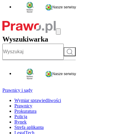
Nasze serwisy
Wyszukiwarka
Szukaj
Nasze serwisy
Prawnicy i sądy
Wymiar sprawiedliwości
Prawnicy
Prokuratura
Policja
Rynek
Strefa aplikanta
LegalTech