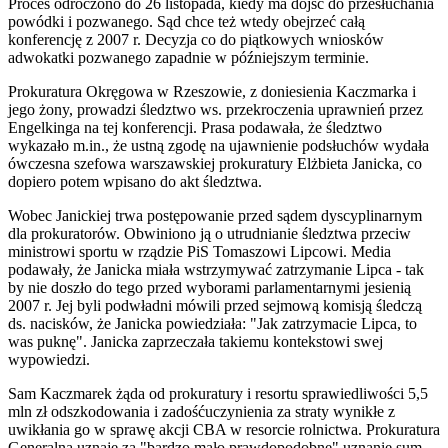
Proces odroczono do 26 listopada, kiedy ma dojść do przesłuchania
powódki i pozwanego. Sąd chce też wtedy obejrzeć całą
konferencję z 2007 r. Decyzja co do piątkowych wniosków
adwokatki pozwanego zapadnie w późniejszym terminie.
Prokuratura Okręgowa w Rzeszowie, z doniesienia Kaczmarka i
jego żony, prowadzi śledztwo ws. przekroczenia uprawnień przez
Engelkinga na tej konferencji. Prasa podawała, że śledztwo
wykazało m.in., że ustną zgodę na ujawnienie podsłuchów wydała
ówczesna szefowa warszawskiej prokuratury Elżbieta Janicka, co
dopiero potem wpisano do akt śledztwa.
Wobec Janickiej trwa postępowanie przed sądem dyscyplinarnym
dla prokuratorów. Obwiniono ją o utrudnianie śledztwa przeciw
ministrowi sportu w rządzie PiS Tomaszowi Lipcowi. Media
podawały, że Janicka miała wstrzymywać zatrzymanie Lipca - tak
by nie doszło do tego przed wyborami parlamentarnymi jesienią
2007 r. Jej byli podwładni mówili przed sejmową komisją śledczą
ds. nacisków, że Janicka powiedziała: "Jak zatrzymacie Lipca, to
was puknę". Janicka zaprzeczała takiemu kontekstowi swej
wypowiedzi.
Sam Kaczmarek żąda od prokuratury i resortu sprawiedliwości 5,5
mln zł odszkodowania i zadośćuczynienia za straty wynikłe z
uwikłania go w sprawę akcji CBA w resorcie rolnictwa. Prokuratura
Generalna uznaje za "bardzo mało prawdopodobne" uznanie sum