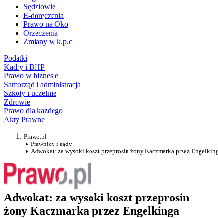
Sędziowie
E-doręczenia
Prawo na Oko
Orzeczenia
Zmiany w k.p.c.
Podatki
Kadry i BHP
Prawo w biznesie
Samorząd i administracja
Szkoły i uczelnie
Zdrowie
Prawo dla każdego
Akty Prawne
Prawo.pl
Prawnicy i sądy
Adwokat: za wysoki koszt przeprosin żony Kaczmarka przez Engelkin
Adwokat: za wysoki koszt przeprosin
żony Kaczmarka przez Engelkinga