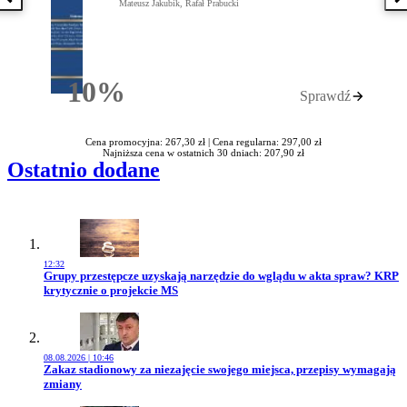
Poprzednia książka
N
Mateusz Jakubik, Rafał Prabucki
10%
Sprawdź
Rabatu
Cena promocyjna: 267,30 zł |
Cena regularna: 297,00 zł
Najniższa cena w ostatnich 30 dniach: 207,90 zł
Ostatnio dodane
12:32
Przejdź do artykułu:
Grupy przestępcze uzyskają narzędzie do wglądu w akta spraw? KRP
krytycznie o projekcie MS
08.08.2026 | 10:46
Przejdź do artykułu:
Zakaz stadionowy za niezajęcie swojego miejsca, przepisy wymagają
zmiany