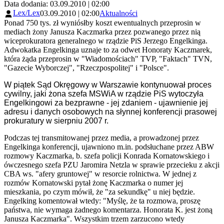
Data dodania: 03.09.2010 | 02:00
Lex/Lex
03.09.2010 | 02:00
Aktualności
Ponad 750 tys. zł wyniósłby koszt ewentualnych przeprosin w
mediach żony Janusza Kaczmarka przez pozwanego przez nią
wiceprokuratora generalnego w rządzie PiS Jerzego Engelkinga.
Adwokatka Engelkinga uznaje to za odwet Honoraty Kaczmarek,
która żąda przeprosin w "Wiadomościach" TVP, "Faktach" TVN,
"Gazecie Wyborczej", "Rzeczpospolitej" i "Polsce".
W piątek Sąd Okręgowy w Warszawie kontynuował proces
cywilny, jaki żona szefa MSWiA w rządzie PiS wytoczyła
Engelkingowi za bezprawne - jej zdaniem - ujawnienie jej
adresu i danych osobowych na słynnej konferencji prasowej
prokuratury w sierpniu 2007 r.
Podczas tej transmitowanej przez media, a prowadzonej przez
Engelkinga konferencji, ujawniono m.in. podsłuchane przez ABW
rozmowy Kaczmarka, b. szefa policji Konrada Kornatowskiego i
ówczesnego szefa PZU Jaromira Netzla w sprawie przecieku z akcji
CBA ws. "afery gruntowej" w resorcie rolnictwa. W jednej z
rozmów Kornatowski pytał żonę Kaczmarka o numer jej
mieszkania, po czym mówił, że "za sekundkę" u niej będzie.
Engelking komentował wtedy: "Myślę, że ta rozmowa, proszę
państwa, nie wymaga żadnego komentarza. Honorata K. jest żoną
Janusza Kaczmarka". Wszystkim trzem zarzucono wtedy