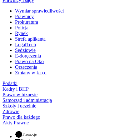
Prawnicy i sądy
Wymiar sprawiedliwości
Prawnicy
Prokuratura
Policja
Rynek
Strefa aplikanta
LegalTech
Sędziowie
E-doręczenia
Prawo na Oko
Orzeczenia
Zmiany w k.p.c.
Podatki
Kadry i BHP
Prawo w biznesie
Samorząd i administracja
Szkoły i uczelnie
Zdrowie
Prawo dla każdego
Akty Prawne
- otwiera się w nowej karcie
Promocje