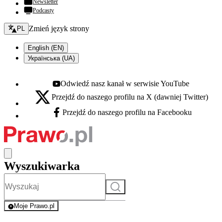
Newsletter
Podcasty
Zmień język - bieżący:
Zmień język strony
PL
English (EN)
Українська (UA)
Odwiedź nasz kanał w serwisie YouTube
Youtube - otwiera się w nowej karcie
Przejdź do naszego profilu na X (dawniej Twitter)
X - otwiera się w nowej karcie
Przejdź do naszego profilu na Facebooku
Facebook - otwiera się w nowej karcie
Wyszukiwarka
Szukaj
Moje Prawo.pl
- rejestracja i logowanie do serwisu