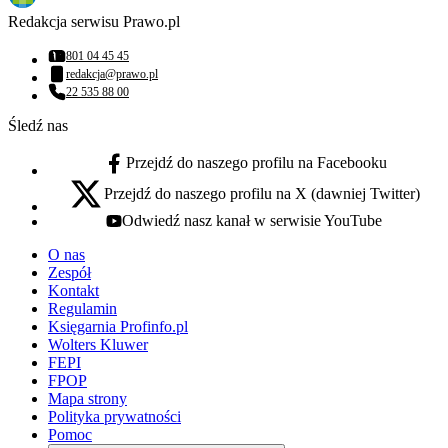
Redakcja serwisu Prawo.pl
801 04 45 45
Numer telefonu:
redakcja@prawo.pl
Adres email:
22 535 88 00
Numer telefonu:
Śledź nas
Przejdź do naszego profilu na Facebooku
facebook - otwiera się w nowej karcie
Przejdź do naszego profilu na X (dawniej Twitter)
x - otwiera się w nowej karcie
Odwiedź nasz kanał w serwisie YouTube
youtube - otwiera się w nowej karcie
O nas
Zespół
Kontakt
Regulamin
Księgarnia Profinfo.pl
Wolters Kluwer
FEPI
FPOP
Mapa strony
Polityka prywatności
Pomoc