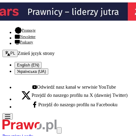
- otwiera się w nowej karcie
Promocje
Newsletter
Podcasty
Zmień język - bieżący:
Zmień język strony
PL
English (EN)
Українська (UA)
Odwiedź nasz kanał w serwisie YouTube
Youtube - otwiera się w nowej karcie
Przejdź do naszego profilu na X (dawniej Twitter)
X - otwiera się w nowej karcie
Przejdź do naszego profilu na Facebooku
Facebook - otwiera się w nowej karcie