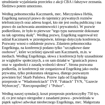
utrudnianie wyjaśniania przecieku z akcji CBA i fałszywe zeznania.
Śledztwo potem umorzono.
Według pełnomocnika Kaczmarek, mec. Mieczysława Hebla,
Engelking naruszył prawo do tajemnicy prywatnych rozmów
telefonicznych oraz adresu kogoś, kto nie jest osobą publiczną i ma
prawo do zachowania anonimowości i prywatności. W pozwie
podkreślono, że było to pierwsze "tego typu naruszenie dokonane
na tak ogromną skalę". Według pozwu, Engelking sugerował też
udział Kaczmarek w przestępstwie, którego dotyczyła konferencja.
Pozwany wnosi o oddalenie pozwu. Zdaniem pełnomocnika
Engelkinga, na konferencji podano tylko "szczątkowe dane
osobowe", które wcześniej ujawnił sam Kaczmarek, m.in. w
mediach. Według Engelkinga, słowa z konferencji były uzasadnione
ze względów społecznych, a on sam działał w "granicach prawa
oraz w zgodności z zasadą wolności słowa". Strona pozwana
podkreśla, że konferencji nie zorganizował Engelking jako osoba
prywatna, tylko prokuratura okręgowa, dlatego pozwanym
powinien być Skarb Państwa. Pozew żąda od Engelkinga
przeprosin w "Wiadomościach" TVP, "Faktach" TVN, "Gazecie
Wyborczej", "Rzeczpospolitej" i "Polsce".
Według naszej symulacji, koszt przeprosin przekroczyłby 750 tys.
zł, co jest rażąco niezgodne z zasadami prawa - powiedziała w
piątek sądowi adwokat nieobecnego Engelkinga, mec. Małgorzata