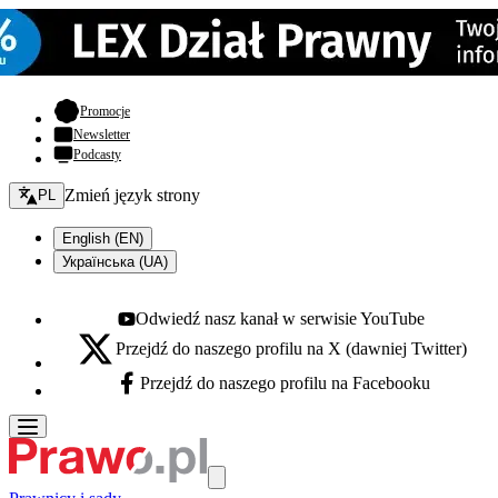
- otwiera się w nowej karcie
Promocje
Newsletter
Podcasty
Zmień język - bieżący:
Zmień język strony
PL
English (EN)
Українська (UA)
Odwiedź nasz kanał w serwisie YouTube
Youtube - otwiera się w nowej karcie
Przejdź do naszego profilu na X (dawniej Twitter)
X - otwiera się w nowej karcie
Przejdź do naszego profilu na Facebooku
Facebook - otwiera się w nowej karcie