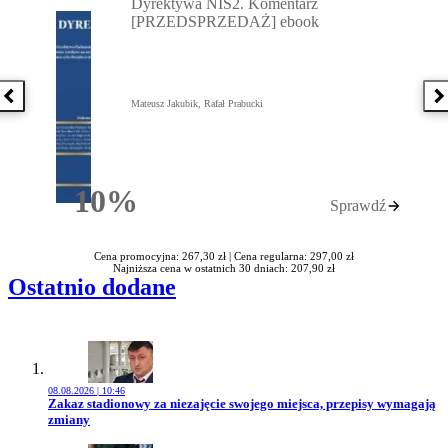
Dyrektywa NIS2. Komentarz
[PRZEDSPRZEDAŻ] ebook
Poprzednia książka
N
Mateusz Jakubik, Rafał Prabucki
10%
Sprawdź
Rabatu
Cena promocyjna: 267,30 zł |
Cena regularna: 297,00 zł
Najniższa cena w ostatnich 30 dniach: 207,90 zł
Ostatnio dodane
08.08.2026 | 10:46
Przejdź do artykułu:
Zakaz stadionowy za niezajęcie swojego miejsca, przepisy wymagają
zmiany