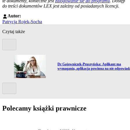
te dokumenty, konieczne jest
zalogowanie się do programu
. Dostęp
do treści dokumentów LEX jest zależny od posiadanych licencji.
Autor:
Patrycja Rojek-Socha
Czytaj także
Poprzedni slide
Przejdź do artykułu:
Dr Gajowniczek-Pruszyńska: Aplikant ma
wymagania, aplikacja powinna na nie odpowiad
Kolejny slide
Polecamy książki prawnicze
Przejdź do: Dyrektywa NIS2. Komentarz [PRZEDSPRZEDAŻ] ebook,