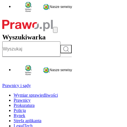
Nasze serwisy
Wyszukiwarka
Szukaj
Nasze serwisy
Prawnicy i sądy
Wymiar sprawiedliwości
Prawnicy
Prokuratura
Policja
Rynek
Strefa aplikanta
LegalTech