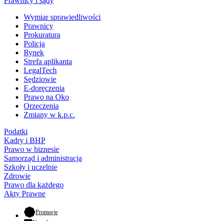
Prawnicy i sądy
Wymiar sprawiedliwości
Prawnicy
Prokuratura
Policja
Rynek
Strefa aplikanta
LegalTech
Sędziowie
E-doręczenia
Prawo na Oko
Orzeczenia
Zmiany w k.p.c.
Podatki
Kadry i BHP
Prawo w biznesie
Samorząd i administracja
Szkoły i uczelnie
Zdrowie
Prawo dla każdego
Akty Prawne
- otwiera się w nowej karcie
Promocje