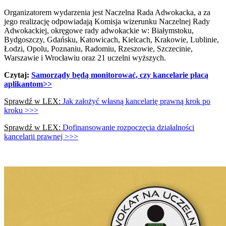
Organizatorem wydarzenia jest Naczelna Rada Adwokacka, a za
jego realizację odpowiadają Komisja wizerunku Naczelnej Rady
Adwokackiej, okręgowe rady adwokackie w: Białymstoku,
Bydgoszczy, Gdańsku, Katowicach, Kielcach, Krakowie, Lublinie,
Łodzi, Opolu, Poznaniu, Radomiu, Rzeszowie, Szczecinie,
Warszawie i Wrocławiu oraz 21 uczelni wyższych.
Czytaj:​
Samorządy będą monitorować, czy kancelarie płacą
aplikantom
>>
Sprawdź w LEX:
Jak założyć własną kancelarię prawną krok po
kroku >>>
Sprawdź w LEX:
Dofinansowanie rozpoczęcia działalności
kancelarii prawnej >>>