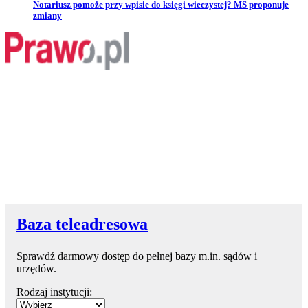
Przejdź do artykułu:
Notariusz pomoże przy wpisie do księgi wieczystej? MS proponuje
zmiany
Baza teleadresowa
Sprawdź darmowy dostęp do pełnej bazy m.in. sądów i
urzędów.
Rodzaj instytucji: