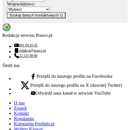
Województwo:
Szukaj danych kontaktowych
Redakcja serwisu Prawo.pl
801 04 45 45
Numer telefonu:
redakcja@prawo.pl
Adres email:
22 535 88 00
Numer telefonu:
Śledź nas
Przejdź do naszego profilu na Facebooku
facebook - otwiera się w nowej karcie
Przejdź do naszego profilu na X (dawniej Twitter)
x - otwiera się w nowej karcie
Odwiedź nasz kanał w serwisie YouTube
youtube - otwiera się w nowej karcie
O nas
Zespół
Kontakt
Regulamin
Księgarnia Profinfo.pl
Wolters Kluwer