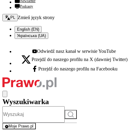
Newsletter
Podcasty
Zmień język - bieżący:
Zmień język strony
PL
English (EN)
Українська (UA)
Odwiedź nasz kanał w serwisie YouTube
Youtube - otwiera się w nowej karcie
Przejdź do naszego profilu na X (dawniej Twitter)
X - otwiera się w nowej karcie
Przejdź do naszego profilu na Facebooku
Facebook - otwiera się w nowej karcie
Wyszukiwarka
Szukaj
Moje Prawo.pl
- rejestracja i logowanie do serwisu