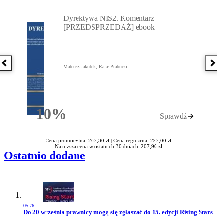
Przejdź do: Dyrektywa NIS2. Komentarz [PRZEDSPRZEDAŻ] ebook,
Dyrektywa NIS2. Komentarz
[PRZEDSPRZEDAŻ] ebook
Poprzednia książka
N
Mateusz Jakubik, Rafał Prabucki
10%
Sprawdź
Rabatu
Cena promocyjna: 267,30 zł |
Cena regularna: 297,00 zł
Najniższa cena w ostatnich 30 dniach: 207,90 zł
Ostatnio dodane
05:26
Przejdź do artykułu:
Do 20 września prawnicy mogą się zgłaszać do 15. edycji Rising Stars