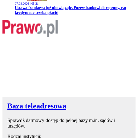
07.08.2026 | 05:21
Przejdź do artykułu:
Ustawa frankowa już obowiązuje. Pozew bankowi doręczony, rat
kredytu nie trzeba płacić
Baza teleadresowa
Sprawdź darmowy dostęp do pełnej bazy m.in. sądów i
urzędów.
Rodzaj instytucji: