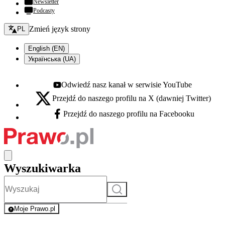
Newsletter
Podcasty
Zmień język - bieżący:
Zmień język strony
PL
English (EN)
Українська (UA)
Odwiedź nasz kanał w serwisie YouTube
Youtube - otwiera się w nowej karcie
Przejdź do naszego profilu na X (dawniej Twitter)
X - otwiera się w nowej karcie
Przejdź do naszego profilu na Facebooku
Facebook - otwiera się w nowej karcie
Wyszukiwarka
Szukaj
Moje Prawo.pl
- rejestracja i logowanie do serwisu