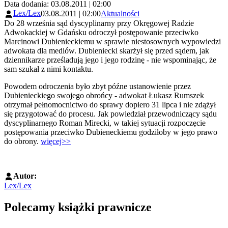
Data dodania: 03.08.2011 | 02:00
Lex/Lex
03.08.2011 | 02:00
Aktualności
Do 28 września sąd dyscyplinarny przy Okręgowej Radzie
Adwokackiej w Gdańsku odroczył postępowanie przeciwko
Marcinowi Dubienieckiemu w sprawie niestosownych wypowiedzi
adwokata dla mediów. Dubieniecki skarżył się przed sądem, jak
dziennikarze prześladują jego i jego rodzinę - nie wspominając, że
sam szukał z nimi kontaktu.
Powodem odroczenia było zbyt późne ustanowienie przez
Dubienieckiego swojego obrońcy - adwokat Łukasz Rumszek
otrzymał pełnomocnictwo do sprawy dopiero 31 lipca i nie zdążył
się przygotować do procesu. Jak powiedział przewodniczący sądu
dyscyplinarnego Roman Mirecki, w takiej sytuacji rozpoczęcie
postępowania przeciwko Dubieneckiemu godziłoby w jego prawo
do obrony.
więcej>>
Autor:
Lex/Lex
Polecamy książki prawnicze