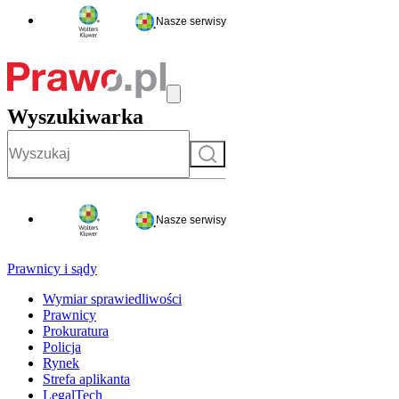
Nasze serwisy
Wyszukiwarka
Szukaj
Nasze serwisy
Prawnicy i sądy
Wymiar sprawiedliwości
Prawnicy
Prokuratura
Policja
Rynek
Strefa aplikanta
LegalTech