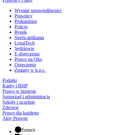
Prawnicy i sądy
Wymiar sprawiedliwości
Prawnicy
Prokuratura
Policja
Rynek
Strefa aplikanta
LegalTech
Sędziowie
E-doręczenia
Prawo na Oko
Orzeczenia
Zmiany w k.p.c.
Podatki
Kadry i BHP
Prawo w biznesie
Samorząd i administracja
Szkoły i uczelnie
Zdrowie
Prawo dla każdego
Akty Prawne
- otwiera się w nowej karcie
Promocje