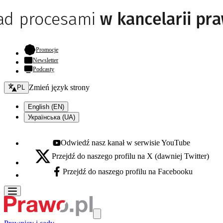
- otwiera się w nowej karcie
Promocje
Newsletter
Podcasty
Zmień język - bieżący:
Zmień język strony
PL
English (EN)
Українська (UA)
Odwiedź nasz kanał w serwisie YouTube
Youtube - otwiera się w nowej karcie
Przejdź do naszego profilu na X (dawniej Twitter)
X - otwiera się w nowej karcie
Przejdź do naszego profilu na Facebooku
Facebook - otwiera się w nowej karcie