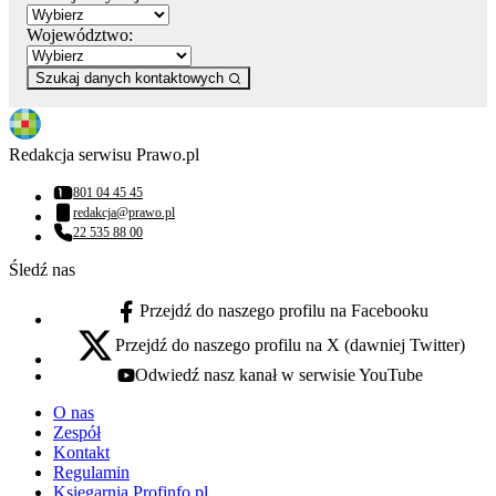
Województwo:
Szukaj danych kontaktowych
Redakcja serwisu Prawo.pl
801 04 45 45
Numer telefonu:
redakcja@prawo.pl
Adres email:
22 535 88 00
Numer telefonu:
Śledź nas
Przejdź do naszego profilu na Facebooku
facebook - otwiera się w nowej karcie
Przejdź do naszego profilu na X (dawniej Twitter)
x - otwiera się w nowej karcie
Odwiedź nasz kanał w serwisie YouTube
youtube - otwiera się w nowej karcie
O nas
Zespół
Kontakt
Regulamin
Księgarnia Profinfo.pl