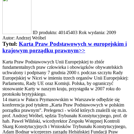
ID produktu:
40145403
Rok wydania:
2009
Autor:
Andrzej Wróbel
Tytuł:
Karta Praw Podstawowych w europejskim i
krajowym porządku prawnym>>
Karta Praw Podstawowych Unii Europejskiej to zbiór
fundamentalnych praw człowieka i obowiązków obywatelskich
uchwalony i podpisany 7 grudnia 2000 r. podczas szczytu Rady
Europejskiej w Nicei w imieniu trzech organów Unii Europejskiej:
Parlamentu, Rady UE oraz Komisji. Polska, by ograniczyć
stosowanie Karty w naszym kraju, przystąpiła w 2007 roku do
protokołu brytyjskiego.
14 marca w Pałacu Prymasowskim w Warszawie odbędzie się
konferencja pod tytułem „Karta Praw Podstawowych w polskim
porządku prawnym”. Prelegenci - wśród których znaleźli się m.in.
prof. Andrzej Wróbel, sędzia Trybunału Konstytucyjnego, prof. dr
hab. Paweł Wiliński, wicedyrektor Zespołu Wstępnej Kontroli
Skarg Konstytucyjnych i Wniosków Trybunału Konstytucyjnego,
Adam Bodnar wiceprezes zarządu Helsińskiej Fundacji Praw