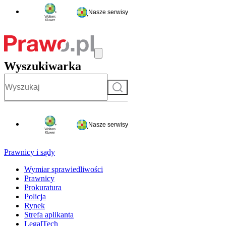
Nasze serwisy
Wyszukiwarka
Szukaj
Nasze serwisy
Prawnicy i sądy
Wymiar sprawiedliwości
Prawnicy
Prokuratura
Policja
Rynek
Strefa aplikanta
LegalTech