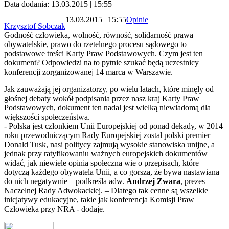
Data dodania: 13.03.2015 | 15:55
13.03.2015 | 15:55
Opinie
Krzysztof Sobczak
Godność człowieka, wolność, równość, solidarność prawa
obywatelskie, prawo do rzetelnego procesu sądowego to
podstawowe treści Karty Praw Podstawowych. Czym jest ten
dokument? Odpowiedzi na to pytnie szukać będą uczestnicy
konferencji zorganizowanej 14 marca w Warszawie.
Jak zauważają jej organizatorzy, po wielu latach, które minęły od
głośnej debaty wokół podpisania przez nasz kraj Karty Praw
Podstawowych, dokument ten nadal jest wielką niewiadomą dla
większości społeczeństwa.
- Polska jest członkiem Unii Europejskiej od ponad dekady, w 2014
roku przewodniczącym Rady Europejskiej został polski premier
Donald Tusk, nasi politycy zajmują wysokie stanowiska unijne, a
jednak przy ratyfikowaniu ważnych europejskich dokumentów
widać, jak niewiele opinia społeczna wie o przepisach, które
dotyczą każdego obywatela Unii, a co gorsza, że bywa nastawiana
do nich negatywnie – podkreśla adw.
Andrzej Zwara
, prezes
Naczelnej Rady Adwokackiej. – Dlatego tak cenne są wszelkie
inicjatywy edukacyjne, takie jak konferencja Komisji Praw
Człowieka przy NRA - dodaje.