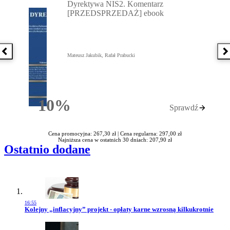
Dyrektywa NIS2. Komentarz
[PRZEDSPRZEDAŻ] ebook
Poprzednia książka
N
Mateusz Jakubik, Rafał Prabucki
10%
Sprawdź
Rabatu
Cena promocyjna: 267,30 zł |
Cena regularna: 297,00 zł
Najniższa cena w ostatnich 30 dniach: 207,90 zł
Ostatnio dodane
16:55
Przejdź do artykułu:
Kolejny „inflacyjny” projekt - opłaty karne wzrosną kilkukrotnie