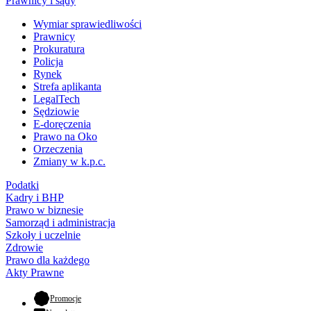
Prawnicy i sądy
Wymiar sprawiedliwości
Prawnicy
Prokuratura
Policja
Rynek
Strefa aplikanta
LegalTech
Sędziowie
E-doręczenia
Prawo na Oko
Orzeczenia
Zmiany w k.p.c.
Podatki
Kadry i BHP
Prawo w biznesie
Samorząd i administracja
Szkoły i uczelnie
Zdrowie
Prawo dla każdego
Akty Prawne
- otwiera się w nowej karcie
Promocje