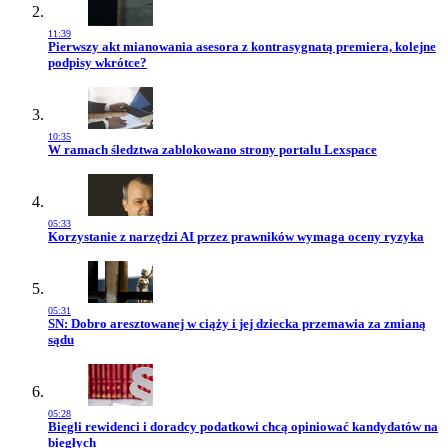
11:39
Przejdź do artykułu:
Pierwszy akt mianowania asesora z kontrasygnatą premiera, kolejne
podpisy wkrótce?
10:35
Przejdź do artykułu:
W ramach śledztwa zablokowano strony portalu Lexspace
05:33
Przejdź do artykułu:
Korzystanie z narzędzi AI przez prawników wymaga oceny ryzyka
05:31
Przejdź do artykułu:
SN: Dobro aresztowanej w ciąży i jej dziecka przemawia za zmianą
sądu
05:28
Przejdź do artykułu:
Biegli rewidenci i doradcy podatkowi chcą opiniować kandydatów na
biegłych