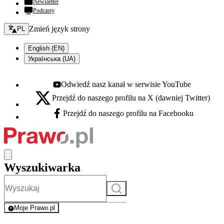
Newsletter
Podcasty
Zmień język - bieżący:
Zmień język strony
PL
English (EN)
Українська (UA)
Odwiedź nasz kanał w serwisie YouTube
Youtube - otwiera się w nowej karcie
Przejdź do naszego profilu na X (dawniej Twitter)
X - otwiera się w nowej karcie
Przejdź do naszego profilu na Facebooku
Facebook - otwiera się w nowej karcie
Wyszukiwarka
Szukaj
Moje Prawo.pl
- rejestracja i logowanie do serwisu