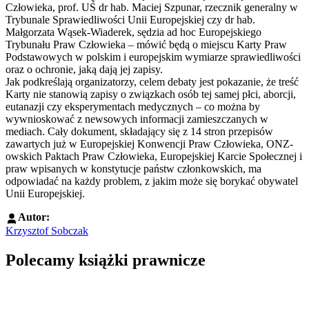
Człowieka, prof. UŚ dr hab. Maciej Szpunar, rzecznik generalny w
Trybunale Sprawiedliwości Unii Europejskiej czy dr hab.
Małgorzata Wąsek-Wiaderek, sędzia ad hoc Europejskiego
Trybunału Praw Człowieka – mówić będą o miejscu Karty Praw
Podstawowych w polskim i europejskim wymiarze sprawiedliwości
oraz o ochronie, jaką dają jej zapisy.
Jak podkreślają organizatorzy, celem debaty jest pokazanie, że treść
Karty nie stanowią zapisy o związkach osób tej samej płci, aborcji,
eutanazji czy eksperymentach medycznych – co można by
wywnioskować z newsowych informacji zamieszczanych w
mediach. Cały dokument, składający się z 14 stron przepisów
zawartych już w Europejskiej Konwencji Praw Człowieka, ONZ-
owskich Paktach Praw Człowieka, Europejskiej Karcie Społecznej i
praw wpisanych w konstytucje państw członkowskich, ma
odpowiadać na każdy problem, z jakim może się borykać obywatel
Unii Europejskiej.
Autor:
Krzysztof Sobczak
Polecamy książki prawnicze
Przejdź do: Dyrektywa NIS2. Komentarz [PRZEDSPRZEDAŻ] ebook,