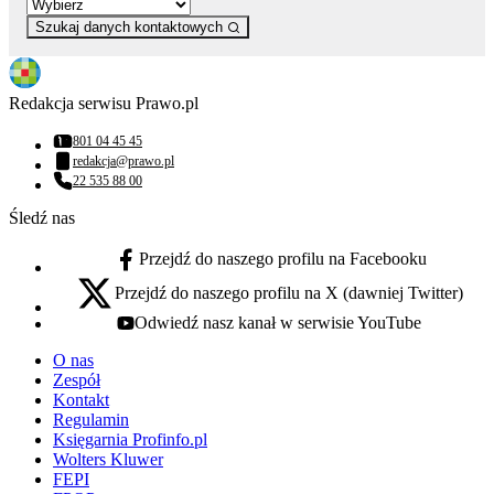
Szukaj danych kontaktowych
Redakcja serwisu Prawo.pl
801 04 45 45
Numer telefonu:
redakcja@prawo.pl
Adres email:
22 535 88 00
Numer telefonu:
Śledź nas
Przejdź do naszego profilu na Facebooku
facebook - otwiera się w nowej karcie
Przejdź do naszego profilu na X (dawniej Twitter)
x - otwiera się w nowej karcie
Odwiedź nasz kanał w serwisie YouTube
youtube - otwiera się w nowej karcie
O nas
Zespół
Kontakt
Regulamin
Księgarnia Profinfo.pl
Wolters Kluwer
FEPI