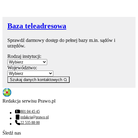
Baza teleadresowa
Sprawdź darmowy dostęp do pełnej bazy m.in. sądów i
urzędów.
Rodzaj instytucji:
Województwo:
Szukaj danych kontaktowych
Redakcja serwisu Prawo.pl
801 04 45 45
Numer telefonu:
redakcja@prawo.pl
Adres email:
22 535 88 00
Numer telefonu:
Śledź nas