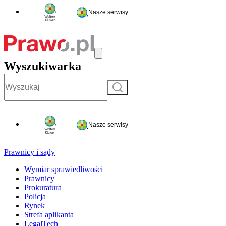
Nasze serwisy
Wyszukiwarka
Szukaj
Nasze serwisy
Prawnicy i sądy
Wymiar sprawiedliwości
Prawnicy
Prokuratura
Policja
Rynek
Strefa aplikanta
LegalTech