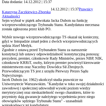
Data dodania: 14.12.2012 | 15:37
14.12.2012 | 15:37
Prawnicy
Katarzyna Żaczkiewicz-Zborska
Aktualności
Sejm wybrał w piątek adwokata Jacka Dubois na funkcję
wiceprzewodniczącego Trybunału Stanu. Kandydatura mecenasa
została zgłoszona przez klub PO.
Wybór nowego wiceprzewodniczącego TS okazał się konieczny,
gdyż w listopadzie zmarł jeden z dwóch wiceprzewodniczących
sędzia Józef Medyk.
Zgodnie z ustawą przed Trybunałem Stanu za naruszenie
konstytucji lub ustawy odpowiedzialność konstytucyjną ponoszą:
prezydent, premier, członkowie Rady Ministrów, prezes NBP, NIK,
członkowie KRRiT, osoby, którym premier powierzył kierowanie
ministerstwem oraz Naczelny Dowódca Sił Zbrojnych.
Przewodniczącym TS jest z urzędu Pierwszy Prezes Sądu
Najwyższego.
Jacek Dubois (ur. 1962) ukończył studia prawnicze na
Uniwersytecie Warszawskim. "Kandydat w toku swojej działalności
zawodowej i społecznej udowodnił wysoki poziom wiedzy
merytorycznej oraz nieskazitelność swego charakteru, które to
przymioty dają gwarancje należytego wypełnienia przez niego
obowiązków sędziego Trybunału Stanu" - uzasadniali
wnioskodawcy tej kandydatury.