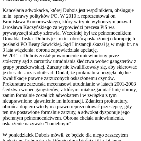
Kancelaria adwokacka, której Dubois jest wspólnikiem, obsługuje
m.in. sprawy polityków PO. W 2010 r. reprezentował on
Bronisława Komorowskiego, który w trybie wyborczym pozwał
Jarosława Kaczyńskiego za wypowiedzi prezesa PiS ws.
prywatyzacji służby zdrowia. Wcześniej był też pełnomocnikiem
Donalda Tuska. Dubois jest m.in. obrońcą oskarżonej o korupcję b.
posłanki PO Beaty Sawickiej. Sąd I instancji skazał ją w maju br. na
3 lata więzienia; obrona zapowiedziała apelację.
W 2011 r. Dubois został prawomocnie uniewinniony przez
stołeczny sąd z zarzutów utrudniania śledztwa wobec gangsterów z
grupy pruszkowskiej. Zarzuty nie kwalifikowały się, aby skierować
je do sądu - uzasadnił sąd. Dodał, że prokuratura przyjęła błędne
kwalifikacje prawne zarzuconych oskarżonemu czynów.
Prokuratura zarzucała mecenasowi utrudnianie w latach 2001-2003
śledztwa wobec gangsterów, z którymi miał uzgadniać linię obrony,
zanim formalnie został ich adwokatem i w związku z tym
nieuprawnione ujawnienie im informacji. Zdaniem prokuratury,
obrońca dopiero wtedy ma prawo reprezentować przestępcę, gdy
ten ma postawione formalnie zarzuty, a adwokat dysponuje jego
pisemnym pełnomocnictwem. Obrona chciała uniewinnienia,
oskarżenie nazywała "haniebnym".
W poniedziałek Dubois mówił, że będzie dla niego zaszczytem
funkcja w Trybunale, do którego dwadzieścia kilka lat temu