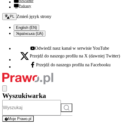
Newsletter
Podcasty
Zmień język - bieżący:
Zmień język strony
PL
English (EN)
Українська (UA)
Odwiedź nasz kanał w serwisie YouTube
Youtube - otwiera się w nowej karcie
Przejdź do naszego profilu na X (dawniej Twitter)
X - otwiera się w nowej karcie
Przejdź do naszego profilu na Facebooku
Facebook - otwiera się w nowej karcie
Wyszukiwarka
Szukaj
Moje Prawo.pl
- rejestracja i logowanie do serwisu