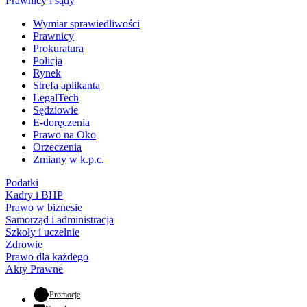
Prawnicy i sądy
Wymiar sprawiedliwości
Prawnicy
Prokuratura
Policja
Rynek
Strefa aplikanta
LegalTech
Sędziowie
E-doręczenia
Prawo na Oko
Orzeczenia
Zmiany w k.p.c.
Podatki
Kadry i BHP
Prawo w biznesie
Samorząd i administracja
Szkoły i uczelnie
Zdrowie
Prawo dla każdego
Akty Prawne
- otwiera się w nowej karcie
Promocje