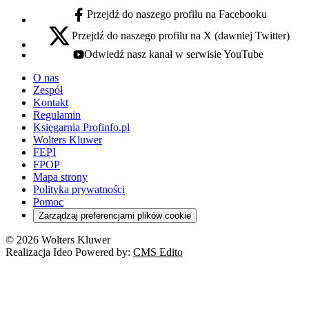
Przejdź do naszego profilu na Facebooku
facebook - otwiera się w nowej karcie
Przejdź do naszego profilu na X (dawniej Twitter)
x - otwiera się w nowej karcie
Odwiedź nasz kanał w serwisie YouTube
youtube - otwiera się w nowej karcie
O nas
Zespół
Kontakt
Regulamin
Księgarnia Profinfo.pl
Wolters Kluwer
FEPI
FPOP
Mapa strony
Polityka prywatności
Pomoc
Zarządzaj preferencjami plików cookie
© 2026 Wolters Kluwer
Realizacja Ideo Powered by:
CMS Edito