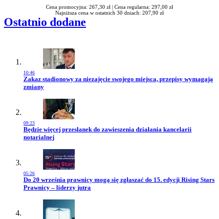
Cena promocyjna: 267,30 zł |
Cena regularna: 297,00 zł
Najniższa cena w ostatnich 30 dniach: 207,90 zł
Ostatnio dodane
10:46
Przejdź do artykułu:
Zakaz stadionowy za niezajęcie swojego miejsca, przepisy wymagają
zmiany
09:23
Przejdź do artykułu:
Będzie więcej przesłanek do zawieszenia działania kancelarii
notarialnej
05:26
Przejdź do artykułu:
Do 20 września prawnicy mogą się zgłaszać do 15. edycji Rising Stars
Prawnicy – liderzy jutra