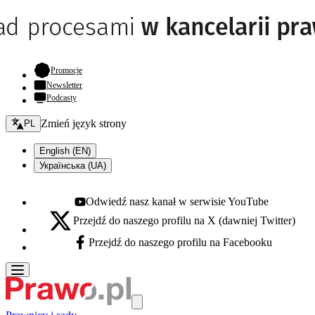
- otwiera się w nowej karcie
Promocje
Newsletter
Podcasty
Zmień język - bieżący:
Zmień język strony
PL
English (EN)
Українська (UA)
Odwiedź nasz kanał w serwisie YouTube
Youtube - otwiera się w nowej karcie
Przejdź do naszego profilu na X (dawniej Twitter)
X - otwiera się w nowej karcie
Przejdź do naszego profilu na Facebooku
Facebook - otwiera się w nowej karcie