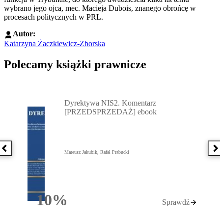
wybrano jego ojca, mec. Macieja Dubois, znanego obrońcę w
procesach politycznych w PRL.
Autor:
Katarzyna Żaczkiewicz-Zborska
Polecamy książki prawnicze
Przejdź do: Dyrektywa NIS2. Komentarz [PRZEDSPRZEDAŻ] ebook,
Dyrektywa NIS2. Komentarz
[PRZEDSPRZEDAŻ] ebook
Poprzednia książka
N
Mateusz Jakubik, Rafał Prabucki
10%
Sprawdź
Rabatu