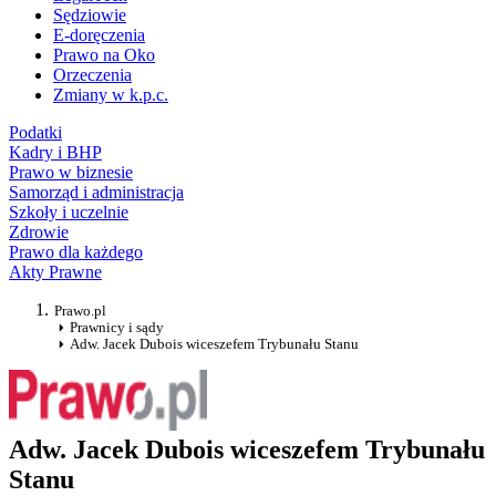
Sędziowie
E-doręczenia
Prawo na Oko
Orzeczenia
Zmiany w k.p.c.
Podatki
Kadry i BHP
Prawo w biznesie
Samorząd i administracja
Szkoły i uczelnie
Zdrowie
Prawo dla każdego
Akty Prawne
Prawo.pl
Prawnicy i sądy
Adw. Jacek Dubois wiceszefem Trybunału Stanu
Adw. Jacek Dubois wiceszefem Trybunału
Stanu