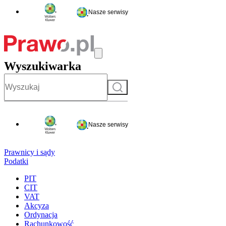
Nasze serwisy
Wyszukiwarka
Szukaj
Nasze serwisy
Prawnicy i sądy
Podatki
PIT
CIT
VAT
Akcyza
Ordynacja
Rachunkowość