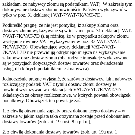
zakładam, że nabywcy złomu są podatnikami VAT). W zakresie tym
dokonywane dostawy złomu powinniście Państwo wykazywać w
tylko w poz. 31 deklaracji VAT-7/VAT-7K/VAT-7D.
Podkreślić pragnę, że nie jest pomyłką, iż zakupy złomu oraz
dostawy złomu wykazywane są w tej samej poz. 31 deklaracji VAT-
7/VAT-7K/VAT-7D (z tą różnicą, że w przypadku zakupów złomu
występuje również VAT wykazywany w poz. 32 VAT-7/VAT-
7K/VAT-7D). Obowiązujące wzory deklaracji VAT-7/VAT-
7K/VAT-7D nie przewidują odrębnego miejsca na wykazywanie
zakupów oraz dostaw złomu (oba rodzaje transakcje wykazywane
są w pozycjach dotyczących dostaw towarów oraz świadczenia
usług, dla których podatnikiem jest nabywca).
Jednocześnie pragnę wyjaśnić, że zarówno dostawcy, jak i nabywcy
rozliczający podatek VAT z tytułu dostaw złomu dostawy te
powinni wykazywać w deklaracjach VAT-7/VAT-7K/VAT-7D
składanych za okresy rozliczeniowe, w których powstał obowiązek
podatkowy. Obowiązek ten powstaje zaś:
1. z chwilą otrzymania zapłaty przez dokonującego dostawy – w
zakresie w jakim zapłata taka otrzymana zostaje przed dokonaniem
dostawy towarów (zob. art. 19a ust. 8 u.p.t.u.),
2. z chwilą dokonania dostawy towarów (zob. art. 19a ust. 1