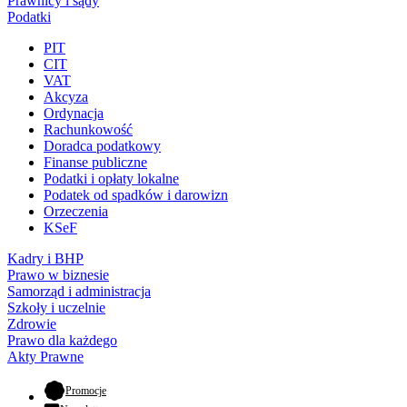
Prawnicy i sądy
Podatki
PIT
CIT
VAT
Akcyza
Ordynacja
Rachunkowość
Doradca podatkowy
Finanse publiczne
Podatki i opłaty lokalne
Podatek od spadków i darowizn
Orzeczenia
KSeF
Kadry i BHP
Prawo w biznesie
Samorząd i administracja
Szkoły i uczelnie
Zdrowie
Prawo dla każdego
Akty Prawne
- otwiera się w nowej karcie
Promocje