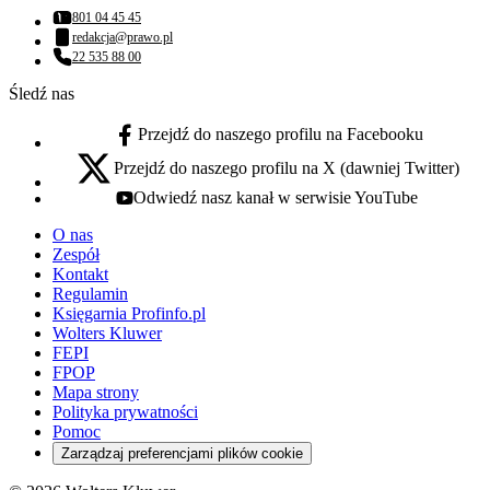
801 04 45 45
Numer telefonu:
redakcja@prawo.pl
Adres email:
22 535 88 00
Numer telefonu:
Śledź nas
Przejdź do naszego profilu na Facebooku
facebook - otwiera się w nowej karcie
Przejdź do naszego profilu na X (dawniej Twitter)
x - otwiera się w nowej karcie
Odwiedź nasz kanał w serwisie YouTube
youtube - otwiera się w nowej karcie
O nas
Zespół
Kontakt
Regulamin
Księgarnia Profinfo.pl
Wolters Kluwer
FEPI
FPOP
Mapa strony
Polityka prywatności
Pomoc
Zarządzaj preferencjami plików cookie