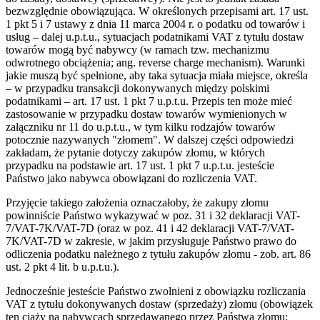
bezwzględnie obowiązująca. W określonych przepisami art. 17 ust.
1 pkt 5 i 7 ustawy z dnia 11 marca 2004 r. o podatku od towarów i
usług – dalej u.p.t.u., sytuacjach podatnikami VAT z tytułu dostaw
towarów mogą być nabywcy (w ramach tzw. mechanizmu
odwrotnego obciążenia; ang. reverse charge mechanism). Warunki
jakie muszą być spełnione, aby taka sytuacja miała miejsce, określa
– w przypadku transakcji dokonywanych między polskimi
podatnikami – art. 17 ust. 1 pkt 7 u.p.t.u. Przepis ten może mieć
zastosowanie w przypadku dostaw towarów wymienionych w
załączniku nr 11 do u.p.t.u., w tym kilku rodzajów towarów
potocznie nazywanych "złomem". W dalszej części odpowiedzi
zakładam, że pytanie dotyczy zakupów złomu, w których
przypadku na podstawie art. 17 ust. 1 pkt 7 u.p.t.u. jesteście
Państwo jako nabywca obowiązani do rozliczenia VAT.
Przyjęcie takiego założenia oznaczałoby, że zakupy złomu
powinniście Państwo wykazywać w poz. 31 i 32 deklaracji VAT-
7/VAT-7K/VAT-7D (oraz w poz. 41 i 42 deklaracji VAT-7/VAT-
7K/VAT-7D w zakresie, w jakim przysługuje Państwo prawo do
odliczenia podatku należnego z tytułu zakupów złomu - zob. art. 86
ust. 2 pkt 4 lit. b u.p.t.u.).
Jednocześnie jesteście Państwo zwolnieni z obowiązku rozliczania
VAT z tytułu dokonywanych dostaw (sprzedaży) złomu (obowiązek
ten ciąży na nabywcach sprzedawanego przez Państwa złomu;