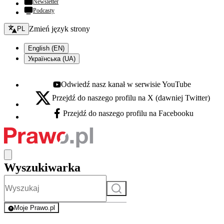
Newsletter
Podcasty
Zmień język - bieżący:
Zmień język strony
PL
English (EN)
Українська (UA)
Odwiedź nasz kanał w serwisie YouTube
Youtube - otwiera się w nowej karcie
Przejdź do naszego profilu na X (dawniej Twitter)
X - otwiera się w nowej karcie
Przejdź do naszego profilu na Facebooku
Facebook - otwiera się w nowej karcie
Wyszukiwarka
Szukaj
Moje Prawo.pl
- rejestracja i logowanie do serwisu