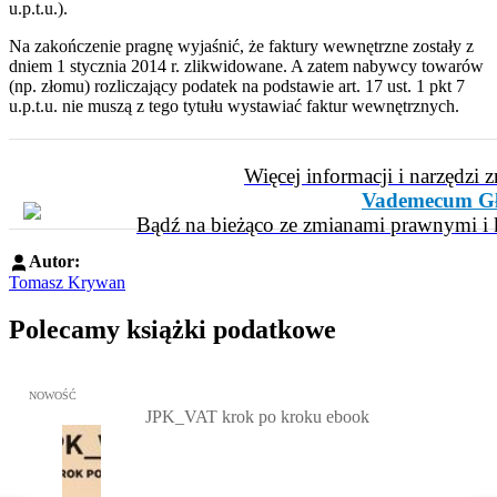
u.p.t.u.).
Na zakończenie pragnę wyjaśnić, że faktury wewnętrzne zostały z
dniem 1 stycznia 2014 r. zlikwidowane. A zatem nabywcy towarów
(np. złomu) rozliczający podatek na podstawie art. 17 ust. 1 pkt 7
u.p.t.u. nie muszą z tego tytułu wystawiać faktur wewnętrznych.
Więcej informacji i narzędzi 
Vademecum Gł
Bądź na bieżąco ze zmianami prawnymi i k
Autor:
Tomasz Krywan
Polecamy książki podatkowe
Przejdź do: JPK_VAT krok po kroku ebook, Patrycja Kubiesa - otw
NOWOŚĆ
JPK_VAT krok po kroku ebook