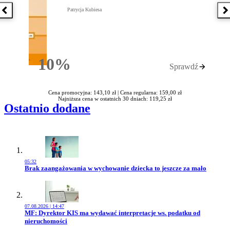
Patrycja Kubiesa
Poprzednia książka
N
10%
Sprawdź
Rabatu
Cena promocyjna: 143,10 zł |
Cena regularna: 159,00 zł
Najniższa cena w ostatnich 30 dniach: 119,25 zł
Ostatnio dodane
05:32
Przejdź do artykułu:
Brak zaangażowania w wychowanie dziecka to jeszcze za mało
07.08.2026 | 14:47
Przejdź do artykułu:
MF: Dyrektor KIS ma wydawać interpretacje ws. podatku od
nieruchomości