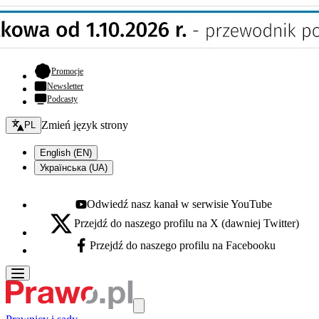
- otwiera się w nowej karcie
Promocje
Newsletter
Podcasty
Zmień język - bieżący:
Zmień język strony
PL
English (EN)
Українська (UA)
Odwiedź nasz kanał w serwisie YouTube
Youtube - otwiera się w nowej karcie
Przejdź do naszego profilu na X (dawniej Twitter)
X - otwiera się w nowej karcie
Przejdź do naszego profilu na Facebooku
Facebook - otwiera się w nowej karcie