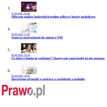
07.08.2026 | 05:08
Przejdź do artykułu:
Ofiarom ataków hakerskich trudno odliczyć koszty podatkowe
06.08.2026 | 17:05
Przejdź do artykułu:
Senat za poprawkami do zmian w VAT
06.08.2026 | 05:34
Przejdź do artykułu:
Co dalej z fundacją rodzinną? Chaotyczne zapowiedzi jej nie pomogą
05.08.2026 | 18:02
Przejdź do artykułu:
Darowizna od matki w gotówce a zwolnienie z podatku