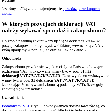
Pytanie
Jesteśmy spółką z o.o. i zajmujemy się
sprzedażą oraz kupnem
złomu
.
W których pozycjach deklaracji VAT
należy wykazać sprzedaż i zakup złomu?
Co zrobić z fakturą zakupu - czy ująć ją w deklaracji VAT-7 w
pozycji zakupów i do tego wystawić fakturę wewnętrzną z VAT,
którą ujmujemy w poz. 31, 32 oraz 41 i 42 deklaracji?
Odpowiedź
Zakupy złomu (w zakresie, w jakim ciąży na Państwu obowiązek
rozliczenia VAT) wykazywane winny być w poz.
31 i 32
deklaracji VAT-7/VAT-7K/VAT-7D
. Dostawy złomu wykazywane
winny być w poz.
31 deklaracji VAT-7/VAT-7K/VAT-7D
(zakładając, że nabywcami złomu są podatnicy VAT). Szczegóły
znajdują się w uzasadnieniu.
Uzasadnienie
Podatnikami VAT
z tytułu dokonywanych dostaw towarów są, co
do zasady, dostawcy (sprzedawcy). Nie jest to jednak zasada